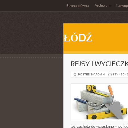
Archiwum
Strona główna
Łatwop
ŁÓDŹ
REJSY I WYCIECZ
POSTED BY ADMIN
STY - 15 -
też zachęta do wzrastania – po lu