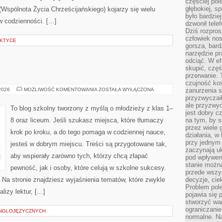
częściej pol
głębokiej, s
Wspólnota Życia Chrześcijańskiego) kojarzy się wielu
było bardzie
w codzienności. […]
dzwonił tele
Dziś rozpros
człowiek nos
AKTYCE
gorsza, bard
narzędzie pr
odciąć. W ef
skupić, czę
przerwanie. 
czujność kos
BIOLOGIA
 2026
MOŻLIWOŚĆ KOMENTOWANIA
ZOSTAŁA WYŁĄCZONA
zanurzenia s
przyzwyczaił
ale przyzwyc
To blog szkolny tworzony z myślą o młodzieży z klas 1–
jest dobry c
8 oraz liceum. Jeśli szukasz miejsca, które tłumaczy
na tym, by s
przez wiele 
krok po kroku, a do tego pomaga w codziennej nauce,
działania, w
przy jednym
jesteś w dobrym miejscu. Treści są przygotowane tak,
zaczynają uk
aby wspierały zarówno tych, którzy chcą złapać
pod wpływem
stanie można
pewność, jak i osoby, które celują w szkolne sukcesy.
przede wszys
Na stronie znajdziesz wyjaśnienia tematów, które zwykle
decyzje, cie
Problem pole
alizy lektur, […]
pojawia się 
stworzyć wa
ograniczanie
ANGLOJĘZYCZNYCH
normalne. Na