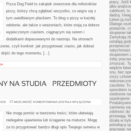
pracy. Jeśli 
POLSCE
Pizza Dog Field to zakątek stworzone dla miłośników
albo analizo
zakłóceń, to
pizzy, którzy chcą zgłębiać wszystko, co wiąże się z
dadzą. Uwag
tym uwielbianym plackiem. To blog o pizzy w każdej
Łatwo ją roz
Dlatego osob
odsłonie, ale także o wrażeniach, które stoją za dobrze
poważnie, co
wypieczonym ciastem, ciągnącym się serem i
skupienie tak
Zamykają zb
dodatkami dopasowanymi do nastroju. Na stronach
ustalają god
przepraszać 
zenie, czyli konkret: jak przygotować ciasto, jak dobrać
natychmiast.
ak dojść do tego momentu, […]
skupieniem 
żeby pracowa
zmuszać. Ty
CH
wejdzie łatw
snu, bez spa
ciszy człowi
niekonieczn
Y NA STUDIA – PRZEDMIOTY
zasobów. To
sposobem na 
siedzenie na
uspokojenie 
EGZAMIN
 2026
MOŻLIWOŚĆ KOMENTOWANIA
ZOSTAŁA WYŁĄCZONA
Produktywno
WSTĘPNY
zamienia si
NA
zdolność do 
STUDIA
Nie mogę pomóc w tworzeniu treści, które ułatwiają
–
przewagą. W
PRZEDMIOTY
nielegalne ujawnienia lub ściąganie na maturze. Mogę
działa w try
ARTYSTYCZNE
potrafiąca s
za to przygotować bardzo długi opis Twojego serwisu w
pracować na