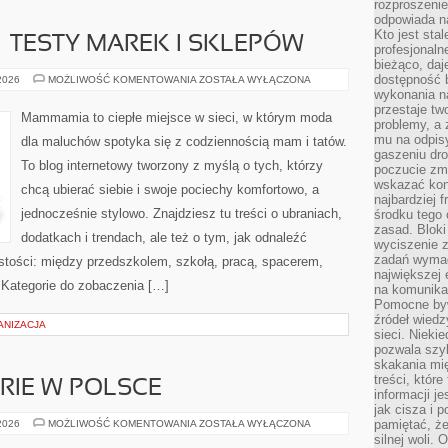
rozproszeni
odpowiada n
Kto jest sta
– TESTY MAREK I SKLEPÓW
profesjonaln
bieżąco, daj
dostępność 
ZAKUPY
 2026
MOŻLIWOŚĆ KOMENTOWANIA
ZOSTAŁA WYŁĄCZONA
ONLINE
wykonania n
–
przestaje tw
TESTY
Mammamia to ciepłe miejsce w sieci, w którym moda
MAREK
problemy, a 
I
mu na odpisy
dla maluchów spotyka się z codziennością mam i tatów.
SKLEPÓW
gaszeniu dr
To blog internetowy tworzony z myślą o tych, którzy
poczucie zmę
wskazać konk
chcą ubierać siebie i swoje pociechy komfortowo, a
najbardziej
jednocześnie stylowo. Znajdziesz tu treści o ubraniach,
środku tego 
zasad. Bloki
dodatkach i trendach, ale też o tym, jak odnaleźć
wyciszenie 
zadań wymag
istości: między przedszkolem, szkołą, pracą, spacerem,
największej 
. Kategorie do zobaczenia […]
na komunikac
Pomocne byw
źródeł wied
ANIZACJA
sieci. Nieki
pozwala szyb
skakania mi
treści, które
ERIE W POLSCE
informacji j
jak cisza i 
NAJLEPSZE
pamiętać, że
 2026
MOŻLIWOŚĆ KOMENTOWANIA
ZOSTAŁA WYŁĄCZONA
PIZZERIE
silnej woli.
W