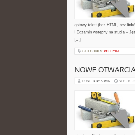
gotowy tekst (bez HTML, bez link
i Egzamin wstępny na studia – Ję
[…]
CATEGORIES:
POLITYKA
NOWE OTWARCIA 
POSTED BY ADMIN
STY - 11 - 