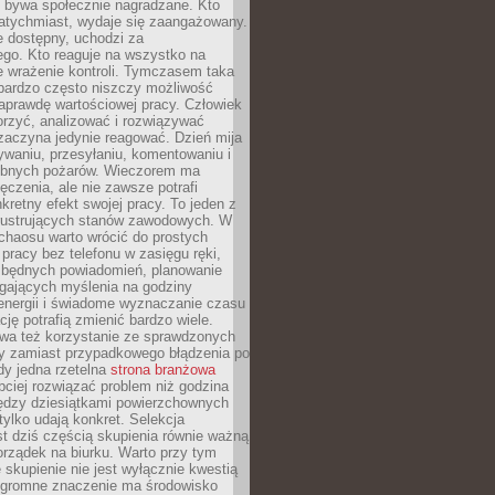
e bywa społecznie nagradzane. Kto
atychmiast, wydaje się zaangażowany.
le dostępny, uchodzi za
ego. Kto reaguje na wszystko na
e wrażenie kontroli. Tymczasem taka
bardzo często niszczy możliwość
aprawdę wartościowej pracy. Człowiek
orzyć, analizować i rozwiązywać
zaczyna jedynie reagować. Dzień mija
waniu, przesyłaniu, komentowaniu i
obnych pożarów. Wieczorem ma
czenia, ale nie zawsze potrafi
retny efekt swojej pracy. To jeden z
 frustrujących stanów zawodowych. W
chaosu warto wrócić do prostych
 pracy bez telefonu w zasięgu ręki,
zbędnych powiadomień, planowanie
ających myślenia na godziny
energii i świadome wyznaczanie czasu
ję potrafią zmienić bardzo wiele.
a też korzystanie ze sprawdzonych
zy zamiast przypadkowego błądzenia po
edy jedna rzetelna
strona branżowa
ciej rozwiązać problem niż godzina
ędzy dziesiątkami powierzchownych
 tylko udają konkret. Selekcja
est dziś częścią skupienia równie ważną
porządek na biurku. Warto przy tym
 skupienie nie jest wyłącznie kwestią
 Ogromne znaczenie ma środowisko