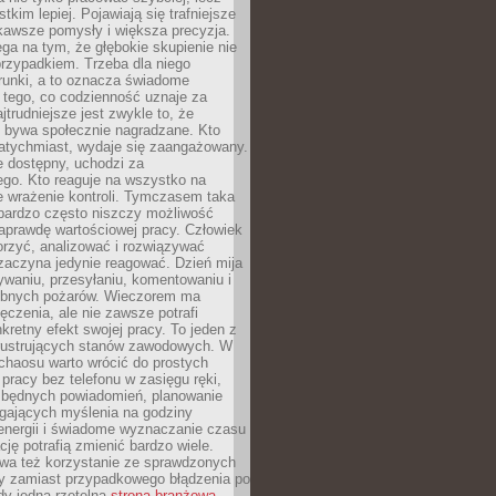
tkim lepiej. Pojawiają się trafniejsze
kawsze pomysły i większa precyzja.
ga na tym, że głębokie skupienie nie
przypadkiem. Trzeba dla niego
runki, a to oznacza świadome
 tego, co codzienność uznaje za
jtrudniejsze jest zwykle to, że
e bywa społecznie nagradzane. Kto
atychmiast, wydaje się zaangażowany.
le dostępny, uchodzi za
ego. Kto reaguje na wszystko na
e wrażenie kontroli. Tymczasem taka
bardzo często niszczy możliwość
aprawdę wartościowej pracy. Człowiek
orzyć, analizować i rozwiązywać
zaczyna jedynie reagować. Dzień mija
waniu, przesyłaniu, komentowaniu i
obnych pożarów. Wieczorem ma
czenia, ale nie zawsze potrafi
retny efekt swojej pracy. To jeden z
 frustrujących stanów zawodowych. W
chaosu warto wrócić do prostych
 pracy bez telefonu w zasięgu ręki,
zbędnych powiadomień, planowanie
ających myślenia na godziny
energii i świadome wyznaczanie czasu
ję potrafią zmienić bardzo wiele.
a też korzystanie ze sprawdzonych
zy zamiast przypadkowego błądzenia po
edy jedna rzetelna
strona branżowa