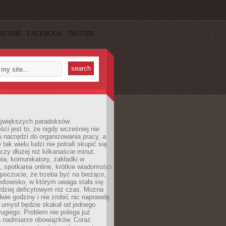
SCRIBE
FACEBOOK
TWITTER
jwiększych paradoksów
ci jest to, że nigdy wcześniej nie
u narzędzi do organizowania pracy, a
tak wielu ludzi nie potrafi skupić się
eczy dłużej niż kilkanaście minut.
ia, komunikatory, zakładki w
, spotkania online, krótkie wiadomości
 poczucie, że trzeba być na bieżąco,
odowisko, w którym uwaga stała się
dziej deficytowym niż czas. Można
wie godziny i nie zrobić nic naprawdę
 umysł będzie skakał od jednego
ugiego. Problem nie polega już
a nadmiarze obowiązków. Coraz