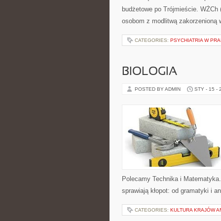
budżetowe po Trójmieście. WŻCh (
osobom z modlitwą zakorzenioną 
CATEGORIES:
PSYCHIATRIA W PR
BIOLOGIA
POSTED BY ADMIN
STY - 15 -
Polecamy Technika i Matematyka. 
sprawiają kłopot: od gramatyki i an
CATEGORIES:
KULTURA KRAJÓW 