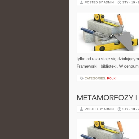
POSTED BY ADMIN
STY - 10 -
tylko od razu staje się działając
Frameworki i biblioteki. W centrum
CATEGORIES:
ROLKI
METAMORFOZY I
POSTED BY ADMIN
STY - 10 -