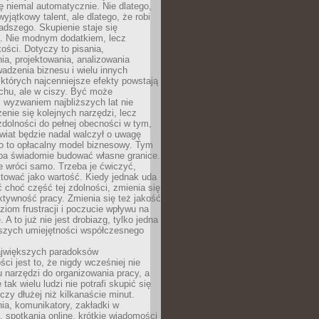
ę niemal automatycznie. Nie dlatego,
wyjątkowy talent, ale dlatego, że robi
adszego. Skupienie staje się
. Nie modnym dodatkiem, lecz
ości. Dotyczy to pisania,
a, projektowania, analizowania
adzenia biznesu i wielu innych
których najcenniejsze efekty powstają
chu, ale w ciszy. Być może
 wyzwaniem najbliższych lat nie
enie się kolejnych narzędzi, lecz
dolności do pełnej obecności w tym,
wiat będzie nadal walczył o uwagę
o to opłacalny model biznesowy. Tym
eba świadomie budować własne granice.
e wróci samo. Trzeba je ćwiczyć,
aktować jako wartość. Kiedy jednak uda
 choć część tej zdolności, zmienia się
ektywność pracy. Zmienia się też jakość
ziom frustracji i poczucie wpływu na
 A to już nie jest drobiazg, tylko jedna
jszych umiejętności współczesnego
jwiększych paradoksów
ci jest to, że nigdy wcześniej nie
u narzędzi do organizowania pracy, a
tak wielu ludzi nie potrafi skupić się
eczy dłużej niż kilkanaście minut.
ia, komunikatory, zakładki w
, spotkania online, krótkie wiadomości