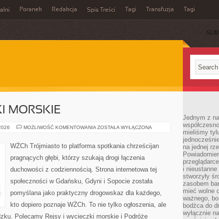
Poranek
Redakcja
Tagi
Transfuzja
Tagi
alni
Spis Treści
SUB
KI MORSKIE
Jednym z na
współczesnoś
REJSY
 2026
MOŻLIWOŚĆ KOMENTOWANIA
ZOSTAŁA WYŁĄCZONA
mieliśmy tyl
I
WYCIECZKI
jednocześnie 
MORSKIE
WŻCh Trójmiasto to platforma spotkania chrześcijan
na jednej rz
Powiadomien
pragnących głębi, którzy szukają drogi łączenia
przeglądarce
i nieustanne
duchowości z codziennością. Strona internetowa tej
stworzyły śr
społeczności w Gdańsku, Gdyni i Sopocie została
zasobem bar
mieć wolne d
pomyślana jako praktyczny drogowskaz dla każdego,
ważnego, bo
kto dopiero poznaje WŻCh. To nie tylko ogłoszenia, ale
bodźca do dr
wyłącznie n
dzku. Polecamy Rejsy i wycieczki morskie i Podróże