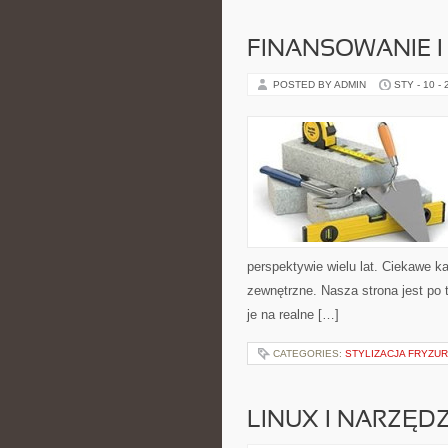
FINANSOWANIE I
POSTED BY ADMIN
STY - 10 -
perspektywie wielu lat. Ciekawe ka
zewnętrzne. Nasza strona jest po 
je na realne […]
CATEGORIES:
STYLIZACJA FRYZUR
LINUX I NARZĘD