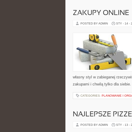
ZAKUPY ONLINE 
POSTED BY ADMIN
STY - 14 -
własny styl w zabieganej rzeczyw
zakupami i chwilą tylko dla siebie
CATEGORIES:
PLANOWANIE I ORG
NAJLEPSZE PIZZ
POSTED BY ADMIN
STY - 13 -