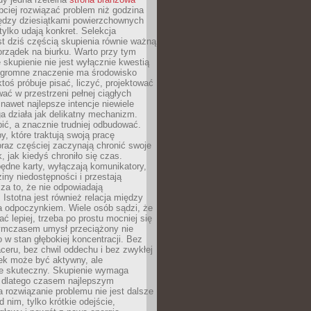
ciej rozwiązać problem niż godzina
ędzy dziesiątkami powierzchownych
 tylko udają konkret. Selekcja
est dziś częścią skupienia równie ważną
porządek na biurku. Warto przy tym
 skupienie nie jest wyłącznie kwestią
 Ogromne znaczenie ma środowisko
ktoś próbuje pisać, liczyć, projektować
wać w przestrzeni pełnej ciągłych
 nawet najlepsze intencje niewiele
a działa jak delikatny mechanizm.
bić, a znacznie trudniej odbudować.
y, które traktują swoją pracę
raz częściej zaczynają chronić swoje
, jak kiedyś chroniło się czas.
ędne karty, wyłączają komunikatory,
ziny niedostępności i przestają
za to, że nie odpowiadają
 Istotna jest również relacja między
a odpoczynkiem. Wiele osób sądzi, że
ć lepiej, trzeba po prostu mocniej się
mczasem umysł przeciążony nie
o w stan głębokiej koncentracji. Bez
ceru, bez chwil oddechu i bez zwykłej
ek może być aktywny, ale
ie skuteczny. Skupienie wymaga
 dlatego czasem najlepszym
rozwiązanie problemu nie jest dalsze
d nim, tylko krótkie odejście,