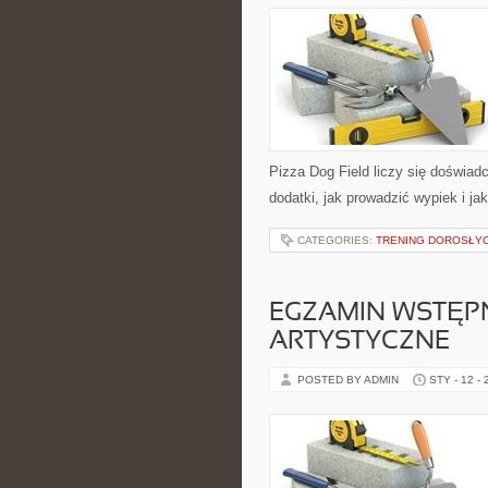
Pizza Dog Field liczy się doświadc
dodatki, jak prowadzić wypiek i j
CATEGORIES:
TRENING DOROSŁY
EGZAMIN WSTĘPN
ARTYSTYCZNE
POSTED BY ADMIN
STY - 12 -