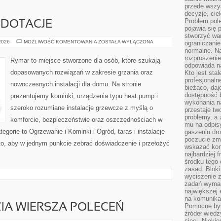
przede wszys
decyzje, cie
Problem pole
 DOTACJE
pojawia się 
stworzyć wa
FINANSOWANIE
 2026
MOŻLIWOŚĆ KOMENTOWANIA
ZOSTAŁA WYŁĄCZONA
ograniczanie
I
normalne. Na
DOTACJE
rozproszeni
Rymar to miejsce stworzone dla osób, które szukają
odpowiada n
dopasowanych rozwiązań w zakresie grzania oraz
Kto jest sta
profesjonaln
nowoczesnych instalacji dla domu. Na stronie
bieżąco, daj
dostępność 
prezentujemy kominki, urządzenia typu heat pump i
wykonania n
szeroko rozumiane instalacje grzewcze z myślą o
przestaje tw
problemy, a 
komforcie, bezpieczeństwie oraz oszczędnościach w
mu na odpisy
tegorie to Ogrzewanie i Kominki i Ogród, taras i instalacje
gaszeniu dr
poczucie zmę
to, aby w jednym punkcie zebrać doświadczenie i przełożyć
wskazać konk
najbardziej
środku tego 
zasad. Bloki
wyciszenie 
zadań wymag
największej 
na komunikac
ZIA WIERSZA POLECEŃ
Pomocne byw
źródeł wied
sieci. Nieki