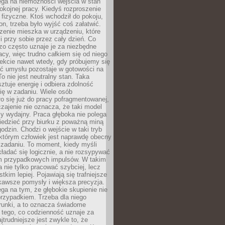
ega na niemożności wejścia w stan
pokojnej pracy. Kiedyś rozproszenie
j fizyczne. Ktoś wchodził do pokoju,
fon, trzeba było wyjść coś załatwić.
zenie mieszka w urządzeniu, które
i przy sobie przez cały dzień. Co
zo często uznaje je za niezbędne
acy, więc trudno całkiem się od niego
ekcie nawet wtedy, gdy próbujemy się
ść umysłu pozostaje w gotowości na
To nie jest neutralny stan. Taka
ztuje energię i odbiera zdolność
ię w zadaniu. Wiele osób
o się już do pracy pofragmentowanej,
zajenie nie oznacza, że taki model
zy wydajny. Praca głęboka nie polega
iedzieć przy biurku z poważną miną
godzin. Chodzi o wejście w taki tryb
 którym człowiek jest naprawdę obecny
 zadaniu. To moment, kiedy myśli
ładać się logicznie, a nie rozsypywać
 przypadkowych impulsów. W takim
 nie tylko pracować szybciej, lecz
tkim lepiej. Pojawiają się trafniejsze
kawsze pomysły i większa precyzja.
ga na tym, że głębokie skupienie nie
przypadkiem. Trzeba dla niego
runki, a to oznacza świadome
 tego, co codzienność uznaje za
jtrudniejsze jest zwykle to, że