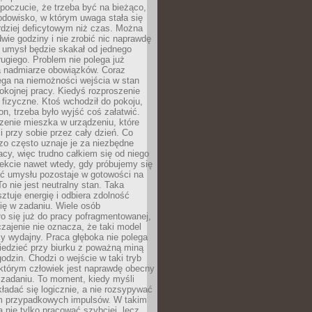
 poczucie, że trzeba być na bieżąco,
odowisko, w którym uwaga stała się
dziej deficytowym niż czas. Można
wie godziny i nie zrobić nic naprawdę
 umysł będzie skakał od jednego
ugiego. Problem nie polega już
a nadmiarze obowiązków. Coraz
ega na niemożności wejścia w stan
pokojnej pracy. Kiedyś rozproszenie
j fizyczne. Ktoś wchodził do pokoju,
fon, trzeba było wyjść coś załatwić.
zenie mieszka w urządzeniu, które
i przy sobie przez cały dzień. Co
zo często uznaje je za niezbędne
acy, więc trudno całkiem się od niego
ekcie nawet wtedy, gdy próbujemy się
ść umysłu pozostaje w gotowości na
To nie jest neutralny stan. Taka
ztuje energię i odbiera zdolność
ię w zadaniu. Wiele osób
o się już do pracy pofragmentowanej,
zajenie nie oznacza, że taki model
zy wydajny. Praca głęboka nie polega
iedzieć przy biurku z poważną miną
godzin. Chodzi o wejście w taki tryb
 którym człowiek jest naprawdę obecny
 zadaniu. To moment, kiedy myśli
ładać się logicznie, a nie rozsypywać
 przypadkowych impulsów. W takim
 nie tylko pracować szybciej, lecz