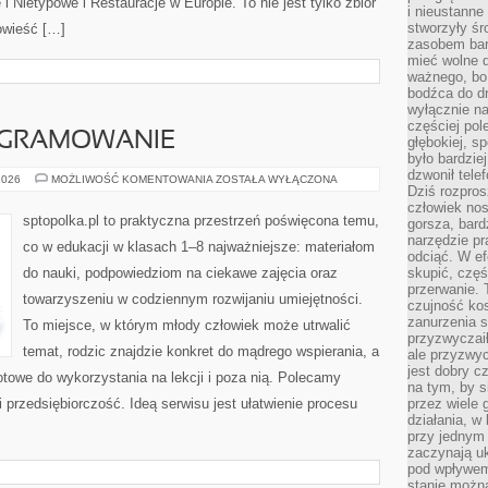
i Nietypowe i Restauracje w Europie. To nie jest tylko zbiór
i nieustanne
stworzyły śr
powieść […]
zasobem bar
mieć wolne d
ważnego, bo
bodźca do dr
wyłącznie n
częściej pol
OGRAMOWANIE
głębokiej, s
było bardzie
dzwonił tele
ROBOTYKA
2026
MOŻLIWOŚĆ KOMENTOWANIA
ZOSTAŁA WYŁĄCZONA
Dziś rozpros
I
PROGRAMOWANIE
człowiek nos
sptopolka.pl to praktyczna przestrzeń poświęcona temu,
gorsza, bard
narzędzie pr
co w edukacji w klasach 1–8 najważniejsze: materiałom
odciąć. W ef
do nauki, podpowiedziom na ciekawe zajęcia oraz
skupić, czę
przerwanie. 
towarzyszeniu w codziennym rozwijaniu umiejętności.
czujność kos
zanurzenia s
To miejsce, w którym młody człowiek może utrwalić
przyzwyczaił
temat, rodzic znajdzie konkret do mądrego wspierania, a
ale przyzwyc
jest dobry c
towe do wykorzystania na lekcji i poza nią. Polecamy
na tym, by s
 przedsiębiorczość. Ideą serwisu jest ułatwienie procesu
przez wiele 
działania, w
przy jednym
zaczynają uk
pod wpływem
stanie można