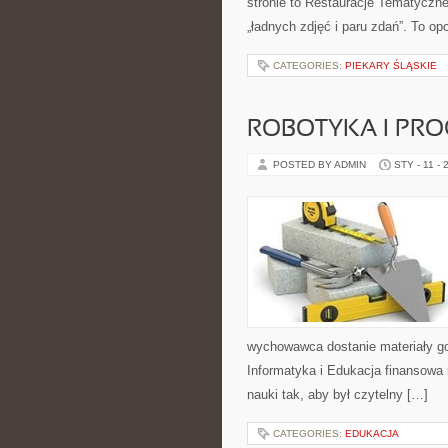
stronie to Restauracje Tematyczne 
„ładnych zdjęć i paru zdań”. To o
CATEGORIES:
PIEKARY ŚLĄSKIE
ROBOTYKA I PR
POSTED BY ADMIN
STY - 11 - 
wychowawca dostanie materiały go
Informatyka i Edukacja finansowa i
nauki tak, aby był czytelny […]
CATEGORIES:
EDUKACJA