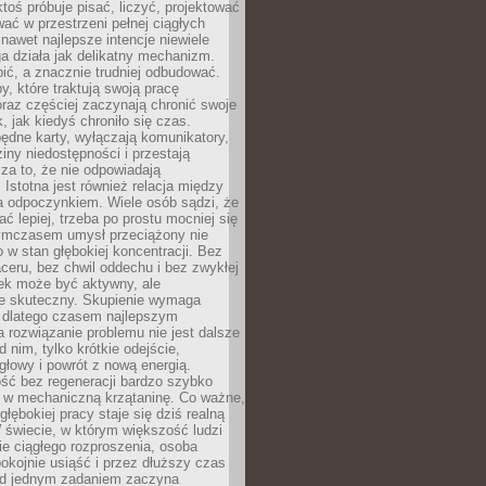
ktoś próbuje pisać, liczyć, projektować
wać w przestrzeni pełnej ciągłych
 nawet najlepsze intencje niewiele
a działa jak delikatny mechanizm.
bić, a znacznie trudniej odbudować.
y, które traktują swoją pracę
raz częściej zaczynają chronić swoje
, jak kiedyś chroniło się czas.
ędne karty, wyłączają komunikatory,
ziny niedostępności i przestają
za to, że nie odpowiadają
 Istotna jest również relacja między
a odpoczynkiem. Wiele osób sądzi, że
ć lepiej, trzeba po prostu mocniej się
mczasem umysł przeciążony nie
o w stan głębokiej koncentracji. Bez
ceru, bez chwil oddechu i bez zwykłej
ek może być aktywny, ale
ie skuteczny. Skupienie wymaga
 dlatego czasem najlepszym
rozwiązanie problemu nie jest dalsze
d nim, tylko krótkie odejście,
głowy i powrót z nową energią.
ść bez regeneracji bardzo szybko
ę w mechaniczną krzątaninę. Co ważne,
głębokiej pracy staje się dziś realną
 świecie, w którym większość ludzi
bie ciągłego rozproszenia, osoba
pokojnie usiąść i przez dłuższy czas
d jednym zadaniem zaczyna