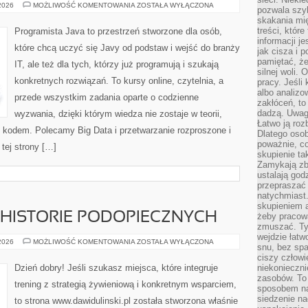
LINUX
 2026
MOŻLIWOŚĆ KOMENTOWANIA
ZOSTAŁA WYŁĄCZONA
pozwala szyb
I
skakania mi
NARZĘDZIA
WIERSZA
treści, które
Programista Java to przestrzeń stworzone dla osób,
POLECEŃ
informacji j
które chcą uczyć się Javy od podstaw i wejść do branży
jak cisza i 
pamiętać, że
IT, ale też dla tych, którzy już programują i szukają
silnej woli.
konkretnych rozwiązań. To kursy online, czytelnia, a
pracy. Jeśli 
albo analizo
przede wszystkim zadania oparte o codzienne
zakłóceń, to
dadzą. Uwag
wyzwania, dzięki którym wiedza nie zostaje w teorii,
Łatwo ją roz
ym kodem. Polecamy Big Data i przetwarzanie rozproszone i
Dlatego osob
poważnie, co
 tej strony […]
skupienie tak
Zamykają zb
ustalają god
przepraszać 
natychmiast.
skupieniem 
 HISTORIE PODOPIECZNYCH
żeby pracowa
zmuszać. Ty
wejdzie łatw
METAMORFOZY
 2026
MOŻLIWOŚĆ KOMENTOWANIA
ZOSTAŁA WYŁĄCZONA
snu, bez spa
I
HISTORIE
ciszy człowi
PODOPIECZNYCH
Dzień dobry! Jeśli szukasz miejsca, które integruje
niekonieczn
zasobów. To
trening z strategią żywieniową i konkretnym wsparciem,
sposobem na 
siedzenie na
to strona www.dawidulinski.pl została stworzona właśnie