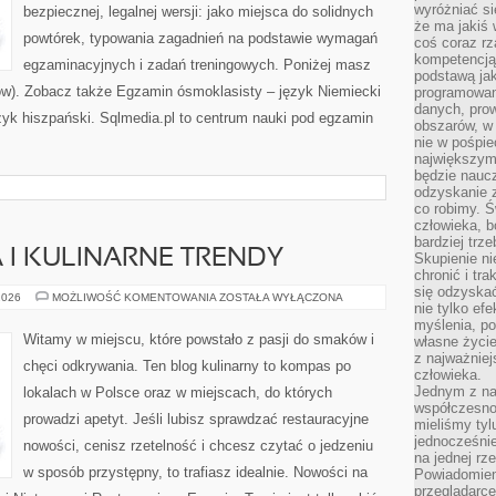
wyróżniać si
bezpiecznej, legalnej wersji: jako miejsca do solidnych
że ma jakiś 
powtórek, typowania zagadnień na podstawie wymagań
coś coraz rz
kompetencją
egzaminacyjnych i zadań treningowych. Poniżej masz
podstawą jak
ów). Zobacz także Egzamin ósmoklasisty – język Niemiecki
programowani
danych, prow
zyk hiszpański. Sqlmedia.pl to centrum nauki pod egzamin
obszarów, w 
nie w pośpie
największym
będzie naucz
odzyskanie z
co robimy. Ś
człowieka, b
bardziej trz
I KULINARNE TRENDY
Skupienie ni
chronić i tr
się odzyskać
NOWE
2026
MOŻLIWOŚĆ KOMENTOWANIA
ZOSTAŁA WYŁĄCZONA
nie tylko ef
OTWARCIA
I
myślenia, po
KULINARNE
Witamy w miejscu, które powstało z pasji do smaków i
własne życie.
TRENDY
z najważnie
chęci odkrywania. Ten blog kulinarny to kompas po
człowieka.
Jednym z na
lokalach w Polsce oraz w miejscach, do których
współczesnoś
prowadzi apetyt. Jeśli lubisz sprawdzać restauracyjne
mieliśmy tyl
jednocześnie 
nowości, cenisz rzetelność i chcesz czytać o jedzeniu
na jednej rz
w sposób przystępny, to trafiasz idealnie. Nowości na
Powiadomien
przeglądarce