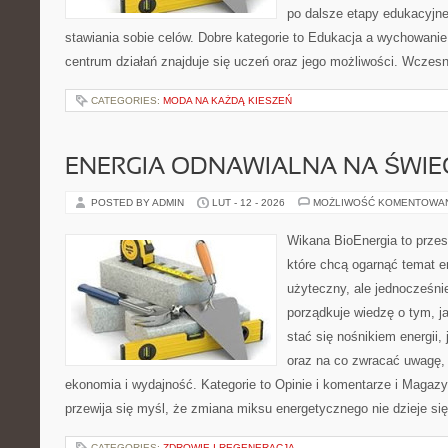
po dalsze etapy edukacyjne
stawiania sobie celów. Dobre kategorie to Edukacja a wychowanie 
centrum działań znajduje się uczeń oraz jego możliwości. Wczesn
CATEGORIES:
MODA NA KAŻDĄ KIESZEŃ
ENERGIA ODNAWIALNA NA ŚWIE
POSTED BY ADMIN
LUT - 12 - 2026
MOŻLIWOŚĆ KOMENTOWA
Wikana BioEnergia to przes
które chcą ogarnąć temat e
użyteczny, ale jednocześni
porządkuje wiedzę o tym, j
stać się nośnikiem energii,
oraz na co zwracać uwagę,
ekonomia i wydajność. Kategorie to Opinie i komentarze i Magazy
przewija się myśl, że zmiana miksu energetycznego nie dzieje si
CATEGORIES:
ZDROWIE I REGENERACJA