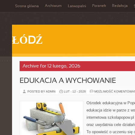
Archiwum
Poranek
Redakcja
Strona główna
Łatwopalni
ŁÓDŹ
Archive for 12 lutego, 2026
EDUKACJA A WYCHOWANIE
POSTED BY ADMIN
LUT - 12 - 2026
MOŻLIWOŚĆ KOMENTOWA
Ośrodek edukacyjna w Popo
edukacja idzie w parze z w
internetowa szkolapopow.pl
oraz uwydatnia cele działa
To opowieść o uczeniu się 