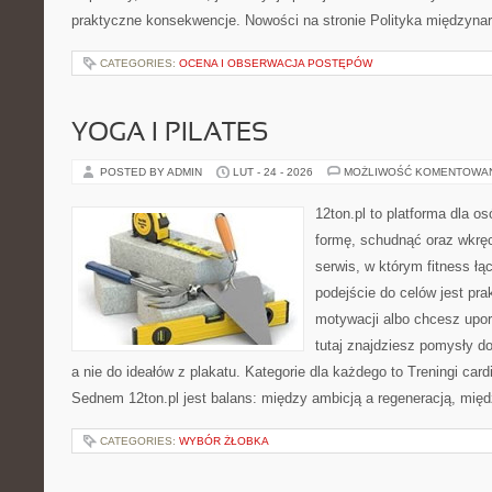
praktyczne konsekwencje. Nowości na stronie Polityka międzynar
CATEGORIES:
OCENA I OBSERWACJA POSTĘPÓW
YOGA I PILATES
POSTED BY ADMIN
LUT - 24 - 2026
MOŻLIWOŚĆ KOMENTOWA
12ton.pl to platforma dla o
formę, schudnąć oraz wkręc
serwis, w którym fitness łą
podejście do celów jest pra
motywacji albo chcesz upo
tutaj znajdziesz pomysły d
a nie do ideałów z plakatu. Kategorie dla każdego to Treningi car
Sednem 12ton.pl jest balans: między ambicją a regeneracją, mię
CATEGORIES:
WYBÓR ŻŁOBKA