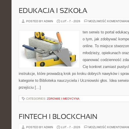
EDUKACJA I SZKOŁA
POSTED BY ADMIN
LUT - 7 - 2026
MOŻLIWOŚĆ KOMENTOWAN
ten serwis to portal edukacy
o tym, jak zdobywać kompe
online. To miejsce stworzon
młodzieży, opiekunach ora
opanować codzienność zdalny
Cię konkret zamiast pustych
instrukcje, które prowadzą krok po kroku dobrych nawyków i spr
kategorie to Biblioteka nauczyciela i Uczniowski głos. Idea serwis
przejściu […]
CATEGORIES:
ZDROWIE I MEDYCYNA
FINTECH I BLOCKCHAIN
POSTED BY ADMIN
LUT - 7 - 2026
MOŻLIWOŚĆ KOMENTOWAN