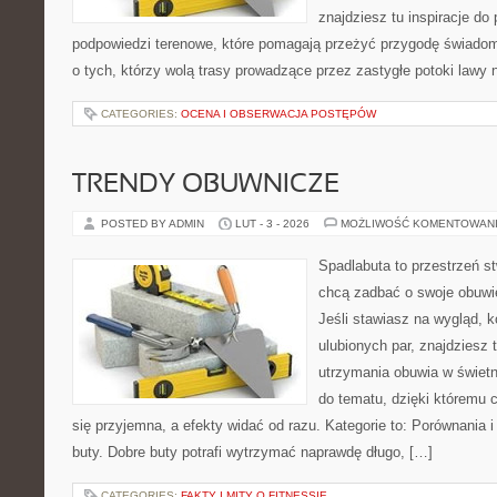
znajdziesz tu inspiracje do 
podpowiedzi terenowe, które pomagają przeżyć przygodę świadom
o tych, którzy wolą trasy prowadzące przez zastygłe potoki lawy 
CATEGORIES:
OCENA I OBSERWACJA POSTĘPÓW
TRENDY OBUWNICZE
POSTED BY ADMIN
LUT - 3 - 2026
MOŻLIWOŚĆ KOMENTOWAN
Spadlabuta to przestrzeń st
chcą zadbać o swoje obuwi
Jeśli stawiasz na wygląd, 
ulubionych par, znajdziesz
utrzymania obuwia w świetn
do tematu, dzięki któremu c
się przyjemna, a efekty widać od razu. Kategorie to: Porównania 
buty. Dobre buty potrafi wytrzymać naprawdę długo, […]
CATEGORIES:
FAKTY I MITY O FITNESSIE