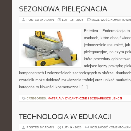
SEZONOWA PIELĘGNACJA
POSTED BY ADMIN
LUT - 15 - 2026
MOŻLIWOŚĆ KOMENTOWA
Estetica – Endermologia to
osobach, które chcą świado
jednocześnie rozumieć, jak 
pielęgnacyjne, na czym pol
które procedury gabinetowe 
miejsce łączy praktykę pie
komponentach i zależnościach zachodzących w skórze, tkankach 
czytelnik może dobierać rozwiązania trafniej oraz unikać marketi
kategorie to Nowości kosmetyczne i […]
CATEGORIES:
MATERIAŁY DYDAKTYCZNE I SCENARIUSZE LEKCJI
TECHNOLOGIA W EDUKACJI
POSTED BY ADMIN
LUT - 9 - 2026
MOŻLIWOŚĆ KOMENTOWAN