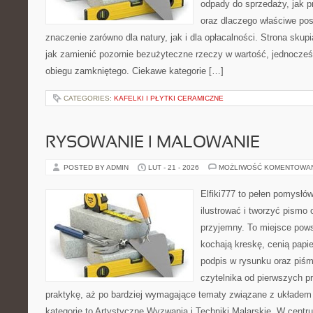
odpady do sprzedaży, jak pr
oraz dlaczego właściwe po
znaczenie zarówno dla natury, jak i dla opłacalności. Strona skupi
jak zamienić pozornie bezużyteczne rzeczy w wartość, jednocześ
obiegu zamkniętego. Ciekawe kategorie […]
CATEGORIES:
KAFELKI I PŁYTKI CERAMICZNE
RYSOWANIE I MALOWANIE
POSTED BY ADMIN
LUT - 21 - 2026
MOŻLIWOŚĆ KOMENTOWA
Elfiki777 to pełen pomysłów
ilustrować i tworzyć pismo
przyjemny. To miejsce pows
kochają kreskę, cenią papi
podpis w rysunku oraz piśm
czytelnika od pierwszych p
praktykę, aż po bardziej wymagające tematy związane z układem i
kategorie to Artystyczne Wyzwania i Techniki Malarskie. W centru