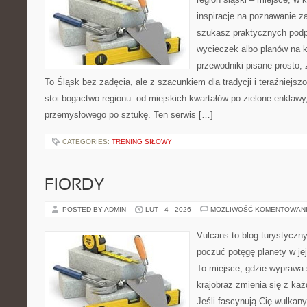
inspiracje na poznawanie za
szukasz praktycznych pod
wycieczek albo planów na ki
przewodniki pisane prosto,
To Śląsk bez zadęcia, ale z szacunkiem dla tradycji i teraźniejs
stoi bogactwo regionu: od miejskich kwartałów po zielone enklawy
przemysłowego po sztukę. Ten serwis […]
CATEGORIES:
TRENING SIŁOWY
FIORDY
POSTED BY ADMIN
LUT - 4 - 2026
MOŻLIWOŚĆ KOMENTOWAN
Vulcans to blog turystyczny
poczuć potęgę planety w jej 
To miejsce, gdzie wyprawa st
krajobraz zmienia się z ka
Jeśli fascynują Cię wulkany