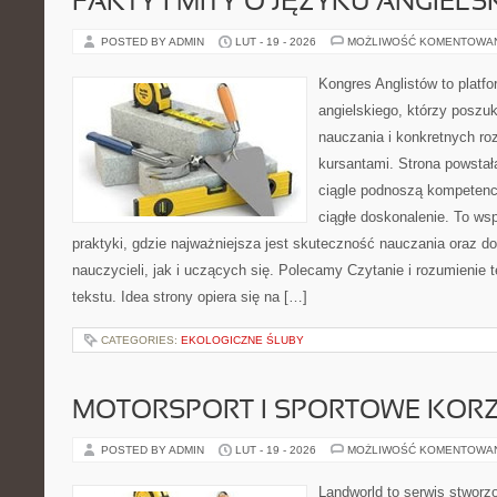
FAKTY I MITY O JĘZYKU ANGIELS
POSTED BY ADMIN
LUT - 19 - 2026
MOŻLIWOŚĆ KOMENTOWA
Kongres Anglistów to platf
angielskiego, którzy poszu
nauczania i konkretnych ro
kursantami. Strona powstał
ciągle podnoszą kompetencj
ciągłe doskonalenie. To wspó
praktyki, gdzie najważniejsza jest skuteczność nauczania oraz d
nauczycieli, jak i uczących się. Polecamy Czytanie i rozumienie t
tekstu. Idea strony opiera się na […]
CATEGORIES:
EKOLOGICZNE ŚLUBY
MOTORSPORT I SPORTOWE KORZ
POSTED BY ADMIN
LUT - 19 - 2026
MOŻLIWOŚĆ KOMENTOWA
Landworld to serwis stworz