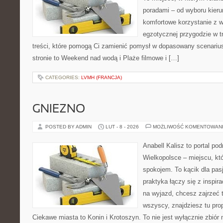
poradami – od wyboru kieru
komfortowe korzystanie z w
egzotycznej przygodzie w tr
treści, które pomogą Ci zamienić pomysł w dopasowany scenariu
stronie to Weekend nad wodą i Plaże filmowe i […]
CATEGORIES:
LVMH (FRANCJA)
GNIEZNO
POSTED BY ADMIN
LUT - 8 - 2026
MOŻLIWOŚĆ KOMENTOWAN
Anabell Kalisz to portal po
Wielkopolsce – miejscu, któ
spokojem. To kącik dla pas
praktyka łączy się z inspir
na wyjazd, chcesz zajrzeć 
wszyscy, znajdziesz tu pro
Ciekawe miasta to Konin i Krotoszyn. To nie jest wyłącznie zbiór 