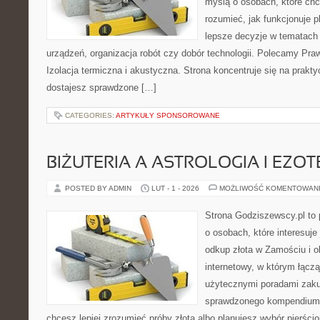
myślą o osobach, które chc
rozumieć, jak funkcjonuje 
lepsze decyzje w tematach 
urządzeń, organizacja robót czy dobór technologii. Polecamy Praw
Izolacja termiczna i akustyczna. Strona koncentruje się na prakt
dostajesz sprawdzone […]
CATEGORIES:
ARTYKUŁY SPONSOROWANE
BIŻUTERIA A ASTROLOGIA I EZO
POSTED BY ADMIN
LUT - 1 - 2026
MOŻLIWOŚĆ KOMENTOWAN
Strona Godziszewscy.pl to 
o osobach, które interesuje 
odkup złota w Zamościu i o
internetowy, w którym łączą
użytecznymi poradami zaku
sprawdzonego kompendium p
chcesz lepiej zrozumieć próby złota albo planujesz wybór pierścio