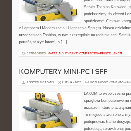
Serwis Toshiba Katowice, t
podchodzimy do zleceń i c
spodziewać. Ciekawe katego
z Laptopem i Modernizacja i Ulepszenia Sprzętu. Nasza działalno
urządzeniach Toshiba, w tym szczególnie na rodzinie serii Satel
potrafią służyć latami, o […]
CATEGORIES:
MATERIAŁY DYDAKTYCZNE I SCENARIUSZE LEKCJI
KOMPUTERY MINI-PC I SFF
POSTED BY ADMIN
LUT - 6 - 2026
MOŻLIWOŚĆ KOMENTOWAN
LAKOM to współczesna prz
sprzętowi komputerowemu o
urządzeń, które pracują na
To miejsce stworzone z myś
podejmować trafne decyzje,
potrzebują sprawdzonej por