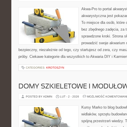
Akwa-Pro to portal akwarys
akwarystyczna jest pokazan
To miejsce dla osób, które
bez zbędnego zadęcia, za t
sprawdzone kroki. Strona s
prowadzić swoje akwarium 
bezpieczny, niezależnie od tego, czy startujesz od zera, czy mas
próby. Ciekawe kategorie dla wszystkich to Akwaria DIY i Karmie
CATEGORIES:
KROTOSZYN
DOMY SZKIELETOWE I MODUŁO
POSTED BY ADMIN
LUT - 2 - 2026
MOŻLIWOŚĆ KOMENTOWAN
Kursy Marko to blog budowl
widlaków, sprzętu budowlan
spójną przestrzeń wiedzy. 