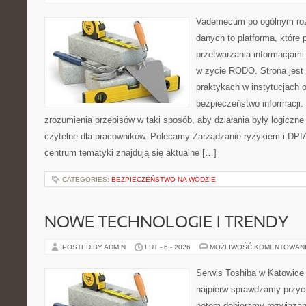
Vademecum po ogólnym roz
danych to platforma, które
przetwarzania informacjami 
w życie RODO. Strona jest
praktykach w instytucjach 
bezpieczeństwo informacji. 
zrozumienia przepisów w taki sposób, aby działania były logiczne
czytelne dla pracowników. Polecamy Zarządzanie ryzykiem i DPIA
centrum tematyki znajdują się aktualne […]
CATEGORIES:
BEZPIECZEŃSTWO NA WODZIE
NOWE TECHNOLOGIE I TRENDY
POSTED BY ADMIN
LUT - 6 - 2026
MOŻLIWOŚĆ KOMENTOWAN
Serwis Toshiba w Katowice 
najpierw sprawdzamy przyc
potem dobieramy rozwiązanie