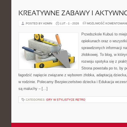
KREATYWNE ZABAWY I AKTYWN
POSTED BY ADMIN
LUT - 1 - 2026
MOŻLIWOŚĆ KOMENTOWAN
Przedszkole Kubuś to miej
opiekunach oraz o wszystki
sprawdzonych informacji na 
żłobkowej. To blog, w który
rozwoju spotyka się z pra
Strona powstała po to, by 
łagodzić napięcie związane z wyborem żłobka, adaptacją dziecka,
w rodzinie. Polecamy Bezpieczeństwo dziecka i Edukacja wczes
są maluchy – […]
CATEGORIES:
GRY W STYLISTYCE RETRO