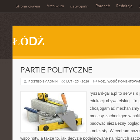
Archiwum
Poranek
Redakcja
Strona główna
Łatwopalni
ŁÓDŹ
PARTIE POLITYCZNE
POSTED BY ADMIN
LUT - 25 - 2026
MOŻLIWOŚĆ KOMENTOWA
ryszard-galla.pl to serwis o 
edukacji obywatelskiej. To 
chcą ogarniać mechanizmy p
procesy zachodzące w polit
budować niezależny pogląd 
konteksty. W centrum pozos
wspólnoty, a także to, jak decyzje podejmowane na różnych szcze