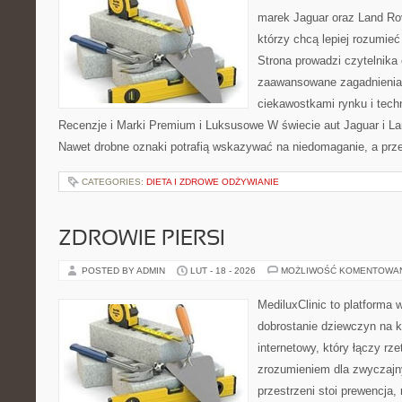
marek Jaguar oraz Land Rov
którzy chcą lepiej rozumie
Strona prowadzi czytelnik
zaawansowane zagadnienia,
ciekawostkami rynku i techn
Recenzje i Marki Premium i Luksusowe W świecie aut Jaguar i Lan
Nawet drobne oznaki potrafią wskazywać na niedomaganie, a prz
CATEGORIES:
DIETA I ZDROWE ODŻYWIANIE
ZDROWIE PIERSI
POSTED BY ADMIN
LUT - 18 - 2026
MOŻLIWOŚĆ KOMENTOWA
MediluxClinic to platforma 
dobrostanie dziewczyn na k
internetowy, który łączy rz
zrozumieniem dla zwyczajn
przestrzeni stoi prewencja,