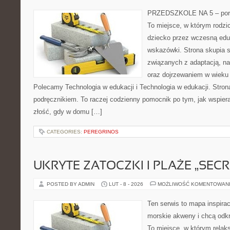
PRZEDSZKOLE NA 5 – porta
To miejsce, w którym rodzi
dziecko przez wczesną eduk
wskazówki. Strona skupia 
związanych z adaptacją, na
oraz dojrzewaniem w wieku
Polecamy Technologia w edukacji i Technologia w edukacji. Stron
podręcznikiem. To raczej codzienny pomocnik po tym, jak wspiera
złość, gdy w domu […]
CATEGORIES:
PEREGRINOS
UKRYTE ZATOCZKI I PLAŻE „SECR
POSTED BY ADMIN
LUT - 8 - 2026
MOŻLIWOŚĆ KOMENTOWAN
Ten serwis to mapa inspirac
morskie akweny i chcą odkr
To miejsce, w którym relak