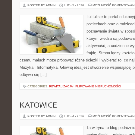
POSTED BY ADMIN
LUT - 5 - 2026
MOŻLIWOŚĆ KOMENTOWAN
Lulitulisie to portal edukac
pociechach oraz o rodzicac
poznawanie świata w sposób
którym wiedza są podawane
aktywność, a codzienne wy
frajdę. Strona łączy kształ
czemu maluch może próbować różne ścieżki i wybierać to, co naj
Muzyka i Informatyka. Główną ideą jest stworzenie wspierającej p
odbywa się […]
CATEGORIES:
REWITALIZACJA I FLIPOWANIE NIERUCHOMOŚCI
KATOWICE
POSTED BY ADMIN
LUT - 4 - 2026
MOŻLIWOŚĆ KOMENTOWAN
Ta witryna to blog podróżn
region śląski – miejsce, w