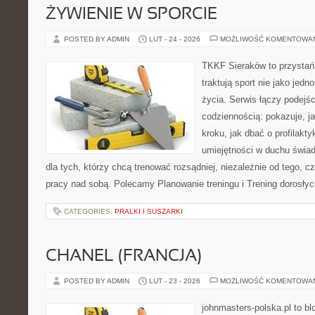
ŻYWIENIE W SPORCIE
POSTED BY ADMIN
LUT - 24 - 2026
MOŻLIWOŚĆ KOMENTOWA
TKKF Sieraków to przystań i
traktują sport nie jako jedn
życia. Serwis łączy podejś
codziennością: pokazuje, j
kroku, jak dbać o profilakty
umiejętności w duchu świad
dla tych, którzy chcą trenować rozsądniej, niezależnie od tego, cz
pracy nad sobą. Polecamy Planowanie treningu i Trening dorosły
CATEGORIES:
PRALKI I SUSZARKI
CHANEL (FRANCJA)
POSTED BY ADMIN
LUT - 23 - 2026
MOŻLIWOŚĆ KOMENTOWA
johnmasters-polska.pl to blo