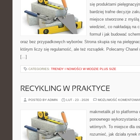
się produktami pielęgnacyj
bardziej trafne decyzje zak
miejsce stworzone z myślą o
wiedzieć, co nakładają na c
formuł i jak budować schem
oraz bez przypadkowych wyborów. Strona skupia się na pielęgnacj
którym liczy się regularność, ale też rozsądek. Polecamy Chanel 
[…]
CATEGORIES:
TRENDY I NOWOŚCI W MODZIE PLUS SIZE
RECYKLING W PRAKTYCE
POSTED BY ADMIN
LUT - 23 - 2026
MOŻLIWOŚĆ KOMENTOWA
makmetalik.pl to platforma
ponownego wykorzystania 
wtórnych. To miejsce dla osó
rozumieć, jak działa rynek 