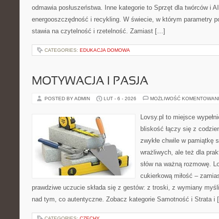
odmawia posłuszeństwa. Inne kategorie to Sprzęt dla twórców i AI 
energooszczędność i recykling. W świecie, w którym parametry 
stawia na czytelność i rzetelność. Zamiast […]
CATEGORIES:
EDUKACJA DOMOWA
MOTYWACJA I PASJA
POSTED BY ADMIN
LUT - 6 - 2026
MOŻLIWOŚĆ KOMENTOWAN
Lovsy.pl to miejsce wypełn
bliskość łączy się z codzie
zwykłe chwile w pamiątkę se
wrażliwych, ale też dla pra
słów na ważną rozmowę. Lov
cukierkową miłość – zamias
prawdziwe uczucie składa się z gestów: z troski, z wymiany myśli
nad tym, co autentyczne. Zobacz kategorie Samotność i Strata i 
CATEGORIES:
CZECHY