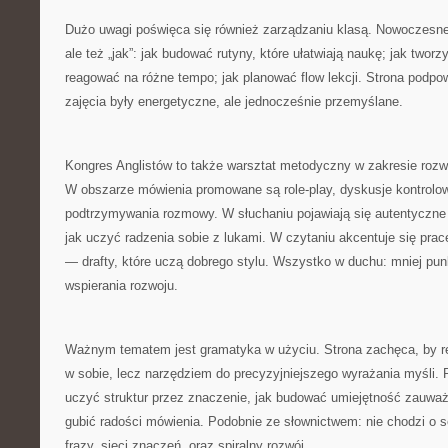
Dużo uwagi poświęca się również zarządzaniu klasą. Nowoczesne 
ale też „jak”: jak budować rutyny, które ułatwiają naukę; jak tworz
reagować na różne tempo; jak planować flow lekcji. Strona podpow
zajęcia były energetyczne, ale jednocześnie przemyślane.
Kongres Anglistów to także warsztat metodyczny w zakresie rozwi
W obszarze mówienia promowane są role-play, dyskusje kontrolow
podtrzymywania rozmowy. W słuchaniu pojawiają się autentyczne 
jak uczyć radzenia sobie z lukami. W czytaniu akcentuje się prac
— drafty, które uczą dobrego stylu. Wszystko w duchu: mniej pun
wspierania rozwoju.
Ważnym tematem jest gramatyka w użyciu. Strona zachęca, by r
w sobie, lecz narzędziem do precyzyjniejszego wyrażania myśli.
uczyć struktur przez znaczenie, jak budować umiejętność zauważ
gubić radości mówienia. Podobnie ze słownictwem: nie chodzi o se
frazy, sieci znaczeń, oraz spiralny rozwój.