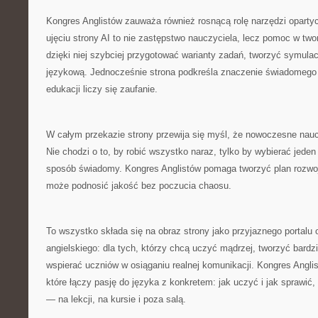
Kongres Anglistów zauważa również rosnącą rolę narzędzi opartyc
ujęciu strony AI to nie zastępstwo nauczyciela, lecz pomoc w tw
dzięki niej szybciej przygotować warianty zadań, tworzyć symulac
językową. Jednocześnie strona podkreśla znaczenie świadomego 
edukacji liczy się zaufanie.
W całym przekazie strony przewija się myśl, że nowoczesne naucz
Nie chodzi o to, by robić wszystko naraz, tylko by wybierać jeden
sposób świadomy. Kongres Anglistów pomaga tworzyć plan rozwoju
może podnosić jakość bez poczucia chaosu.
To wszystko składa się na obraz strony jako przyjaznego portalu
angielskiego: dla tych, którzy chcą uczyć mądrzej, tworzyć bardzi
wspierać uczniów w osiąganiu realnej komunikacji. Kongres Anglist
które łączy pasję do języka z konkretem: jak uczyć i jak sprawić,
— na lekcji, na kursie i poza salą.