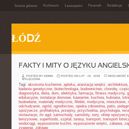
Archiwum
Poranek
Redakcja
Strona główna
Łatwopalni
ŁÓDŹ
FAKTY I MITY O JĘZYKU ANGIELS
POSTED BY ADMIN
POSTED ON LUT - 19 - 2026
MOŻLIWOŚĆ 
WYŁĄCZONA
Tagi:
akcesoria kuchenne
,
apteka
,
aranżacja wnętrz
,
architektura
badania genetyczne
,
biotechnologia
,
budownictwo
,
choroby
,
częś
diagnostyka
,
dieta
,
dom
,
elektryka
,
farmacja
,
fitness medyczny
,
g
edukacyjne
,
instalacje domowe
,
kawiarnie
,
kuchnia
,
kulinaria
,
lot
budowlane
,
materiały medyczne
,
Meble
,
medycyna
,
mieszkanie
,
odchudzanie
,
ogród
,
ogrodnictwo
,
opieka zdrowotna
,
patio
,
pielęgn
spożywcze
,
profilaktyka
,
przepisy
,
przychodnia
,
psychologia
,
rece
restauracje
,
rtv agd
,
samochody
,
samoloty
,
sery
,
sklep spożywcz
benzynowe
,
superfoods
,
szpital
,
tarasy
,
transport
,
transport lotnic
wodociągi
,
wyposażenie kuchni
,
wyposażenie wnętrz
,
zabawa
,
za
żywienie
,
zdrowie