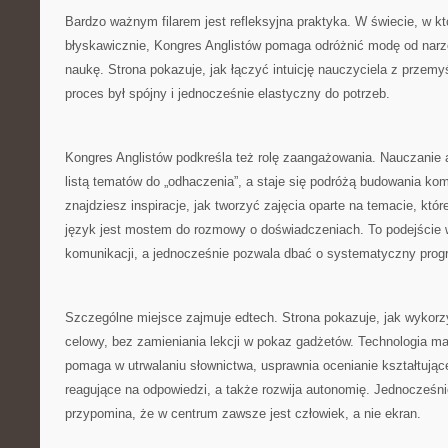
Bardzo ważnym filarem jest refleksyjna praktyka. W świecie, w kt
błyskawicznie, Kongres Anglistów pomaga odróżnić modę od narzęd
naukę. Strona pokazuje, jak łączyć intuicję nauczyciela z przemyś
proces był spójny i jednocześnie elastyczny do potrzeb.
Kongres Anglistów podkreśla też rolę zaangażowania. Nauczanie a
listą tematów do „odhaczenia”, a staje się podróżą budowania kom
znajdziesz inspiracje, jak tworzyć zajęcia oparte na temacie, któr
język jest mostem do rozmowy o doświadczeniach. To podejście 
komunikacji, a jednocześnie pozwala dbać o systematyczny prog
Szczególne miejsce zajmuje edtech. Strona pokazuje, jak wykor
celowy, bez zamieniania lekcji w pokaz gadżetów. Technologia ma
pomaga w utrwalaniu słownictwa, usprawnia ocenianie kształtując
reagujące na odpowiedzi, a także rozwija autonomię. Jednocześn
przypomina, że w centrum zawsze jest człowiek, a nie ekran.