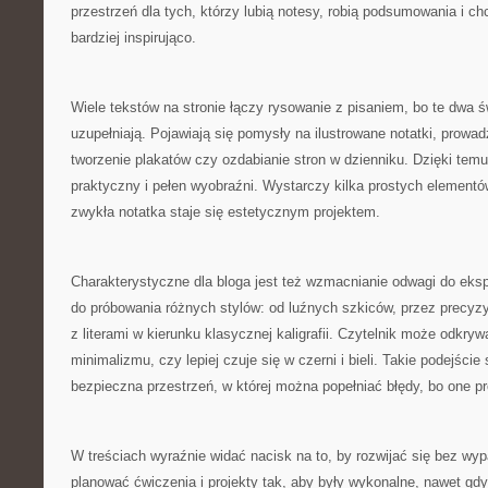
przestrzeń dla tych, którzy lubią notesy, robią podsumowania i ch
bardziej inspirująco.
Wiele tekstów na stronie łączy rysowanie z pisaniem, bo te dwa św
uzupełniają. Pojawiają się pomysły na ilustrowane notatki, prowadz
tworzenie plakatów czy ozdabianie stron w dzienniku. Dzięki temu 
praktyczny i pełen wyobraźni. Wystarczy kilka prostych elementó
zwykła notatka staje się estetycznym projektem.
Charakterystyczne dla bloga jest też wzmacnianie odwagi do ek
do próbowania różnych stylów: od luźnych szkiców, przez precyzy
z literami w kierunku klasycznej kaligrafii. Czytelnik może odkryw
minimalizmu, czy lepiej czuje się w czerni i bieli. Takie podejście 
bezpieczna przestrzeń, w której można popełniać błędy, bo one p
W treściach wyraźnie widać nacisk na to, by rozwijać się bez wyp
planować ćwiczenia i projekty tak, aby były wykonalne, nawet gd