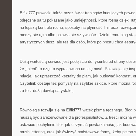
Elfiki777 prowadzi także przez świat treningów budujących pewną
odręczne są tu pokazane jako umiejętności, które rosną dzięki ruty
na lepszą kontrolę ruchu, sposoby na płynność linii oraz rozwiąza
męczy się ręka albo pojawia się sztywność. Dzięki temu blog staj
artystycznych dusz, ale też dla osób, które po prostu chcą estety
Dużą wartością serwisu jest podejście do rysunku od strony obse
że „talent” to często wypracowana umiejętność. Pojawiają się insp
relacje, jak upraszczać kształty do plam, jak budować kontrast, o
Czytelnik dostaje też pomysły na szybkie szkice, które można rob
za to z dużą dawką satysfakcji.
Równolegle rozwija się na Elfiki777 wątek pisma ręcznego. Blog po
muszą być zarezerwowane dla profesjonalistów. Z treści można w
ustawiać pochylenie liter, jak utrzymać powtarzalność, jak budować
brush lettering, oraz jak ćwiczyć podstawowe formy, żeby pismo s