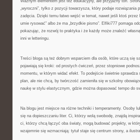
Ważnym elementem jest też edukacyjny, ale przyjazny ton. Stron
„wyroczni”, tylko z pozycji towarzysza, który podaje rozwiązania
zadęcia. Dzięki temu łatwo wejść w temat, nawet jeśli ktoś przez l
umie rysować” albo że ma „brzydkie pismo”. Elfiki777 pomaga od
pokazując, że rozwój to praktyka i że każdy może znaleźć własną 
inni w letteringu.
Treści bloga są też dobrym wsparciem dla osób, które uczą się s
pojawiają się kroki: od prostych ćwiczeń, przez stopniowe podnos
momentu, w którym widać efekt. To podejście świetnie sprawdza si
plan, ale nie chcą, by twórczość zamieniła się w szkolny obowiąze
naukę w stylu elastycznym, gdzie można dopasować tempo do sw
Na blogu jest miejsce na różne techniki i temperamenty. Osoby l
się na dopieszczaniu liter. Ci, którzy wolą swobodę, znajdą inspira
ci, którzy chcą łączyć oba światy, mogą budować projekty, w któ
wzajemnie się wzmacniają: tytuł staje się centrum strony, a ilustr