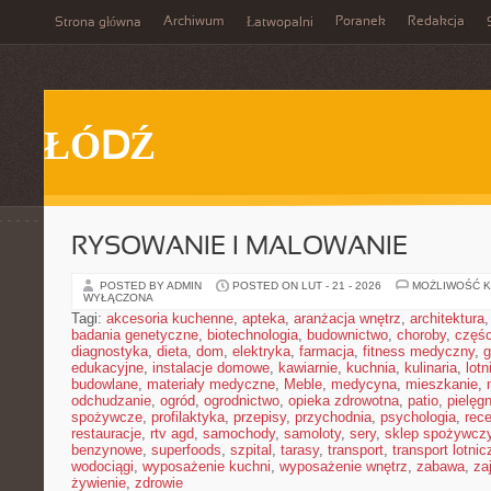
Archiwum
Poranek
Redakcja
Strona główna
Łatwopalni
ŁÓDŹ
RYSOWANIE I MALOWANIE
POSTED BY ADMIN
POSTED ON LUT - 21 - 2026
MOŻLIWOŚĆ 
WYŁĄCZONA
Tagi:
akcesoria kuchenne
,
apteka
,
aranżacja wnętrz
,
architektura
badania genetyczne
,
biotechnologia
,
budownictwo
,
choroby
,
częś
diagnostyka
,
dieta
,
dom
,
elektryka
,
farmacja
,
fitness medyczny
,
g
edukacyjne
,
instalacje domowe
,
kawiarnie
,
kuchnia
,
kulinaria
,
lot
budowlane
,
materiały medyczne
,
Meble
,
medycyna
,
mieszkanie
,
odchudzanie
,
ogród
,
ogrodnictwo
,
opieka zdrowotna
,
patio
,
pielęgn
spożywcze
,
profilaktyka
,
przepisy
,
przychodnia
,
psychologia
,
rece
restauracje
,
rtv agd
,
samochody
,
samoloty
,
sery
,
sklep spożywcz
benzynowe
,
superfoods
,
szpital
,
tarasy
,
transport
,
transport lotnic
wodociągi
,
wyposażenie kuchni
,
wyposażenie wnętrz
,
zabawa
,
za
żywienie
,
zdrowie