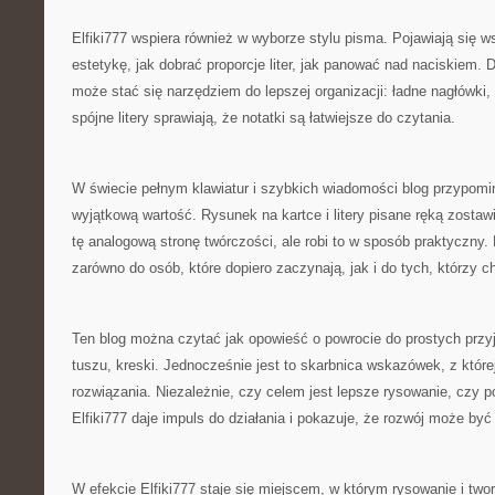
Elfiki777 wspiera również w wyborze stylu pisma. Pojawiają się 
estetykę, jak dobrać proporcje liter, jak panować nad naciskiem.
może stać się narzędziem do lepszej organizacji: ładne nagłówki,
spójne litery sprawiają, że notatki są łatwiejsze do czytania.
W świecie pełnym klawiatur i szybkich wiadomości blog przypomi
wyjątkową wartość. Rysunek na kartce i litery pisane ręką zostawia
tę analogową stronę twórczości, ale robi to w sposób praktyczny. 
zarówno do osób, które dopiero zaczynają, jak i do tych, którzy c
Ten blog można czytać jak opowieść o powrocie do prostych przy
tuszu, kreski. Jednocześnie jest to skarbnica wskazówek, z które
rozwiązania. Niezależnie, czy celem jest lepsze rysowanie, czy 
Elfiki777 daje impuls do działania i pokazuje, że rozwój może być
W efekcie Elfiki777 staje się miejscem, w którym rysowanie i tworz