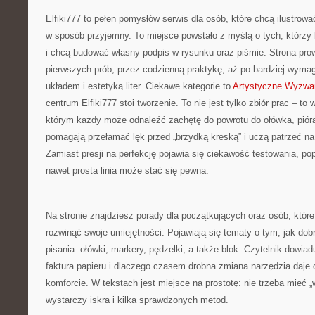
Elfiki777 to pełen pomysłów serwis dla osób, które chcą ilustrow
w sposób przyjemny. To miejsce powstało z myślą o tych, którzy 
i chcą budować własny podpis w rysunku oraz piśmie. Strona prow
pierwszych prób, przez codzienną praktykę, aż po bardziej wyma
układem i estetyką liter. Ciekawe kategorie to
Artystyczne Wyzwa
centrum Elfiki777 stoi tworzenie. To nie jest tylko zbiór prac – to
którym każdy może odnaleźć zachętę do powrotu do ołówka, pióra
pomagają przełamać lęk przed „brzydką kreską” i uczą patrzeć na 
Zamiast presji na perfekcję pojawia się ciekawość testowania, pop
nawet prosta linia może stać się pewna.
Na stronie znajdziesz porady dla początkujących oraz osób, które 
rozwinąć swoje umiejętności. Pojawiają się tematy o tym, jak dob
pisania: ołówki, markery, pędzelki, a także blok. Czytelnik dowiad
faktura papieru i dlaczego czasem drobna zmiana narzędzia daje
komforcie. W tekstach jest miejsce na prostotę: nie trzeba mieć 
wystarczy iskra i kilka sprawdzonych metod.