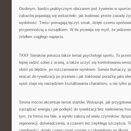
Osobnym, bardzo praktycznym obszarem jest żywienie w sporcie
zakazów pojawiają się wskazówki, jak budować proste zasady żyw
wydolność. Treści pomagają łączyć smak, dzięki czemu sportowi
przyjemnością a rozsądkiem. W tle przewija się myśl, że jedzeni
źródłem ciągłego napięcia.
TKKF Sieraków porusza także temat psychologii sportu. To przest
lepiej radzić sobie z oceną, a także uczyć się kontrolowania emocj
złość po błędzie, po rozczarowanie wynikiem. Serwis tłumaczy, j
wracać do rywalizacji po przerwie i jak traktować porażkę jako el
sport staje się narzędziem kształtowania charakteru, a nie tylko 
Strona mocno akcentuje temat startów. Wskazuje, jak przygotować
zarządzać energią i jak podejść do rywalizacji bez nadmiernej frust
tym, że forma ma fale, a wyniki zależą od wielu czynników: dyspo
regeneracji, doświadczenia, a czasem też zwykłego szczęścia. 
cierpliwości, dzięki czemu sport zostaje z człowiekiem na dłużej.