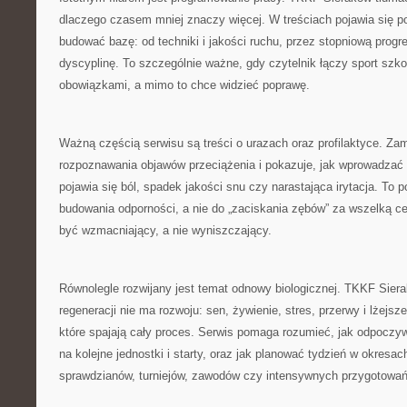
dlaczego czasem mniej znaczy więcej. W treściach pojawia się p
budować bazę: od techniki i jakości ruchu, przez stopniową prog
dyscyplinę. To szczególnie ważne, gdy czytelnik łączy sport szko
obowiązkami, a mimo to chce widzieć poprawę.
Ważną częścią serwisu są treści o urazach oraz profilaktyce. Zam
rozpoznawania objawów przeciążenia i pokazuje, jak wprowadzać 
pojawia się ból, spadek jakości snu czy narastająca irytacja. To 
budowania odporności, a nie do „zaciskania zębów” za wszelką c
być wzmacniający, a nie wyniszczający.
Równolegle rozwijany jest temat odnowy biologicznej. TKKF Sier
regeneracji nie ma rozwoju: sen, żywienie, stres, przerwy i lżejs
które spajają cały proces. Serwis pomaga rozumieć, jak odpocz
na kolejne jednostki i starty, oraz jak planować tydzień w okresac
sprawdzianów, turniejów, zawodów czy intensywnych przygotowań