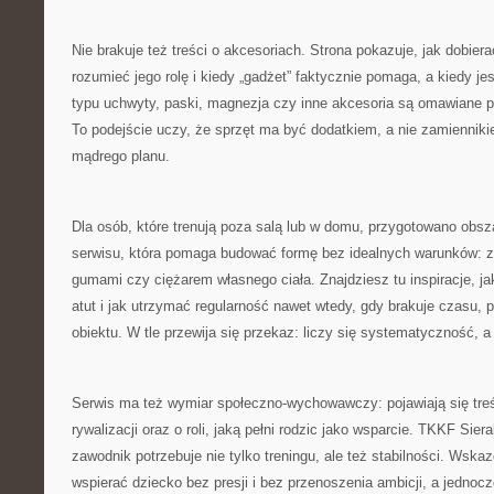
Nie brakuje też treści o akcesoriach. Strona pokazuje, jak dobiera
rozumieć jego rolę i kiedy „gadżet” faktycznie pomaga, a kiedy je
typu uchwyty, paski, magnezja czy inne akcesoria są omawiane p
To podejście uczy, że sprzęt ma być dodatkiem, a nie zamiennikie
mądrego planu.
Dla osób, które trenują poza salą lub w domu, przygotowano obs
serwisu, która pomaga budować formę bez idealnych warunków: z 
gumami czy ciężarem własnego ciała. Znajdziesz tu inspiracje, j
atut i jak utrzymać regularność nawet wtedy, gdy brakuje czasu, 
obiektu. W tle przewija się przekaz: liczy się systematyczność, a 
Serwis ma też wymiar społeczno-wychowawczy: pojawiają się treś
rywalizacji oraz o roli, jaką pełni rodzic jako wsparcie. TKKF Sie
zawodnik potrzebuje nie tylko treningu, ale też stabilności. Wsk
wspierać dziecko bez presji i bez przenoszenia ambicji, a jedno