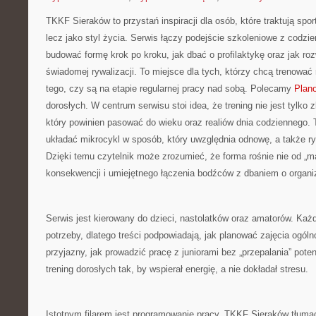
TKKF Sieraków to przystań inspiracji dla osób, które traktują spor
lecz jako styl życia. Serwis łączy podejście szkoleniowe z codzie
budować formę krok po kroku, jak dbać o profilaktykę oraz jak ro
świadomej rywalizacji. To miejsce dla tych, którzy chcą trenować 
tego, czy są na etapie regularnej pracy nad sobą. Polecamy
Plano
dorosłych. W centrum serwisu stoi idea, że trening nie jest tylko
który powinien pasować do wieku oraz realiów dnia codziennego
układać mikrocykl w sposób, który uwzględnia odnowę, a także 
Dzięki temu czytelnik może zrozumieć, że forma rośnie nie od „m
konsekwencji i umiejętnego łączenia bodźców z dbaniem o organ
Serwis jest kierowany do dzieci, nastolatków oraz amatorów. Każ
potrzeby, dlatego treści podpowiadają, jak planować zajęcia ogó
przyjazny, jak prowadzić pracę z juniorami bez „przepalania” poten
trening dorosłych tak, by wspierał energię, a nie dokładał stresu.
Istotnym filarem jest programowanie pracy. TKKF Sieraków tłumacz