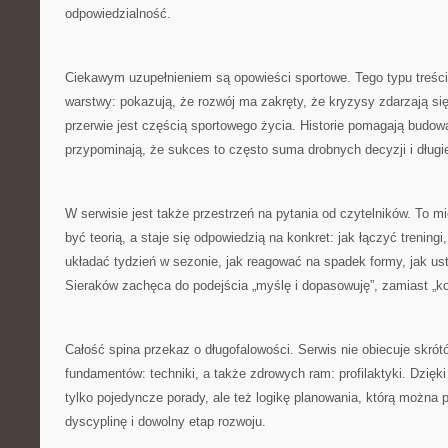
odpowiedzialność.
Ciekawym uzupełnieniem są opowieści sportowe. Tego typu treści 
warstwy: pokazują, że rozwój ma zakręty, że kryzysy zdarzają si
przerwie jest częścią sportowego życia. Historie pomagają budow
przypominają, że sukces to często suma drobnych decyzji i długie
W serwisie jest także przestrzeń na pytania od czytelników. To mi
być teorią, a staje się odpowiedzią na konkret: jak łączyć treningi
układać tydzień w sezonie, jak reagować na spadek formy, jak us
Sieraków zachęca do podejścia „myślę i dopasowuję”, zamiast „kop
Całość spina przekaz o długofalowości. Serwis nie obiecuje skrót
fundamentów: techniki, a także zdrowych ram: profilaktyki. Dzięki
tylko pojedyncze porady, ale też logikę planowania, którą można 
dyscyplinę i dowolny etap rozwoju.