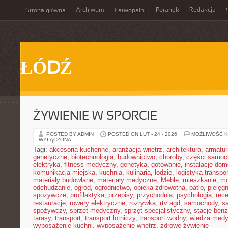
Archiwum
Poranek
Redakcja
Strona główna
Łatwopalni
ŁÓDŹ
ŻYWIENIE W SPORCIE
POSTED BY ADMIN
POSTED ON LUT - 24 - 2026
MOŻLIWOŚĆ 
WYŁĄCZONA
Tagi:
akcesoria kuchenne
,
aranżacja wnętrz
,
architektura
,
armatur
genetyczne
,
biotechnologia
,
budownictwo
,
choroby
,
części samo
elektryka
,
fitness medyczny
,
genetyka
,
gotowanie
,
instalacje do
komunikacja miejska
,
kuchnia
,
kulinaria
,
łodzie
,
logistyka transpo
materiały budowlane
,
materiały medyczne
,
Meble
,
mieszkanie
,
mo
odchudzanie
,
ogród
,
ogrodnictwo
,
opieka zdrowotna
,
patio
,
pielęgn
spożywcze
,
profilaktyka
,
przepisy
,
przychodnia
,
psychologia
,
rece
restauracje
,
rowery elektryczne
,
rozrywka
,
rtv agd
,
samochody
,
s
spożywczy
,
sprzęt medyczny
,
sprzęt specjalistyczny
,
stacje ben
tarasy
,
transport
,
transport lotniczy
,
transport wodny
,
wiedza med
wyposażenie kuchni
,
wyposażenie wnętrz
,
zdrowe żywienie