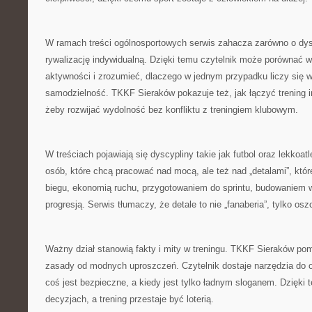
W ramach treści ogólnosportowych serwis zahacza zarówno o dysc
rywalizację indywidualną. Dzięki temu czytelnik może porównać
aktywności i zrozumieć, dlaczego w jednym przypadku liczy się 
samodzielność. TKKF Sieraków pokazuje też, jak łączyć trening 
żeby rozwijać wydolność bez konfliktu z treningiem klubowym.
W treściach pojawiają się dyscypliny takie jak futbol oraz lekkoatl
osób, które chcą pracować nad mocą, ale też nad „detalami”, które
biegu, ekonomią ruchu, przygotowaniem do sprintu, budowaniem 
progresją. Serwis tłumaczy, że detale to nie „fanaberia”, tylko os
Ważny dział stanowią fakty i mity w treningu. TKKF Sieraków p
zasady od modnych uproszczeń. Czytelnik dostaje narzędzia do oc
coś jest bezpieczne, a kiedy jest tylko ładnym sloganem. Dzięki
decyzjach, a trening przestaje być loterią.