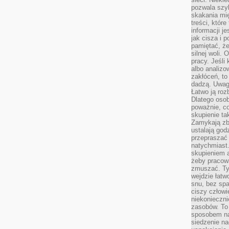
pozwala szyb
skakania mi
treści, które
informacji j
jak cisza i 
pamiętać, że
silnej woli.
pracy. Jeśli 
albo analizo
zakłóceń, to
dadzą. Uwag
Łatwo ją roz
Dlatego osob
poważnie, co
skupienie tak
Zamykają zb
ustalają god
przepraszać 
natychmiast.
skupieniem 
żeby pracowa
zmuszać. Ty
wejdzie łatw
snu, bez spa
ciszy człowi
niekonieczn
zasobów. To
sposobem na 
siedzenie na