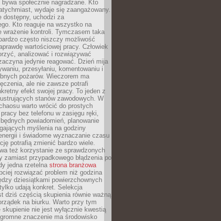
e bywa społecznie nagradzane. Kto
atychmiast, wydaje się zaangażowany.
le dostępny, uchodzi za
ego. Kto reaguje na wszystko na
e wrażenie kontroli. Tymczasem taka
bardzo często niszczy możliwość
aprawdę wartościowej pracy. Człowiek
orzyć, analizować i rozwiązywać
zaczyna jedynie reagować. Dzień mija
waniu, przesyłaniu, komentowaniu i
obnych pożarów. Wieczorem ma
czenia, ale nie zawsze potrafi
retny efekt swojej pracy. To jeden z
 frustrujących stanów zawodowych. W
chaosu warto wrócić do prostych
 pracy bez telefonu w zasięgu ręki,
zbędnych powiadomień, planowanie
ających myślenia na godziny
energii i świadome wyznaczanie czasu
ję potrafią zmienić bardzo wiele.
a też korzystanie ze sprawdzonych
zy zamiast przypadkowego błądzenia po
edy jedna rzetelna
strona branżowa
ciej rozwiązać problem niż godzina
ędzy dziesiątkami powierzchownych
 tylko udają konkret. Selekcja
est dziś częścią skupienia równie ważną
porządek na biurku. Warto przy tym
 skupienie nie jest wyłącznie kwestią
 Ogromne znaczenie ma środowisko