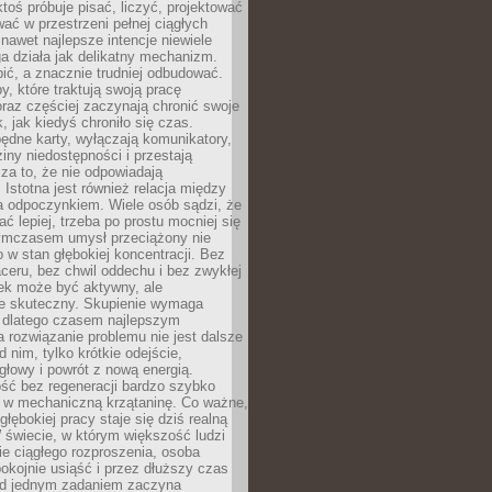
ktoś próbuje pisać, liczyć, projektować
wać w przestrzeni pełnej ciągłych
 nawet najlepsze intencje niewiele
a działa jak delikatny mechanizm.
bić, a znacznie trudniej odbudować.
y, które traktują swoją pracę
raz częściej zaczynają chronić swoje
, jak kiedyś chroniło się czas.
ędne karty, wyłączają komunikatory,
ziny niedostępności i przestają
za to, że nie odpowiadają
 Istotna jest również relacja między
a odpoczynkiem. Wiele osób sądzi, że
ć lepiej, trzeba po prostu mocniej się
mczasem umysł przeciążony nie
o w stan głębokiej koncentracji. Bez
ceru, bez chwil oddechu i bez zwykłej
ek może być aktywny, ale
ie skuteczny. Skupienie wymaga
 dlatego czasem najlepszym
rozwiązanie problemu nie jest dalsze
d nim, tylko krótkie odejście,
głowy i powrót z nową energią.
ść bez regeneracji bardzo szybko
ę w mechaniczną krzątaninę. Co ważne,
głębokiej pracy staje się dziś realną
 świecie, w którym większość ludzi
bie ciągłego rozproszenia, osoba
pokojnie usiąść i przez dłuższy czas
d jednym zadaniem zaczyna