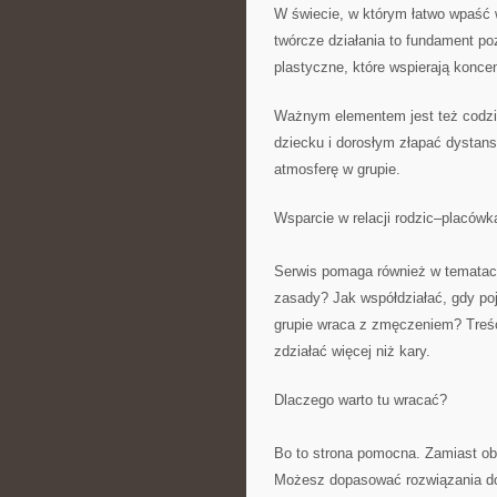
W świecie, w którym łatwo wpaść 
twórcze działania to fundament po
plastyczne, które wspierają konce
Ważnym elementem jest też codzi
dziecku i dorosłym złapać dystans
atmosferę w grupie.
Wsparcie w relacji rodzic–placówk
Serwis pomaga również w tematac
zasady? Jak współdziałać, gdy poj
grupie wraca z zmęczeniem? Treści
zdziałać więcej niż kary.
Dlaczego warto tu wracać?
Bo to strona pomocna. Zamiast obi
Możesz dopasować rozwiązania do