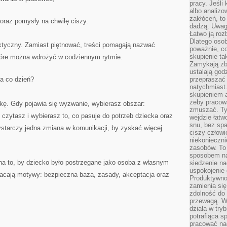
pracy. Jeśli 
albo analizo
zakłóceń, to
 oraz pomysły na chwilę ciszy.
dadzą. Uwag
Łatwo ją roz
Dlatego osob
raktyczny. Zamiast piętnować, treści pomagają nazwać
poważnie, co
skupienie tak
które można wdrożyć w codziennym rytmie.
Zamykają zb
ustalają god
a co dzień?
przepraszać 
natychmiast.
skupieniem 
żeby pracowa
zkę. Gdy pojawia się wyzwanie, wybierasz obszar:
zmuszać. Ty
 czytasz i wybierasz to, co pasuje do potrzeb dziecka oraz
wejdzie łatw
snu, bez spa
starczy jedna zmiana w komunikacji, by zyskać więcej
ciszy człowi
niekonieczn
zasobów. To
sposobem na 
na to, by dziecko było postrzegane jako osoba z własnym
siedzenie na
uspokojenie 
acają motywy: bezpieczna baza, zasady, akceptacja oraz
Produktywno
zamienia si
zdolność do 
przewagą. W
działa w try
potrafiąca s
pracować na