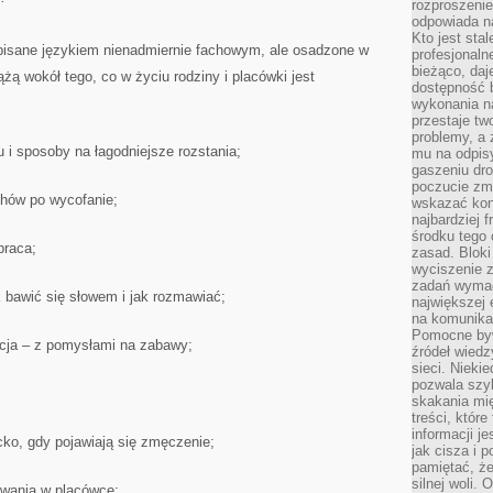
rozproszeni
odpowiada n
Kto jest sta
i pisane językiem nienadmiernie fachowym, ale osadzone w
profesjonaln
bieżąco, daj
żą wokół tego, co w życiu rodziny i placówki jest
dostępność 
wykonania n
przestaje tw
problemy, a 
 i sposoby na łagodniejsze rozstania;
mu na odpisy
gaszeniu dr
poczucie zmę
hów po wycofanie;
wskazać konk
najbardziej
środku tego 
praca;
zasad. Bloki
wyciszenie 
zadań wymag
k bawić się słowem i jak rozmawiać;
największej 
na komunikac
Pomocne byw
acja – z pomysłami na zabawy;
źródeł wied
sieci. Nieki
pozwala szyb
skakania mi
treści, które
informacji j
ecko, gdy pojawiają się zmęczenie;
jak cisza i 
pamiętać, że
silnej woli.
ywania w placówce;