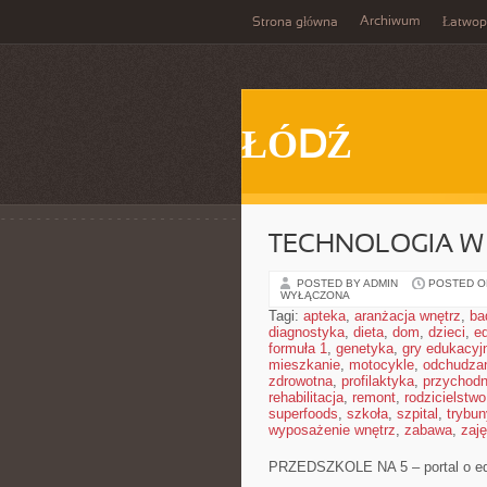
Archiwum
Strona główna
Łatwop
ŁÓDŹ
TECHNOLOGIA W
POSTED BY ADMIN
POSTED ON
WYŁĄCZONA
Tagi:
apteka
,
aranżacja wnętrz
,
ba
diagnostyka
,
dieta
,
dom
,
dzieci
,
e
formuła 1
,
genetyka
,
gry edukacyj
mieszkanie
,
motocykle
,
odchudza
zdrowotna
,
profilaktyka
,
przychodn
rehabilitacja
,
remont
,
rodzicielstwo
superfoods
,
szkoła
,
szpital
,
trybun
wyposażenie wnętrz
,
zabawa
,
zaj
PRZEDSZKOLE NA 5 – portal o ed