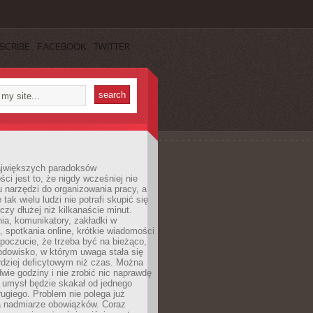
SCRIBE
FACEBOOK
TWITTER
jwiększych paradoksów
ci jest to, że nigdy wcześniej nie
u narzędzi do organizowania pracy, a
tak wielu ludzi nie potrafi skupić się
eczy dłużej niż kilkanaście minut.
ia, komunikatory, zakładki w
, spotkania online, krótkie wiadomości
 poczucie, że trzeba być na bieżąco,
odowisko, w którym uwaga stała się
dziej deficytowym niż czas. Można
wie godziny i nie zrobić nic naprawdę
 umysł będzie skakał od jednego
ugiego. Problem nie polega już
a nadmiarze obowiązków. Coraz