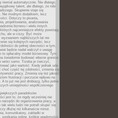
ę niemal automatycznie. Nie dlatego,
wyjątkowy talent, ale dlatego, że robi
adszego. Skupienie staje się
. Nie modnym dodatkiem, lecz
ości. Dotyczy to pisania,
a, projektowania, analizowania
adzenia biznesu i wielu innych
których najcenniejsze efekty powstają
chu, ale w ciszy. Być może
 wyzwaniem najbliższych lat nie
enie się kolejnych narzędzi, lecz
dolności do pełnej obecności w tym,
wiat będzie nadal walczył o uwagę
o to opłacalny model biznesowy. Tym
eba świadomie budować własne granice.
e wróci samo. Trzeba je ćwiczyć,
aktować jako wartość. Kiedy jednak uda
 choć część tej zdolności, zmienia się
ektywność pracy. Zmienia się też jakość
ziom frustracji i poczucie wpływu na
 A to już nie jest drobiazg, tylko jedna
jszych umiejętności współczesnego
jwiększych paradoksów
ci jest to, że nigdy wcześniej nie
u narzędzi do organizowania pracy, a
tak wielu ludzi nie potrafi skupić się
eczy dłużej niż kilkanaście minut.
ia, komunikatory, zakładki w
, spotkania online, krótkie wiadomości