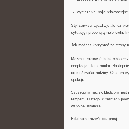
wyciszenie: bajki relaksacyjne
Styl serwisu: życzliwy, ale też p
sytuację i proponują małe kroki, 
Jak możesz korzystać ze strony n
Możesz traktować ją jak bibliotec
adaptacja, dieta, nauka. Następnie
do możliwości rodziny. Czasem wy
spokoju.
Szczególny nacisk kładziony jest 
tempem. Dlatego w treściach powr
wspólne ustalenia.
Edukacja i rozwój bez presji