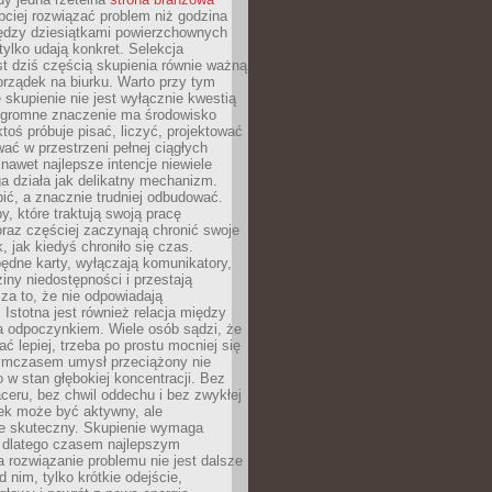
ciej rozwiązać problem niż godzina
ędzy dziesiątkami powierzchownych
 tylko udają konkret. Selekcja
est dziś częścią skupienia równie ważną
porządek na biurku. Warto przy tym
 skupienie nie jest wyłącznie kwestią
 Ogromne znaczenie ma środowisko
ktoś próbuje pisać, liczyć, projektować
wać w przestrzeni pełnej ciągłych
 nawet najlepsze intencje niewiele
a działa jak delikatny mechanizm.
bić, a znacznie trudniej odbudować.
y, które traktują swoją pracę
raz częściej zaczynają chronić swoje
, jak kiedyś chroniło się czas.
ędne karty, wyłączają komunikatory,
ziny niedostępności i przestają
za to, że nie odpowiadają
 Istotna jest również relacja między
a odpoczynkiem. Wiele osób sądzi, że
ć lepiej, trzeba po prostu mocniej się
mczasem umysł przeciążony nie
o w stan głębokiej koncentracji. Bez
ceru, bez chwil oddechu i bez zwykłej
ek może być aktywny, ale
ie skuteczny. Skupienie wymaga
 dlatego czasem najlepszym
rozwiązanie problemu nie jest dalsze
d nim, tylko krótkie odejście,