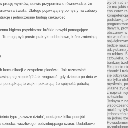
wyróżniać si
w presję wyników, serwis przypomina o równowadze: że
że ma jakiś 
znawania świata. Dlatego pojawiają się pomysły na zabawy
coś coraz rz
kompetencją
ntrację i jednocześnie budują ciekawość.
podstawą jak
programowani
danych, prow
enna higiena psychiczna: krótkie nawyki pomagające
obszarów, w 
. To mogą być proste praktyki oddechowe, które zmieniają
nie w pośpie
największym
będzie naucz
odzyskanie z
co robimy. Ś
a
człowieka, b
bardziej trz
Skupienie ni
h komunikacji z zespołem placówki. Jak rozmawiać
chronić i tr
się odzyskać
awiają się niepokój? Jak reagować, gdy dziecko po dniu w
nie tylko ef
 porządkują te wątki i pokazują, że spójność potrafią
myślenia, po
własne życie.
z najważnie
człowieka.
Jednym z na
współczesnoś
mieliśmy tyl
jednocześnie 
etnic typu „zawsze działa”, dostajesz kilka podejść.
na jednej rz
Powiadomien
 dziecka: wrażliwego, potrzebującego czasu. Dodatkowo
przeglądarce