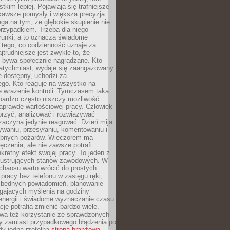
tkim lepiej. Pojawiają się trafniejsze
kawsze pomysły i większa precyzja.
ga na tym, że głębokie skupienie nie
przypadkiem. Trzeba dla niego
runki, a to oznacza świadome
 tego, co codzienność uznaje za
jtrudniejsze jest zwykle to, że
e bywa społecznie nagradzane. Kto
atychmiast, wydaje się zaangażowany.
le dostępny, uchodzi za
ego. Kto reaguje na wszystko na
e wrażenie kontroli. Tymczasem taka
bardzo często niszczy możliwość
aprawdę wartościowej pracy. Człowiek
orzyć, analizować i rozwiązywać
zaczyna jedynie reagować. Dzień mija
waniu, przesyłaniu, komentowaniu i
obnych pożarów. Wieczorem ma
czenia, ale nie zawsze potrafi
retny efekt swojej pracy. To jeden z
 frustrujących stanów zawodowych. W
chaosu warto wrócić do prostych
 pracy bez telefonu w zasięgu ręki,
zbędnych powiadomień, planowanie
ających myślenia na godziny
energii i świadome wyznaczanie czasu
ję potrafią zmienić bardzo wiele.
a też korzystanie ze sprawdzonych
zy zamiast przypadkowego błądzenia po
edy jedna rzetelna
strona branżowa