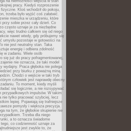
ega na niemożności wejścia w stan
pokojnej pracy. Kiedyś rozproszenie
j fizyczne. Ktoś wchodził do pokoju,
fon, trzeba było wyjść coś załatwić.
zenie mieszka w urządzeniu, które
i przy sobie przez cały dzień. Co
zo często uznaje je za niezbędne
acy, więc trudno całkiem się od niego
ekcie nawet wtedy, gdy próbujemy się
ść umysłu pozostaje w gotowości na
To nie jest neutralny stan. Taka
ztuje energię i odbiera zdolność
ię w zadaniu. Wiele osób
o się już do pracy pofragmentowanej,
zajenie nie oznacza, że taki model
zy wydajny. Praca głęboka nie polega
iedzieć przy biurku z poważną miną
godzin. Chodzi o wejście w taki tryb
 którym człowiek jest naprawdę obecny
 zadaniu. To moment, kiedy myśli
ładać się logicznie, a nie rozsypywać
 przypadkowych impulsów. W takim
 nie tylko pracować szybciej, lecz
tkim lepiej. Pojawiają się trafniejsze
kawsze pomysły i większa precyzja.
ga na tym, że głębokie skupienie nie
przypadkiem. Trzeba dla niego
runki, a to oznacza świadome
 tego, co codzienność uznaje za
jtrudniejsze jest zwykle to, że