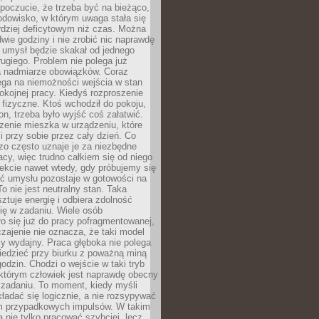
 poczucie, że trzeba być na bieżąco,
odowisko, w którym uwaga stała się
dziej deficytowym niż czas. Można
wie godziny i nie zrobić nic naprawdę
 umysł będzie skakał od jednego
ugiego. Problem nie polega już
a nadmiarze obowiązków. Coraz
ega na niemożności wejścia w stan
pokojnej pracy. Kiedyś rozproszenie
j fizyczne. Ktoś wchodził do pokoju,
fon, trzeba było wyjść coś załatwić.
zenie mieszka w urządzeniu, które
i przy sobie przez cały dzień. Co
zo często uznaje je za niezbędne
acy, więc trudno całkiem się od niego
ekcie nawet wtedy, gdy próbujemy się
ść umysłu pozostaje w gotowości na
To nie jest neutralny stan. Taka
ztuje energię i odbiera zdolność
ię w zadaniu. Wiele osób
o się już do pracy pofragmentowanej,
zajenie nie oznacza, że taki model
zy wydajny. Praca głęboka nie polega
iedzieć przy biurku z poważną miną
godzin. Chodzi o wejście w taki tryb
 którym człowiek jest naprawdę obecny
 zadaniu. To moment, kiedy myśli
ładać się logicznie, a nie rozsypywać
 przypadkowych impulsów. W takim
 nie tylko pracować szybciej, lecz