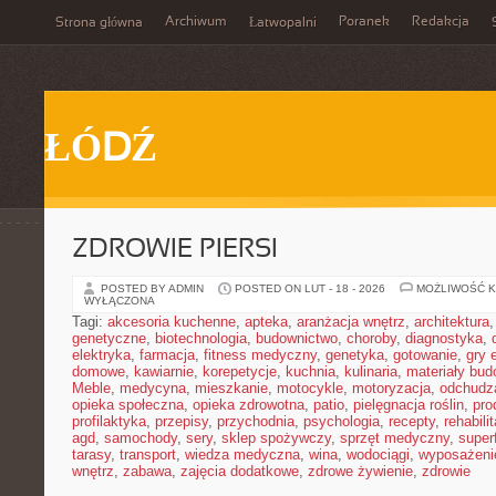
Archiwum
Poranek
Redakcja
Strona główna
Łatwopalni
ŁÓDŹ
ZDROWIE PIERSI
POSTED BY ADMIN
POSTED ON LUT - 18 - 2026
MOŻLIWOŚĆ 
WYŁĄCZONA
Tagi:
akcesoria kuchenne
,
apteka
,
aranżacja wnętrz
,
architektura
genetyczne
,
biotechnologia
,
budownictwo
,
choroby
,
diagnostyka
,
elektryka
,
farmacja
,
fitness medyczny
,
genetyka
,
gotowanie
,
gry 
domowe
,
kawiarnie
,
korepetycje
,
kuchnia
,
kulinaria
,
materiały bud
Meble
,
medycyna
,
mieszkanie
,
motocykle
,
motoryzacja
,
odchudz
opieka społeczna
,
opieka zdrowotna
,
patio
,
pielęgnacja roślin
,
pro
profilaktyka
,
przepisy
,
przychodnia
,
psychologia
,
recepty
,
rehabili
agd
,
samochody
,
sery
,
sklep spożywczy
,
sprzęt medyczny
,
super
tarasy
,
transport
,
wiedza medyczna
,
wina
,
wodociągi
,
wyposażeni
wnętrz
,
zabawa
,
zajęcia dodatkowe
,
zdrowe żywienie
,
zdrowie