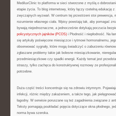
MediluxClinic to platforma w sieci stworzone z myślą o dobrosta
etapie życia. To blog internetowy, który łączy rzetelną edukację 
zwyczajnych wyzwań. W centrum tej przestrzeni stoi prewencja, 
rozumienie własnego ciała. Wpisy powstają tak, aby pomagać zro
bywają niejednoznaczne, a jednocześnie dotykają poczucia bezp
policystycznych jajników (PCOS)
i Płodność i niepłodność. Na ła
się artykuły poświęcone miesiączce i rytmowi hormonalnemu, jeg
obserwować sygnały, które mogą świadczyć o zaburzeniu równow
zgłaszane problemy takie jak bolesne miesiączkowanie, nieregula
przedmiesiączkowe czy spadki energii. Każdy temat jest przedsta
straszy, tylko zachęca do konstruktywnej rozmowy ze profesjonali
potrzebne.
Duża część treści koncentruje się na zdrowiu intymnym. Pojawiaj
infekcji, różnic między zakażeniem, a także tego, jak pielęgno
łagodny. W serwisie poruszane są też zagadnienia związane z an
Teksty pomagają poukładać pojęcia dotyczące okna płodnego, jed
norma bywa szeroka.