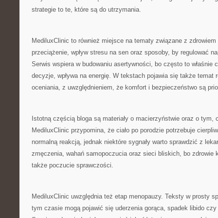
strategie to te, które są do utrzymania.
MediluxClinic to również miejsce na tematy związane z zdrowi
przeciążenie, wpływ stresu na sen oraz sposoby, by regulować na
Serwis wspiera w budowaniu asertywności, bo często to właśnie c
decyzje, wpływa na energię. W tekstach pojawia się także temat r
oceniania, z uwzględnieniem, że komfort i bezpieczeństwo są pri
Istotną częścią bloga są materiały o macierzyństwie oraz o tym, c
MediluxClinic przypomina, że ciało po porodzie potrzebuje cierpli
normalną reakcją, jednak niektóre sygnały warto sprawdzić z lek
zmęczenia, wahań samopoczucia oraz sieci bliskich, bo zdrowie k
także poczucie sprawczości.
MediluxClinic uwzględnia też etap menopauzy. Teksty w prosty s
tym czasie mogą pojawić się uderzenia gorąca, spadek libido czy 