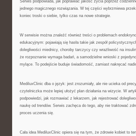
Serwis podpowiada, jak poprawiać jakość życia poprzez codzienn
jednego magicznego rozwiązania. W tej części wybrzmiewa przeka
koniec troski o siebie, tylko czas na nowe strategie.
W serwisie można znaleźć również treści o problemach endokryno
edukacyjnym: pojawiają się hasła takie jak zespół policystycznych
dolegliwości miednicy, choroby tarczycy czy wrażliwość na insuli
że rozpoznanie wymaga badań, a samodzielne wnioski z pojedyn
mylące. To podejście buduje świadomość, zamiast nakręcać nadin
MediluxClinic dba o język: jest zrozumiały, ale nie ucieka od prec
czytelniczka może lepiej ułożyć plan działania na wizycie. W arty
podpowiedzi, jak rozmawiać z lekarzem, jak rejestrować dolegliw
naukę od trendów. Serwis zachęca do tego, aby nie traktować zdro
proces uczenia się.
Cała idea MediluxClinic opiera się na tym, że zdrowie kobiet to te