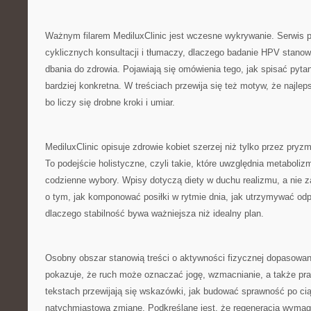
Ważnym filarem MediluxClinic jest wczesne wykrywanie. Serwis 
cyklicznych konsultacji i tłumaczy, dlaczego badanie HPV stano
dbania do zdrowia. Pojawiają się omówienia tego, jak spisać pytan
bardziej konkretna. W treściach przewija się też motyw, że najlep
bo liczy się drobne kroki i umiar.
MediluxClinic opisuje zdrowie kobiet szerzej niż tylko przez pry
To podejście holistyczne, czyli takie, które uwzględnia metaboliz
codzienne wybory. Wpisy dotyczą diety w duchu realizmu, a nie za
o tym, jak komponować posiłki w rytmie dnia, jak utrzymywać od
dlaczego stabilność bywa ważniejsza niż idealny plan.
Osobny obszar stanowią treści o aktywności fizycznej dopasowan
pokazuje, że ruch może oznaczać jogę, wzmacnianie, a także pr
tekstach przewijają się wskazówki, jak budować sprawność po cią
natychmiastową zmianę. Podkreślane jest, że regeneracja wymag