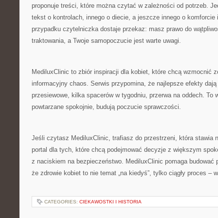
proponuje treści, które można czytać w zależności od potrzeb. J
tekst o kontrolach, innego o diecie, a jeszcze innego o komforc
przypadku czytelniczka dostaje przekaz: masz prawo do wątpliw
traktowania, a Twoje samopoczucie jest warte uwagi.
MediluxClinic to zbiór inspiracji dla kobiet, które chcą wzmocnić
informacyjny chaos. Serwis przypomina, że najlepsze efekty dają
przesiewowe, kilka spacerów w tygodniu, przerwa na oddech. To wł
powtarzane spokojnie, budują poczucie sprawczości.
Jeśli czytasz MediluxClinic, trafiasz do przestrzeni, która stawia 
portal dla tych, które chcą podejmować decyzje z większym spoko
z naciskiem na bezpieczeństwo. MediluxClinic pomaga budować p
że zdrowie kobiet to nie temat „na kiedyś”, tylko ciągły proces – w
CATEGORIES:
CIEKAWOSTKI I HISTORIA