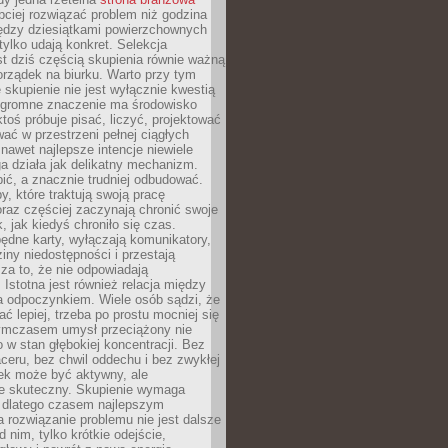
ciej rozwiązać problem niż godzina
ędzy dziesiątkami powierzchownych
 tylko udają konkret. Selekcja
est dziś częścią skupienia równie ważną
porządek na biurku. Warto przy tym
 skupienie nie jest wyłącznie kwestią
 Ogromne znaczenie ma środowisko
ktoś próbuje pisać, liczyć, projektować
wać w przestrzeni pełnej ciągłych
 nawet najlepsze intencje niewiele
a działa jak delikatny mechanizm.
bić, a znacznie trudniej odbudować.
y, które traktują swoją pracę
raz częściej zaczynają chronić swoje
, jak kiedyś chroniło się czas.
ędne karty, wyłączają komunikatory,
ziny niedostępności i przestają
za to, że nie odpowiadają
 Istotna jest również relacja między
a odpoczynkiem. Wiele osób sądzi, że
ć lepiej, trzeba po prostu mocniej się
mczasem umysł przeciążony nie
o w stan głębokiej koncentracji. Bez
ceru, bez chwil oddechu i bez zwykłej
ek może być aktywny, ale
ie skuteczny. Skupienie wymaga
 dlatego czasem najlepszym
rozwiązanie problemu nie jest dalsze
d nim, tylko krótkie odejście,