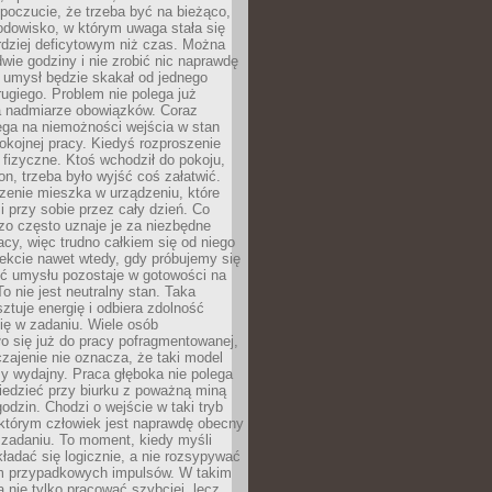
 poczucie, że trzeba być na bieżąco,
odowisko, w którym uwaga stała się
dziej deficytowym niż czas. Można
wie godziny i nie zrobić nic naprawdę
 umysł będzie skakał od jednego
ugiego. Problem nie polega już
a nadmiarze obowiązków. Coraz
ega na niemożności wejścia w stan
pokojnej pracy. Kiedyś rozproszenie
j fizyczne. Ktoś wchodził do pokoju,
fon, trzeba było wyjść coś załatwić.
zenie mieszka w urządzeniu, które
i przy sobie przez cały dzień. Co
zo często uznaje je za niezbędne
acy, więc trudno całkiem się od niego
ekcie nawet wtedy, gdy próbujemy się
ść umysłu pozostaje w gotowości na
To nie jest neutralny stan. Taka
ztuje energię i odbiera zdolność
ię w zadaniu. Wiele osób
o się już do pracy pofragmentowanej,
zajenie nie oznacza, że taki model
zy wydajny. Praca głęboka nie polega
iedzieć przy biurku z poważną miną
godzin. Chodzi o wejście w taki tryb
 którym człowiek jest naprawdę obecny
 zadaniu. To moment, kiedy myśli
ładać się logicznie, a nie rozsypywać
 przypadkowych impulsów. W takim
 nie tylko pracować szybciej, lecz