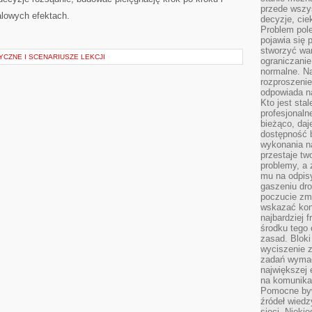
przede wszys
alowych efektach.
decyzje, cie
Problem pole
pojawia się 
stworzyć wa
CZNE I SCENARIUSZE LEKCJI
ograniczanie
normalne. Na
rozproszeni
odpowiada n
Kto jest sta
profesjonaln
bieżąco, daj
dostępność 
wykonania n
przestaje tw
problemy, a 
mu na odpisy
gaszeniu dr
poczucie zmę
wskazać konk
najbardziej
środku tego 
zasad. Bloki
wyciszenie 
zadań wymag
największej 
na komunikac
Pomocne byw
źródeł wied
sieci. Nieki