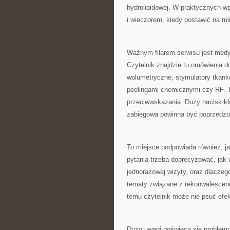
hydrolipidowej. W praktycznych wp
i wieczorem, kiedy postawić na m
Ważnym filarem serwisu jest med
Czytelnik znajdzie tu omówienia d
wolumetryczne, stymulatory tkank
peelingami chemicznymi czy RF. T
przeciwwskazania. Duży nacisk kła
zabiegowa powinna być poprzedzon
To miejsce podpowiada również, ja
pytania trzeba doprecyzować, jak 
jednorazowej wizyty, oraz dlaczego
tematy związane z rekonwalescenc
temu czytelnik może nie psuć efekt
Dużo uwagi poświęca się problemom