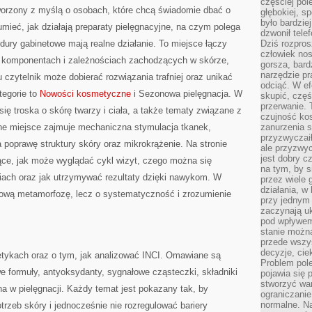
częściej pol
tworzony z myślą o osobach, które chcą świadomie dbać o
głębokiej, s
było bardzie
umieć, jak działają preparaty pielęgnacyjne, na czym polega
dzwonił tele
edury gabinetowe mają realne działanie. To miejsce łączy
Dziś rozpros
człowiek nos
o komponentach i zależnościach zachodzących w skórze,
gorsza, bard
narzędzie pr
 czytelnik może dobierać rozwiązania trafniej oraz unikać
odciąć. W ef
tegorie to
Nowości kosmetyczne
i Sezonowa pielęgnacja. W
skupić, czę
przerwanie. 
ię troska o skórę twarzy i ciała, a także tematy związane z
czujność kos
ne miejsce zajmuje mechaniczna stymulacja tkanek,
zanurzenia s
przyzwyczaił
a poprawę struktury skóry oraz mikrokrążenie. Na stronie
ale przyzwyc
jest dobry c
ące, jak może wyglądać cykl wizyt, czego można się
na tym, by s
iach oraz jak utrzymywać rezultaty dzięki nawykom. W
przez wiele 
działania, w
tową metamorfozę, lecz o systematyczność i zrozumienie
przy jednym
zaczynają uk
pod wpływem
stanie można
przede wszys
decyzje, cie
tykach oraz o tym, jak analizować INCI. Omawiane są
Problem pole
we formuły, antyoksydanty, sygnałowe cząsteczki, składniki
pojawia się 
stworzyć wa
na w pielęgnacji. Każdy temat jest pokazany tak, by
ograniczanie
normalne. Na
trzeb skóry i jednocześnie nie rozregulować bariery