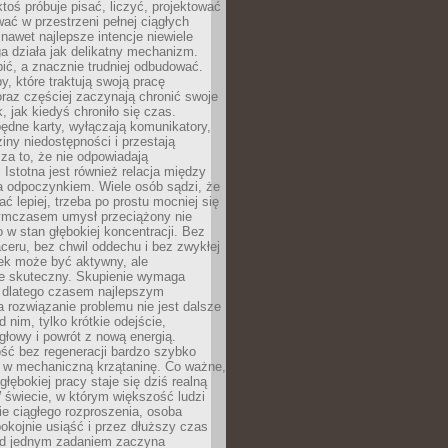
ktoś próbuje pisać, liczyć, projektować
wać w przestrzeni pełnej ciągłych
 nawet najlepsze intencje niewiele
a działa jak delikatny mechanizm.
bić, a znacznie trudniej odbudować.
y, które traktują swoją pracę
raz częściej zaczynają chronić swoje
, jak kiedyś chroniło się czas.
ędne karty, wyłączają komunikatory,
ziny niedostępności i przestają
za to, że nie odpowiadają
 Istotna jest również relacja między
a odpoczynkiem. Wiele osób sądzi, że
ć lepiej, trzeba po prostu mocniej się
mczasem umysł przeciążony nie
o w stan głębokiej koncentracji. Bez
ceru, bez chwil oddechu i bez zwykłej
ek może być aktywny, ale
ie skuteczny. Skupienie wymaga
 dlatego czasem najlepszym
rozwiązanie problemu nie jest dalsze
d nim, tylko krótkie odejście,
głowy i powrót z nową energią.
ść bez regeneracji bardzo szybko
ę w mechaniczną krzątaninę. Co ważne,
głębokiej pracy staje się dziś realną
 świecie, w którym większość ludzi
bie ciągłego rozproszenia, osoba
pokojnie usiąść i przez dłuższy czas
d jednym zadaniem zaczyna