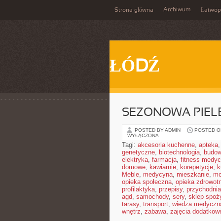
Archiwum
Strona główna
Łatwop
ŁÓDŹ
SEZONOWA PIEL
POSTED BY ADMIN
POSTED ON
WYŁĄCZONA
Tagi:
akcesoria kuchenne
,
apteka
genetyczne
,
biotechnologia
,
budow
elektryka
,
farmacja
,
fitness medy
domowe
,
kawiarnie
,
korepetycje
,
k
Meble
,
medycyna
,
mieszkanie
,
mo
opieka społeczna
,
opieka zdrowot
profilaktyka
,
przepisy
,
przychodnia
agd
,
samochody
,
sery
,
sklep spoż
tarasy
,
transport
,
wiedza medyczn
wnętrz
,
zabawa
,
zajęcia dodatkow