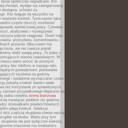
e bywa społecznie nagradzane. Kto
atychmiast, wydaje się zaangażowany.
le dostępny, uchodzi za
ego. Kto reaguje na wszystko na
e wrażenie kontroli. Tymczasem taka
bardzo często niszczy możliwość
aprawdę wartościowej pracy. Człowiek
orzyć, analizować i rozwiązywać
zaczyna jedynie reagować. Dzień mija
waniu, przesyłaniu, komentowaniu i
obnych pożarów. Wieczorem ma
czenia, ale nie zawsze potrafi
retny efekt swojej pracy. To jeden z
 frustrujących stanów zawodowych. W
chaosu warto wrócić do prostych
 pracy bez telefonu w zasięgu ręki,
zbędnych powiadomień, planowanie
ających myślenia na godziny
energii i świadome wyznaczanie czasu
ję potrafią zmienić bardzo wiele.
a też korzystanie ze sprawdzonych
zy zamiast przypadkowego błądzenia po
edy jedna rzetelna
strona branżowa
ciej rozwiązać problem niż godzina
ędzy dziesiątkami powierzchownych
 tylko udają konkret. Selekcja
est dziś częścią skupienia równie ważną
porządek na biurku. Warto przy tym
 skupienie nie jest wyłącznie kwestią
 Ogromne znaczenie ma środowisko