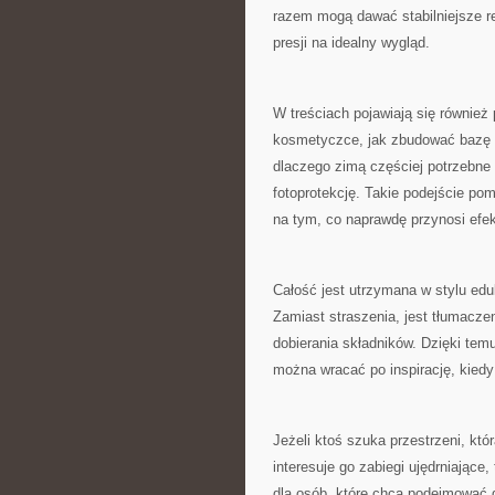
razem mogą dawać stabilniejsze rez
presji na idealny wygląd.
W treściach pojawiają się również 
kosmetyczce, jak zbudować bazę pi
dlaczego zimą częściej potrzebne 
fotoprotekcję. Takie podejście po
na tym, co naprawdę przynosi efek
Całość jest utrzymana w stylu ed
Zamiast straszenia, jest tłumacze
dobierania składników. Dzięki tem
można wracać po inspirację, kiedy
Jeżeli ktoś szuka przestrzeni, któ
interesuje go zabiegi ujędrniając
dla osób, które chcą podejmować d