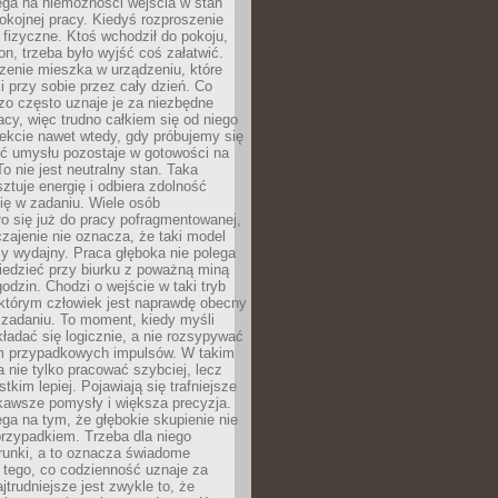
ega na niemożności wejścia w stan
pokojnej pracy. Kiedyś rozproszenie
j fizyczne. Ktoś wchodził do pokoju,
fon, trzeba było wyjść coś załatwić.
zenie mieszka w urządzeniu, które
i przy sobie przez cały dzień. Co
zo często uznaje je za niezbędne
acy, więc trudno całkiem się od niego
ekcie nawet wtedy, gdy próbujemy się
ść umysłu pozostaje w gotowości na
To nie jest neutralny stan. Taka
ztuje energię i odbiera zdolność
ię w zadaniu. Wiele osób
o się już do pracy pofragmentowanej,
zajenie nie oznacza, że taki model
zy wydajny. Praca głęboka nie polega
iedzieć przy biurku z poważną miną
godzin. Chodzi o wejście w taki tryb
 którym człowiek jest naprawdę obecny
 zadaniu. To moment, kiedy myśli
ładać się logicznie, a nie rozsypywać
 przypadkowych impulsów. W takim
 nie tylko pracować szybciej, lecz
tkim lepiej. Pojawiają się trafniejsze
kawsze pomysły i większa precyzja.
ga na tym, że głębokie skupienie nie
przypadkiem. Trzeba dla niego
runki, a to oznacza świadome
 tego, co codzienność uznaje za
jtrudniejsze jest zwykle to, że