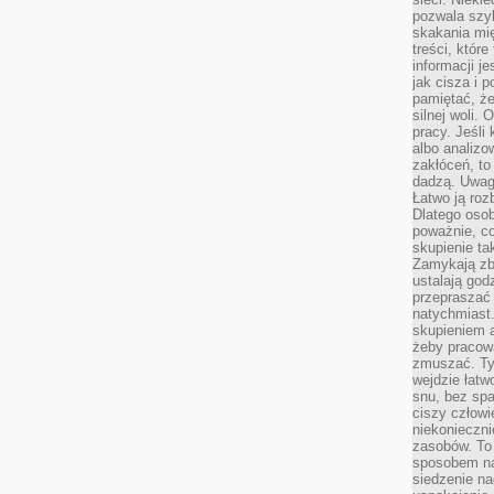
pozwala szyb
skakania mi
treści, które
informacji j
jak cisza i 
pamiętać, że
silnej woli.
pracy. Jeśli 
albo analizo
zakłóceń, to
dadzą. Uwag
Łatwo ją roz
Dlatego osob
poważnie, co
skupienie tak
Zamykają zb
ustalają god
przepraszać 
natychmiast.
skupieniem 
żeby pracowa
zmuszać. Ty
wejdzie łatw
snu, bez spa
ciszy człowi
niekonieczn
zasobów. To
sposobem na 
siedzenie na