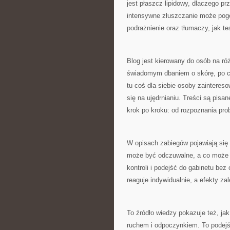
jest płaszcz lipidowy, dlaczego p
intensywne złuszczanie może pogo
podrażnienie oraz tłumaczy, jak 
Blog jest kierowany do osób na ró
świadomym dbaniem o skórę, po c
tu coś dla siebie osoby zainteresow
się na ujędrnianiu. Treści są pisa
krok po kroku: od rozpoznania pr
W opisach zabiegów pojawiają się
może być odczuwalne, a co może
kontroli i podejść do gabinetu be
reaguje indywidualnie, a efekty za
To źródło wiedzy pokazuje też, ja
ruchem i odpoczynkiem. To podejści