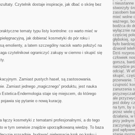
i nieustanne
ultaty. Czytelnik dostaje inspiracje, jak dbać o skórę bez
stworzyły śr
zasobem bar
mieć wolne d
ważnego, bo
bodźca do dr
wyłącznie n
praktyczne tematy typu listy kontrolne: co warto mieć w
częściej pol
elęgnacyjną, jak dobierać kosmetyki do pór roku i
głębokiej, s
było bardzie
są emolienty, a latem szczególny nacisk warto położyć na
dzwonił tele
maga czytelnikowi ograniczyć zakupy w ciemno i skupić się
Dziś rozpros
człowiek nos
ty.
gorsza, bard
narzędzie pr
odciąć. W ef
skupić, czę
ukacyjnym. Zamiast pustych haseł, są zastosowania.
przerwanie. 
czujność kos
nie. Zamiast jednego „magicznego” produktu, jest nauka
zanurzenia s
u Estetica-Endermologia staje się miejscem, do którego
przyzwyczaił
ale przyzwyc
 pojawia się pytanie o nową kurację.
jest dobry c
na tym, by s
przez wiele 
działania, w
ra łączy kosmetyki z tematami profesjonalnymi, a do tego
przy jednym
zaczynają uk
e, to w tym serwisie znajdzie uporządkowaną wiedzę. To baza
pod wpływem
stanie można
ecyzje rozsądnie, budować pielęgnację krok po kroku i