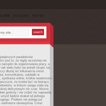
SCRIBE
FACEBOOK
TWITTER
jwiększych paradoksów
ci jest to, że nigdy wcześniej nie
u narzędzi do organizowania pracy, a
tak wielu ludzi nie potrafi skupić się
eczy dłużej niż kilkanaście minut.
ia, komunikatory, zakładki w
, spotkania online, krótkie wiadomości
 poczucie, że trzeba być na bieżąco,
odowisko, w którym uwaga stała się
dziej deficytowym niż czas. Można
wie godziny i nie zrobić nic naprawdę
 umysł będzie skakał od jednego
ugiego. Problem nie polega już
a nadmiarze obowiązków. Coraz