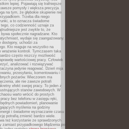
tkim lepiej. Pojawiają się trafniejsze
kawsze pomysły i większa precyzja.
ga na tym, że głębokie skupienie nie
przypadkiem. Trzeba dla niego
runki, a to oznacza świadome
 tego, co codzienność uznaje za
jtrudniejsze jest zwykle to, że
e bywa społecznie nagradzane. Kto
atychmiast, wydaje się zaangażowany.
le dostępny, uchodzi za
ego. Kto reaguje na wszystko na
e wrażenie kontroli. Tymczasem taka
bardzo często niszczy możliwość
aprawdę wartościowej pracy. Człowiek
orzyć, analizować i rozwiązywać
zaczyna jedynie reagować. Dzień mija
waniu, przesyłaniu, komentowaniu i
obnych pożarów. Wieczorem ma
czenia, ale nie zawsze potrafi
retny efekt swojej pracy. To jeden z
 frustrujących stanów zawodowych. W
chaosu warto wrócić do prostych
 pracy bez telefonu w zasięgu ręki,
zbędnych powiadomień, planowanie
ających myślenia na godziny
energii i świadome wyznaczanie czasu
ję potrafią zmienić bardzo wiele.
a też korzystanie ze sprawdzonych
zy zamiast przypadkowego błądzenia po
edy jedna rzetelna
strona branżowa