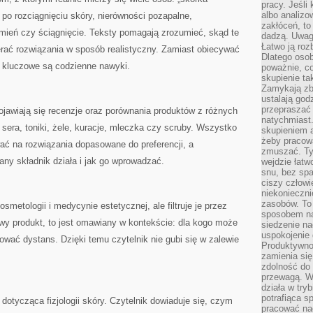
pracy. Jeśli 
albo analizo
po rozciągnięciu skóry, nierówności pozapalne,
zakłóceń, to
umień czy ściągnięcie. Teksty pomagają zrozumieć, skąd te
dadzą. Uwag
Łatwo ją roz
erać rozwiązania w sposób realistyczny. Zamiast obiecywać
Dlatego osob
e kluczowe są codzienne nawyki.
poważnie, co
skupienie tak
Zamykają zb
ustalają god
przepraszać 
jawiają się recenzje oraz porównania produktów z różnych
natychmiast.
sera, toniki, żele, kuracje, mleczka czy scruby. Wszystko
skupieniem 
żeby pracowa
ać na rozwiązania dopasowane do preferencji, a
zmuszać. Ty
any składnik działa i jak go wprowadzać.
wejdzie łatw
snu, bez spa
ciszy człowi
niekonieczn
zasobów. To
metologii i medycynie estetycznej, ale filtruje je przez
sposobem na 
owy produkt, to jest omawiany w kontekście: dla kogo może
siedzenie na
uspokojenie 
wać dystans. Dzięki temu czytelnik nie gubi się w zalewie
Produktywno
zamienia si
zdolność do 
przewagą. W
działa w try
potrafiąca s
tycząca fizjologii skóry. Czytelnik dowiaduje się, czym
pracować na