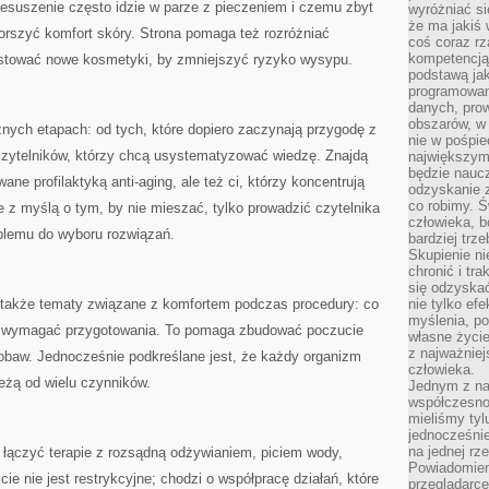
rzesuszenie często idzie w parze z pieczeniem i czemu zbyt
wyróżniać si
że ma jakiś 
rszyć komfort skóry. Strona pomaga też rozróżniać
coś coraz rz
kompetencją
testować nowe kosmetyki, by zmniejszyć ryzyko wysypu.
podstawą jak
programowani
danych, prow
obszarów, w 
żnych etapach: od tych, które dopiero zaczynają przygodę z
nie w pośpie
zytelników, którzy chcą usystematyzować wiedzę. Znajdą
największym
będzie naucz
ane profilaktyką anti-aging, ale też ci, którzy koncentrują
odzyskanie z
co robimy. Ś
ne z myślą o tym, by nie mieszać, tylko prowadzić czytelnika
człowieka, b
oblemu do wyboru rozwiązań.
bardziej trz
Skupienie ni
chronić i tr
się odzyskać
 także tematy związane z komfortem podczas procedury: co
nie tylko ef
myślenia, po
 wymagać przygotowania. To pomaga zbudować poczucie
własne życie.
z najważnie
z obaw. Jednocześnie podkreślane jest, że każdy organizm
człowieka.
leżą od wielu czynników.
Jednym z na
współczesnoś
mieliśmy tyl
jednocześnie 
na jednej rz
k łączyć terapie z rozsądną odżywianiem, piciem wody,
Powiadomien
e nie jest restrykcyjne; chodzi o współpracę działań, które
przeglądarce