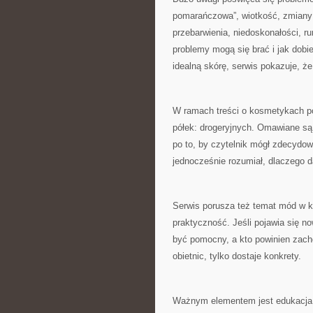
pomarańczowa”, wiotkość, zmiany 
przebarwienia, niedoskonałości, r
problemy mogą się brać i jak dobi
idealną skórę, serwis pokazuje, ż
W ramach treści o kosmetykach po
półek: drogeryjnych. Omawiane są 
po to, by czytelnik mógł zdecydow
jednocześnie rozumiał, dlaczego d
Serwis porusza też temat mód w kos
praktyczność. Jeśli pojawia się n
być pomocny, a kto powinien zacho
obietnic, tylko dostaje konkrety.
Ważnym elementem jest edukacja do