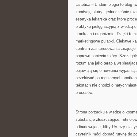
Estetica – Endermologia to blog 
kondycję skóry i jednocześnie roz
estetyka lekarska oraz które proc
praktykę pielęgnacyjną z wiedzą 
tkankach i organizmie. Dzięki temu
marketingowe pułapki. Ciekawe ka
centrum zainteresowania znajduje s
poprawą napięcia skóry. Szczegól
rozumiana jako terapia wspierając
pojawiają się omówienia wyjaśniaj
oczekiwać po regularnych spotkan
tekstach nie chodzi o natychmias
procesów.
Strona porządkuje wiedzę o kosme
substancje złuszczające, retinolo
odbudowujące, filtry UV czy niacy
czytelnik mógł dobrać rutynę do po