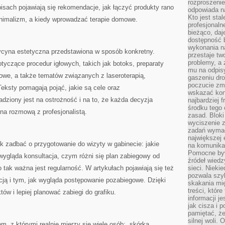
rozproszeni
isach pojawiają się rekomendacje, jak łączyć produkty rano
odpowiada n
Kto jest sta
inimalizm, a kiedy wprowadzać terapie domowe.
profesjonaln
bieżąco, daj
dostępność 
wykonania n
ycyna estetyczna przedstawiona w sposób konkretny.
przestaje tw
problemy, a 
otyczące procedur igłowych, takich jak botoks, preparaty
mu na odpisy
owe, a także tematów związanych z laseroterapią,
gaszeniu dr
poczucie zmę
eksty pomagają pojąć, jakie są cele oraz
wskazać konk
dziony jest na ostrożność i na to, że każda decyzja
najbardziej
środku tego 
a rozmową z profesjonalistą.
zasad. Bloki
wyciszenie 
zadań wymag
największej 
k zadbać o przygotowanie do wizyty w gabinecie: jakie
na komunikac
Pomocne byw
wygląda konsultacja, czym różni się plan zabiegowy od
źródeł wied
 tak ważna jest regularność. W artykułach pojawiają się też
sieci. Nieki
pozwala szyb
ją i tym, jak wygląda postępowanie pozabiegowe. Dzięki
skakania mi
treści, które
ów i lepiej planować zabiegi do grafiku.
informacji j
jak cisza i 
pamiętać, że
silnej woli.
, z którymi realnie mierzy się wiele osób: „skórka