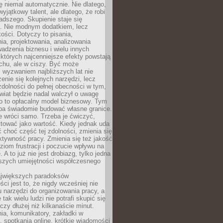
ę niemal automatycznie. Nie dlatego,
wyjątkowy talent, ale dlatego, że robi
adszego. Skupienie staje się
. Nie modnym dodatkiem, lecz
ości. Dotyczy to pisania,
a, projektowania, analizowania
adzenia biznesu i wielu innych
których najcenniejsze efekty powstają
chu, ale w ciszy. Być może
 wyzwaniem najbliższych lat nie
enie się kolejnych narzędzi, lecz
dolności do pełnej obecności w tym,
wiat będzie nadal walczył o uwagę
o to opłacalny model biznesowy. Tym
eba świadomie budować własne granice.
e wróci samo. Trzeba je ćwiczyć,
aktować jako wartość. Kiedy jednak uda
 choć część tej zdolności, zmienia się
ektywność pracy. Zmienia się też jakość
ziom frustracji i poczucie wpływu na
 A to już nie jest drobiazg, tylko jedna
jszych umiejętności współczesnego
jwiększych paradoksów
ci jest to, że nigdy wcześniej nie
u narzędzi do organizowania pracy, a
tak wielu ludzi nie potrafi skupić się
eczy dłużej niż kilkanaście minut.
ia, komunikatory, zakładki w
, spotkania online, krótkie wiadomości