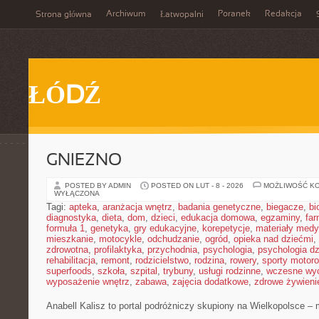
Archiwum
Poranek
Redakcja
Strona główna
Łatwopalni
ŁÓDŹ
GNIEZNO
POSTED BY ADMIN
POSTED ON LUT - 8 - 2026
MOŻLIWOŚĆ K
WYŁĄCZONA
Tagi:
apteka
,
aranżacja wnętrz
,
badania genetyczne
,
biegacze
,
bi
diagnostyka
,
dieta
,
dom
,
dzieci
,
edukacja domowa
,
egzaminy
,
far
formuła 1
,
genetyka
,
gry edukacyjne
,
korepetycje
,
materiały med
mieszkanie
,
motocykle
,
odchudzanie
,
ogród
,
opieka nad dziećmi
,
zdrowotna
,
profilaktyka
,
przychodnia
,
psychologia
,
psychologia dz
rehabilitacja
,
remont
,
rodzicielstwo
,
rodzina
,
rowery
,
sporty motor
superfoods
,
szkoła
,
szpital
,
trybuny
,
usługi rodzinne
,
wczesne wy
wyposażenie wnętrz
,
zabawa
,
zajęcia dodatkowe
,
zdrowe żywieni
Anabell Kalisz to portal podróżniczy skupiony na Wielkopolsce – m