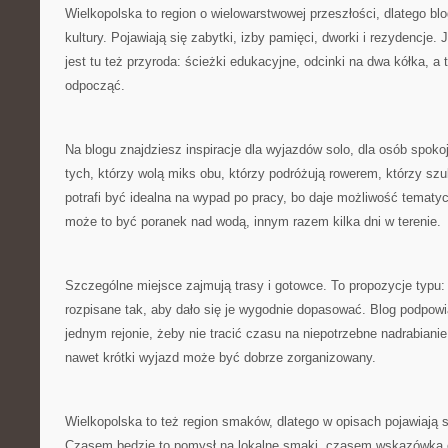
Wielkopolska to region o wielowarstwowej przeszłości, dlatego b
kultury. Pojawiają się zabytki, izby pamięci, dworki i rezydencje. 
jest tu też przyroda: ścieżki edukacyjne, odcinki na dwa kółka, a
odpocząć.
Na blogu znajdziesz inspiracje dla wyjazdów solo, dla osób spoko
tych, którzy wolą miks obu, którzy podróżują rowerem, którzy sz
potrafi być idealna na wypad po pracy, bo daje możliwość temat
może to być poranek nad wodą, innym razem kilka dni w terenie.
Szczególne miejsce zajmują trasy i gotowce. To propozycje typu:
rozpisane tak, aby dało się je wygodnie dopasować. Blog podpowi
jednym rejonie, żeby nie tracić czasu na niepotrzebne nadrabianie
nawet krótki wyjazd może być dobrze zorganizowany.
Wielkopolska to też region smaków, dlatego w opisach pojawiają s
Czasem będzie to pomysł na lokalne smaki, czasem wskazówka 