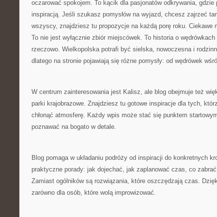
oczarować spokojem. To kącik dla pasjonatów odkrywania, gdzie p
inspiracją. Jeśli szukasz pomysłów na wyjazd, chcesz zajrzeć tam
wszyscy, znajdziesz tu propozycje na każdą porę roku. Ciekawe 
To nie jest wyłącznie zbiór miejscówek. To historia o wędrówkach
rzeczowo. Wielkopolska potrafi być sielska, nowoczesna i rodzin
dlatego na stronie pojawiają się różne pomysły: od wędrówek wśród
W centrum zainteresowania jest Kalisz, ale blog obejmuje też więk
parki krajobrazowe. Znajdziesz tu gotowe inspiracje dla tych, któ
chłonąć atmosferę. Każdy wpis może stać się punktem startowym
poznawać na bogato w detale.
Blog pomaga w układaniu podróży od inspiracji do konkretnych kro
praktyczne porady: jak dojechać, jak zaplanować czas, co zabrać
Zamiast ogólników są rozwiązania, które oszczędzają czas. Dzięk
zarówno dla osób, które wolą improwizować.