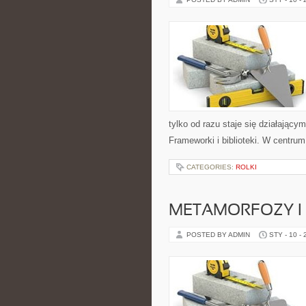
tylko od razu staje się działając
Frameworki i biblioteki. W centrum
CATEGORIES:
ROLKI
METAMORFOZY I
POSTED BY ADMIN
STY - 10 -