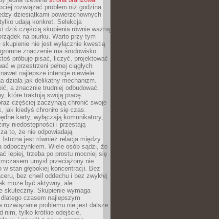
ciej rozwiązać problem niż godzina
ędzy dziesiątkami powierzchownych
 tylko udają konkret. Selekcja
est dziś częścią skupienia równie ważną
porządek na biurku. Warto przy tym
 skupienie nie jest wyłącznie kwestią
 Ogromne znaczenie ma środowisko
ktoś próbuje pisać, liczyć, projektować
wać w przestrzeni pełnej ciągłych
 nawet najlepsze intencje niewiele
a działa jak delikatny mechanizm.
bić, a znacznie trudniej odbudować.
y, które traktują swoją pracę
raz częściej zaczynają chronić swoje
, jak kiedyś chroniło się czas.
ędne karty, wyłączają komunikatory,
ziny niedostępności i przestają
za to, że nie odpowiadają
 Istotna jest również relacja między
a odpoczynkiem. Wiele osób sądzi, że
ć lepiej, trzeba po prostu mocniej się
mczasem umysł przeciążony nie
o w stan głębokiej koncentracji. Bez
ceru, bez chwil oddechu i bez zwykłej
ek może być aktywny, ale
ie skuteczny. Skupienie wymaga
 dlatego czasem najlepszym
rozwiązanie problemu nie jest dalsze
d nim, tylko krótkie odejście,