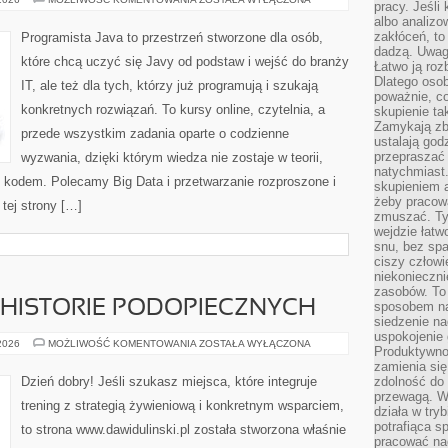
pracy. Jeśli 
I
albo analizo
NARZĘDZIA
WIERSZA
zakłóceń, to
Programista Java to przestrzeń stworzone dla osób,
POLECEŃ
dadzą. Uwag
które chcą uczyć się Javy od podstaw i wejść do branży
Łatwo ją roz
Dlatego osob
IT, ale też dla tych, którzy już programują i szukają
poważnie, co
konkretnych rozwiązań. To kursy online, czytelnia, a
skupienie tak
Zamykają zb
przede wszystkim zadania oparte o codzienne
ustalają god
przepraszać 
wyzwania, dzięki którym wiedza nie zostaje w teorii,
natychmiast.
ym kodem. Polecamy Big Data i przetwarzanie rozproszone i
skupieniem 
żeby pracowa
 tej strony […]
zmuszać. Ty
wejdzie łatw
snu, bez spa
ciszy człowi
niekonieczn
zasobów. To
 HISTORIE PODOPIECZNYCH
sposobem na 
siedzenie na
uspokojenie 
METAMORFOZY
 2026
MOŻLIWOŚĆ KOMENTOWANIA
ZOSTAŁA WYŁĄCZONA
Produktywno
I
HISTORIE
zamienia si
PODOPIECZNYCH
Dzień dobry! Jeśli szukasz miejsca, które integruje
zdolność do 
przewagą. W
trening z strategią żywieniową i konkretnym wsparciem,
działa w try
potrafiąca s
to strona www.dawidulinski.pl została stworzona właśnie
pracować na