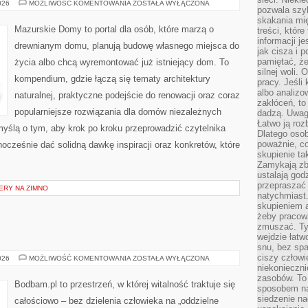
WSPÓŁPRACA
026
MOŻLIWOŚĆ KOMENTOWANIA
ZOSTAŁA WYŁĄCZONA
pozwala szyb
Z
ARCHITEKTAMI
skakania mi
I
Mazurskie Domy to portal dla osób, które marzą o
treści, które
WYKONAWCAMI
informacji j
drewnianym domu, planują budowę własnego miejsca do
jak cisza i 
pamiętać, że
życia albo chcą wyremontować już istniejący dom. To
silnej woli.
kompendium, gdzie łączą się tematy architektury
pracy. Jeśli 
albo analizo
naturalnej, praktyczne podejście do renowacji oraz coraz
zakłóceń, to
popularniejsze rozwiązania dla domów niezależnych
dadzą. Uwag
Łatwo ją roz
myślą o tym, aby krok po kroku przeprowadzić czytelnika
Dlatego osob
poważnie, co
nocześnie dać solidną dawkę inspiracji oraz konkretów, które
skupienie tak
Zamykają zb
ustalają god
przepraszać 
ERY NA ZIMNO
natychmiast.
skupieniem 
żeby pracowa
zmuszać. Ty
wejdzie łatw
snu, bez spa
ciszy człowi
KRĘGARSTWO
026
MOŻLIWOŚĆ KOMENTOWANIA
ZOSTAŁA WYŁĄCZONA
niekonieczn
zasobów. To
Bodbam.pl to przestrzeń, w której witalność traktuje się
sposobem na 
siedzenie na
całościowo – bez dzielenia człowieka na „oddzielne