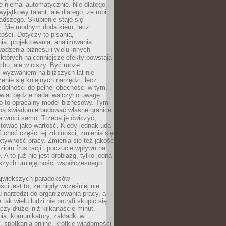
ę niemal automatycznie. Nie dlatego,
wyjątkowy talent, ale dlatego, że robi
adszego. Skupienie staje się
. Nie modnym dodatkiem, lecz
ości. Dotyczy to pisania,
a, projektowania, analizowania
adzenia biznesu i wielu innych
których najcenniejsze efekty powstają
chu, ale w ciszy. Być może
 wyzwaniem najbliższych lat nie
enie się kolejnych narzędzi, lecz
dolności do pełnej obecności w tym,
wiat będzie nadal walczył o uwagę
o to opłacalny model biznesowy. Tym
eba świadomie budować własne granice.
e wróci samo. Trzeba je ćwiczyć,
aktować jako wartość. Kiedy jednak uda
 choć część tej zdolności, zmienia się
ektywność pracy. Zmienia się też jakość
ziom frustracji i poczucie wpływu na
 A to już nie jest drobiazg, tylko jedna
jszych umiejętności współczesnego
jwiększych paradoksów
ci jest to, że nigdy wcześniej nie
u narzędzi do organizowania pracy, a
tak wielu ludzi nie potrafi skupić się
eczy dłużej niż kilkanaście minut.
ia, komunikatory, zakładki w
, spotkania online, krótkie wiadomości