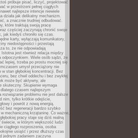
ktoś próbuje pisać, liczyć, projektować
wać w przestrzeni pełnej ciągłych
 nawet najlepsze intencje niewiele
a działa jak delikatny mechanizm.
bić, a znacznie trudniej odbudować.
y, które traktują swoją pracę
raz częściej zaczynają chronić swoje
, jak kiedyś chroniło się czas.
ędne karty, wyłączają komunikatory,
ziny niedostępności i przestają
za to, że nie odpowiadają
 Istotna jest również relacja między
a odpoczynkiem. Wiele osób sądzi, że
ć lepiej, trzeba po prostu mocniej się
mczasem umysł przeciążony nie
o w stan głębokiej koncentracji. Bez
ceru, bez chwil oddechu i bez zwykłej
ek może być aktywny, ale
ie skuteczny. Skupienie wymaga
 dlatego czasem najlepszym
rozwiązanie problemu nie jest dalsze
d nim, tylko krótkie odejście,
głowy i powrót z nową energią.
ść bez regeneracji bardzo szybko
ę w mechaniczną krzątaninę. Co ważne,
głębokiej pracy staje się dziś realną
 świecie, w którym większość ludzi
bie ciągłego rozproszenia, osoba
pokojnie usiąść i przez dłuższy czas
d jednym zadaniem zaczyna