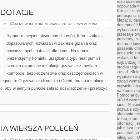
rozproszeni
odpowiada n
Kto jest sta
 DOTACJE
profesjonaln
bieżąco, daj
FINANSOWANIE
 2026
MOŻLIWOŚĆ KOMENTOWANIA
ZOSTAŁA WYŁĄCZONA
dostępność 
I
wykonania n
DOTACJE
przestaje tw
Rymar to miejsce stworzone dla osób, które szukają
problemy, a 
dopasowanych rozwiązań w zakresie grzania oraz
mu na odpisy
gaszeniu dr
nowoczesnych instalacji dla domu. Na stronie
poczucie zmę
wskazać konk
prezentujemy kominki, urządzenia typu heat pump i
najbardziej
szeroko rozumiane instalacje grzewcze z myślą o
środku tego 
zasad. Bloki
komforcie, bezpieczeństwie oraz oszczędnościach w
wyciszenie 
tegorie to Ogrzewanie i Kominki i Ogród, taras i instalacje
zadań wymag
największej 
to, aby w jednym punkcie zebrać doświadczenie i przełożyć
na komunikac
Pomocne byw
źródeł wied
sieci. Nieki
pozwala szyb
skakania mi
treści, które
informacji j
ZIA WIERSZA POLECEŃ
jak cisza i 
pamiętać, że
silnej woli.
LINUX
 2026
MOŻLIWOŚĆ KOMENTOWANIA
ZOSTAŁA WYŁĄCZONA