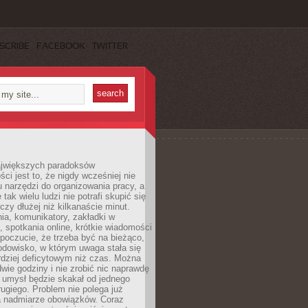
SCRIBE
FACEBOOK
TWITTER
jwiększych paradoksów
ci jest to, że nigdy wcześniej nie
u narzędzi do organizowania pracy, a
tak wielu ludzi nie potrafi skupić się
eczy dłużej niż kilkanaście minut.
ia, komunikatory, zakładki w
, spotkania online, krótkie wiadomości
 poczucie, że trzeba być na bieżąco,
odowisko, w którym uwaga stała się
dziej deficytowym niż czas. Można
wie godziny i nie zrobić nic naprawdę
 umysł będzie skakał od jednego
ugiego. Problem nie polega już
a nadmiarze obowiązków. Coraz