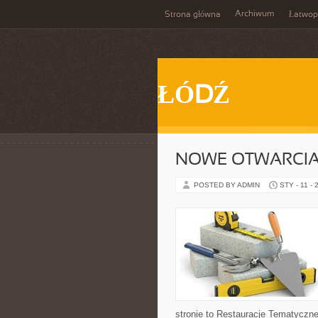
Archiwum
Strona główna
Łatwop
ŁÓDŹ
NOWE OTWARCIA 
POSTED BY ADMIN
STY - 11 - 
stronie to Restauracje Tematyczne 