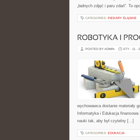
„ładnych zdjęć i paru zdań”. To o
CATEGORIES:
PIEKARY ŚLĄSKIE
ROBOTYKA I PR
POSTED BY ADMIN
STY - 11 - 
wychowawca dostanie materiały go
Informatyka i Edukacja finansowa i
nauki tak, aby był czytelny […]
CATEGORIES:
EDUKACJA