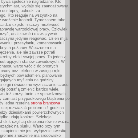
e bywa społecznie nagradzane. Kto
atychmiast, wydaje się zaangażowany.
le dostępny, uchodzi za
ego. Kto reaguje na wszystko na
e wrażenie kontroli. Tymczasem taka
bardzo często niszczy możliwość
aprawdę wartościowej pracy. Człowiek
orzyć, analizować i rozwiązywać
zaczyna jedynie reagować. Dzień mija
waniu, przesyłaniu, komentowaniu i
obnych pożarów. Wieczorem ma
czenia, ale nie zawsze potrafi
retny efekt swojej pracy. To jeden z
 frustrujących stanów zawodowych. W
chaosu warto wrócić do prostych
 pracy bez telefonu w zasięgu ręki,
zbędnych powiadomień, planowanie
ających myślenia na godziny
energii i świadome wyznaczanie czasu
ję potrafią zmienić bardzo wiele.
a też korzystanie ze sprawdzonych
zy zamiast przypadkowego błądzenia po
edy jedna rzetelna
strona branżowa
ciej rozwiązać problem niż godzina
ędzy dziesiątkami powierzchownych
 tylko udają konkret. Selekcja
est dziś częścią skupienia równie ważną
porządek na biurku. Warto przy tym
 skupienie nie jest wyłącznie kwestią
 Ogromne znaczenie ma środowisko