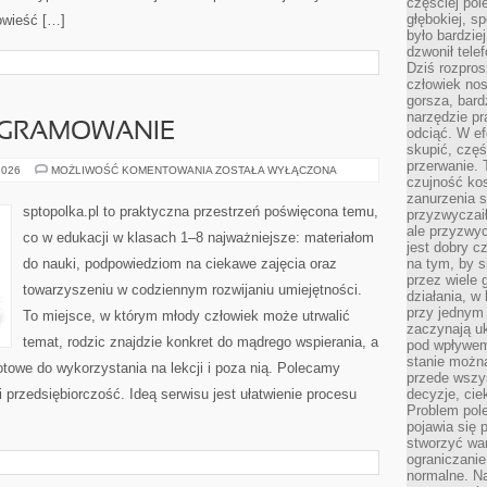
częściej pol
głębokiej, s
powieść […]
było bardzie
dzwonił tele
Dziś rozpros
człowiek nos
gorsza, bard
narzędzie pr
OGRAMOWANIE
odciąć. W ef
skupić, czę
przerwanie. 
ROBOTYKA
2026
MOŻLIWOŚĆ KOMENTOWANIA
ZOSTAŁA WYŁĄCZONA
czujność kos
I
PROGRAMOWANIE
zanurzenia s
sptopolka.pl to praktyczna przestrzeń poświęcona temu,
przyzwyczaił
ale przyzwyc
co w edukacji w klasach 1–8 najważniejsze: materiałom
jest dobry c
do nauki, podpowiedziom na ciekawe zajęcia oraz
na tym, by s
przez wiele 
towarzyszeniu w codziennym rozwijaniu umiejętności.
działania, w
przy jednym
To miejsce, w którym młody człowiek może utrwalić
zaczynają uk
temat, rodzic znajdzie konkret do mądrego wspierania, a
pod wpływem
stanie można
towe do wykorzystania na lekcji i poza nią. Polecamy
przede wszys
 przedsiębiorczość. Ideą serwisu jest ułatwienie procesu
decyzje, cie
Problem pole
pojawia się 
stworzyć wa
ograniczanie
normalne. Na