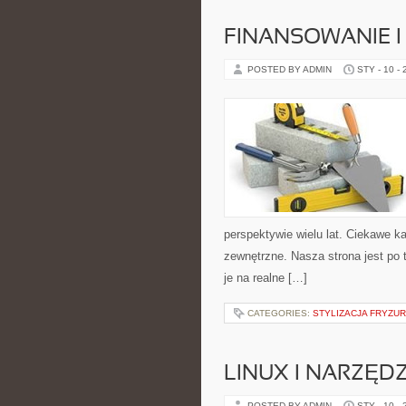
FINANSOWANIE I
POSTED BY ADMIN
STY - 10 -
perspektywie wielu lat. Ciekawe ka
zewnętrzne. Nasza strona jest po 
je na realne […]
CATEGORIES:
STYLIZACJA FRYZUR
LINUX I NARZĘD
POSTED BY ADMIN
STY - 10 -