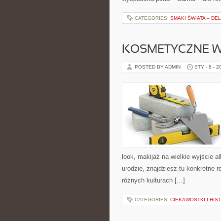
CATEGORIES:
SMAKI ŚWIATA – DE
KOSMETYCZNE W
POSTED BY ADMIN
STY - 8 - 2
look, makijaż na wielkie wyjście a
urodzie, znajdziesz tu konkretne 
różnych kulturach […]
CATEGORIES:
CIEKAWOSTKI I HIS