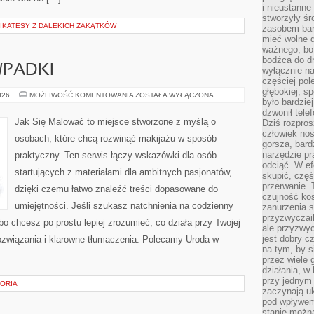
i nieustanne
stworzyły śr
LIKATESY Z DALEKICH ZAKĄTKÓW
zasobem bar
mieć wolne d
ważnego, bo
bodźca do dr
PADKI
wyłącznie n
częściej pol
głębokiej, s
KOSMETYCZNE
026
MOŻLIWOŚĆ KOMENTOWANIA
ZOSTAŁA WYŁĄCZONA
było bardzie
WPADKI
dzwonił tele
Jak Się Malować to miejsce stworzone z myślą o
Dziś rozpros
człowiek nos
osobach, które chcą rozwinąć makijażu w sposób
gorsza, bard
narzędzie pr
praktyczny. Ten serwis łączy wskazówki dla osób
odciąć. W ef
startujących z materiałami dla ambitnych pasjonatów,
skupić, czę
przerwanie. 
dzięki czemu łatwo znaleźć treści dopasowane do
czujność kos
umiejętności. Jeśli szukasz natchnienia na codzienny
zanurzenia s
przyzwyczaił
lbo chcesz po prostu lepiej zrozumieć, co działa przy Twojej
ale przyzwyc
jest dobry c
rozwiązania i klarowne tłumaczenia. Polecamy Uroda w
na tym, by s
przez wiele 
działania, w
przy jednym
TORIA
zaczynają uk
pod wpływem
stanie można