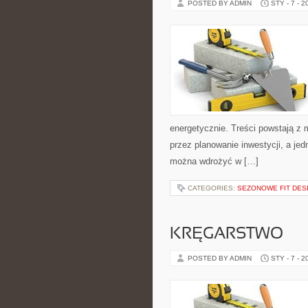
POSTED BY ADMIN
STY - 7 - 2
energetycznie. Treści powstają z 
przez planowanie inwestycji, a jed
można wdrożyć w […]
CATEGORIES:
SEZONOWE FIT DES
KRĘGARSTWO
POSTED BY ADMIN
STY - 7 - 2