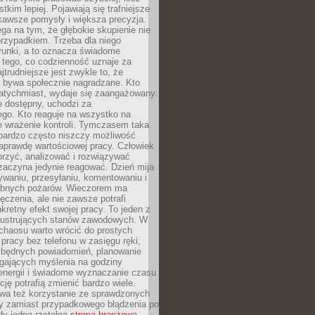
tkim lepiej. Pojawiają się trafniejsze
kawsze pomysły i większa precyzja.
ga na tym, że głębokie skupienie nie
przypadkiem. Trzeba dla niego
runki, a to oznacza świadome
 tego, co codzienność uznaje za
jtrudniejsze jest zwykle to, że
e bywa społecznie nagradzane. Kto
atychmiast, wydaje się zaangażowany.
le dostępny, uchodzi za
ego. Kto reaguje na wszystko na
e wrażenie kontroli. Tymczasem taka
bardzo często niszczy możliwość
aprawdę wartościowej pracy. Człowiek
orzyć, analizować i rozwiązywać
zaczyna jedynie reagować. Dzień mija
waniu, przesyłaniu, komentowaniu i
obnych pożarów. Wieczorem ma
czenia, ale nie zawsze potrafi
retny efekt swojej pracy. To jeden z
 frustrujących stanów zawodowych. W
chaosu warto wrócić do prostych
 pracy bez telefonu w zasięgu ręki,
zbędnych powiadomień, planowanie
ających myślenia na godziny
energii i świadome wyznaczanie czasu
ję potrafią zmienić bardzo wiele.
a też korzystanie ze sprawdzonych
zy zamiast przypadkowego błądzenia po
edy jedna rzetelna
strona branżowa