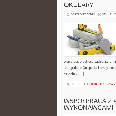
OKULARY
POSTED BY ADMIN
STY - 7 - 2
wspierające ostrość widzenia, zn
kategorie to Ortopedia i urazy nar
czytelnik […]
CATEGORIES:
PROBLEMY BRANŻY
WSPÓŁPRACA Z A
WYKONAWCAMI