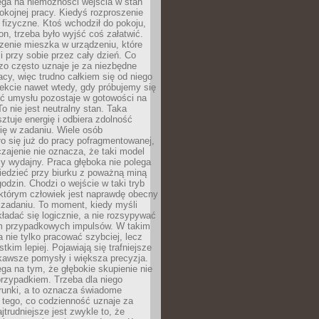
ega na niemożności wejścia w stan
pokojnej pracy. Kiedyś rozproszenie
j fizyczne. Ktoś wchodził do pokoju,
fon, trzeba było wyjść coś załatwić.
zenie mieszka w urządzeniu, które
i przy sobie przez cały dzień. Co
zo często uznaje je za niezbędne
acy, więc trudno całkiem się od niego
ekcie nawet wtedy, gdy próbujemy się
ść umysłu pozostaje w gotowości na
To nie jest neutralny stan. Taka
ztuje energię i odbiera zdolność
ię w zadaniu. Wiele osób
o się już do pracy pofragmentowanej,
zajenie nie oznacza, że taki model
zy wydajny. Praca głęboka nie polega
iedzieć przy biurku z poważną miną
godzin. Chodzi o wejście w taki tryb
 którym człowiek jest naprawdę obecny
 zadaniu. To moment, kiedy myśli
ładać się logicznie, a nie rozsypywać
 przypadkowych impulsów. W takim
 nie tylko pracować szybciej, lecz
tkim lepiej. Pojawiają się trafniejsze
kawsze pomysły i większa precyzja.
ga na tym, że głębokie skupienie nie
przypadkiem. Trzeba dla niego
runki, a to oznacza świadome
 tego, co codzienność uznaje za
jtrudniejsze jest zwykle to, że