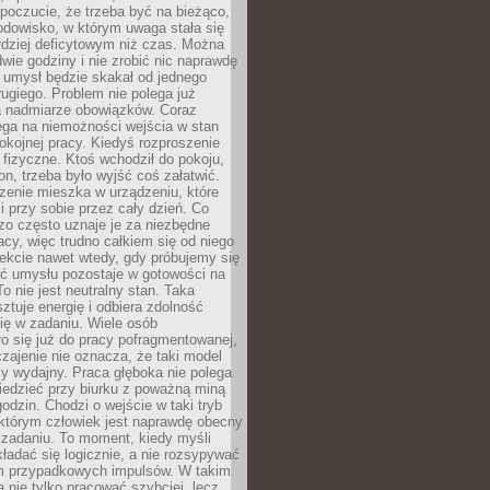
 poczucie, że trzeba być na bieżąco,
odowisko, w którym uwaga stała się
dziej deficytowym niż czas. Można
wie godziny i nie zrobić nic naprawdę
 umysł będzie skakał od jednego
ugiego. Problem nie polega już
a nadmiarze obowiązków. Coraz
ega na niemożności wejścia w stan
pokojnej pracy. Kiedyś rozproszenie
j fizyczne. Ktoś wchodził do pokoju,
fon, trzeba było wyjść coś załatwić.
zenie mieszka w urządzeniu, które
i przy sobie przez cały dzień. Co
zo często uznaje je za niezbędne
acy, więc trudno całkiem się od niego
ekcie nawet wtedy, gdy próbujemy się
ść umysłu pozostaje w gotowości na
To nie jest neutralny stan. Taka
ztuje energię i odbiera zdolność
ię w zadaniu. Wiele osób
o się już do pracy pofragmentowanej,
zajenie nie oznacza, że taki model
zy wydajny. Praca głęboka nie polega
iedzieć przy biurku z poważną miną
godzin. Chodzi o wejście w taki tryb
 którym człowiek jest naprawdę obecny
 zadaniu. To moment, kiedy myśli
ładać się logicznie, a nie rozsypywać
 przypadkowych impulsów. W takim
 nie tylko pracować szybciej, lecz