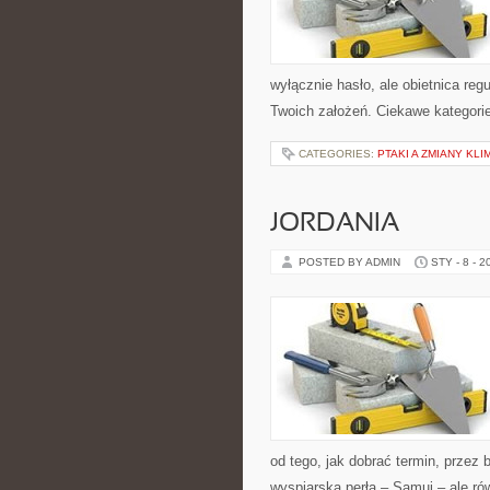
wyłącznie hasło, ale obietnica reg
Twoich założeń. Ciekawe kategorie
CATEGORIES:
PTAKI A ZMIANY KL
JORDANIA
POSTED BY ADMIN
STY - 8 - 2
od tego, jak dobrać termin, przez b
wyspiarska perła – Samui – ale r