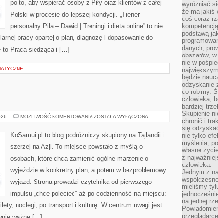
po to, aby wspierać osoby z Piły oraz klientów z całej
wyróżniać si
że ma jakiś 
Polski w procesie do lepszej kondycji. „Trener
coś coraz rz
personalny Piła – Dawid | Treningi i dieta online” to nie
kompetencją
podstawą jak
ularnej pracy opartej o plan, diagnozę i dopasowanie do
programowani
danych, prow
 to Praca siedząca i […]
obszarów, w 
nie w pośpie
IMATYCZNE
największym
będzie naucz
odzyskanie z
co robimy. Ś
człowieka, b
bardziej trz
Skupienie ni
JORDANIA
026
MOŻLIWOŚĆ KOMENTOWANIA
ZOSTAŁA WYŁĄCZONA
chronić i tr
się odzyskać
KoSamui.pl to blog podróżniczy skupiony na Tajlandii i
nie tylko ef
myślenia, po
szerzej na Azji. To miejsce powstało z myślą o
własne życie.
z najważnie
osobach, które chcą zamienić ogólne marzenie o
człowieka.
wyjeździe w konkretny plan, a potem w bezproblemowy
Jednym z na
współczesnoś
wyjazd. Strona prowadzi czytelnika od pierwszego
mieliśmy tyl
impulsu „chcę polecieć” aż po codzienność na miejscu:
jednocześnie 
na jednej rz
ilety, noclegi, po transport i kulturę. W centrum uwagi jest
Powiadomien
przeglądarce
ównie ważne […]