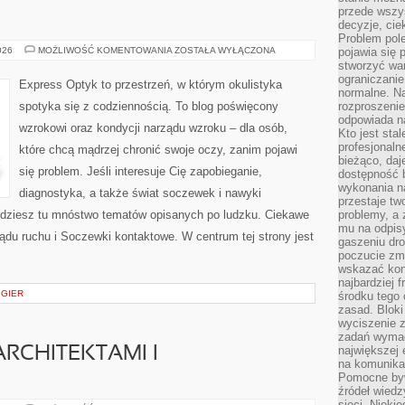
przede wszys
decyzje, cie
Problem pole
OKULARY
026
MOŻLIWOŚĆ KOMENTOWANIA
ZOSTAŁA WYŁĄCZONA
pojawia się 
stworzyć wa
ograniczanie
Express Optyk to przestrzeń, w którym okulistyka
normalne. Na
spotyka się z codziennością. To blog poświęcony
rozproszeni
odpowiada n
wzrokowi oraz kondycji narządu wzroku – dla osób,
Kto jest sta
profesjonaln
które chcą mądrzej chronić swoje oczy, zanim pojawi
bieżąco, daj
się problem. Jeśli interesuje Cię zapobieganie,
dostępność 
wykonania n
diagnostyka, a także świat soczewek i nawyki
przestaje tw
ajdziesz tu mnóstwo tematów opisanych po ludzku. Ciekawe
problemy, a 
mu na odpisy
ządu ruchu i Soczewki kontaktowe. W centrum tej strony jest
gaszeniu dr
poczucie zmę
wskazać konk
najbardziej
 GIER
środku tego 
zasad. Bloki
wyciszenie 
zadań wymag
największej 
RCHITEKTAMI I
na komunikac
Pomocne byw
źródeł wied
sieci. Nieki