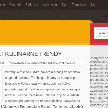
Poranek
Redakcja
Tagi
Transfuzja
Tagi
alni
Spis Treści
SUB
I KULINARNE TRENDY
Jednym z na
współczesnoś
NOWE
2026
MOŻLIWOŚĆ KOMENTOWANIA
ZOSTAŁA WYŁĄCZONA
mieliśmy tyl
OTWARCIA
I
jednocześnie 
KULINARNE
Witamy w miejscu, które powstało z pasji do smaków i
na jednej rz
TRENDY
Powiadomien
chęci odkrywania. Ten blog kulinarny to kompas po
przeglądarce
i nieustanne
lokalach w Polsce oraz w miejscach, do których
stworzyły śr
prowadzi apetyt. Jeśli lubisz sprawdzać restauracyjne
zasobem bar
mieć wolne d
nowości, cenisz rzetelność i chcesz czytać o jedzeniu
ważnego, bo
w sposób przystępny, to trafiasz idealnie. Nowości na
bodźca do dr
wyłącznie n
i Nietypowe i Restauracje w Europie. To nie jest tylko zbiór