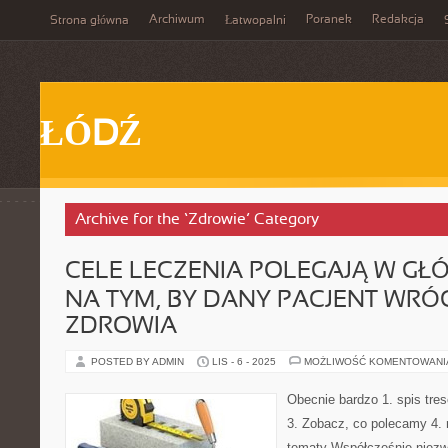
Archiwum
Poranek
Redakcja
Strona główna
Łatwopalni
ŁÓDŹ
Archive for the ‘Zdrowie’ Category
CELE LECZENIA POLEGAJĄ W GŁ
NA TYM, BY DANY PACJENT WRÓ
ZDROWIA
POSTED BY ADMIN
LIS - 6 - 2025
MOŻLIWOŚĆ KOMENTOWAN
Obecnie bardzo 1. spis tresc
3. Zobacz, co polecamy 4. 
tematy Współcześnie niezwy