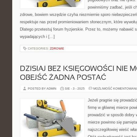
powinniśmy zadbać, jeśli c
zdrowe, bowiem wszędzie czyha niezmiernie sporo niebezpieczeńs
respektuje nas przed promieniowaniem słonecznym, które wywołu
Dlatego przetestuj forum fryzjerskie. Przez to, możemy nabawić 
wypadających i […]
CATEGORIES:
ZDROWIE
DZISIAJ BEZ KSIĘGOWOŚCI NIE M
OBEJŚĆ ŻADNA POSTAĆ
POSTED BY ADMIN
SIE - 3 - 2025
MOŻLIWOŚĆ KOMENTOWAN
Jeżeli pragnie się prowadz
firmę w głównej mierze powi
prowadzić w sposób dobry w
mierze powinno się pamięta
najszczegółowiej wieść włas
Otóż rachunkowość jest ba