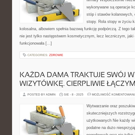
wykonywane są operacje ko
stóp i stawów kolanowych, c
stopy. Rola stopy w życiu 
kolosalna, albowiem spełnia bazową funkcję podpórczą. Z tego ta
nie jest tylko następstwem kosmetycznym, lecz leczniczym, jaki 
funkcjonowała […]
CATEGORIES:
ZDROWIE
KAŻDA DAMA TRAKTUJE SWÓJ W
WIZYTÓWKĘ. CIERPLIWIE ŁĄCZY
POSTED BY ADMIN
SIE - 8 - 2025
MOŻLIWOŚĆ KOMENTOWAN
Wytwarzanie oraz poszuki
skuteczniejszych rozstrzy
użytkowanych Nie każdy wie
podatne na dużo niesprzyj
pogodowych oraz nie tylko.