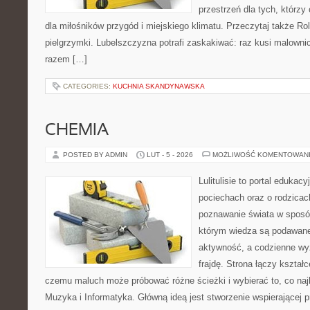
przestrzeń dla tych, którzy
dla miłośników przygód i miejskiego klimatu. Przeczytaj także Rolni
pielgrzymki. Lubelszczyzna potrafi zaskakiwać: raz kusi malown
razem […]
CATEGORIES:
KUCHNIA SKANDYNAWSKA
CHEMIA
POSTED BY ADMIN
LUT - 5 - 2026
MOŻLIWOŚĆ KOMENTOWAN
Lulitulisie to portal edukac
pociechach oraz o rodzicac
poznawanie świata w sposób
którym wiedza są podawane
aktywność, a codzienne wy
frajdę. Strona łączy kształ
czemu maluch może próbować różne ścieżki i wybierać to, co naj
Muzyka i Informatyka. Główną ideą jest stworzenie wspierającej p