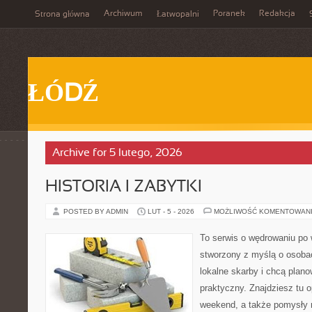
Archiwum
Poranek
Redakcja
Strona główna
Łatwopalni
ŁÓDŹ
Archive for 5 lutego, 2026
HISTORIA I ZABYTKI
POSTED BY ADMIN
LUT - 5 - 2026
MOŻLIWOŚĆ KOMENTOWAN
To serwis o wędrowaniu po 
stworzony z myślą o osobac
lokalne skarby i chcą plan
praktyczny. Znajdziesz tu o
weekend, a także pomysły 