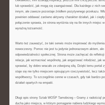
ciekawości, inni szukają inspiracji, jeszcze inni chcą poczuć atm
lub sprawdzić, jak mogą się zaangażować. Dla każdego z nich s
innym, ale zawsze pozostaje źródłem pozytywnego przekazu. Właś
powinien oddawać zarówno aktywny charakter działań, jak i ciepły 
połączenie sprawia, że strona wyróżnia się na tle innych miejsc w 
wyraźną tożsamość.
Warto też zauważyć, że taki serwis może inspirować do myśleni
nowoczesny. Pomoc nie jest tu jedynie jednorazowym aktem, ale 
odpowiedzialności społecznej. Strona może zachęcać do refleksj
relacje, jak wzmacniać wspólnotę, jak angażować młodzież, jak ws
sprawiać, by dobro wracało ze zdwojoną siłą. Dzięki temu portal
staje się nie tylko miejscem opisującym rzeczywistość, lecz także
współtworzy. To szczególnie cenne w czasach, gdy tak bardzo p
działań opartych na empatii.
Długi opis strony Sztab WOŚP Tarnobrzeg – Gramy z radością! po
ducha jako miejsca, w którym pomaganie nabiera ludzkiego wymia