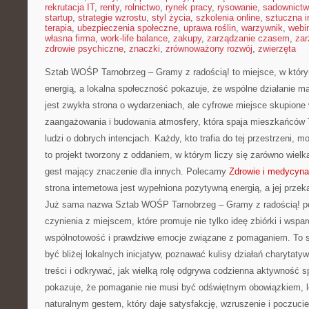
rekrutacja IT
,
renty
,
rolnictwo
,
rynek pracy
,
rysowanie
,
sadownict
startup
,
strategie wzrostu
,
styl życia
,
szkolenia online
,
sztuczna i
terapia
,
ubezpieczenia społeczne
,
uprawa roślin
,
warzywnik
,
webi
własna firma
,
work-life balance
,
zakupy
,
zarządzanie czasem
,
zar
zdrowie psychiczne
,
znaczki
,
zrównoważony rozwój
,
zwierzęta
Sztab WOŚP Tarnobrzeg – Gramy z radością! to miejsce, w któr
energią, a lokalna społeczność pokazuje, że wspólne działanie m
jest zwykła strona o wydarzeniach, ale cyfrowe miejsce skupione
zaangażowania i budowania atmosfery, która spaja mieszkańców 
ludzi o dobrych intencjach. Każdy, kto trafia do tej przestrzeni, 
to projekt tworzony z oddaniem, w którym liczy się zarówno wielka
gest mający znaczenie dla innych. Polecamy
Zdrowie i medycyna
strona internetowa jest wypełniona pozytywną energią, a jej przek
Już sama nazwa Sztab WOŚP Tarnobrzeg – Gramy z radością! p
czynienia z miejscem, które promuje nie tylko ideę zbiórki i wspa
wspólnotowość i prawdziwe emocje związane z pomaganiem. To se
być bliżej lokalnych inicjatyw, poznawać kulisy działań charytatyw
treści i odkrywać, jak wielką rolę odgrywa codzienna aktywność s
pokazuje, że pomaganie nie musi być odświętnym obowiązkiem, l
naturalnym gestem, który daje satysfakcję, wzruszenie i poczuci