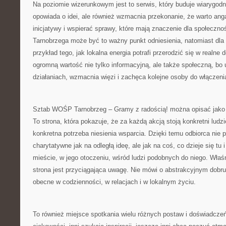
Na poziomie wizerunkowym jest to serwis, który buduje wiarygodn
opowiada o idei, ale również wzmacnia przekonanie, że warto ang
inicjatywy i wspierać sprawy, które mają znaczenie dla społeczn
Tarnobrzega może być to ważny punkt odniesienia, natomiast dla
przykład tego, jak lokalna energia potrafi przerodzić się w realne 
ogromną wartość nie tylko informacyjną, ale także społeczną, bo 
działaniach, wzmacnia więzi i zachęca kolejne osoby do włączenia
Sztab WOŚP Tarnobrzeg – Gramy z radością! można opisać jako i
To strona, która pokazuje, że za każdą akcją stoją konkretni ludz
konkretna potrzeba niesienia wsparcia. Dzięki temu odbiorca nie p
charytatywne jak na odległą ideę, ale jak na coś, co dzieje się tu i
mieście, w jego otoczeniu, wśród ludzi podobnych do niego. Właśn
strona jest przyciągająca uwagę. Nie mówi o abstrakcyjnym dobru
obecne w codzienności, w relacjach i w lokalnym życiu.
To również miejsce spotkania wielu różnych postaw i doświadczeń