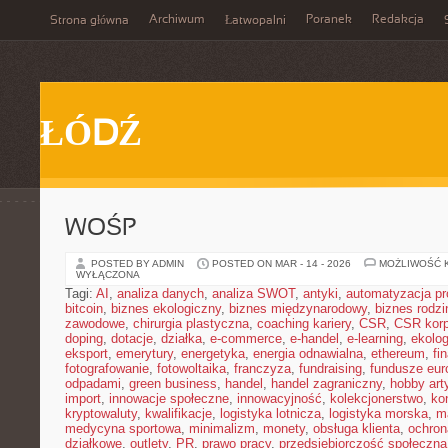
Archiwum
Poranek
Redakcja
Strona główna
Łatwopalni
ŁÓDŹ
WOŚP
POSTED BY ADMIN
POSTED ON MAR - 14 - 2026
MOŻLIWOŚĆ 
WYŁĄCZONA
Tagi:
AI
,
analiza danych
,
analiza SWOT
,
antyki
,
automatyzacja p
bitcoin
,
biznes ekologiczny
,
biznes międzynarodowy
,
biznes rodzi
zawodowe
,
chirurgia plastyczna
,
coaching kariery
,
CSR
,
CSR korp
doping
,
dotacje
,
działka
,
e-commerce
,
e-handel
,
e-learning
,
ekolog
eksport
,
emerytury
,
energetyka
,
energia odnawialna
,
ethereum
,
fi
fotografowanie
,
fotowoltaika
,
franczyza
,
fundraising
,
fundusze eur
odpadami
,
green business
,
handel
,
handel zagraniczny
,
hobby art
import
,
innowacje społeczne
,
innowacyjność
,
kolekcjonerstwo
,
ko
kryptowaluty
,
kwalifikacje
,
logistyka lotnicza
,
logistyka morska
,
m
medycyna sportowa
,
minimalizm
,
monety
,
obsługa klienta
,
ochron
działkowe
,
outlety
,
PR
,
prawo pracy
,
przedsiębiorczość społeczna