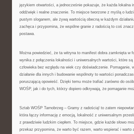
językiem otwartości, a jednocześnie pokazuje, że każda lokalna 
oddźwięk i realne znaczenie. To miejsce tworzone z myślą o ludzi
pustym sloganem, ale żywą wartością obecną w każdym działaniu.
zachęca i przypomina, że wspólne granie z radością to coś znaczn
postawa.
Można powiedzieć, że ta witryna to manifest dobra zamknięta w for
wynika z połączenia lokalności i uniwersalnych wartości, które s
człowieka bez względu na wiek czy doświadczenie. Pomaganie, w
działanie dla innych i budowanie wspólnoty to wartości ponadczaso
poruszającą opowieść. Dzięki temu może trafiać zarówno do osób
WOŚP, jak i do tych, którzy dopiero odkrywają, że pomaganie m
Sztab WOŚP Tarnobrzeg – Gramy z radością! to zatem niepowtarz
która łączy informację z emocją, lokalność z uniwersalnym przesł
z prawdziwie ludzkim ciepłem. To miejsce, gdzie każde słowo mo
przekaz przypomina, że warto być razem, warto wspierać i warto