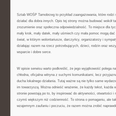
Sztab WOŚP Tarnobrzeg to przykład zaangażowania, które rodzi 
działać dla dobra innych. Opis tej strony można budować wokół ta
zrozumienie oraz społeczna odpowiedzialność. To miejsce dla tyc
mały krok, mały datek, mały uśmiech czy mała pomoc mogą dać w
świat, w którym wolontariusze, darczyńcy, organizatorzy i sympa
działając razem na rzecz potrzebujących, dzieci, rodzin oraz wszy
wsparcie i dobre serce.
W opisie serwisu warto podkreślić, że jego wyjątkowość polega na 
chłodna, oficjalna witryna z suchymi komunikatami, lecz przyjazn
ducha lokalnego działania. Tutaj ważne są nie tylko same wydarze
im towarzyszą. Można odnieść wrażenie, że każdy tekst, każda 
stronie powstają po to, by inspirować do aktywności, otwartości i
czymś większym niż codzienność. To strona o pomaganiu, ale takż
wzajemnym zaufaniu i poczuciu, że razem można zrobić naprawdę