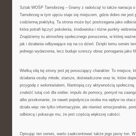
Sztab WOŚP Tarnobrzeg – Gramy z radością! to także narracja o
Tarnobrzeg w tym ujęciu staje się miejscem, gdzie dobro nie jest
codzienną praktyką. Ta strona może być postrzegana jako odbici
która potrafi łączyć pokolenia, środowiska i różne punkty widzeni
Znajdziemy tu atmosferę społecznego poruszenia, w której ważne 
jak i działania odbywające się na co dzień. Dzięki temu serwis ten
jednego wydarzenia, lecz buduje szerszy obraz pomagania jako filo
Wielką siłą tej strony jest jej poruszający charakter. To miejsce,
działania osoby młode, starsze, doświadczone oraz te, które dop
przygodę z wolontariatem, filantropią czy aktywnością społeczn
znaleźć tutaj coś dla siebie: impuls do pomocy, pomysł na zaang
albo przekonanie, że nawet pojedyncza osoba ma wpływ na otacz
działa więc nie tylko informacyjnie, ale również emocjonalnie, pon
odbiorcą i pokazuje mu, że jest częścią większej całości.
Opisując ten serwis, warto zaakcentować także jego jasny ton. W