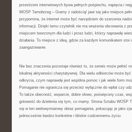
przestrzeni internetowych bywa pełnych pośpiechu, napięcia i ne
WOŚP Tarnobrzeg – Gramy z radością! jawi się jako miejsce pełne
przypomina, że internet może być narzędziem do szerzenia nadzie
informacji. Dzięki temu czytelnik nie ma wrażenia obcowania z pr
miejscem tworzonym dla ludzi i przez ludzi, którzy naprawdę wie
działania. To miejsce z ideą, gdzie za każdym komunikatem stoi 
zaangażowanie.
Nie bez znaczenia pozostaje również to, że serwis może pełnić r
lokalnej aktywności charytatywnej. Dla wielu odbiorców może by
odkrycia, czym naprawdę jest wspólna pomoc i jak wiele form mo
Pomaganie nie ogranicza się przecież wyłącznie do wpłat czy ud
To także obecność, wsparcie, dobre słowo, poświęcony czas, wspó
gotowość do dzielenia się tym, co mamy. Strona Sztabu WOŚP T
się w ten wielowymiarowy obraz pomagania, pokazując je jako zja
jednocześnie bardzo konkretne i bliskie codziennemu życiu.