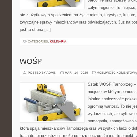
Jarocinie oraz szerzej o ok
całym regionie. To miejsce,
się z użytkowym spojrzeniem na życie miasta, turystykę, kulturę, 
zwyczajne sprawy mieszkańców oraz odwiedzających. Już na pozi
jest to strona […]
CATEGORIES:
KULINARIA
WOŚP
POSTED BY ADMIN
MAR - 14 - 2026
MOŻLIWOŚĆ KOMENTOWA
Sztab WOŚP Tarnobrzeg – G
miejsce, w którym pomoc sp
lokalna społeczność pokazu
ogromną wartość. To nie jes
wydarzeniach, ale cyfrowe 
pomagania, zaangażowania 
która spaja mieszkańców Tarnobrzega oraz wszystkich ludzi o dob
trafia do tej przestrzeni, może od razu poczuć, że jest to projekt 