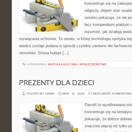
koncentruje się na zabezpi
wilgocią, olejem oraz osad
serwisu pokazuje, że nie je
lecz kompendium praktyki dl
rozumieć, jak działają wodo
rozwiązania ochronne. To serwis, w której technologia spotyka si
wiedza zostaje podana w sposób czytelny zarówno dla fachowców,
remontów. Strona buduje […]
CATEGORIES:
MUZYKA A KULTURA I SPOŁECZEŃSTWO
PREZENTY DLA DZIECI
POSTED BY ADMIN
MAR - 11 - 2026
MOŻLIWOŚĆ KOMENTOWA
Pasotti to wyrafinowana str
koncentruje się na tematy
pokazuje, że dobrze dobra
znacznie więcej niż tylko 