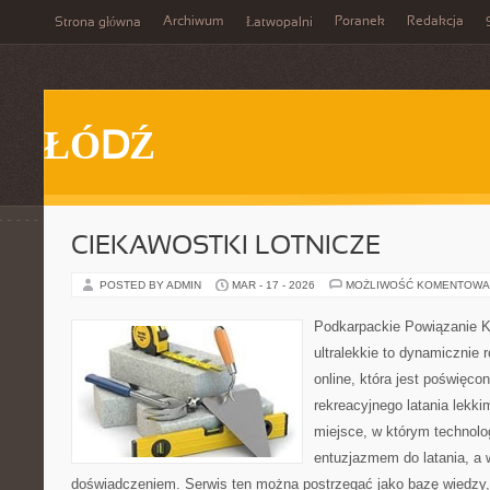
Archiwum
Poranek
Redakcja
Strona główna
Łatwopalni
ŁÓDŹ
CIEKAWOSTKI LOTNICZE
POSTED BY ADMIN
MAR - 17 - 2026
MOŻLIWOŚĆ KOMENTOWA
Podkarpackie Powiązanie K
ultralekkie to dynamicznie r
online, która jest poświęc
rekreacyjnego latania lekki
miejsce, w którym technolo
entuzjazmem do latania, a 
doświadczeniem. Serwis ten można postrzegać jako bazę wiedzy, 