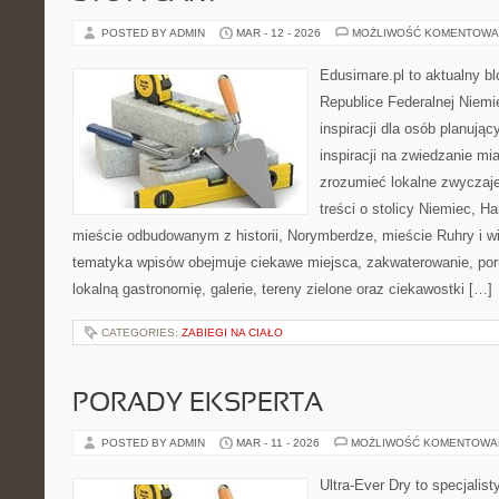
POSTED BY ADMIN
MAR - 12 - 2026
MOŻLIWOŚĆ KOMENTOWA
Edusimare.pl to aktualny b
Republice Federalnej Niemie
inspiracji dla osób planują
inspiracji na zwiedzanie mi
zrozumieć lokalne zwyczaje.
treści o stolicy Niemiec, H
mieście odbudowanym z historii, Norymberdze, mieście Ruhry i wi
tematyka wpisów obejmuje ciekawe miejsca, zakwaterowanie, por
lokalną gastronomię, galerie, tereny zielone oraz ciekawostki […]
CATEGORIES:
ZABIEGI NA CIAŁO
PORADY EKSPERTA
POSTED BY ADMIN
MAR - 11 - 2026
MOŻLIWOŚĆ KOMENTOWA
Ultra-Ever Dry to specjalist