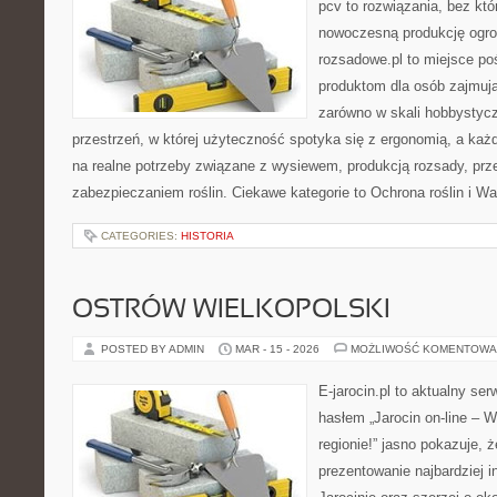
pcv to rozwiązania, bez któ
nowoczesną produkcję ogrod
rozsadowe.pl to miejsce p
produktom dla osób zajmuj
zarówno w skali hobbystycz
przestrzeń, w której użyteczność spotyka się z ergonomią, a każ
na realne potrzeby związane z wysiewem, produkcją rozsady, pr
zabezpieczaniem roślin. Ciekawe kategorie to Ochrona roślin i W
CATEGORIES:
HISTORIA
OSTRÓW WIELKOPOLSKI
POSTED BY ADMIN
MAR - 15 - 2026
MOŻLIWOŚĆ KOMENTOWA
E-jarocin.pl to aktualny ser
hasłem „Jarocin on-line – W
regionie!” jasno pokazuje, ż
prezentowanie najbardziej i