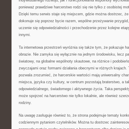
indywidualnego rozwoju, jak i funkcjonowania wspólnoty wychowaw
ponieważ prawdziwe harcerstwo rodzi się nie tylko z osobistej moty
Dzięki temu serwis staje się miejscem, gdzie można dostrzec, że
dokonuje się poprzez bycie razem, wspólne przeżywanie przygód
uczenie się odpowiedzialności i przechodzenie przez kolejne etap
innymi.
Ta internetowa przestrzeń wyróżnia się także tym, że pokazuje h
obrazie. Nie zamyka się wyłącznie na jednym środowisku, lecz pa
światowy, na globalne wspólnoty skautowe, na różnice i podobień
zwyczajami oraz formami działania obecnymi w różnych krajach. T
pozwala zrozumieć, że harcerskie wartości mają uniwersalny char
miejsca, języka czy kultury, w centrum pozostają braterstwo, a 
odpowiedzialnego, świadomego i aktywnego życia. Taka perspekty
może spojrzeć na harcerstwo nie tylko lokalnie, ale również szerz
rodziny.
Na uwagę zasługuje również to, że strona podejmuje tematy konkr
codziennym pytaniom czytelników. Można tu dostrzec zaintereso