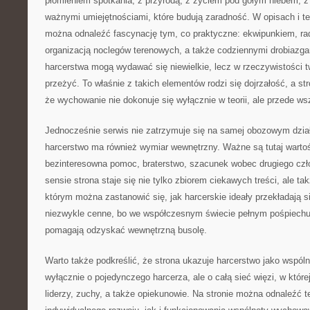
płomieniem spotkania, z przyrodą, z życiem pod gołym niebem, z 
ważnymi umiejętnościami, które budują zaradność. W opisach i t
można odnaleźć fascynację tym, co praktyczne: ekwipunkiem, ra
organizacją noclegów terenowych, a także codziennymi drobiazga
harcerstwa mogą wydawać się niewielkie, lecz w rzeczywistości 
przeżyć. To właśnie z takich elementów rodzi się dojrzałość, a st
że wychowanie nie dokonuje się wyłącznie w teorii, ale przede w
Jednocześnie serwis nie zatrzymuje się na samej obozowym dział
harcerstwo ma również wymiar wewnętrzny. Ważne są tutaj wartośc
bezinteresowna pomoc, braterstwo, szacunek wobec drugiego czł
sensie strona staje się nie tylko zbiorem ciekawych treści, ale t
którym można zastanowić się, jak harcerskie ideały przekładają s
niezwykle cenne, bo we współczesnym świecie pełnym pośpiechu 
pomagają odzyskać wewnętrzną busolę.
Warto także podkreślić, że strona ukazuje harcerstwo jako wspóln
wyłącznie o pojedynczego harcerza, ale o całą sieć więzi, w któr
liderzy, zuchy, a także opiekunowie. Na stronie można odnaleźć