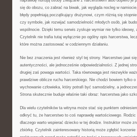
naprawdę nurtują osoby związane z harcerstwem albo dopiero je 
się do obozu, co zabrać na biwak, jak wygląda nocleg w namiocie,
błędy popełniają początkujący drużynowi, czym różnią się stopnie
czy symbole, jak rozwijać samodzielność młodych osób, jak bud
wspólnocie. Dzięki temu serwis zyskuje wymiar nie tylko ideowy,
Czytelnik nie trafia tutaj wyłącznie po ogólny opis harcerstwa, le
które można zastosować w codziennym działaniu.
Nie bez znaczenia jest również styl tej strony. Harcerstwo jawi się
autentyczności, ale jednocześnie odpowiedzialności. Z jednej str
drugiej zaś powaga wartości. Taka równowaga jest niezwykle waż
prawdziwe oblicze ruchu harcerskiego. Nie chodzi bowiem tylko o
wychowanie człowieka, który potrafi być samodzielny, a jednocze
Strona skutecznie buduje właśnie taki obraz: harcerstwa jako szko
Dla wielu czytelników ta witryna może stać się punktem odniesi
odkryć tu, że harcerstwo to coś naprawdę wartościowego. Rodzic
dlaczego warto wspierać dziecko w tej drodze. Instruktor może 
zbiórkę. Czytelnik zainteresowany historią może zgłębić korzenie