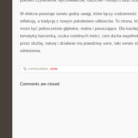
pokoleń czytelników, wychowawców, rodziców i młodych ludzi szu
W efekcie powstaje serwis godny uwagi, które łączy codzienność z
refleksją, a tradycję z nowym pokoleniem odbiorców. To strona, k
może być jednocześnie głębokie, realne i poruszające. Dla każdego
tematyką harcerską, szuka rzetelnych treści, ceni ducha wspólno
przez służbę, naturę i działanie ma prawdziwy sens, taki serwis
odniesienia.
CATEGORIES:
DOM
Comments are closed.