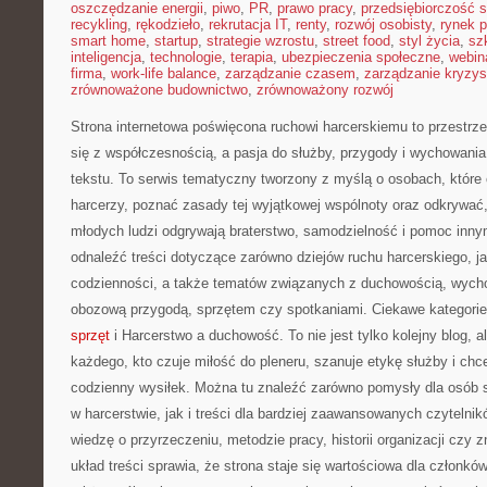
oszczędzanie energii
,
piwo
,
PR
,
prawo pracy
,
przedsiębiorczość 
recykling
,
rękodzieło
,
rekrutacja IT
,
renty
,
rozwój osobisty
,
rynek p
smart home
,
startup
,
strategie wzrostu
,
street food
,
styl życia
,
sz
inteligencja
,
technologie
,
terapia
,
ubezpieczenia społeczne
,
webin
firma
,
work-life balance
,
zarządzanie czasem
,
zarządzanie kryzy
zrównoważone budownictwo
,
zrównoważony rozwój
Strona internetowa poświęcona ruchowi harcerskiemu to przestrze
się z współczesnością, a pasja do służby, przygody i wychowania
tekstu. To serwis tematyczny tworzony z myślą o osobach, które 
harcerzy, poznać zasady tej wyjątkowej wspólnoty oraz odkrywać, 
młodych ludzi odgrywają braterstwo, samodzielność i pomoc inny
odnaleźć treści dotyczące zarówno dziejów ruchu harcerskiego, jak
codzienności, a także tematów związanych z duchowością, wych
obozową przygodą, sprzętem czy spotkaniami. Ciekawe kategorie
sprzęt
i Harcerstwo a duchowość. To nie jest tylko kolejny blog, a
każdego, kto czuje miłość do pleneru, szanuje etykę służby i chc
codzienny wysiłek. Można tu znaleźć zarówno pomysły dla osób s
w harcerstwie, jak i treści dla bardziej zaawansowanych czytelnik
wiedzę o przyrzeczeniu, metodzie pracy, historii organizacji czy 
układ treści sprawia, że strona staje się wartościowa dla członków