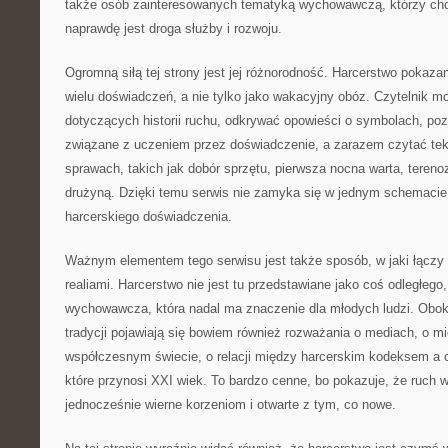
także osób zainteresowanych tematyką wychowawczą, którzy ch
naprawdę jest droga służby i rozwoju.
Ogromną siłą tej strony jest jej różnorodność. Harcerstwo pokazane
wielu doświadczeń, a nie tylko jako wakacyjny obóz. Czytelnik m
dotyczących historii ruchu, odkrywać opowieści o symbolach, po
związane z uczeniem przez doświadczenie, a zarazem czytać te
sprawach, takich jak dobór sprzętu, pierwsza nocna warta, teren
drużyną. Dzięki temu serwis nie zamyka się w jednym schemacie,
harcerskiego doświadczenia.
Ważnym elementem tego serwisu jest także sposób, w jaki łączy 
realiami. Harcerstwo nie jest tu przedstawiane jako coś odległego,
wychowawcza, która nadal ma znaczenie dla młodych ludzi. Obo
tradycji pojawiają się bowiem również rozważania o mediach, o m
współczesnym świecie, o relacji między harcerskim kodeksem a
które przynosi XXI wiek. To bardzo cenne, bo pokazuje, że ruc
jednocześnie wierne korzeniom i otwarte z tym, co nowe.