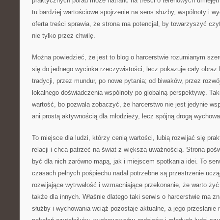
praktycznych porad może natrafić na treści o terenowych umiejęt
tu bardziej wartościowe spojrzenie na sens służby, wspólnoty i w
oferta treści sprawia, że strona ma potencjał, by towarzyszyć czyt
nie tylko przez chwilę.
Można powiedzieć, że jest to blog o harcerstwie rozumianym szero
się do jednego wycinka rzeczywistości, lecz pokazuje cały obraz 
tradycji, przez mundur, po nowe pytania; od biwaków, przez rozwój
lokalnego doświadczenia wspólnoty po globalną perspektywę. Ta
wartość, bo pozwala zobaczyć, że harcerstwo nie jest jedynie w
ani prostą aktywnością dla młodzieży, lecz spójną drogą wychow
To miejsce dla ludzi, którzy cenią wartości, lubią rozwijać się pr
relacji i chcą patrzeć na świat z większą uważnością. Strona po
być dla nich zarówno mapą, jak i miejscem spotkania idei. To ser
czasach pełnych pośpiechu nadal potrzebne są przestrzenie uczą
rozwijające wytrwałość i wzmacniające przekonanie, że warto żyć n
także dla innych. Właśnie dlatego taki serwis o harcerstwie ma z
służby i wychowania wciąż pozostaje aktualne, a jego przesłanie 