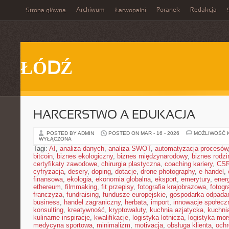
Archiwum
Poranek
Redakcja
Strona główna
Łatwopalni
ŁÓDŹ
HARCERSTWO A EDUKACJA
POSTED BY ADMIN
POSTED ON MAR - 16 - 2026
MOŻLIWOŚĆ 
WYŁĄCZONA
Tagi:
AI
,
analiza danych
,
analiza SWOT
,
automatyzacja procesów
bitcoin
,
biznes ekologiczny
,
biznes międzynarodowy
,
biznes rodzi
certyfikaty zawodowe
,
chirurgia plastyczna
,
coaching kariery
,
CS
cyfryzacja
,
desery
,
doping
,
dotacje
,
drone photography
,
e-handel
,
finansowa
,
ekologia
,
ekonomia globalna
,
eksport
,
emerytury
,
ener
ethereum
,
filmmaking
,
fit przepisy
,
fotografia krajobrazowa
,
fotogr
franczyza
,
fundraising
,
fundusze europejskie
,
gospodarka odpada
business
,
handel zagraniczny
,
herbata
,
import
,
innowacje społecz
konsulting
,
kreatywność
,
kryptowaluty
,
kuchnia azjatycka
,
kuchni
kulinarne inspiracje
,
kwalifikacje
,
logistyka lotnicza
,
logistyka mo
medycyna sportowa
,
minimalizm
,
motivacja
,
obsługa klienta
,
ochr