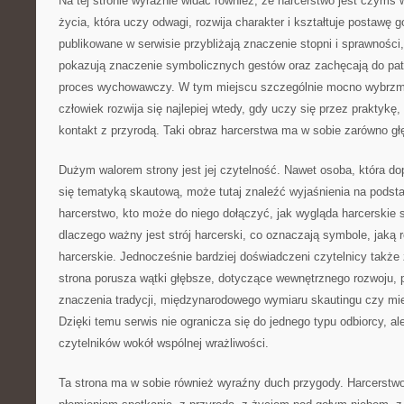
Na tej stronie wyraźnie widać również, że harcerstwo jest czymś 
życia, która uczy odwagi, rozwija charakter i kształtuje postawę g
publikowane w serwisie przybliżają znaczenie stopni i sprawności
pokazują znaczenie symbolicznych gestów oraz zachęcają do patr
proces wychowawczy. W tym miejscu szczególnie mocno wybrzm
człowiek rozwija się najlepiej wtedy, gdy uczy się przez praktykę,
kontakt z przyrodą. Taki obraz harcerstwa ma w sobie zarówno głę
Dużym walorem strony jest jej czytelność. Nawet osoba, która do
się tematyką skautową, może tutaj znaleźć wyjaśnienia na podst
harcerstwo, kto może do niego dołączyć, jak wygląda harcerskie 
dlaczego ważny jest strój harcerski, co oznaczają symbole, jaką 
harcerskie. Jednocześnie bardziej doświadczeni czytelnicy także z
strona porusza wątki głębsze, dotyczące wewnętrznego rozwoju, pr
znaczenia tradycji, międzynarodowego wymiaru skautingu czy mie
Dzięki temu serwis nie ogranicza się do jednego typu odbiorcy, a
czytelników wokół wspólnej wrażliwości.
Ta strona ma w sobie również wyraźny duch przygody. Harcerstwo 