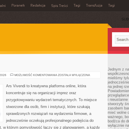
Poranek
Redakcja
Tagi
Transfuzja
Tagi
alni
Spis Treści
SUB
Jednym z na
współczesnoś
MODA
 2026
MOŻLIWOŚĆ KOMENTOWANIA
ZOSTAŁA WYŁĄCZONA
mieliśmy tyl
I
STYL
jednocześnie 
Ars Vivendi to kreatywna platforma online, która
na jednej rz
Powiadomien
koncentruje się na organizacji imprez oraz
przeglądarce
i nieustanne
przygotowywaniu wydarzeń tematycznych. To miejsce
stworzyły śr
stworzone dla osób, firm i instytucji, które szukają
zasobem bar
mieć wolne d
sprawdzonych rozwiązań na wydarzenia firmowe, a
ważnego, bo
jednocześnie oczekują profesjonalnego podejścia do
bodźca do dr
wyłącznie n
iat, w którym pomysłowość łączy się z planowaniem, a każdy