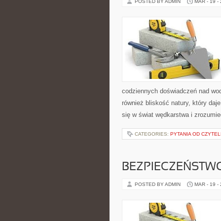
POSTED BY ADMIN
MAR - 19 -
codziennych doświadczeń nad wodą.
również bliskość natury, który da
się w świat wędkarstwa i zrozumieć
CATEGORIES:
PYTANIA OD CZYTE
BEZPIECZEŃSTW
POSTED BY ADMIN
MAR - 19 -