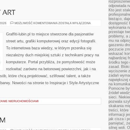
rozproszeni
odpowiada n
Kto jest sta
T ART
profesjonaln
bieżąco, daj
dostępność 
GRAFFITI
 2026
MOŻLIWOŚĆ KOMENTOWANIA
ZOSTAŁA WYŁĄCZONA
I
wykonania n
STREET
przestaje tw
ART
Graffiti-lubin.pl to miejsce stworzone dla pasjonatów
problemy, a 
mu na odpisy
street artu, grafiki komputerowej oraz edycji fotografii.
gaszeniu dr
To internetowa baza wiedzy, w którym przenika się
poczucie zmę
wskazać konk
niezależny duch miejskiej sztuki z technikami pracy na
najbardziej
komputerze. Portal przybliża, że pomysłowość może
środku tego 
zasad. Bloki
rozkwitać zarówno na betonowej powierzchni, jak i na
wyciszenie 
zadań wymag
sób, które chcą projektować, szlifować talent, a także
największej 
arwy. Nowości na stronie to Inspiracje i Style Artystyczne
na komunikac
Pomocne byw
źródeł wied
sieci. Nieki
pozwala szyb
ZANIE NIERUCHOMOŚCIAMI
skakania mi
treści, które
informacji j
jak cisza i 
AM
pamiętać, że
silnej woli.