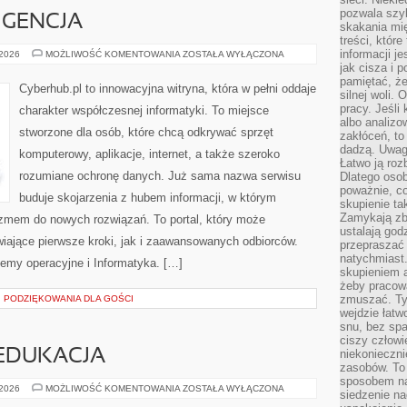
pozwala szyb
IGENCJA
skakania mi
treści, które
informacji j
SZTUCZNA
 2026
MOŻLIWOŚĆ KOMENTOWANIA
ZOSTAŁA WYŁĄCZONA
INTELIGENCJA
jak cisza i 
pamiętać, że
Cyberhub.pl to innowacyjna witryna, która w pełni oddaje
silnej woli.
pracy. Jeśli 
charakter współczesnej informatyki. To miejsce
albo analizo
stworzone dla osób, które chcą odkrywać sprzęt
zakłóceń, to
dadzą. Uwag
komputerowy, aplikacje, internet, a także szeroko
Łatwo ją roz
rozumiane ochronę danych. Już sama nazwa serwisu
Dlatego osob
poważnie, co
buduje skojarzenia z hubem informacji, w którym
skupienie tak
Zamykają zb
azmem do nowych rozwiązań. To portal, który może
ustalają god
iające pierwsze kroki, jak i zaawansowanych odbiorców.
przepraszać 
natychmiast.
emy operacyjne i Informatyka. […]
skupieniem 
żeby pracowa
zmuszać. Ty
I PODZIĘKOWANIA DLA GOŚCI
wejdzie łatw
snu, bez spa
ciszy człowi
EDUKACJA
niekonieczn
zasobów. To
sposobem na 
HARCERSTWO
 2026
MOŻLIWOŚĆ KOMENTOWANIA
ZOSTAŁA WYŁĄCZONA
siedzenie na
A