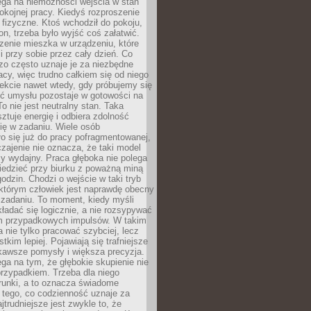
ega na niemożności wejścia w stan
pokojnej pracy. Kiedyś rozproszenie
j fizyczne. Ktoś wchodził do pokoju,
fon, trzeba było wyjść coś załatwić.
zenie mieszka w urządzeniu, które
i przy sobie przez cały dzień. Co
zo często uznaje je za niezbędne
acy, więc trudno całkiem się od niego
ekcie nawet wtedy, gdy próbujemy się
ść umysłu pozostaje w gotowości na
To nie jest neutralny stan. Taka
ztuje energię i odbiera zdolność
ię w zadaniu. Wiele osób
o się już do pracy pofragmentowanej,
zajenie nie oznacza, że taki model
zy wydajny. Praca głęboka nie polega
iedzieć przy biurku z poważną miną
godzin. Chodzi o wejście w taki tryb
 którym człowiek jest naprawdę obecny
 zadaniu. To moment, kiedy myśli
ładać się logicznie, a nie rozsypywać
 przypadkowych impulsów. W takim
 nie tylko pracować szybciej, lecz
tkim lepiej. Pojawiają się trafniejsze
kawsze pomysły i większa precyzja.
ga na tym, że głębokie skupienie nie
przypadkiem. Trzeba dla niego
runki, a to oznacza świadome
 tego, co codzienność uznaje za
jtrudniejsze jest zwykle to, że