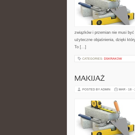
związków i przemian nie musi być 
użyteczne objaśnienia, dzięki któr
To […]
CATEGORIES:
DSKRAKOW
MAKIJAŻ
POSTED BY ADMIN
MAR - 18 -