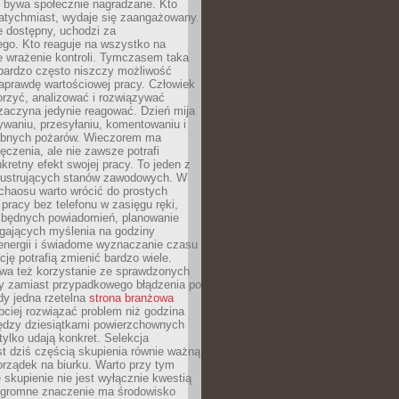
e bywa społecznie nagradzane. Kto
atychmiast, wydaje się zaangażowany.
le dostępny, uchodzi za
ego. Kto reaguje na wszystko na
e wrażenie kontroli. Tymczasem taka
bardzo często niszczy możliwość
aprawdę wartościowej pracy. Człowiek
orzyć, analizować i rozwiązywać
zaczyna jedynie reagować. Dzień mija
waniu, przesyłaniu, komentowaniu i
obnych pożarów. Wieczorem ma
czenia, ale nie zawsze potrafi
retny efekt swojej pracy. To jeden z
 frustrujących stanów zawodowych. W
chaosu warto wrócić do prostych
 pracy bez telefonu w zasięgu ręki,
zbędnych powiadomień, planowanie
ających myślenia na godziny
energii i świadome wyznaczanie czasu
ję potrafią zmienić bardzo wiele.
a też korzystanie ze sprawdzonych
zy zamiast przypadkowego błądzenia po
edy jedna rzetelna
strona branżowa
ciej rozwiązać problem niż godzina
ędzy dziesiątkami powierzchownych
 tylko udają konkret. Selekcja
est dziś częścią skupienia równie ważną
porządek na biurku. Warto przy tym
 skupienie nie jest wyłącznie kwestią
 Ogromne znaczenie ma środowisko