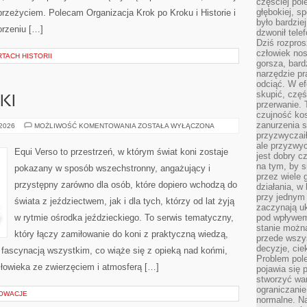
częściej pol
głębokiej, s
rzeżyciem. Polecam Organizacja Krok po Kroku i Historie i
było bardzie
orzeniu […]
dzwonił tele
Dziś rozpros
człowiek nos
TACH HISTORII
gorsza, bard
narzędzie pr
odciąć. W ef
skupić, czę
KI
przerwanie. 
czujność kos
zanurzenia s
SPRZĘT
 2026
MOŻLIWOŚĆ KOMENTOWANIA
ZOSTAŁA WYŁĄCZONA
JEŹDZIECKI
przyzwyczaił
ale przyzwyc
Equi Verso to przestrzeń, w którym świat koni zostaje
jest dobry c
na tym, by s
pokazany w sposób wszechstronny, angażujący i
przez wiele 
przystępny zarówno dla osób, które dopiero wchodzą do
działania, w
przy jednym
świata z jeździectwem, jak i dla tych, którzy od lat żyją
zaczynają uk
w rytmie ośrodka jeździeckiego. To serwis tematyczny,
pod wpływem
stanie można
który łączy zamiłowanie do koni z praktyczną wiedzą,
przede wszys
decyzje, cie
ascynacją wszystkim, co wiąże się z opieką nad końmi,
Problem pole
człowieka ze zwierzęciem i atmosferą […]
pojawia się 
stworzyć wa
ograniczanie
NOWACJE
normalne. Na