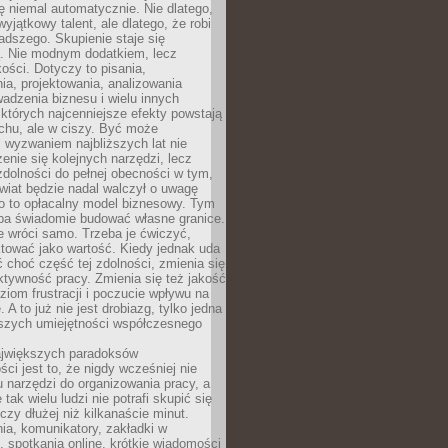
ę niemal automatycznie. Nie dlatego,
wyjątkowy talent, ale dlatego, że robi
adszego. Skupienie staje się
. Nie modnym dodatkiem, lecz
ości. Dotyczy to pisania,
a, projektowania, analizowania
adzenia biznesu i wielu innych
których najcenniejsze efekty powstają
chu, ale w ciszy. Być może
 wyzwaniem najbliższych lat nie
enie się kolejnych narzędzi, lecz
dolności do pełnej obecności w tym,
wiat będzie nadal walczył o uwagę
o to opłacalny model biznesowy. Tym
eba świadomie budować własne granice.
e wróci samo. Trzeba je ćwiczyć,
aktować jako wartość. Kiedy jednak uda
 choć część tej zdolności, zmienia się
ektywność pracy. Zmienia się też jakość
ziom frustracji i poczucie wpływu na
 A to już nie jest drobiazg, tylko jedna
jszych umiejętności współczesnego
jwiększych paradoksów
ci jest to, że nigdy wcześniej nie
u narzędzi do organizowania pracy, a
tak wielu ludzi nie potrafi skupić się
eczy dłużej niż kilkanaście minut.
ia, komunikatory, zakładki w
, spotkania online, krótkie wiadomości