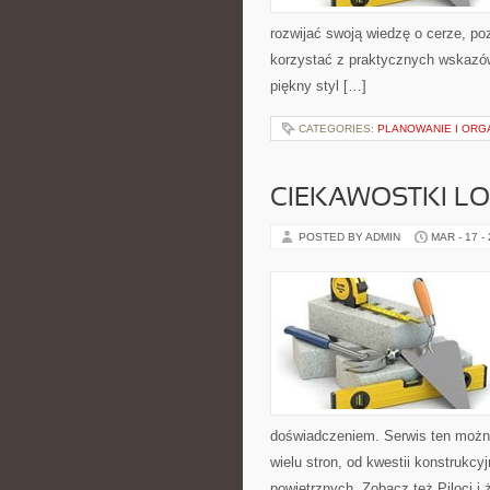
rozwijać swoją wiedzę o cerze, po
korzystać z praktycznych wskazó
piękny styl […]
CATEGORIES:
PLANOWANIE I ORG
CIEKAWOSTKI LO
POSTED BY ADMIN
MAR - 17 -
doświadczeniem. Serwis ten można
wielu stron, od kwestii konstrukc
powietrznych. Zobacz też Piloci i 