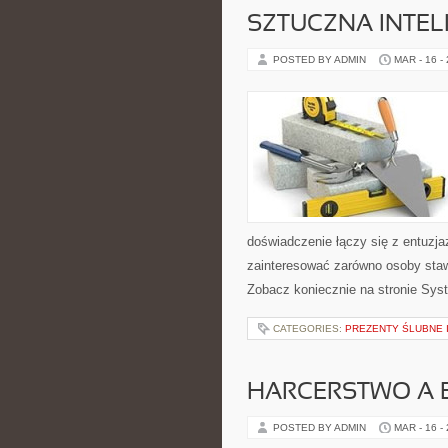
SZTUCZNA INTEL
POSTED BY ADMIN
MAR - 16 -
doświadczenie łączy się z entuzj
zainteresować zarówno osoby staw
Zobacz koniecznie na stronie Syst
CATEGORIES:
PREZENTY ŚLUBNE 
HARCERSTWO A 
POSTED BY ADMIN
MAR - 16 -