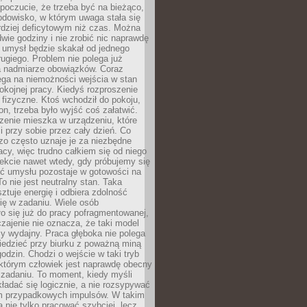
 poczucie, że trzeba być na bieżąco,
odowisko, w którym uwaga stała się
dziej deficytowym niż czas. Można
wie godziny i nie zrobić nic naprawdę
 umysł będzie skakał od jednego
ugiego. Problem nie polega już
a nadmiarze obowiązków. Coraz
ega na niemożności wejścia w stan
pokojnej pracy. Kiedyś rozproszenie
j fizyczne. Ktoś wchodził do pokoju,
fon, trzeba było wyjść coś załatwić.
zenie mieszka w urządzeniu, które
i przy sobie przez cały dzień. Co
zo często uznaje je za niezbędne
acy, więc trudno całkiem się od niego
ekcie nawet wtedy, gdy próbujemy się
ść umysłu pozostaje w gotowości na
To nie jest neutralny stan. Taka
ztuje energię i odbiera zdolność
ię w zadaniu. Wiele osób
o się już do pracy pofragmentowanej,
zajenie nie oznacza, że taki model
zy wydajny. Praca głęboka nie polega
iedzieć przy biurku z poważną miną
godzin. Chodzi o wejście w taki tryb
 którym człowiek jest naprawdę obecny
 zadaniu. To moment, kiedy myśli
ładać się logicznie, a nie rozsypywać
 przypadkowych impulsów. W takim
 nie tylko pracować szybciej, lecz