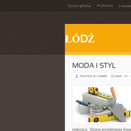
Archiwum
Strona główna
Łatwop
ŁÓDŹ
MODA I STYL
POSTED BY ADMIN
MAR - 21 -
realizacji. Strona przedstawia św