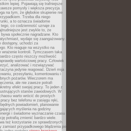
tkim lepiej. Pojawiają się trafniejsze
kawsze pomysły i większa precyzja.
ga na tym, że głębokie skupienie nie
przypadkiem. Trzeba dla niego
runki, a to oznacza świadome
 tego, co codzienność uznaje za
jtrudniejsze jest zwykle to, że
e bywa społecznie nagradzane. Kto
atychmiast, wydaje się zaangażowany.
le dostępny, uchodzi za
ego. Kto reaguje na wszystko na
e wrażenie kontroli. Tymczasem taka
bardzo często niszczy możliwość
aprawdę wartościowej pracy. Człowiek
orzyć, analizować i rozwiązywać
zaczyna jedynie reagować. Dzień mija
waniu, przesyłaniu, komentowaniu i
obnych pożarów. Wieczorem ma
czenia, ale nie zawsze potrafi
retny efekt swojej pracy. To jeden z
 frustrujących stanów zawodowych. W
chaosu warto wrócić do prostych
 pracy bez telefonu w zasięgu ręki,
zbędnych powiadomień, planowanie
ających myślenia na godziny
energii i świadome wyznaczanie czasu
ję potrafią zmienić bardzo wiele.
a też korzystanie ze sprawdzonych
zy zamiast przypadkowego błądzenia po
edy jedna rzetelna
strona branżowa