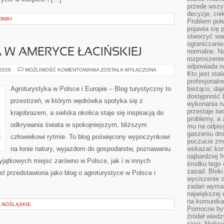
przede wszys
decyzje, cie
NIKI
Problem pole
pojawia się 
stworzyć wa
ograniczanie
W AMERYCE ŁACIŃSKIEJ
normalne. Na
rozproszeni
odpowiada n
AGROTURYSTYKA
 2026
MOŻLIWOŚĆ KOMENTOWANIA
ZOSTAŁA WYŁĄCZONA
Kto jest sta
W
AMERYCE
profesjonaln
ŁACIŃSKIEJ
Agroturystyka w Polsce i Europie – Blog turystyczny to
bieżąco, daj
dostępność 
przestrzeń, w którym wędrówka spotyka się z
wykonania n
przestaje tw
krajobrazem, a sielska okolica staje się inspiracją do
problemy, a 
odkrywania świata w spokojniejszym, bliższym
mu na odpisy
gaszeniu dr
człowiekowi rytmie. To blog poświęcony wypoczynkowi
poczucie zmę
na łonie natury, wyjazdom do gospodarstw, poznawaniu
wskazać konk
najbardziej
wyjątkowych miejsc zarówno w Polsce, jak i w innych
środku tego 
zasad. Bloki
t przedstawiona jako blog o agroturystyce w Polsce i
wyciszenie 
zadań wymag
największej 
na komunikac
LNOŚLĄSKIE
Pomocne byw
źródeł wied
sieci. Nieki