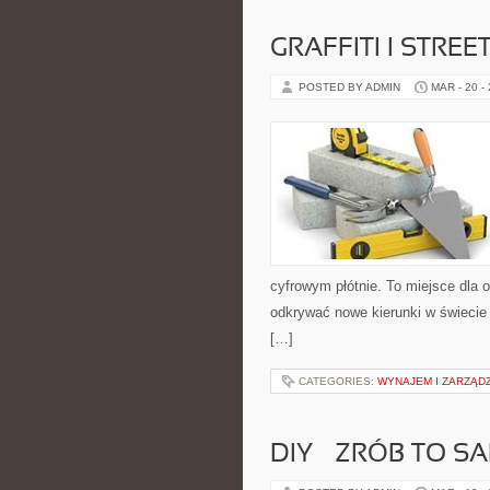
GRAFFITI I STREE
POSTED BY ADMIN
MAR - 20 -
cyfrowym płótnie. To miejsce dla o
odkrywać nowe kierunki w świecie b
[…]
CATEGORIES:
WYNAJEM I ZARZĄD
DIY – ZRÓB TO S