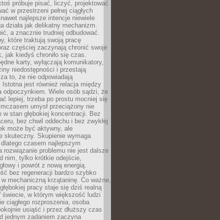
ktoś próbuje pisać, liczyć, projektować
wać w przestrzeni pełnej ciągłych
 nawet najlepsze intencje niewiele
a działa jak delikatny mechanizm.
bić, a znacznie trudniej odbudować.
y, które traktują swoją pracę
raz częściej zaczynają chronić swoje
, jak kiedyś chroniło się czas.
ędne karty, wyłączają komunikatory,
ziny niedostępności i przestają
za to, że nie odpowiadają
 Istotna jest również relacja między
a odpoczynkiem. Wiele osób sądzi, że
ć lepiej, trzeba po prostu mocniej się
mczasem umysł przeciążony nie
o w stan głębokiej koncentracji. Bez
ceru, bez chwil oddechu i bez zwykłej
ek może być aktywny, ale
ie skuteczny. Skupienie wymaga
 dlatego czasem najlepszym
rozwiązanie problemu nie jest dalsze
d nim, tylko krótkie odejście,
głowy i powrót z nową energią.
ść bez regeneracji bardzo szybko
ę w mechaniczną krzątaninę. Co ważne,
głębokiej pracy staje się dziś realną
 świecie, w którym większość ludzi
bie ciągłego rozproszenia, osoba
pokojnie usiąść i przez dłuższy czas
d jednym zadaniem zaczyna