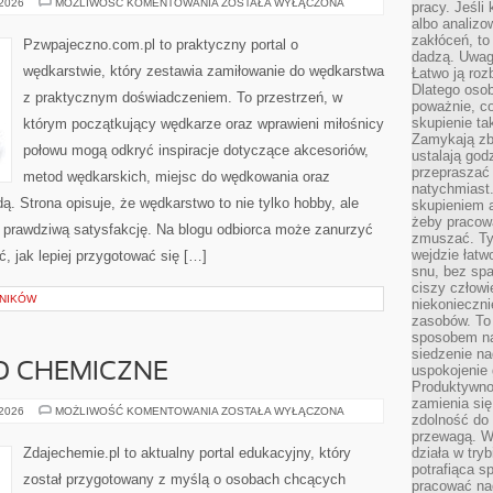
DIY
 2026
MOŻLIWOŚĆ KOMENTOWANIA
ZOSTAŁA WYŁĄCZONA
pracy. Jeśli 
–
albo analizo
ZRÓB
TO
zakłóceń, to
Pzwpajeczno.com.pl to praktyczny portal o
SAM
dadzą. Uwag
wędkarstwie, który zestawia zamiłowanie do wędkarstwa
Łatwo ją roz
Dlatego osob
z praktycznym doświadczeniem. To przestrzeń, w
poważnie, co
skupienie tak
którym początkujący wędkarze oraz wprawieni miłośnicy
Zamykają zb
połowu mogą odkryć inspiracje dotyczące akcesoriów,
ustalają god
przepraszać 
metod wędkarskich, miejsc do wędkowania oraz
natychmiast.
 Strona opisuje, że wędkarstwo to nie tylko hobby, ale
skupieniem 
żeby pracowa
je prawdziwą satysfakcję. Na blogu odbiorca może zanurzyć
zmuszać. Ty
wejdzie łatw
, jak lepiej przygotować się […]
snu, bez spa
ciszy człowi
LNIKÓW
niekonieczn
zasobów. To
sposobem na 
siedzenie na
O CHEMICZNE
uspokojenie 
Produktywno
zamienia si
BEZPIECZEŃSTWO
 2026
MOŻLIWOŚĆ KOMENTOWANIA
ZOSTAŁA WYŁĄCZONA
zdolność do 
CHEMICZNE
przewagą. W
Zdajechemie.pl to aktualny portal edukacyjny, który
działa w try
potrafiąca s
został przygotowany z myślą o osobach chcących
pracować na