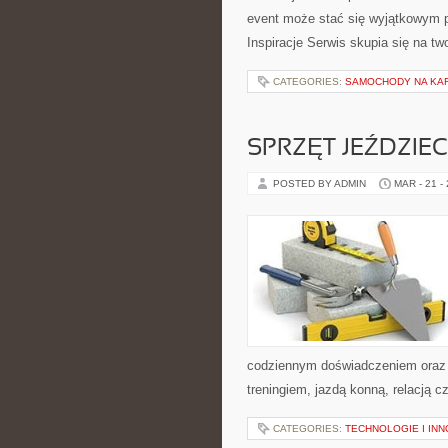
event może stać się wyjątkowym p
Inspiracje Serwis skupia się na tw
CATEGORIES:
SAMOCHODY NA KAR
SPRZĘT JEŹDZIEC
POSTED BY ADMIN
MAR - 21 -
codziennym doświadczeniem oraz f
treningiem, jazdą konną, relacją 
CATEGORIES:
TECHNOLOGIE I IN