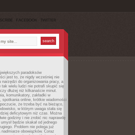
SCRIBE
FACEBOOK
TWITTER
jwiększych paradoksów
ci jest to, że nigdy wcześniej nie
u narzędzi do organizowania pracy, a
tak wielu ludzi nie potrafi skupić się
eczy dłużej niż kilkanaście minut.
ia, komunikatory, zakładki w
, spotkania online, krótkie wiadomości
 poczucie, że trzeba być na bieżąco,
odowisko, w którym uwaga stała się
dziej deficytowym niż czas. Można
wie godziny i nie zrobić nic naprawdę
 umysł będzie skakał od jednego
ugiego. Problem nie polega już
a nadmiarze obowiązków. Coraz