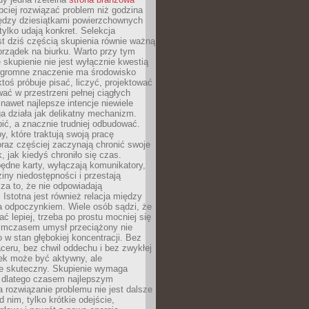
ciej rozwiązać problem niż godzina
ędzy dziesiątkami powierzchownych
 tylko udają konkret. Selekcja
est dziś częścią skupienia równie ważną
porządek na biurku. Warto przy tym
 skupienie nie jest wyłącznie kwestią
 Ogromne znaczenie ma środowisko
ktoś próbuje pisać, liczyć, projektować
wać w przestrzeni pełnej ciągłych
 nawet najlepsze intencje niewiele
a działa jak delikatny mechanizm.
bić, a znacznie trudniej odbudować.
y, które traktują swoją pracę
raz częściej zaczynają chronić swoje
, jak kiedyś chroniło się czas.
ędne karty, wyłączają komunikatory,
ziny niedostępności i przestają
za to, że nie odpowiadają
 Istotna jest również relacja między
a odpoczynkiem. Wiele osób sądzi, że
ć lepiej, trzeba po prostu mocniej się
mczasem umysł przeciążony nie
o w stan głębokiej koncentracji. Bez
ceru, bez chwil oddechu i bez zwykłej
ek może być aktywny, ale
ie skuteczny. Skupienie wymaga
 dlatego czasem najlepszym
rozwiązanie problemu nie jest dalsze
d nim, tylko krótkie odejście,