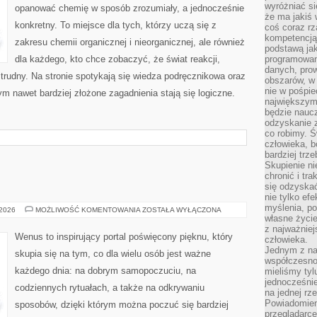
wyróżniać si
opanować chemię w sposób zrozumiały, a jednocześnie
że ma jakiś 
konkretny. To miejsce dla tych, którzy uczą się z
coś coraz rz
kompetencją
zakresu chemii organicznej i nieorganicznej, ale również
podstawą jak
dla każdego, kto chce zobaczyć, że świat reakcji,
programowani
danych, prow
trudny. Na stronie spotykają się wiedza podręcznikowa oraz
obszarów, w 
nie w pośpie
ym nawet bardziej złożone zagadnienia stają się logiczne.
największym
będzie naucz
odzyskanie z
co robimy. Ś
człowieka, b
bardziej trz
Skupienie ni
chronić i tr
się odzyskać
nie tylko ef
myślenia, po
MAKIJAŻ
 2026
MOŻLIWOŚĆ KOMENTOWANIA
ZOSTAŁA WYŁĄCZONA
własne życie.
z najważnie
Wenus to inspirujący portal poświęcony pięknu, który
człowieka.
Jednym z na
skupia się na tym, co dla wielu osób jest ważne
współczesnoś
każdego dnia: na dobrym samopoczuciu, na
mieliśmy tyl
jednocześnie 
codziennych rytuałach, a także na odkrywaniu
na jednej rz
Powiadomien
sposobów, dzięki którym można poczuć się bardziej
przeglądarce