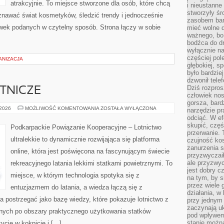
atrakcyjnie. To miejsce stworzone dla osób, które chcą
i nieustanne
stworzyły śr
znawać świat kosmetyków, śledzić trendy i jednocześnie
zasobem bar
wek podanych w czytelny sposób. Strona łączy w sobie
mieć wolne d
ważnego, bo
bodźca do dr
wyłącznie n
częściej pol
ANIZACJA
głębokiej, s
było bardzie
dzwonił tele
Dziś rozpros
TNICZE
człowiek nos
gorsza, bard
CIEKAWOSTKI
 2026
MOŻLIWOŚĆ KOMENTOWANIA
ZOSTAŁA WYŁĄCZONA
narzędzie pr
LOTNICZE
odciąć. W ef
skupić, czę
Podkarpackie Powiązanie Kooperacyjne – Lotnictwo
przerwanie. 
ultralekkie to dynamicznie rozwijająca się platforma
czujność kos
zanurzenia s
online, która jest poświęcona na fascynującym świecie
przyzwyczaił
ale przyzwyc
rekreacyjnego latania lekkimi statkami powietrznymi. To
jest dobry c
miejsce, w którym technologia spotyka się z
na tym, by s
przez wiele 
entuzjazmem do latania, a wiedza łączą się z
działania, w
 postrzegać jako bazę wiedzy, które pokazuje lotnictwo z
przy jednym
zaczynają uk
yjnych po obszary praktycznego użytkowania statków
pod wpływem
stanie można
życie w kokpicie i […]