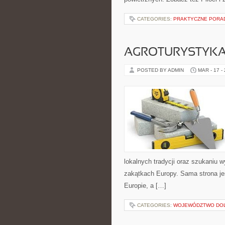
CATEGORIES:
PRAKTYCZNE PORAD
AGROTURYSTYKA 
POSTED BY ADMIN
MAR - 17 -
lokalnych tradycji oraz szukaniu 
zakątkach Europy. Sama strona jes
Europie, a […]
CATEGORIES:
WOJEWÓDZTWO DO