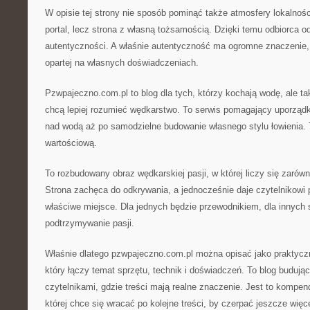
W opisie tej strony nie sposób pominąć także atmosfery lokalnośc
portal, lecz strona z własną tożsamością. Dzięki temu odbiorca o
autentyczności. A właśnie autentyczność ma ogromne znaczenie,
opartej na własnych doświadczeniach.
Pzwpajeczno.com.pl to blog dla tych, którzy kochają wodę, ale ta
chcą lepiej rozumieć wędkarstwo. To serwis pomagający uporzą
nad wodą aż po samodzielne budowanie własnego stylu łowienia. 
wartościową.
To rozbudowany obraz wędkarskiej pasji, w której liczy się zarówno
Strona zachęca do odkrywania, a jednocześnie daje czytelnikowi p
właściwe miejsce. Dla jednych będzie przewodnikiem, dla innyc
podtrzymywanie pasji.
Właśnie dlatego pzwpajeczno.com.pl można opisać jako praktycz
który łączy temat sprzętu, technik i doświadczeń. To blog budują
czytelnikami, gdzie treści mają realne znaczenie. Jest to kompen
której chce się wracać po kolejne treści, by czerpać jeszcze wię