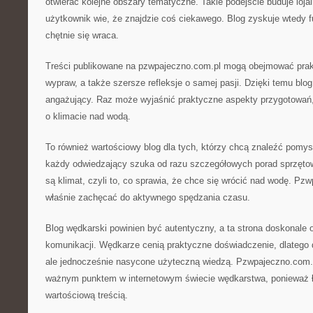
otwierać kolejne obszary tematyczne. Takie podejście buduje loja
użytkownik wie, że znajdzie coś ciekawego. Blog zyskuje wtedy f
chętnie się wraca.
Treści publikowane na pzwpajeczno.com.pl mogą obejmować prakty
wypraw, a także szersze refleksje o samej pasji. Dzięki temu blog
angażujący. Raz może wyjaśnić praktyczne aspekty przygotowań
o klimacie nad wodą.
To również wartościowy blog dla tych, którzy chcą znaleźć pomys
każdy odwiedzający szuka od razu szczegółowych porad sprzęt
są klimat, czyli to, co sprawia, że chce się wrócić nad wodę. P
właśnie zachęcać do aktywnego spędzania czasu.
Blog wędkarski powinien być autentyczny, a ta strona doskonale 
komunikacji. Wędkarze cenią praktyczne doświadczenie, dlatego d
ale jednocześnie nasycone użyteczną wiedzą. Pzwpajeczno.com.p
ważnym punktem w internetowym świecie wędkarstwa, ponieważ 
wartościową treścią.