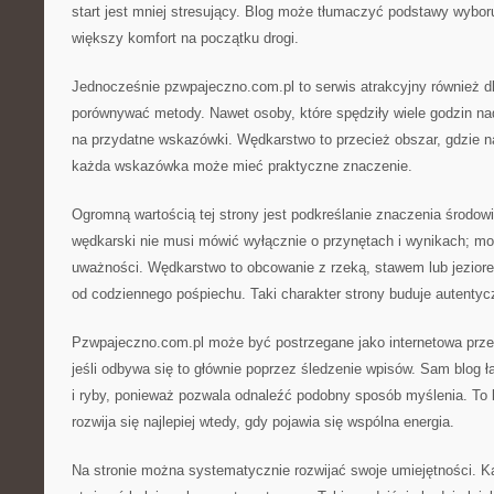
start jest mniej stresujący. Blog może tłumaczyć podstawy wybor
większy komfort na początku drogi.
Jednocześnie pzwpajeczno.com.pl to serwis atrakcyjny również dl
porównywać metody. Nawet osoby, które spędziły wiele godzin na
na przydatne wskazówki. Wędkarstwo to przecież obszar, gdzie na
każda wskazówka może mieć praktyczne znaczenie.
Ogromną wartością tej strony jest podkreślanie znaczenia środow
wędkarski nie musi mówić wyłącznie o przynętach i wynikach; m
uważności. Wędkarstwo to obcowanie z rzeką, stawem lub jezior
od codziennego pośpiechu. Taki charakter strony buduje autentyc
Pzwpajeczno.com.pl może być postrzegane jako internetowa prze
jeśli odbywa się to głównie poprzez śledzenie wpisów. Sam blog 
i ryby, ponieważ pozwala odnaleźć podobny sposób myślenia. To
rozwija się najlepiej wtedy, gdy pojawia się wspólna energia.
Na stronie można systematycznie rozwijać swoje umiejętności. 