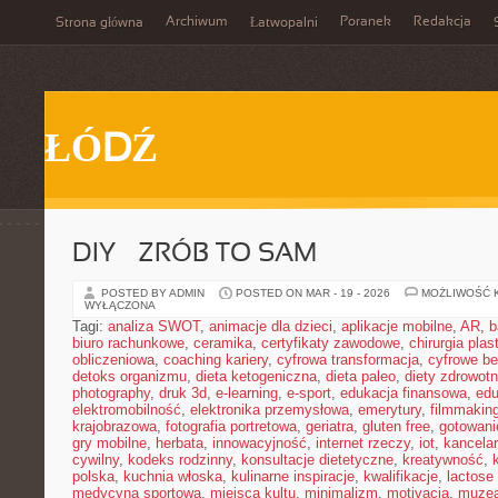
Archiwum
Poranek
Redakcja
Strona główna
Łatwopalni
ŁÓDŹ
DIY – ZRÓB TO SAM
POSTED BY ADMIN
POSTED ON MAR - 19 - 2026
MOŻLIWOŚĆ 
WYŁĄCZONA
Tagi:
analiza SWOT
,
animacje dla dzieci
,
aplikacje mobilne
,
AR
,
b
biuro rachunkowe
,
ceramika
,
certyfikaty zawodowe
,
chirurgia pla
obliczeniowa
,
coaching kariery
,
cyfrowa transformacja
,
cyfrowe b
detoks organizmu
,
dieta ketogeniczna
,
dieta paleo
,
diety zdrowot
photography
,
druk 3d
,
e-learning
,
e-sport
,
edukacja finansowa
,
edu
elektromobilność
,
elektronika przemysłowa
,
emerytury
,
filmmakin
krajobrazowa
,
fotografia portretowa
,
geriatra
,
gluten free
,
gotowan
gry mobilne
,
herbata
,
innowacyjność
,
internet rzeczy
,
iot
,
kancelar
cywilny
,
kodeks rodzinny
,
konsultacje dietetyczne
,
kreatywność
,
polska
,
kuchnia włoska
,
kulinarne inspiracje
,
kwalifikacje
,
lactose 
medycyna sportowa
,
miejsca kultu
,
minimalizm
,
motivacja
,
muze