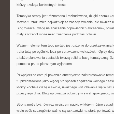
którzy szukają konkretnych treści.
Tematyka strony jest różnorodna i rozbudowana, dzięki czemu każ
Można tu zrozumieć najważniejsze zasady łowienia, ale również u
Blog zwraca uwagę na znaczenie odpowiednich akcesoriów, pokaz
mały szczegół może mieć znaczenie podczas połowu.
Ważnym elementem tego portalu jest dążenie do przekazywania k
trafia tutaj po ogólniki, lecz po sprawdzone wskazówki. Opisy do
a także planowania zasiadek tworzą solidną bazę tematyczną. Dz
pomocna przed pierwszym wyjazdem.
Pzwpajeczno.com.pl pokazuje autentyczne zainteresowanie temat
tu przedstawione jako więcej niż sposób spędzania wolnego czasu
którzy kochają ciszę o świcie, uważnego wsłuchiwania się w natur
przeżytego dnia. Blog wprowadza odbiorcę w świat spokojnego,
Strona może być również miejscem nauki, w którym różne zagadnie
wielu osób szczególnie ważne są wskazówki na start, ponieważ wł