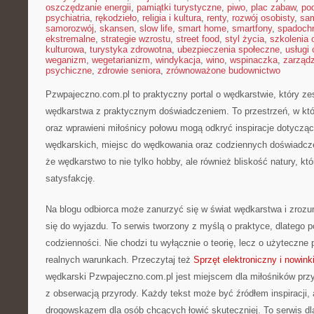
oszczędzanie energii
,
pamiątki turystyczne
,
piwo
,
plac zabaw
,
pod
psychiatria
,
rękodzieło
,
religia i kultura
,
renty
,
rozwój osobisty
,
sam
samorozwój
,
skansen
,
slow life
,
smart home
,
smartfony
,
spadochr
ekstremalne
,
strategie wzrostu
,
street food
,
styl życia
,
szkolenia 
kulturowa
,
turystyka zdrowotna
,
ubezpieczenia społeczne
,
usługi
weganizm
,
wegetarianizm
,
windykacja
,
wino
,
wspinaczka
,
zarząd
psychiczne
,
zdrowie seniora
,
zrównoważone budownictwo
Pzwpajeczno.com.pl to praktyczny portal o wędkarstwie, który ze
wędkarstwa z praktycznym doświadczeniem. To przestrzeń, w kt
oraz wprawieni miłośnicy połowu mogą odkryć inspiracje dotyczą
wędkarskich, miejsc do wędkowania oraz codziennych doświadcze
że wędkarstwo to nie tylko hobby, ale również bliskość natury, kt
satysfakcję.
Na blogu odbiorca może zanurzyć się w świat wędkarstwa i zrozum
się do wyjazdu. To serwis tworzony z myślą o praktyce, dlatego po
codzienności. Nie chodzi tu wyłącznie o teorię, lecz o użyteczne
realnych warunkach. Przeczytaj też
Sprzęt elektroniczny i nowink
wędkarski Pzwpajeczno.com.pl jest miejscem dla miłośników przy
z obserwacją przyrody. Każdy tekst może być źródłem inspiracji,
drogowskazem dla osób chcących łowić skuteczniej. To serwis dl