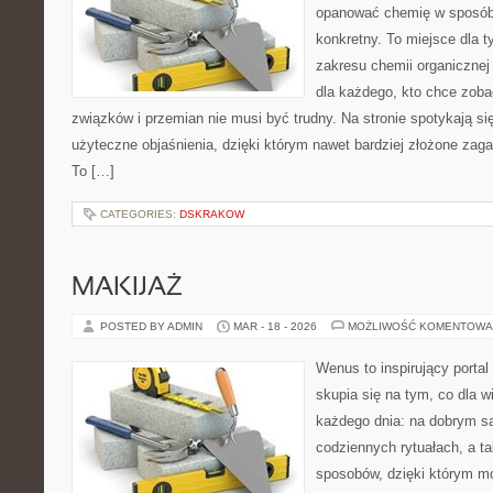
opanować chemię w sposób 
konkretny. To miejsce dla t
zakresu chemii organicznej 
dla każdego, kto chce zobac
związków i przemian nie musi być trudny. Na stronie spotykają s
użyteczne objaśnienia, dzięki którym nawet bardziej złożone zagad
To […]
CATEGORIES:
DSKRAKOW
MAKIJAŻ
POSTED BY ADMIN
MAR - 18 - 2026
MOŻLIWOŚĆ KOMENTOWA
Wenus to inspirujący portal
skupia się na tym, co dla w
każdego dnia: na dobrym s
codziennych rytuałach, a t
sposobów, dzięki którym mo