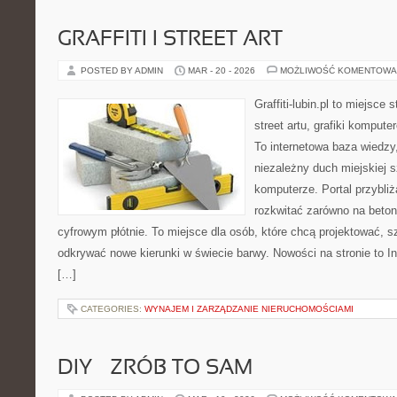
GRAFFITI I STREET ART
POSTED BY ADMIN
MAR - 20 - 2026
MOŻLIWOŚĆ KOMENTOWA
Graffiti-lubin.pl to miejsce
street artu, grafiki komputer
To internetowa baza wiedzy
niezależny duch miejskiej s
komputerze. Portal przybl
rozkwitać zarówno na betono
cyfrowym płótnie. To miejsce dla osób, które chcą projektować, sz
odkrywać nowe kierunki w świecie barwy. Nowości na stronie to Ins
[…]
CATEGORIES:
WYNAJEM I ZARZĄDZANIE NIERUCHOMOŚCIAMI
DIY – ZRÓB TO SAM