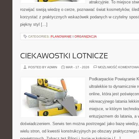
atrakcyjnie. To miejsce stw
rozwijać swoją wiedzę o cerze, poznawać świat kosmetyków, śledz
korzystać z praktycznych wskazówek podanych w czytelny sposó
piękny styl […]
CATEGORIES:
PLANOWANIE I ORGANIZACJA
CIEKAWOSTKI LOTNICZE
POSTED BY ADMIN
MAR - 17 - 2026
MOŻLIWOŚĆ KOMENTOWA
Podkarpackie Powiązanie K
ultralekkie to dynamicznie r
online, która jest poświęc
rekreacyjnego latania lekki
miejsce, w którym technolo
entuzjazmem do latania, a 
doświadczeniem. Serwis ten można postrzegać jako bazę wiedzy, 
wielu stron, od kwestii konstrukcyjnych po obszary praktycznego
powietrznych. Zobacz też Piloci i życie w kokpicie i […]