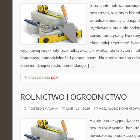
Strona internetowa poświęc
przestrzeń, w którym histor
współczesnością, a pasja d
wychowania staje się podst
serwis tematyczny tworzon
chcą lepiej zrozumieć świat
wyjątkowej wspólnoty oraz odkrywać, jak wielką rolę w życiu mło
braterstwo, samodzielność i pomoc innym. Na stronie można odna
zarówno dziejów ruchu harcerskiego, […]
CATEGORIES:
DOM
ROLNICTWO I OGRODNICTWO
POSTED BY ADMIN
MAR - 16 - 2026
MOŻLIWOŚĆ KOMENTOWA
Palety produkcyjne, tace wi
pcv to rozwiązania, bez któ
nowoczesną produkcję ogrod