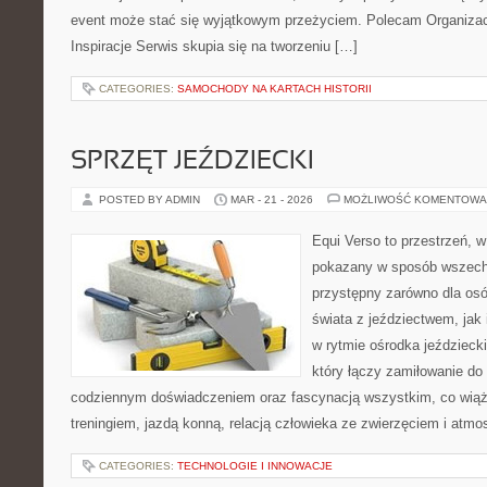
event może stać się wyjątkowym przeżyciem. Polecam Organizacja
Inspiracje Serwis skupia się na tworzeniu […]
CATEGORIES:
SAMOCHODY NA KARTACH HISTORII
SPRZĘT JEŹDZIECKI
POSTED BY ADMIN
MAR - 21 - 2026
MOŻLIWOŚĆ KOMENTOWA
Equi Verso to przestrzeń, w
pokazany w sposób wszechs
przystępny zarówno dla osó
świata z jeździectwem, jak i
w rytmie ośrodka jeździeck
który łączy zamiłowanie do
codziennym doświadczeniem oraz fascynacją wszystkim, co wiąże
treningiem, jazdą konną, relacją człowieka ze zwierzęciem i atmo
CATEGORIES:
TECHNOLOGIE I INNOWACJE