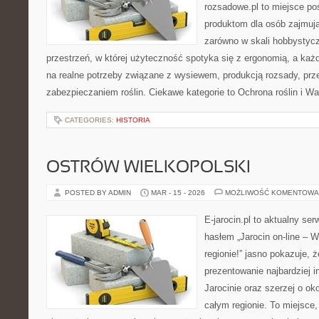
rozsadowe.pl to miejsce p
produktom dla osób zajmuj
zarówno w skali hobbystycz
przestrzeń, w której użyteczność spotyka się z ergonomią, a każ
na realne potrzeby związane z wysiewem, produkcją rozsady, pr
zabezpieczaniem roślin. Ciekawe kategorie to Ochrona roślin i W
CATEGORIES:
HISTORIA
OSTRÓW WIELKOPOLSKI
POSTED BY ADMIN
MAR - 15 - 2026
MOŻLIWOŚĆ KOMENTOWA
E-jarocin.pl to aktualny ser
hasłem „Jarocin on-line – W
regionie!” jasno pokazuje, ż
prezentowanie najbardziej i
Jarocinie oraz szerzej o ok
całym regionie. To miejsce,