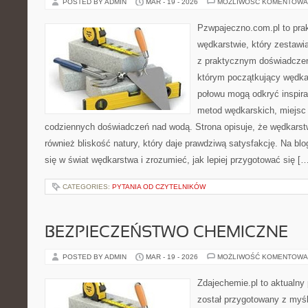
POSTED BY ADMIN
MAR - 19 - 2026
MOŻLIWOŚĆ KOMENTOWA
Pzwpajeczno.com.pl to prak
wędkarstwie, który zestawi
z praktycznym doświadczen
którym początkujący wędkar
połowu mogą odkryć inspira
metod wędkarskich, miejsc
codziennych doświadczeń nad wodą. Strona opisuje, że wędkarstwo
również bliskość natury, który daje prawdziwą satysfakcję. Na b
się w świat wędkarstwa i zrozumieć, jak lepiej przygotować się [
CATEGORIES:
PYTANIA OD CZYTELNIKÓW
BEZPIECZEŃSTWO CHEMICZNE
POSTED BY ADMIN
MAR - 19 - 2026
MOŻLIWOŚĆ KOMENTOWA
Zdajechemie.pl to aktualny 
został przygotowany z myś