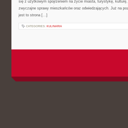
się z użytkowym spojrzeniem na życie miasta, turystykę, kulturę, 
zwyczajne sprawy mieszkańców oraz odwiedzających. Już na pozi
jest to strona […]
CATEGORIES:
KULINARIA