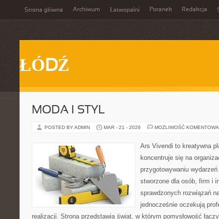
Archiwum
Poranek
Redakcja
Strona główna
Łatwopalni
ŁÓDŹ
MODA I STYL
POSTED BY ADMIN
MAR - 21 - 2026
MOŻLIWOŚĆ KOMENTOWA
Ars Vivendi to kreatywna pl
koncentruje się na organiza
przygotowywaniu wydarzeń 
stworzone dla osób, firm i i
sprawdzonych rozwiązań na
jednocześnie oczekują prof
realizacji. Strona przedstawia świat, w którym pomysłowość łącz