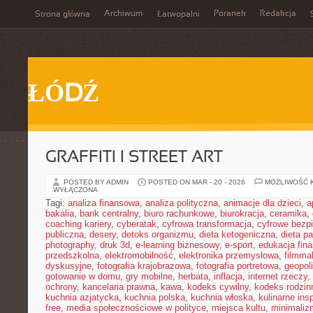
Archiwum
Poranek
Redakcja
Strona główna
Łatwopalni
ŁÓDŹ
GRAFFITI I STREET ART
POSTED BY ADMIN
POSTED ON MAR - 20 - 2026
MOŻLIWOŚĆ 
WYŁĄCZONA
Tagi:
analiza finansowa
,
analiza polityczna
,
animacje dla dzieci
,
a
bakalia
,
bank centralny
,
biuro rachunkowe
,
biurokracja
,
ceramika
,
coaching kariery
,
cyberatak
,
cyfrowa transformacja
,
cyfrowe bezp
publiczna
,
desery
,
detoks organizmu
,
dieta ketogeniczna
,
dieta pa
photography
,
druk 3d
,
e-learning biznesowy
,
e-sport
,
edukacja fin
przedszkolna
,
elektromobilność
,
elektronika przemysłowa
,
filmma
dyskusyjne
,
fotografia krajobrazowa
,
fotografia portretowa
,
geopol
gotowanie w domu
,
gry mobilne
,
herbata
,
inflacja
,
internet rzeczy
,
ochrony
,
kancelaria prawna
,
kawa
,
kodeks cywilny
,
kodeks rodzin
kuchnia azjatycka
,
kuchnia polska
,
kuchnia włoska
,
kulinarne insp
free
,
media społecznościowe w polityce
,
miejsca kultu
,
minimaliz