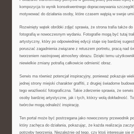
kompozycja to wynik konsekwentnego dopracowywania szczegółó
motywować do działania osoby, które czasem wątpią w swoje umie
Rozwinięty wątek obróbki zdjęć sprawia, że strona trafia także d
fotografią w nowoczesnym wydaniu. Fotografie mogą być tutaj tra
artystyczny, który po odpowiedniej edycji staje się bardziej suge
poruszać zagadnienia związane z retuszem portretu, pracą nad św
tworzeniem nastrojowej atmosfery obrazu. Dzięki temu użytkownik 
niewielkie zmiany potrafią całkowicie odmienić obraz.
Serwis ma również potencjał inspiracyjny, ponieważ pokazuje wiel
jednej strony miejski charakter graffiti, z drugiej świadome budow
tego wrażliwość fotograficzna. Takie zderzenie sprawia, że serw
osoby bardziej artystyczne, jak i tych, którzy wolą dokładność. To
twórców mogą odnaleźć inspirację.
Ten portal może być postrzegana jako nowoczesny przewodnik po 
który zachęca do działania, pokazując, że każda realizacja zacz
potrzeby tworzenia. Niezależnie od tego, czy ktoś interesuje się 