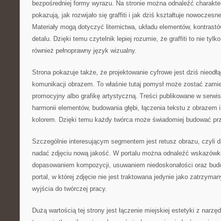
bezpośredniej formy wyrazu. Na stronie można odnaleźć charakter
pokazują, jak rozwijało się graffiti i jak dziś kształtuje nowoczesn
Materiały mogą dotyczyć liternictwa, układu elementów, kontrast
detalu. Dzięki temu czytelnik lepiej rozumie, że graffiti to nie tyl
również pełnoprawny język wizualny.
Strona pokazuje także, że projektowanie cyfrowe jest dziś nieod
komunikacji obrazem. To właśnie tutaj pomysł może zostać zamien
promocyjny albo grafikę artystyczną. Treści publikowane w serwi
harmonii elementów, budowania głębi, łączenia tekstu z obrazem
kolorem. Dzięki temu każdy twórca może świadomiej budować pr
Szczególnie interesującym segmentem jest retusz obrazu, czyli d
nadać zdjęciu nową jakość. W portalu można odnaleźć wskazówk
dopasowaniem kompozycji, usuwaniem niedoskonałości oraz budo
portal, w której zdjęcie nie jest traktowana jedynie jako zatrzyman
wyjścia do twórczej pracy.
Dużą wartością tej strony jest łączenie miejskiej estetyki z narzę