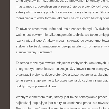
temu użytkownik może zobaczyć, że kreowanie nie kończy się n
miasta mogą z powodzeniem przenieść się do projektów cyfrowyc
sztukę uliczną mogą po obróbce zyskać nową siłę wyrazu. Strona
rozróżnienia między formami ekspresji są dziś coraz bardziej otwa
To również przestrzeń, które podkreśla znaczenie stylu. W świeci
ważne jest bowiem nie tylko znajomość technik, ale także umiej
języka wizualnego. Artykuły mogą inspirować do eksperymentowan
stylów, a także do świadomego rozwijania talentu. To miejsce, w
stanowi ważny fundament.
Ta strona może być również miejscem zdobywania konkretnych umi
chcą tworzyć coraz lepsze realizacje. Użytkownik może odnajdy
organizacji projektu, doboru efektów, a także tworzenia atrakcyjn
temu serwis staje się nie tylko przestrzenią do czytania inspirując
praktycznym przewodnikiem.
Ważnym elementem takiej strony jest także pokazywanie procesu
najbardziej inspirujące jest nie tylko ukończona praca, ale równie
Pokazanie transformacji pomysłu w gotową pracę pozwala lepiej 