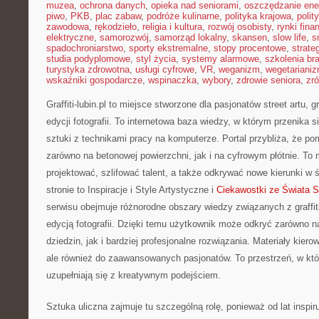
muzea
,
ochrona danych
,
opieka nad seniorami
,
oszczędzanie ener
piwo
,
PKB
,
plac zabaw
,
podróże kulinarne
,
polityka krajowa
,
polit
zawodowa
,
rękodzieło
,
religia i kultura
,
rozwój osobisty
,
rynki fin
elektryczne
,
samorozwój
,
samorząd lokalny
,
skansen
,
slow life
,
s
spadochroniarstwo
,
sporty ekstremalne
,
stopy procentowe
,
strate
studia podyplomowe
,
styl życia
,
systemy alarmowe
,
szkolenia br
turystyka zdrowotna
,
usługi cyfrowe
,
VR
,
weganizm
,
wegetariani
wskaźniki gospodarcze
,
wspinaczka
,
wybory
,
zdrowie seniora
,
zr
Graffiti-lubin.pl to miejsce stworzone dla pasjonatów street artu, 
edycji fotografii. To internetowa baza wiedzy, w którym przenika s
sztuki z technikami pracy na komputerze. Portal przybliża, że 
zarówno na betonowej powierzchni, jak i na cyfrowym płótnie. To 
projektować, szlifować talent, a także odkrywać nowe kierunki w 
stronie to Inspiracje i Style Artystyczne i
Ciekawostki ze Świata S
serwisu obejmuje różnorodne obszary wiedzy związanych z graffit
edycją fotografii. Dzięki temu użytkownik może odkryć zarówno n
dziedzin, jak i bardziej profesjonalne rozwiązania. Materiały kie
ale również do zaawansowanych pasjonatów. To przestrzeń, w k
uzupełniają się z kreatywnym podejściem.
Sztuka uliczna zajmuje tu szczególną rolę, ponieważ od lat inspi