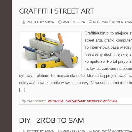
GRAFFITI I STREET ART
POSTED BY ADMIN
MAR - 20 - 2026
MOŻLIWOŚĆ KOMENTOWA
Graffiti-lubin.pl to miejsce
street artu, grafiki komputer
To internetowa baza wiedzy
niezależny duch miejskiej s
komputerze. Portal przybl
rozkwitać zarówno na betono
cyfrowym płótnie. To miejsce dla osób, które chcą projektować, sz
odkrywać nowe kierunki w świecie barwy. Nowości na stronie to Ins
[…]
CATEGORIES:
WYNAJEM I ZARZĄDZANIE NIERUCHOMOŚCIAMI
DIY – ZRÓB TO SAM
POSTED BY ADMIN
MAR - 19 - 2026
MOŻLIWOŚĆ KOMENTOWA