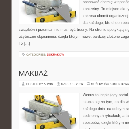
opanować chemię w sposób 
konkretny. To miejsce dla t
zakresu chemii organicznej 
dla każdego, kto chce zobac
związków i przemian nie musi być trudny. Na stronie spotykają s
użyteczne objaśnienia, dzięki którym nawet bardziej złożone zagad
To […]
CATEGORIES:
DSKRAKOW
MAKIJAŻ
POSTED BY ADMIN
MAR - 18 - 2026
MOŻLIWOŚĆ KOMENTOWA
Wenus to inspirujący portal
skupia się na tym, co dla w
każdego dnia: na dobrym s
codziennych rytuałach, a t
sposobów, dzięki którym mo