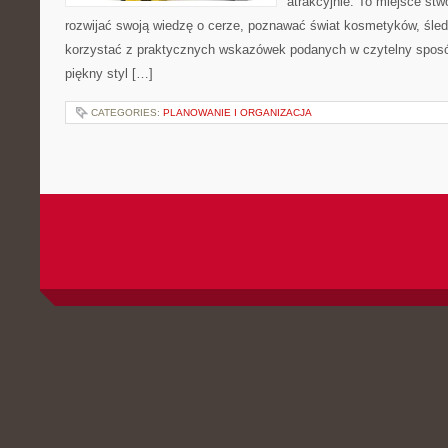
atrakcyjnie. To miejsce stw
rozwijać swoją wiedzę o cerze, poznawać świat kosmetyków, śledz
korzystać z praktycznych wskazówek podanych w czytelny sposó
piękny styl […]
CATEGORIES:
PLANOWANIE I ORGANIZACJA