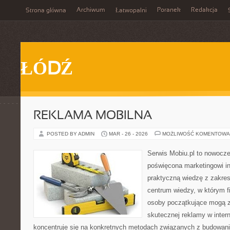
Archiwum
Poranek
Redakcja
Strona główna
Łatwopalni
ŁÓDŹ
REKLAMA MOBILNA
POSTED BY ADMIN
MAR - 26 - 2026
MOŻLIWOŚĆ KOMENTOWA
Serwis Mobiu.pl to nowocze
poświęcona marketingowi in
praktyczną wiedzę z zakres
centrum wiedzy, w którym fi
osoby początkujące mogą z
skutecznej reklamy w inter
koncentruje się na konkretnych metodach związanych z budowan