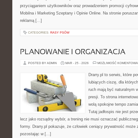
przyciąganiem użytkowników oraz prowadzeniem promocji cyfrow
Mobilna i Marketing Szeptany i Opinie Online. Na stronie porusz
reklamą […]
CATEGORIES:
RASY PSÓW
PLANOWANIE I ORGANIZACJA
POSTED BY ADMIN
MAR - 25 - 2026
MOŻLIWOŚĆ KOMENTOWA
Drarry.pl to serwis, które 
lubiących ciszę, dla który
ruch mają być naturalnym w
presji. To strona internetow
wolą spokojne tempo zamias
Tutaj jadłospis nie jest prz
lecz jako rozsądny wybór, a trening nie musi oznaczać publiczne
formy. Drarry.pl pokazuje, że człowiek ceniący prywatność może
pozostając w […]