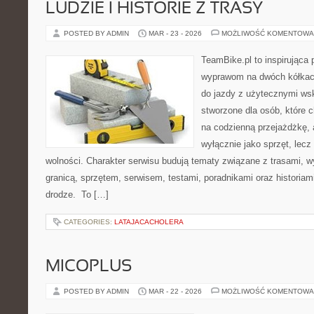
LUDZIE I HISTORIE Z TRASY
POSTED BY ADMIN
MAR - 23 - 2026
MOŻLIWOŚĆ KOMENTOWA
TeamBike.pl to inspirująca
wyprawom na dwóch kółkach
do jazdy z użytecznymi ws
stworzone dla osób, które c
na codzienną przejażdżkę, a
wyłącznie jako sprzęt, lecz 
wolności. Charakter serwisu budują tematy związane z trasami, 
granicą, sprzętem, serwisem, testami, poradnikami oraz historiam
drodze. To […]
CATEGORIES:
LATAJACACHOLERA
MICOPLUS
POSTED BY ADMIN
MAR - 22 - 2026
MOŻLIWOŚĆ KOMENTOWA