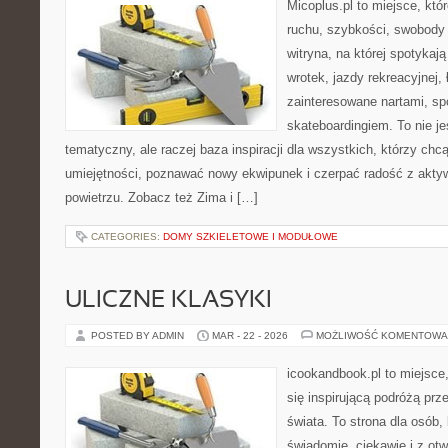
Micoplus.pl to miejsce, któ
ruchu, szybkości, swobody 
witryna, na której spotykają
wrotek, jazdy rekreacyjnej,
zainteresowane nartami, s
skateboardingiem. To nie je
tematyczny, ale raczej baza inspiracji dla wszystkich, którzy chc
umiejętności, poznawać nowy ekwipunek i czerpać radość z akt
powietrzu. Zobacz też Zima i […]
CATEGORIES:
DOMY SZKIELETOWE I MODUŁOWE
ULICZNE KLASYKI
POSTED BY ADMIN
MAR - 22 - 2026
MOŻLIWOŚĆ KOMENTOWA
icookandbook.pl to miejsce,
się inspirującą podróżą prz
świata. To strona dla osób
świadomie, ciekawie i z ot