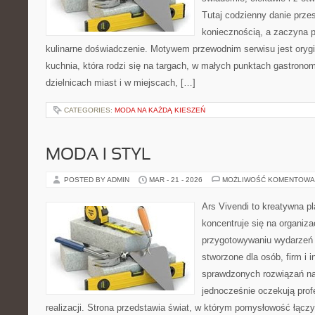
Tutaj codzienny danie prze
koniecznością, a zaczyna 
kulinarne doświadczenie. Motywem przewodnim serwisu jest orygin
kuchnia, która rodzi się na targach, w małych punktach gastrono
dzielnicach miast i w miejscach, […]
CATEGORIES:
MODA NA KAŻDĄ KIESZEŃ
MODA I STYL
POSTED BY ADMIN
MAR - 21 - 2026
MOŻLIWOŚĆ KOMENTOWA
Ars Vivendi to kreatywna pl
koncentruje się na organiza
przygotowywaniu wydarzeń 
stworzone dla osób, firm i i
sprawdzonych rozwiązań na
jednocześnie oczekują prof
realizacji. Strona przedstawia świat, w którym pomysłowość łącz