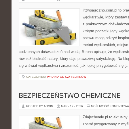
Pzwpajeczno.com.pl to prak
wędkarstwie, który zestawi
z praktycznym doświadczen
którym początkujący wędkar
połowu mogą odkryć inspira
metod wędkarskich, miejsc
codziennych doświadczeń nad wodą. Strona opisuje, że wędkarstwo
również bliskość natury, który daje prawdziwą satysfakcję. Na b
się w świat wędkarstwa i zrozumieć, jak lepiej przygotować się [
CATEGORIES:
PYTANIA OD CZYTELNIKÓW
BEZPIECZEŃSTWO CHEMICZNE
POSTED BY ADMIN
MAR - 19 - 2026
MOŻLIWOŚĆ KOMENTOWA
Zdajechemie.pl to aktualny 
został przygotowany z myś