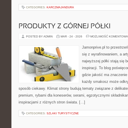
CATEGORIES:
KARCZMAJANDURA
PRODUKTY Z GÓRNEJ PÓŁKI
POSTED BY ADMIN
MAR - 24 - 2026
MOŻLIWOŚĆ KOMENTOWA
Jamonprive.pl to przestrze
się z wyrafinowaniem, a ar
najwyższej półki stają się
inspiracji. To blog poświę
gdzie jakość ma znaczenie r
każdy smakosz może odkryw
sposób ciekawy. Klimat strony budują tematy związane z delikate
premium, rybami dla koneserów, serami, egzotycznymi składnikam
inspiracjami z różnych stron świata. […]
CATEGORIES:
SZLAKI TURYSTYCZNE