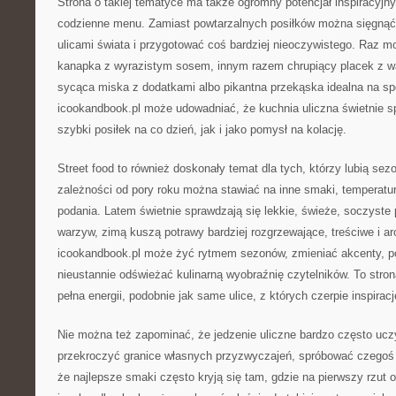
Strona o takiej tematyce ma także ogromny potencjał inspiracyjn
codzienne menu. Zamiast powtarzalnych posiłków można sięgnąć
ulicami świata i przygotować coś bardziej nieoczywistego. Raz 
kanapka z wyrazistym sosem, innym razem chrupiący placek z 
sycąca miska z dodatkami albo pikantna przekąska idealna na s
icookandbook.pl może udowadniać, że kuchnia uliczna świetnie s
szybki posiłek na co dzień, jak i jako pomysł na kolację.
Street food to również doskonały temat dla tych, którzy lubią se
zależności od pory roku można stawiać na inne smaki, temperatur
podania. Latem świetnie sprawdzają się lekkie, świeże, soczyste p
warzyw, zimą kuszą potrawy bardziej rozgrzewające, treściwe i a
icookandbook.pl może żyć rytmem sezonów, zmieniać akcenty, po
nieustannie odświeżać kulinarną wyobraźnię czytelników. To stron
pełna energii, podobnie jak same ulice, z których czerpie inspiracj
Nie można też zapominać, że jedzenie uliczne bardzo często ucz
przekroczyć granice własnych przyzwyczajeń, spróbować czegoś 
że najlepsze smaki często kryją się tam, gdzie na pierwszy rzut 