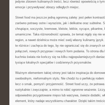
jedynie zbiorem kulinarnych treści, lecz również opowieścią o t
emocje i przywoływać obrazy odległych miejsc.
Street food ma jeszcze jedną ogromną zaletę: jest pełen kontras
zarówno potrawy ostre i wyraziste, jak i delikatne oraz subtelne. 
chrupiące, soczyste, kremowe, kleiste, lekkie, sycące, pikantne, 
umamiczne. Taka różnorodność sprawia, że temat nigdy się nie w
region, a nawet dzielnica może mieć swój własny kulinarny język.
te różnice i zachęca do tego, by nie ograniczać się do znanych
połączeń, nowych przypraw i nowych form podania. To strona dla l
kuchnia świata nie kończy się na kilku najpopularniejszych daniac
tysiące lokalnych specjałów i codziennych przysmaków.
Ważnym elementem takiej strony jest także inspiracja do domowe
swobodnym, nieformalnym stylu. Nie chodzi tu o perfekcję rodem z
lecz o smak, pomysł i przyjemność. Street food uczy, że potrawa
rustykalnie i zwyczajnie, a mimo to robić ogromne wrażenie. Licz
odpowiednio przygotowane mięso lub warzywa, świeże dodatki, wł
element, który nadaje wszystkiemu charakter. Dzięki takim treś