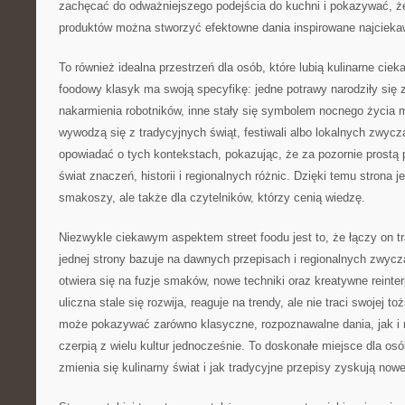
zachęcać do odważniejszego podejścia do kuchni i pokazywać, ż
produktów można stworzyć efektowne dania inspirowane najcieka
To również idealna przestrzeń dla osób, które lubią kulinarne ciek
foodowy klasyk ma swoją specyfikę: jedne potrawy narodziły się 
nakarmienia robotników, inne stały się symbolem nocnego życia m
wywodzą się z tradycyjnych świąt, festiwali albo lokalnych zwyc
opowiadać o tych kontekstach, pokazując, że za pozornie prostą 
świat znaczeń, historii i regionalnych różnic. Dzięki temu strona je
smakoszy, ale także dla czytelników, którzy cenią wiedzę.
Niezwykle ciekawym aspektem street foodu jest to, że łączy on t
jednej strony bazuje na dawnych przepisach i regionalnych zwycza
otwiera się na fuzje smaków, nowe techniki oraz kreatywne reinte
uliczna stale się rozwija, reaguje na trendy, ale nie traci swojej 
może pokazywać zarówno klasyczne, rozpoznawalne dania, jak i 
czerpią z wielu kultur jednocześnie. To doskonałe miejsce dla osób
zmienia się kulinarny świat i jak tradycyjne przepisy zyskują nowe