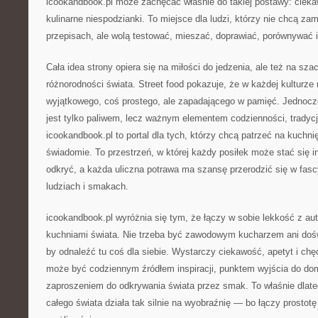
icookandbook.pl może zachęcać właśnie do takiej postawy: cieka
kulinarne niespodzianki. To miejsce dla ludzi, którzy nie chcą za
przepisach, ale wolą testować, mieszać, doprawiać, porównywać 
Cała idea strony opiera się na miłości do jedzenia, ale też na sza
różnorodności świata. Street food pokazuje, że w każdej kulturz
wyjątkowego, coś prostego, ale zapadającego w pamięć. Jednocze
jest tylko paliwem, lecz ważnym elementem codzienności, tradycj
icookandbook.pl to portal dla tych, którzy chcą patrzeć na kuchnię 
świadomie. To przestrzeń, w której każdy posiłek może stać się i
odkryć, a każda uliczna potrawa ma szansę przerodzić się w fas
ludziach i smakach.
icookandbook.pl wyróżnia się tym, że łączy w sobie lekkość z au
kuchniami świata. Nie trzeba być zawodowym kucharzem ani do
by odnaleźć tu coś dla siebie. Wystarczy ciekawość, apetyt i ch
może być codziennym źródłem inspiracji, punktem wyjścia do d
zaproszeniem do odkrywania świata przez smak. To właśnie dlate
całego świata działa tak silnie na wyobraźnię — bo łączy prost