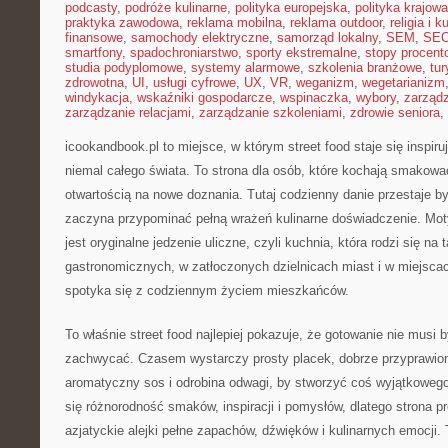
podcasty
,
podróże kulinarne
,
polityka europejska
,
polityka krajowa
praktyka zawodowa
,
reklama mobilna
,
reklama outdoor
,
religia i k
finansowe
,
samochody elektryczne
,
samorząd lokalny
,
SEM
,
SE
smartfony
,
spadochroniarstwo
,
sporty ekstremalne
,
stopy procent
studia podyplomowe
,
systemy alarmowe
,
szkolenia branżowe
,
tur
zdrowotna
,
UI
,
usługi cyfrowe
,
UX
,
VR
,
weganizm
,
wegetarianizm
windykacja
,
wskaźniki gospodarcze
,
wspinaczka
,
wybory
,
zarząd
zarządzanie relacjami
,
zarządzanie szkoleniami
,
zdrowie seniora
,
icookandbook.pl to miejsce, w którym street food staje się inspir
niemal całego świata. To strona dla osób, które kochają smakowa
otwartością na nowe doznania. Tutaj codzienny danie przestaje b
zaczyna przypominać pełną wrażeń kulinarne doświadczenie. M
jest oryginalne jedzenie uliczne, czyli kuchnia, która rodzi się n
gastronomicznych, w zatłoczonych dzielnicach miast i w miejscach
spotyka się z codziennym życiem mieszkańców.
To właśnie street food najlepiej pokazuje, że gotowanie nie musi
zachwycać. Czasem wystarczy prosty placek, dobrze przyprawio
aromatyczny sos i odrobina odwagi, by stworzyć coś wyjątkowego
się różnorodność smaków, inspiracji i pomysłów, dlatego strona p
azjatyckie alejki pełne zapachów, dźwięków i kulinarnych emocji.