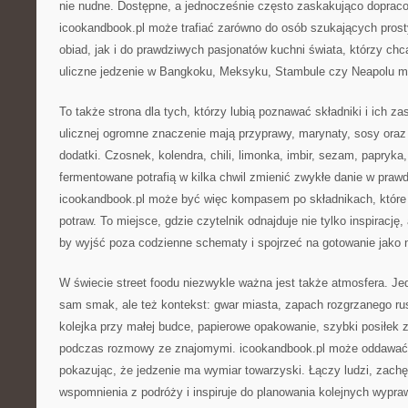
nie nudne. Dostępne, a jednocześnie często zaskakująco doprac
icookandbook.pl może trafiać zarówno do osób szukających pros
obiad, jak i do prawdziwych pasjonatów kuchni świata, którzy chc
uliczne jedzenie w Bangkoku, Meksyku, Stambule czy Neapolu ma
To także strona dla tych, którzy lubią poznawać składniki i ich z
ulicznej ogromne znaczenie mają przyprawy, marynaty, sosy oraz
dodatki. Czosnek, kolendra, chili, limonka, imbir, sezam, papryka
fermentowane potrafią w kilka chwil zmienić zwykłe danie w praw
icookandbook.pl może być więc kompasem po składnikach, które 
potraw. To miejsce, gdzie czytelnik odnajduje nie tylko inspirację
by wyjść poza codzienne schematy i spojrzeć na gotowanie jako
W świecie street foodu niezwykle ważna jest także atmosfera. Jedz
sam smak, ale też kontekst: gwar miasta, zapach rozgrzanego ru
kolejka przy małej budce, papierowe opakowanie, szybki posiłek 
podczas rozmowy ze znajomymi. icookandbook.pl może oddawać w
pokazując, że jedzenie ma wymiar towarzyski. Łączy ludzi, zach
wspomnienia z podróży i inspiruje do planowania kolejnych wypraw