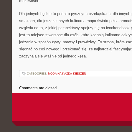
możliwości.
Dla jednych będzie to portal o pysznych przekąskach, dla innych
smakach, dla jeszcze innych kulinarna mapa świata pełna aroma
względu na to, z jakiej perspektywy spojrzy się na icookandbook.
jest to miejsce stworzone dla osób, które kochają kulinarne odkr
jedzenia w sposób żywy, barwny i prawdziwy. To strona, która za
sięgnąć po coś nowego i przekonać się, że najbardziej fascynują
zaczynają się właśnie od jednego kęsa.
CATEGORIES:
MODA NA KAŻDĄ KIESZEŃ
Comments are closed.