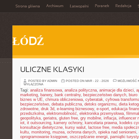
Archiwum
Poranek
Redakcja
Strona główna
Łatwopalni
ŁÓDŹ
ULICZNE KLASYKI
POSTED BY ADMIN
POSTED ON MAR - 22 - 2026
MOŻLIWOŚĆ 
WYŁĄCZONA
Tagi:
analiza finansowa
,
analiza polityczna
,
animacje dla dzieci
,
a
marketing
,
banery
,
bank centralny
,
bezpieczeństwo danych
,
biuro
biznes w UE
,
chmura obliczeniowa
,
cyberatak
,
cyfrowa transform
bezpieczeństwo
,
debata publiczna
,
detoks organizmu
,
dieta keto
zdrowotne
,
druk 3d
,
e-learning biznesowy
,
e-sport
,
edukacja finan
przedszkolna
,
elektromobilność
,
elektronika przemysłowa
,
filmma
geopolityka
,
geriatra
,
gluten free
,
gry mobilne
,
inflacja
,
influencer 
iot
,
it outsourcing
,
kamery ochrony
,
kancelaria prawna
,
kodeks cyw
konsultacje dietetyczne
,
kursy walut
,
lactose free
,
media społeczn
kultu
,
monitoring
,
muzea
,
ochrona danych
,
opieka nad seniorami
,
oprogramowanie księgowe
,
oszczędzanie energii
,
pamiątki turyst