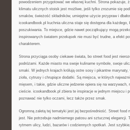
powodzeniem przygotować we własnej kuchni. Strona pokazuje, 
klimatu ulicznych stoisk jest możliwe, jeśli tylko zrozumie się p
smaków, świeżość składników, umiejętne użycie przypraw i dbałoś
icookandbook.pl kuchnia uliczna staje się dostępna dla każdego
poszukiwania. To miejsce, gdzie nawet początkujący mogą przeko
inspirowanych światem przekąsek nie musi być trudne, a efekt po
charakterem.
Strona przyciąga osoby ciekawe świata, bo street food jest niero
podróżami. Każde miasto ma swoje kulinarne symbole, swoje ulicz
smaki. W jednych krajach królują ostre sosy i pikantne marynaty
zioła, cytrusy i chrupiące dodatki. Są miejsca, w których najważn
mięsem, i takie, gdzie uliczne jedzenie opiera się na warzywach,
cieście. icookandbook.pl zbiera te inspiracje w jednym miejscu i
poznawać nie tylko oczami, lecz także przez smak.
Ogromną zaletą tej tematyki jest jej bezpośredniość. Street food 
jest. Nie potrzebuje nadmiernego patosu ani sztucznej elegancji. T
rytmem ulicy, ludzi, bazarów i codziennych spotkań. Jest szybkie,