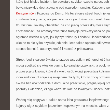
które jest bliskie ludziom, bo powstaje szybko, często na oczach 
bywa niezwykle dopracowane pod względem smaku. Kategorie po
Kontynentów
i Przepisy do Domu. Na tej stronie street food nie je
chwilowa fascynacja, ale jako ważna część tożsamości wielu kra
tło, historię i lokalny charakter. Za chrupiącą przekąską może kry
codzienności, za aromatyczną zupą tradycja przekazywana od po
ogromna wiedza o tym, jak łączyć tekstury i dodatki. icookandboo
uliczne to nie tylko szybkie jedzenie, lecz także sposób odkrywani
spontaniczność, autentyczność i radość z próbowania.
Street food z całego świata to przede wszystkim różnorodność trad
mogą spotkać się włoskie panini, koreańskie przekąski, a obok n
propozycje z krajów, które dla wielu osób wciąż pozostają kulinar
icookandbook.pl staje się miejscem dla tych, którzy chcą poznaw
świata bez wychodzenia z domu albo przeciwnie, pragną lepiej prz
podróży i wiedzieć, czego warto szukać na lokalnych ulicach, baz
Ważną rolę odgrywa tu także sama idea gotowania inspirowanego u
kojarzy się z szybkim jedzeniem kupowanym na mieście, wiele z