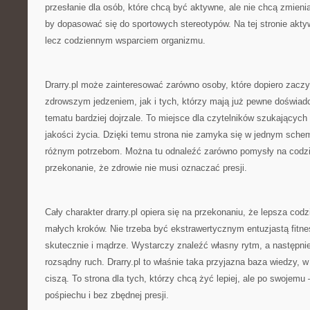
przesłanie dla osób, które chcą być aktywne, ale nie chcą zmienia
by dopasować się do sportowych stereotypów. Na tej stronie akty
lecz codziennym wsparciem organizmu.
Drarry.pl może zainteresować zarówno osoby, które dopiero zacz
zdrowszym jedzeniem, jak i tych, którzy mają już pewne doświadc
tematu bardziej dojrzale. To miejsce dla czytelników szukającyc
jakości życia. Dzięki temu strona nie zamyka się w jednym schem
różnym potrzebom. Można tu odnaleźć zarówno pomysły na codzie
przekonanie, że zdrowie nie musi oznaczać presji.
Cały charakter drarry.pl opiera się na przekonaniu, że lepsza co
małych kroków. Nie trzeba być ekstrawertycznym entuzjastą fitne
skutecznie i mądrze. Wystarczy znaleźć własny rytm, a następni
rozsądny ruch. Drarry.pl to właśnie taka przyjazna baza wiedzy, w 
ciszą. To strona dla tych, którzy chcą żyć lepiej, ale po swojemu
pośpiechu i bez zbędnej presji.