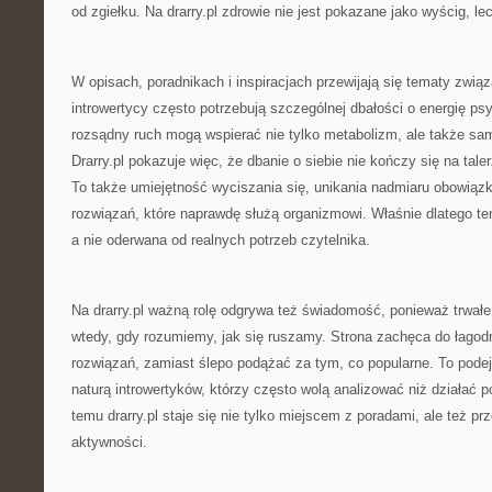
od zgiełku. Na drarry.pl zdrowie nie jest pokazane jako wyścig, le
W opisach, poradnikach i inspiracjach przewijają się tematy zwi
introwertycy często potrzebują szczególnej dbałości o energię ps
rozsądny ruch mogą wspierać nie tylko metabolizm, ale także s
Drarry.pl pokazuje więc, że dbanie o siebie nie kończy się na tal
To także umiejętność wyciszania się, unikania nadmiaru obowiązk
rozwiązań, które naprawdę służą organizmowi. Właśnie dlatego te
a nie oderwana od realnych potrzeb czytelnika.
Na drarry.pl ważną rolę odgrywa też świadomość, ponieważ trwałe 
wtedy, gdy rozumiemy, jak się ruszamy. Strona zachęca do łagod
rozwiązań, zamiast ślepo podążać za tym, co popularne. To podej
naturą introwertyków, którzy często wolą analizować niż działać 
temu drarry.pl staje się nie tylko miejscem z poradami, ale też p
aktywności.