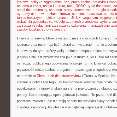
krajowa
,
polityka zagraniczna
,
pop
,
praca zdalna
,
praktyka zawo
reklama outdoor
,
religia i kultura
,
rock
,
RODO
,
rynki finansowe
,
sa
serial dokumentalny
,
skansen
,
stopy procentowe
,
strategia podat
systemy alarmowe
,
szkoła filmowa
,
szkolenia branżowe
,
sztuka u
taniec towarzyski
,
telekonferencje
,
UI
,
UX
,
weganizm
,
wegetarian
wskaźniki gospodarcze
,
współpraca międzynarodowa
,
wybory
,
za
zarządzanie relacjami
,
zarządzanie szkoleniami
,
zarządzanie tale
zasoby ludzkie
,
zdrowie seniora
Drarry.pl to serwis, które powstało z myślą o osobach lubiących 
jedzenie oraz ruch mają być naturalnym wsparciem, a nie źródłem 
kierowany do tych, którzy wolą spokojne tempo zamiast intensywne
jadłospis nie jest przedstawiana jako restrykcja, lecz jako rozsąd
oznaczać publicznego udowadniania swojej formy. Drarry.pl pokaz
prywatność może zadbać o organizm, pozostając w zgodzie z wł
na stronie to
Dieta i ruch dla introwertyków
i Trenuj w Spokoju Na 
inspiracje dotyczące tego, jak komponować wartościowe posiłki b
publikowane na drarry.pl skupiają się na praktyczności, dlatego c
porady, które pomagają uporządkować jadłospis. To przestrzeń dl
podstawy żywienia, ale nie mają ochoty na przytłaczający natłok 
znajdują się spokój, bo właśnie one najlepiej wspierają długofalow