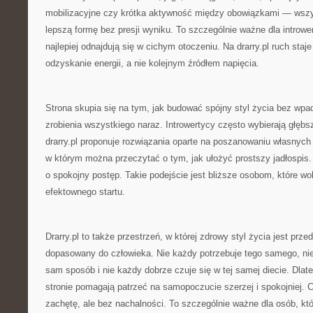
mobilizacyjne czy krótka aktywność między obowiązkami — wsz
lepszą formę bez presji wyniku. To szczególnie ważne dla introwe
najlepiej odnajdują się w cichym otoczeniu. Na drarry.pl ruch sta
odzyskanie energii, a nie kolejnym źródłem napięcia.
Strona skupia się na tym, jak budować spójny styl życia bez wpa
zrobienia wszystkiego naraz. Introwertycy często wybierają głębs
drarry.pl proponuje rozwiązania oparte na poszanowaniu własnych 
w którym można przeczytać o tym, jak ułożyć prostszy jadłospis. 
o spokojny postęp. Takie podejście jest bliższe osobom, które w
efektownego startu.
Drarry.pl to także przestrzeń, w której zdrowy styl życia jest prz
dopasowany do człowieka. Nie każdy potrzebuje tego samego, ni
sam sposób i nie każdy dobrze czuje się w tej samej diecie. Dlat
stronie pomagają patrzeć na samopoczucie szerzej i spokojniej. 
zachętę, ale bez nachalności. To szczególnie ważne dla osób, któ