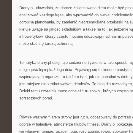
Drarry.pl udowadnia, że dobrze zbilansowana dieta może być prost
analizować każdego kęsa, aby wprowadzić do swojej codziennośc
odrobina planowania, by zamienić nieprzemyślane przekąski na 
kieruje uwagę na jakość składników, a także na to, jak jedzenie w
introwertyków, którzy często mocniej odczuwają nadmiar impulsów
może stać się tarczą ochronną.
Tematyka drarry.pl obejmuje codzienne żywienie w taki sposób, b
mogła jeść lepiej każdego dnia. Pojawiają się tu treści o prostyc
wspierających organizm, a także o tym, jak nie popadać w dietety
jest miejsce dla krótkotrwałych detoksów. To blog dla rozsądnych, 
Dzięki temu czytelnik może odnaleźć tu spokój, których często b
sprzecznych porad.
Równie ważnym filarem strony jest ruch, dopasowany do potrzeb o
dobrze w hałaśliwej atmosferze klubów fitness. Drarry.pl pokazuj
we własnym tempie. Spacer, joga, rozciąganie, rower, spokojny t