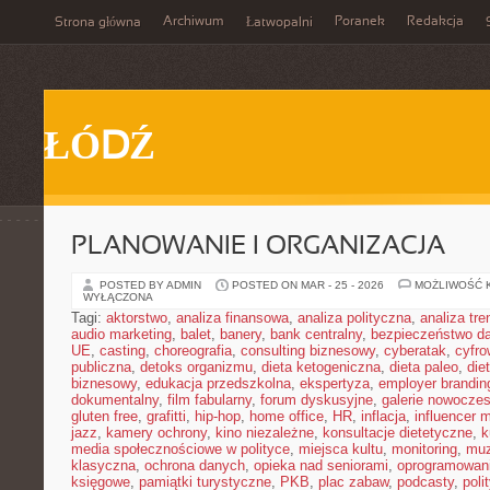
Archiwum
Poranek
Redakcja
Strona główna
Łatwopalni
ŁÓDŹ
PLANOWANIE I ORGANIZACJA
POSTED BY ADMIN
POSTED ON MAR - 25 - 2026
MOŻLIWOŚĆ 
WYŁĄCZONA
Tagi:
aktorstwo
,
analiza finansowa
,
analiza polityczna
,
analiza tr
audio marketing
,
balet
,
banery
,
bank centralny
,
bezpieczeństwo d
UE
,
casting
,
choreografia
,
consulting biznesowy
,
cyberatak
,
cyfro
publiczna
,
detoks organizmu
,
dieta ketogeniczna
,
dieta paleo
,
die
biznesowy
,
edukacja przedszkolna
,
ekspertyza
,
employer brandin
dokumentalny
,
film fabularny
,
forum dyskusyjne
,
galerie nowocze
gluten free
,
grafitti
,
hip-hop
,
home office
,
HR
,
inflacja
,
influencer 
jazz
,
kamery ochrony
,
kino niezależne
,
konsultacje dietetyczne
,
k
media społecznościowe w polityce
,
miejsca kultu
,
monitoring
,
mu
klasyczna
,
ochrona danych
,
opieka nad seniorami
,
oprogramowan
księgowe
,
pamiątki turystyczne
,
PKB
,
plac zabaw
,
podcasty
,
poli