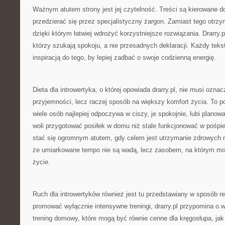
Ważnym atutem strony jest jej czytelność. Treści są kierowane do
przedzierać się przez specjalistyczny żargon. Zamiast tego otrzy
dzięki którym łatwiej wdrożyć korzystniejsze rozwiązania. Drarry.pl
którzy szukają spokoju, a nie przesadnych deklaracji. Każdy teks
inspiracją do tego, by lepiej zadbać o swoje codzienną energię.
Dieta dla introwertyka, o której opowiada drarry.pl, nie musi ozna
przyjemności, lecz raczej sposób na większy komfort życia. To po
wiele osób najlepiej odpoczywa w ciszy, je spokojnie, lubi plano
woli przygotować posiłek w domu niż stale funkcjonować w pośpi
stać się ogromnym atutem, gdy celem jest utrzymanie zdrowych 
że umiarkowane tempo nie są wadą, lecz zasobem, na którym m
życie.
Ruch dla introwertyków również jest tu przedstawiany w sposób re
promować wyłącznie intensywne treningi, drarry.pl przypomina o wa
trening domowy, które mogą być równie cenne dla kręgosłupa, jak 