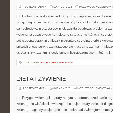
POSTED BY ADMIN
MAJ - 21 - 2026
MOŻLIWOŚĆ KOMENTOWA
Profesjonalne dorabianie kluczy to rozwiązanie, która dla wie
w najmniej oczekiwanym momencie. Zgubiony klucz do mieszkan
samochodowy, niedziałający pilot, zużyta obudowa, problem z za
wykonania zapasowego kompletu to sytuacje, w których liczy się
poświęcona dorabianiu kluczy prezentuje czytelną ofertę skierowa
sprawdzonego punktu zajmującego się kluczami, zamkami, kluc
usługami związanymi z codziennym bezpieczeństwem. Już na […
CATEGORIES:
KALENDARZ OGRODNIKA
DIETA I ŻYWIENIE
POSTED BY ADMIN
KWI - 2 - 2026
MOŻLIWOŚĆ KOMENTOWAN
Przygotowałem opis oparty na tym, że strona przedstawia się 
zwierząt dla właścicieli zwierząt i obejmuje tematy takie jak diag
zwierząt, nagłe sytuacje, opieka lekarska nad zwierzętami, emocj