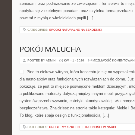
seniorami oraz podróżowanie ze zwierzęciem. Ten serwis to miejs
spotyka się z rzetelnymi poradami oraz czytelną formą przekazu
powstał z myślą o właścicielach pupili […]
CATEGORIES:
ŚRODKI NATURALNE NA SZKODNIKI
POKÓJ MALUCHA
POSTED BY ADMIN
KWI - 1 - 2026
MOŻLIWOŚĆ KOMENTOWAN
Pino to ciekawa witryna, która koncentruje się na wyposażeni
dla nastolatków oraz funkcjonalnych rozwiązaniach do domu. Ju
pokazuje, że jest to miejsce poświęcone meblom dziecięcym, mł
a publikowane materiały dotyczą między innymi mebli przyjaznyc
systemów przechowywania, estetyki skandynawskiej, własnoręcz
bezpieczeństwa. Znajdziesz na stronie takie kategorie: Meble i 
To blog, które spaja design z funkcjonalnością. […]
CATEGORIES:
PROBLEMY SZKOLNE I TRUDNOŚCI W NAUCE