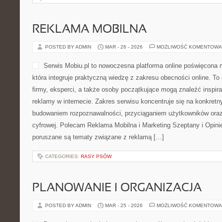
REKLAMA MOBILNA
POSTED BY ADMIN
MAR - 26 - 2026
MOŻLIWOŚĆ KOMENTOWA
Serwis Mobiu.pl to nowoczesna platforma online poświęcona 
która integruje praktyczną wiedzę z zakresu obecności online. T
firmy, eksperci, a także osoby początkujące mogą znaleźć inspir
reklamy w internecie. Zakres serwisu koncentruje się na konkre
budowaniem rozpoznawalności, przyciąganiem użytkowników ora
cyfrowej. Polecam Reklama Mobilna i Marketing Szeptany i Opinie
poruszane są tematy związane z reklamą […]
CATEGORIES:
RASY PSÓW
PLANOWANIE I ORGANIZACJA
POSTED BY ADMIN
MAR - 25 - 2026
MOŻLIWOŚĆ KOMENTOWA