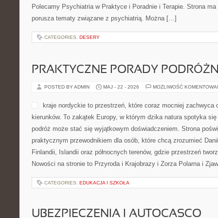
Polecamy Psychiatria w Praktyce i Poradnie i Terapie. Strona ma 
porusza tematy związane z psychiatrią. Można […]
CATEGORIES:
DESERY
PRAKTYCZNE PORADY PODRÓŻN
POSTED BY ADMIN
MAJ - 22 - 2026
MOŻLIWOŚĆ KOMENTOWA
kraje nordyckie to przestrzeń, które coraz mocniej zachwyc
kierunków. To zakątek Europy, w którym dzika natura spotyka się 
podróż może stać się wyjątkowym doświadczeniem. Strona poświę
praktycznym przewodnikiem dla osób, które chcą zrozumieć Danii,
Finlandii, Islandii oraz północnych terenów, gdzie przestrzeń two
Nowości na stronie to Przyroda i Krajobrazy i Zorza Polarna i Zja
CATEGORIES:
EDUKACJA I SZKOŁA
UBEZPIECZENIA I AUTOCASCO