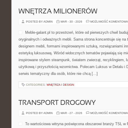
WNĘTRZA MILIONERÓW
POSTED BY ADMIN
MAR - 30 - 2026
MOŻLIWOŚĆ KOMENTOWA
Meble-galant.pl to przestrzeń, które od pierwszych chwil budu
oryginalnych i odważnych mebli. Sama strona koncentruje się na
designem mebli, formami inspirowanymi sztuką, rozwiązaniami in
estetyką luksusową. Wśród widocznych tematów pojawiają się m
inspirowane stylem steampunk, światem zwierząt, recyklingiem, 
użytkową i przyszłością wzornictwa. Polecam Luksus w Detalu i 
serwis tematyczny dla osób, które nie chcą […]
CATEGORIES:
WNĘTRZA I DESIGN
TRANSPORT DROGOWY
POSTED BY ADMIN
MAR - 27 - 2026
MOŻLIWOŚĆ KOMENTOWA
To wartościowa witryna poświęcona obszarowi branży TSL w P