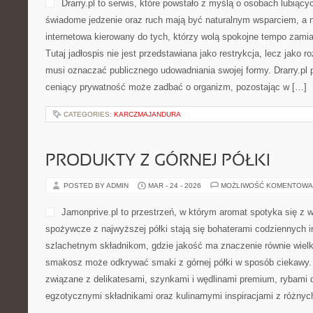
Drarry.pl to serwis, które powstało z myślą o osobach lubiącyc
świadome jedzenie oraz ruch mają być naturalnym wsparciem, a ni
internetowa kierowany do tych, którzy wolą spokojne tempo zamias
Tutaj jadłospis nie jest przedstawiana jako restrykcja, lecz jako r
musi oznaczać publicznego udowadniania swojej formy. Drarry.pl 
ceniący prywatność może zadbać o organizm, pozostając w […]
CATEGORIES:
KARCZMAJANDURA
PRODUKTY Z GÓRNEJ PÓŁKI
POSTED BY ADMIN
MAR - 24 - 2026
MOŻLIWOŚĆ KOMENTOWA
Jamonprive.pl to przestrzeń, w którym aromat spotyka się z w
spożywcze z najwyższej półki stają się bohaterami codziennych in
szlachetnym składnikom, gdzie jakość ma znaczenie równie wielki
smakosz może odkrywać smaki z górnej półki w sposób ciekawy. 
związane z delikatesami, szynkami i wędlinami premium, rybami 
egzotycznymi składnikami oraz kulinarnymi inspiracjami z różnych