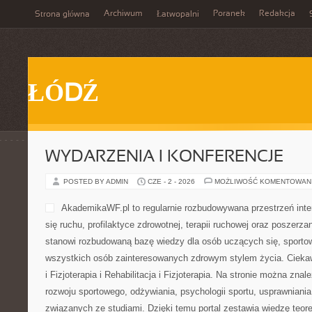
Archiwum
Poranek
Redakcja
Strona główna
Łatwopalni
ŁÓDŹ
WYDARZENIA I KONFERENCJE
POSTED BY ADMIN
CZE - 2 - 2026
MOŻLIWOŚĆ KOMENTOWAN
AkademikaWF.pl to regularnie rozbudowywana przestrzeń inter
się ruchu, profilaktyce zdrowotnej, terapii ruchowej oraz poszerza
stanowi rozbudowaną bazę wiedzy dla osób uczących się, sportow
wszystkich osób zainteresowanych zdrowym stylem życia. Ciekawe
i Fizjoterapia i Rehabilitacja i Fizjoterapia. Na stronie można zna
rozwoju sportowego, odżywiania, psychologii sportu, usprawnian
związanych ze studiami. Dzięki temu portal zestawia wiedzę teor