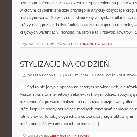
użyteczne informacje z nowoczesnym spojrzeniem na przewóz osó
w którym czytelnik znajdzie przystępne artykuły dotyczące dróg, ko
magazynowania. Serwis został stworzony z myślą o odbiorcach s
którzy chcą poznać kulisy funkcjonowania transportu oraz odkry
krajowych warunkach. Nowości na stronie to Przewóz Towarów i S
CATEGORIES:
WYKOŃCZENIA I DEKORACJE DREWNIANE
STYLIZACJE NA CO DZIEŃ
POSTED BY ADMIN
MAR - 27 - 2026
MOŻLIWOŚĆ KOMENTOWA
Styl to nie jedynie sposób na estetyczny wizerunek, ale równ
Nasza strona to internetowy zakątek, w którym odzież spotykają s
różnorodność pozwala znaleźć coś na każdą okazję i wszystkie 
które inspiruje osoby szukające modnych rozwiązań zarówno na zi
letnie chwile. To tutaj elegancka prostota łączy się z aktualnymi
może odnaleźć własny sposób ubierania […]
CATEGORIES:
CIEKAWOSTKI I HISTORIA