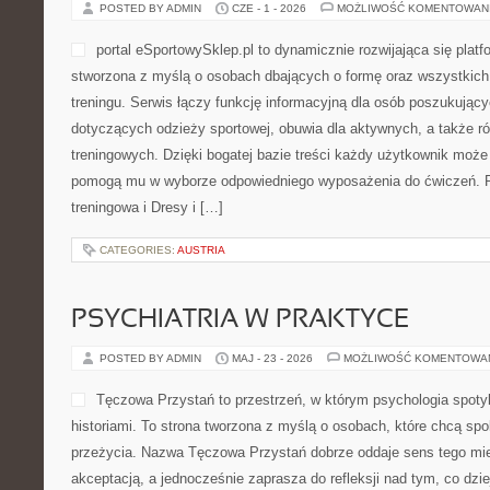
POSTED BY ADMIN
CZE - 1 - 2026
MOŻLIWOŚĆ KOMENTOWAN
portal eSportowySklep.pl to dynamicznie rozwijająca się platfo
stworzona z myślą o osobach dbających o formę oraz wszystkich
treningu. Serwis łączy funkcję informacyjną dla osób poszukują
dotyczących odzieży sportowej, obuwia dla aktywnych, a także r
treningowych. Dzięki bogatej bazie treści każdy użytkownik może 
pomogą mu w wyborze odpowiedniego wyposażenia do ćwiczeń. P
treningowa i Dresy i […]
CATEGORIES:
AUSTRIA
PSYCHIATRIA W PRAKTYCE
POSTED BY ADMIN
MAJ - 23 - 2026
MOŻLIWOŚĆ KOMENTOWA
Tęczowa Przystań to przestrzeń, w którym psychologia spoty
historiami. To strona tworzona z myślą o osobach, które chcą spo
przeżycia. Nazwa Tęczowa Przystań dobrze oddaje sens tego mie
akceptacją, a jednocześnie zaprasza do refleksji nad tym, co dzie