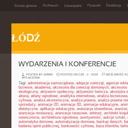
Archiwum
Poranek
Redakcja
Strona główna
Łatwopalni
ŁÓDŹ
WYDARZENIA I KONFERENCJE
POSTED BY ADMIN
POSTED ON CZE - 2 - 2026
MOŻLIWOŚĆ K
WYŁĄCZONA
Tagi:
administracja samorządowa
,
adopcje zwierząt
,
agencje rek
biznesie
,
akademia
,
akcesoria dla zwierząt domowych
,
akcesoria
ekologiczny
,
aktywizm społeczny
,
aktywność twórcza
,
akustyka 
altana
,
altany ogrodowe
,
analityka internetowa
,
analiza biznesowa
cyfrowa
,
analiza ekonomiczna
,
analiza prawna
,
analiza prawna ni
sprzedaży
,
animacje 2D
,
animacje 3D
,
animacje edukacyjne
,
anim
dietetyczne
,
aplikacje edukacyjne
,
aranżacja oświetlenia
,
aranżacj
aranżacja restauracji
,
aranżacje tarasowe
,
arbitraż
,
architekt kraj
nowoczesna
,
architektura ogrodowa
,
asertywność
,
aukcje sztuki
,
automatyka domowa
,
automatyzacja domowa
,
backup danych
,
ba
badania opinii publicznej
,
bankowość cyfrowa
,
baza klientów
,
beha