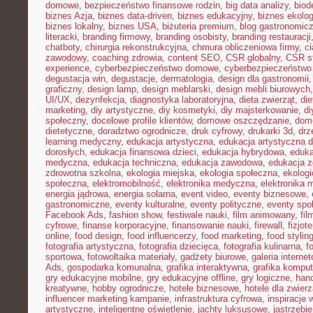
domowe
,
bezpieczeństwo finansowe rodzin
,
big data analizy
,
biod
biznes Azja
,
biznes data-driven
,
biznes edukacyjny
,
biznes ekolo
biznes lokalny
,
biznes USA
,
biżuteria premium
,
blog gastronomic
literacki
,
branding firmowy
,
branding osobisty
,
branding restauracji
chatboty
,
chirurgia rekonstrukcyjna
,
chmura obliczeniowa firmy
,
c
zawodowy
,
coaching zdrowia
,
content SEO
,
CSR globalny
,
CSR st
experience
,
cyberbezpieczeństwo domowe
,
cyberbezpieczeństwo
degustacja win
,
degustacje
,
dermatologia
,
design dla gastronomii
graficzny
,
design lamp
,
design meblarski
,
design mebli biurowych
UI/UX
,
dezynfekcja
,
diagnostyka laboratoryjna
,
dieta zwierząt
,
di
marketing
,
diy artystyczne
,
diy kosmetyki
,
diy majsterkowanie
,
di
społeczny
,
docelowe profile klientów
,
domowe oszczędzanie
,
dom
dietetyczne
,
doradztwo ogrodnicze
,
druk cyfrowy
,
drukarki 3d
,
drz
learning medyczny
,
edukacja artystyczna
,
edukacja artystyczna d
dorosłych
,
edukacja finansowa dzieci
,
edukacja hybrydowa
,
eduka
medyczna
,
edukacja techniczna
,
edukacja zawodowa
,
edukacja z
zdrowotna szkolna
,
ekologia miejska
,
ekologia społeczna
,
ekolog
społeczna
,
elektromobilność
,
elektronika medyczna
,
elektronika 
energia jądrowa
,
energia solarna
,
event video
,
eventy biznesowe
,
gastronomiczne
,
eventy kulturalne
,
eventy polityczne
,
eventy spo
Facebook Ads
,
fashion show
,
festiwale nauki
,
film animowany
,
fi
cyfrowe
,
finanse korporacyjne
,
finansowanie nauki
,
firewall
,
fizjot
online
,
food design
,
food influencerzy
,
food marketing
,
food stylin
fotografia artystyczna
,
fotografia dziecięca
,
fotografia kulinarna
,
f
sportowa
,
fotowoltaika materiały
,
gadżety biurowe
,
galeria interne
Ads
,
gospodarka komunalna
,
grafika interaktywna
,
grafika kompu
gry edukacyjne mobilne
,
gry edukacyjne offline
,
gry logiczne
,
han
kreatywne
,
hobby ogrodnicze
,
hotele biznesowe
,
hotele dla zwierz
influencer marketing kampanie
,
infrastruktura cyfrowa
,
inspiracje 
artystyczne
,
inteligentne oświetlenie
,
jachty luksusowe
,
jastrzębi