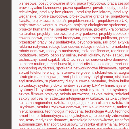
biznesowe
,
pozycjonowanie stron
,
praca hybrydowa
,
praca zespoł
prawo cywilne biznesowe
,
prawo spadkowe
,
private equity
,
produk
telewizyjna
,
produkty bez glutenu
,
produkty bez laktozy
,
produkty 
wegańskie
,
profile zawodowe
,
projektowanie graficzne
,
projektowa
światła
,
projektowanie ubrań
,
projektowanie UI
,
projektowanie UX
projektowanie wnętrz biurowych
,
projekty ekologiczne społeczne
,
projekty humanitarne
,
projekty inwestycyjne
,
projekty krajobrazow
kulturalne
,
projekty meblowe
,
projekty parkowe
,
projekty społecz
coworkingowa
,
przestrzeń kreatywna
,
przestrzeń publiczna
,
przes
przestrzeń pracy
,
psy profilaktyka
,
psychoterapia
,
rak profilaktyka
reklama natywna
,
relacje biznesowe
,
relacje medialne
,
remarketin
roboty domowe
,
robotyka medyczna
,
rodzinne finanse
,
rodzinne i
podatkowe
,
rozwój osobisty online
,
rynek lokalny
,
rynek sztuki
,
ry
techniczny
,
seed capital
,
SEO techniczne
,
serowarstwo domowe
,
skincare routine
,
smart budynki
,
smart city technologie
,
smart ene
sponsoring wydarzeń
,
spotkania networkingowe biznesowe
,
sprzę
sprzęt telekonferencyjny
,
sterowanie głosem
,
stolarstwo
,
strategi
strategie marketingowe
,
street photography
,
styl glamour
,
styl kla
styl rustykalny
,
suplementy diety
,
surowce naturalne
,
święta kulin
sprzedaży
,
systemy dokumentów
,
systemy ERP w firmie
,
system
systemy IT
,
systemy nawadniające
,
systemy płatnicze
,
systemy 
szkoła filmowa projekty
,
szkoła muzyczna
,
szkoła tańca
,
szkoleni
szkoły policealne
,
sztuczna inteligencja w kulturze
,
sztuka cyfrow
kulinarna regionalna
,
sztuka negocjacji
,
sztuka uliczna
,
sztuka ul
użytkowa
,
sztuka użytkowa domowa
,
sztuka w internecie
,
taniec
nieruchomości
,
technologia medyczna
,
technologie AGD
,
technol
smart home
,
telemedycyna specjalistyczna
,
teleporady zdrowotne
par
,
testy medyczne domowe
,
transakcje bezgotówkowe
,
transfo
autonomiczny
,
transport luksusowy
,
turystyka ekstremalna
,
twórc
ubezpieczenia komunikacyjne
,
ubezpieczenia zdrowotne prywatn