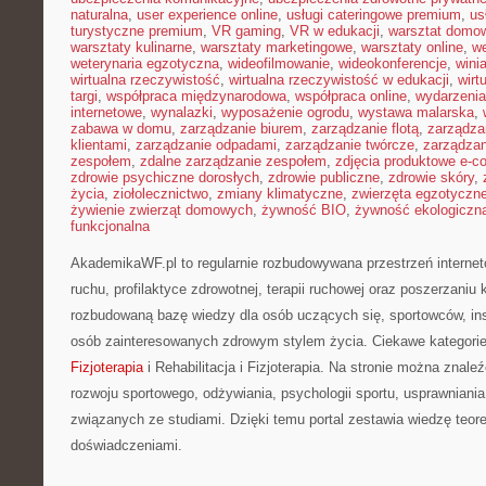
naturalna
,
user experience online
,
usługi cateringowe premium
,
us
turystyczne premium
,
VR gaming
,
VR w edukacji
,
warsztat domo
warsztaty kulinarne
,
warsztaty marketingowe
,
warsztaty online
,
w
weterynaria egzotyczna
,
wideofilmowanie
,
wideokonferencje
,
wini
wirtualna rzeczywistość
,
wirtualna rzeczywistość w edukacji
,
wirt
targi
,
współpraca międzynarodowa
,
współpraca online
,
wydarzenia
internetowe
,
wynalazki
,
wyposażenie ogrodu
,
wystawa malarska
,
zabawa w domu
,
zarządzanie biurem
,
zarządzanie flotą
,
zarządza
klientami
,
zarządzanie odpadami
,
zarządzanie twórcze
,
zarządzan
zespołem
,
zdalne zarządzanie zespołem
,
zdjęcia produktowe e-
zdrowie psychiczne dorosłych
,
zdrowie publiczne
,
zdrowie skóry
,
życia
,
ziołolecznictwo
,
zmiany klimatyczne
,
zwierzęta egzotyczn
żywienie zwierząt domowych
,
żywność BIO
,
żywność ekologiczna
funkcjonalna
AkademikaWF.pl to regularnie rozbudowywana przestrzeń interneto
ruchu, profilaktyce zdrowotnej, terapii ruchowej oraz poszerzaniu
rozbudowaną bazę wiedzy dla osób uczących się, sportowców, ins
osób zainteresowanych zdrowym stylem życia. Ciekawe kategori
Fizjoterapia
i Rehabilitacja i Fizjoterapia. Na stronie można znale
rozwoju sportowego, odżywiania, psychologii sportu, usprawnian
związanych ze studiami. Dzięki temu portal zestawia wiedzę teor
doświadczeniami.