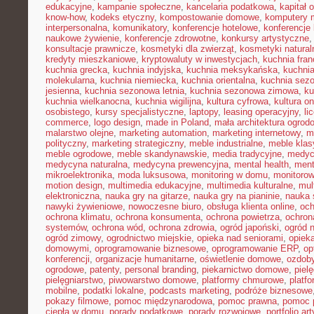
edukacyjne
,
kampanie społeczne
,
kancelaria podatkowa
,
kapitał 
know-how
,
kodeks etyczny
,
kompostowanie domowe
,
komputery 
interpersonalna
,
komunikatory
,
konferencje hotelowe
,
konferencje 
naukowe żywienie
,
konferencje zdrowotne
,
konkursy artystyczne
konsultacje prawnicze
,
kosmetyki dla zwierząt
,
kosmetyki natural
kredyty mieszkaniowe
,
kryptowaluty w inwestycjach
,
kuchnia fra
kuchnia grecka
,
kuchnia indyjska
,
kuchnia meksykańska
,
kuchni
molekularna
,
kuchnia niemiecka
,
kuchnia orientalna
,
kuchnia sez
jesienna
,
kuchnia sezonowa letnia
,
kuchnia sezonowa zimowa
,
ku
kuchnia wielkanocna
,
kuchnia wigilijna
,
kultura cyfrowa
,
kultura on
osobistego
,
kursy specjalistyczne
,
laptopy
,
leasing operacyjny
,
li
commerce
,
logo design
,
made in Poland
,
mała architektura ogrod
malarstwo olejne
,
marketing automation
,
marketing internetowy
,
m
polityczny
,
marketing strategiczny
,
meble industrialne
,
meble kla
meble ogrodowe
,
meble skandynawskie
,
media tradycyjne
,
medyc
medycyna naturalna
,
medycyna prewencyjna
,
mental health
,
ment
mikroelektronika
,
moda luksusowa
,
monitoring w domu
,
monitoro
motion design
,
multimedia edukacyjne
,
multimedia kulturalne
,
mul
elektroniczna
,
nauka gry na gitarze
,
nauka gry na pianinie
,
nauka 
nawyki żywieniowe
,
nowoczesne biuro
,
obsługa klienta online
,
oc
ochrona klimatu
,
ochrona konsumenta
,
ochrona powietrza
,
ochron
systemów
,
ochrona wód
,
ochrona zdrowia
,
ogród japoński
,
ogród 
ogród zimowy
,
ogrodnictwo miejskie
,
opieka nad seniorami
,
opiek
domowymi
,
oprogramowanie biznesowe
,
oprogramowanie ERP
,
op
konferencji
,
organizacje humanitarne
,
oświetlenie domowe
,
ozdob
ogrodowe
,
patenty
,
personal branding
,
piekarnictwo domowe
,
piel
pielęgniarstwo
,
piwowarstwo domowe
,
platformy chmurowe
,
platf
mobilne
,
podatki lokalne
,
podcasts marketing
,
podróże biznesowe
pokazy filmowe
,
pomoc międzynarodowa
,
pomoc prawna
,
pomoc 
ciepła w domu
,
porady podatkowe
,
porady rozwojowe
,
portfolio ar