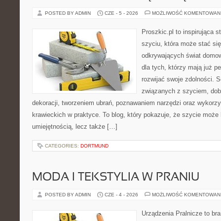
POSTED BY ADMIN
CZE - 5 - 2026
MOŻLIWOŚĆ KOMENTOWAN
Proszkic.pl to inspirująca 
szyciu, która może stać się
odkrywających świat domow
dla tych, którzy mają już 
rozwijać swoje zdolności. 
związanych z szyciem, do
dekoracji, tworzeniem ubrań, poznawaniem narzędzi oraz wykorz
krawieckich w praktyce. To blog, który pokazuje, że szycie może 
umiejętnością, lecz także […]
CATEGORIES:
DORTMUND
MODA I TEKSTYLIA W PRANIU
POSTED BY ADMIN
CZE - 4 - 2026
MOŻLIWOŚĆ KOMENTOWAN
Urządzenia Pralnicze to br