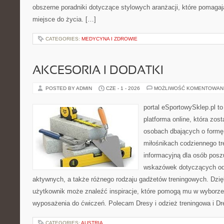
obszerne poradniki dotyczące stylowych aranżacji, które pomaga
miejsce do życia. […]
CATEGORIES:
MEDYCYNA I ZDROWIE
AKCESORIA I DODATKI
POSTED BY ADMIN
CZE - 1 - 2026
MOŻLIWOŚĆ KOMENTOWAN
portal eSportowySklep.pl to
platforma online, która zos
osobach dbających o formę
miłośnikach codziennego tr
informacyjną dla osób pos
wskazówek dotyczących odz
aktywnych, a także różnego rodzaju gadżetów treningowych. Dzięk
użytkownik może znaleźć inspiracje, które pomogą mu w wyborz
wyposażenia do ćwiczeń. Polecam Dresy i odzież treningowa i Dr
CATEGORIES:
AUSTRIA