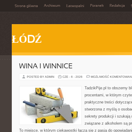
Archiwum
Poranek
Redakcja
Strona główna
Łatwopalni
ŁÓDŹ
WINA I WINNICE
POSTED BY ADMIN
CZE - 6 - 2026
MOŻLIWOŚĆ KOMENTOWAN
TadzikPije.pl to obszerny 
procentami, w którym czyte
praktyczne treści dotycząc
stworzona z myślą o osobac
sekrety produkcji i szukają
związane z alkoholem są pr
To miejsce, w którym ciekawostki łączą się z pasją do opowiadan