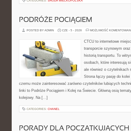
CATEGORIES:
ŚRODA WIELKOPOLSKA
PODRÓŻE POCIĄGIEM
POSTED BY ADMIN
CZE - 5 - 2026
MOŻLIWOŚĆ KOMENTOWAN
CTCU to internetowe miejsc
transporcie szynowym oraz
historią transportu. To wit
osobach, które interesują s
ale również o czytelnikach
Strona łączy pasję do kolei
czemu może zainteresować zarówno czytelników lubiących techn
linki to Podróże Pociągiem i Kolej na Świecie. Główną osią tematy
kolejowy. Na […]
CATEGORIES:
CHANEL
PORADY DLA POCZĄTKUJĄCYCH 