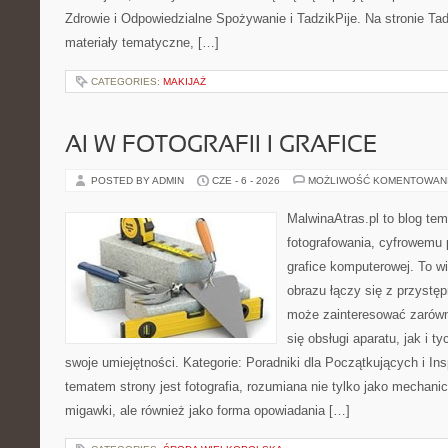
Zdrowie i Odpowiedzialne Spożywanie i TadzikPije. Na stronie Ta
materiały tematyczne, […]
CATEGORIES:
MAKIJAŻ
AI W FOTOGRAFII I GRAFICE
POSTED BY ADMIN
CZE - 6 - 2026
MOŻLIWOŚĆ KOMENTOWAN
MalwinaAtras.pl to blog te
fotografowania, cyfrowemu 
grafice komputerowej. To wi
obrazu łączy się z przyst
może zainteresować zarówn
się obsługi aparatu, jak i t
swoje umiejętności. Kategorie: Poradniki dla Początkujących i Ins
tematem strony jest fotografia, rozumiana nie tylko jako mechani
migawki, ale również jako forma opowiadania […]