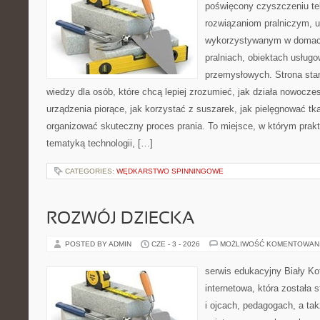
poświęcony czyszczeniu tek
rozwiązaniom pralniczym, 
wykorzystywanym w domach,
pralniach, obiektach usług
przemysłowych. Strona sta
wiedzy dla osób, które chcą lepiej zrozumieć, jak działa nowoczes
urządzenia piorące, jak korzystać z suszarek, jak pielęgnować tk
organizować skuteczny proces prania. To miejsce, w którym prakt
tematyką technologii, […]
CATEGORIES:
WĘDKARSTWO SPINNINGOWE
ROZWÓJ DZIECKA
POSTED BY ADMIN
CZE - 3 - 2026
MOŻLIWOŚĆ KOMENTOWAN
serwis edukacyjny Biały Ko
internetowa, która została
i ojcach, pedagogach, a ta