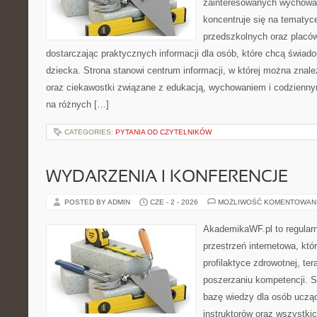
zainteresowanych wychowan
koncentruje się na tematyc
przedszkolnych oraz placó
dostarczając praktycznych informacji dla osób, które chcą świad
dziecka. Strona stanowi centrum informacji, w której można znale
oraz ciekawostki związane z edukacją, wychowaniem i codzienn
na różnych […]
CATEGORIES:
PYTANIA OD CZYTELNIKÓW
WYDARZENIA I KONFERENCJE
POSTED BY ADMIN
CZE - 2 - 2026
MOŻLIWOŚĆ KOMENTOWAN
AkademikaWF.pl to regular
przestrzeń internetowa, któ
profilaktyce zdrowotnej, ter
poszerzaniu kompetencji. 
bazę wiedzy dla osób uczą
instruktorów oraz wszystki