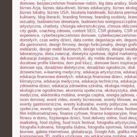
domowe
,
bezpieczeństwo finansowe rodzin
,
big data analizy
,
biod
biznes Azja
,
biznes data-driven
,
biznes edukacyjny
,
biznes ekolo
biznes lokalny
,
biznes USA
,
bizuteria handmade
,
biżuteria premi
kulinarny
,
blog literacki
,
branding firmowy
,
branding osobisty
,
brand
wizualny
,
budownictwo drewniane
,
budownictwo energooszczędne
artystyczna
,
chatboty
,
chirurgia rekonstrukcyjna
,
chmura obliczen
city guide
,
coaching zdrowia
,
content SEO
,
CSR globalny
,
CSR st
experience
,
cyberbezpieczeństwo domowe
,
cyberbezpieczeństwo
dorosłych
,
czas wolny dzieci
,
data center
,
degustacja win
,
degust
dla gastronomii
,
design firmowy
,
design funkcjonalny
,
design grafi
meblarski
,
design mebli biurowych
,
design roślinny
,
design światła
laboratoryjna
,
dieta zwierząt
,
dietetyka sportowa
,
digital marketing
dekoracje świąteczne
,
diy kosmetyki
,
diy meble drewniane
,
diy w
docelowe profile klientów
,
dom pod klucz
,
domowe biuro inspiracje
domowe spa
,
doradztwo dietetyczne
,
doradztwo ogrodnicze
,
druk
drzewnictwo
,
e-learning medyczny
,
edukacja artystyczna
,
edukacj
edukacja finansowa dorosłych
,
edukacja finansowa dzieci
,
edukac
klimatyczna
,
edukacja medyczna
,
edukacja techniczna
,
edukacj
zdrowotna dzieci
,
edukacja zdrowotna szkolna
,
ekologia miejska
,
ekologiczne ogrodnictwo
,
ekonomia społeczna
,
ekoturystyka
,
ele
medyczna
,
elektronika mobilna
,
energia cieplna
,
energia jądrowa
,
room domowy
,
event video
,
eventy biznesowe
,
eventy filmowe
,
ev
eventy gastronomiczne
,
eventy kulturalne
,
eventy polityczne
,
eve
społeczne
,
eventy sportowe
,
Facebook Ads
,
fashion show
,
festiw
film krótkometrażowy
,
finanse cyfrowe
,
finanse korporacyjne
,
fina
fitness w domu
,
fizjoterapia dzieci
,
food delivery online
,
food desi
marketing
,
food styling
,
food truck festival
,
fotografia artystyczna
fotografia kulinarna
,
fotografia ślubna
,
fotografia sportowa
,
fotowol
biurowe
,
galeria internetowa
,
globalizacja
,
Google Ads
,
grafika int
komputerowa 3D
,
grafika użytkowa
,
gry edukacyjne mobilne
,
gry 