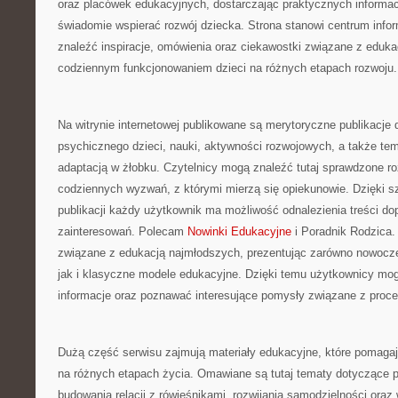
oraz placówek edukacyjnych, dostarczając praktycznych informacj
świadomie wspierać rozwój dziecka. Strona stanowi centrum infor
znaleźć inspiracje, omówienia oraz ciekawostki związane z eduk
codziennym funkcjonowaniem dzieci na różnych etapach rozwoju.
Na witrynie internetowej publikowane są merytoryczne publikacje
psychicznego dzieci, nauki, aktywności rozwojowych, a także t
adaptacją w żłobku. Czytelnicy mogą znaleźć tutaj sprawdzone r
codziennych wyzwań, z którymi mierzą się opiekunowie. Dzięki 
publikacji każdy użytkownik ma możliwość odnalezienia treści 
zainteresowań. Polecam
Nowinki Edukacyjne
i Poradnik Rodzica.
związane z edukacją najmłodszych, prezentując zarówno nowocz
jak i klasyczne modele edukacyjne. Dzięki temu użytkownicy m
informacje oraz poznawać interesujące pomysły związane z proc
Dużą część serwisu zajmują materiały edukacyjne, które pomagaj
na różnych etapach życia. Omawiane są tutaj tematy dotyczące p
budowania relacji z rówieśnikami, rozwijania samodzielności ora