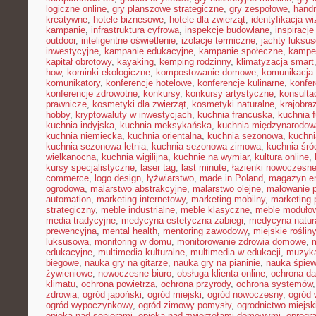
logiczne online
,
gry planszowe strategiczne
,
gry zespołowe
,
hand
kreatywne
,
hotele biznesowe
,
hotele dla zwierząt
,
identyfikacja w
kampanie
,
infrastruktura cyfrowa
,
inspekcje budowlane
,
inspiracje
outdoor
,
inteligentne oświetlenie
,
izolacje termiczne
,
jachty luksu
inwestycyjne
,
kampanie edukacyjne
,
kampanie społeczne
,
kampe
kapitał obrotowy
,
kayaking
,
kemping rodzinny
,
klimatyzacja smart
how
,
kominki ekologiczne
,
kompostowanie domowe
,
komunikacja 
komunikatory
,
konferencje hotelowe
,
konferencje kulinarne
,
konfe
konferencje zdrowotne
,
konkursy
,
konkursy artystyczne
,
konsulta
prawnicze
,
kosmetyki dla zwierząt
,
kosmetyki naturalne
,
krajobra
hobby
,
kryptowaluty w inwestycjach
,
kuchnia francuska
,
kuchnia f
kuchnia indyjska
,
kuchnia meksykańska
,
kuchnia międzynarodow
kuchnia niemiecka
,
kuchnia orientalna
,
kuchnia sezonowa
,
kuchni
kuchnia sezonowa letnia
,
kuchnia sezonowa zimowa
,
kuchnia śr
wielkanocna
,
kuchnia wigilijna
,
kuchnie na wymiar
,
kultura online
,
kursy specjalistyczne
,
laser tag
,
last minute
,
łazienki nowoczesn
commerce
,
logo design
,
łyżwiarstwo
,
made in Poland
,
magazyn en
ogrodowa
,
malarstwo abstrakcyjne
,
malarstwo olejne
,
malowanie 
automation
,
marketing internetowy
,
marketing mobilny
,
marketing 
strategiczny
,
meble industrialne
,
meble klasyczne
,
meble moduło
media tradycyjne
,
medycyna estetyczna zabiegi
,
medycyna natur
prewencyjna
,
mental health
,
mentoring zawodowy
,
miejskie rośliny
luksusowa
,
monitoring w domu
,
monitorowanie zdrowia domowe
,
edukacyjne
,
multimedia kulturalne
,
multimedia w edukacji
,
muzyka
biegowe
,
nauka gry na gitarze
,
nauka gry na pianinie
,
nauka śpie
żywieniowe
,
nowoczesne biuro
,
obsługa klienta online
,
ochrona d
klimatu
,
ochrona powietrza
,
ochrona przyrody
,
ochrona systemów
zdrowia
,
ogród japoński
,
ogród miejski
,
ogród nowoczesny
,
ogród 
ogród wypoczynkowy
,
ogród zimowy pomysły
,
ogrodnictwo miejsk
opieka nad seniorami
,
opieka nad zwierzętami domowymi
,
oprogr