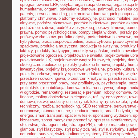
oprogramowanie ERP
,
optyka
,
organizacja domowa
,
organizacja k
humanitarne
,
origami
,
oświetlenie domowe
,
paintball
,
paleniska o
patenty
,
personal branding
,
piekarnictwo domowe
,
pielęgnacja nat
platformy chmurowe
,
platformy edukacyjne
,
płatności mobilne
,
po
aktywne
,
podróże biznesowe
,
podróże budżetowe
,
podróże ekspe
podróże objazdowe
,
podróże z przyczepą
,
pokazy filmowe
,
pomoc
prawna
,
pomoc psychologiczna
,
pompy ciepła w domu
,
porady p
porównywarka lotów
,
portfolio artysty
,
pośrednictwo biznesowe
,
po
hybrydowa
,
praca zespołowa online
,
prasa cyfrowa
,
prawo cywiln
spadkowe
,
produkcja muzyczna
,
produkcja telewizyjna
,
produkty 
laktozy
,
produkty tradycyjne
,
produkty wegańskie
,
profile zawodo
projektowanie ogrodzeń
,
projektowanie światła
,
projektowanie ubr
projektowanie UX
,
projektowanie wnętrz biurowych
,
projekty dom
ekologiczne społeczne
,
projekty graficzne firmowe
,
projekty huma
inwestycyjne
,
projekty krajobrazowe wertykalne
,
projekty kultural
projekty parkowe
,
projekty społeczne edukacyjne
,
projekty wnętrz
przestrzeń coworkingowa
,
przestrzeń kreatywna
,
przestrzeń otwar
przyjazna przestrzeń pracy
,
psy profilaktyka
,
psychoterapia
,
puzz
profilaktyka
,
rehabilitacja domowa
,
reklama natywna
,
relacje medi
w ogrodzie
,
remarketing
,
restauracje premium
,
roboty domowe
,
ro
finanse
,
rośliny doniczkowe pielęgnacja
,
rośliny egzotyczne
,
rowe
domowa
,
rozwój osobisty online
,
rynek lokalny
,
rynek sztuki
,
rynk
techniczny
,
rzeźba
,
scrapbooking
,
SEO techniczne
,
serowarstwo
neuronowe
,
skincare routine
,
składanie modeli
,
smart budynki
,
sma
energia
,
smart transport
,
spacer w lesie
,
sponsoring wydarzeń
,
sp
biznesowe
,
sprzęt medyczny przenośny
,
sprzęt telekonferencyjny
stolarstwo
,
strategia marki
,
strategia PR
,
strategie marketingowe
,
glamour
,
styl klasyczny
,
styl pracy zdalnej
,
styl rustykalny
,
suplem
naturalne
,
survival
,
święta kulinarne
,
systemy CRM w sprzedaży
,