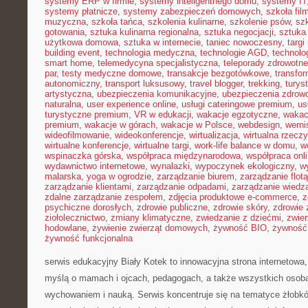
systemy ERP w firmie
,
systemy inteligentnego domu
,
systemy IT
systemy płatnicze
,
systemy zabezpieczeń domowych
,
szkoła fil
muzyczna
,
szkoła tańca
,
szkolenia kulinarne
,
szkolenie psów
,
szk
gotowania
,
sztuka kulinarna regionalna
,
sztuka negocjacji
,
sztuka
użytkowa domowa
,
sztuka w internecie
,
taniec nowoczesny
,
targi
building event
,
technologia medyczna
,
technologie AGD
,
technolo
smart home
,
telemedycyna specjalistyczna
,
teleporady zdrowotne
par
,
testy medyczne domowe
,
transakcje bezgotówkowe
,
transfo
autonomiczny
,
transport luksusowy
,
travel blogger
,
trekking
,
turys
artystyczna
,
ubezpieczenia komunikacyjne
,
ubezpieczenia zdrow
naturalna
,
user experience online
,
usługi cateringowe premium
,
us
turystyczne premium
,
VR w edukacji
,
wakacje egzotyczne
,
wakac
premium
,
wakacje w górach
,
wakacje w Polsce
,
webdesign
,
werni
wideofilmowanie
,
wideokonferencje
,
wirtualizacja
,
wirtualna rzecz
wirtualne konferencje
,
wirtualne targi
,
work-life balance w domu
,
w
wspinaczka górska
,
współpraca międzynarodowa
,
współpraca onl
wydawnictwo internetowe
,
wynalazki
,
wypoczynek ekologiczny
,
w
malarska
,
yoga w ogrodzie
,
zarządzanie biurem
,
zarządzanie flotą
zarządzanie klientami
,
zarządzanie odpadami
,
zarządzanie wiedz
zdalne zarządzanie zespołem
,
zdjęcia produktowe e-commerce
,
z
psychiczne dorosłych
,
zdrowie publiczne
,
zdrowie skóry
,
zdrowie 
ziołolecznictwo
,
zmiany klimatyczne
,
zwiedzanie z dziećmi
,
zwie
hodowlane
,
żywienie zwierząt domowych
,
żywność BIO
,
żywność 
żywność funkcjonalna
serwis edukacyjny Biały Kotek to innowacyjna strona internetowa,
myślą o mamach i ojcach, pedagogach, a także wszystkich osob
wychowaniem i nauką. Serwis koncentruje się na tematyce żłobk