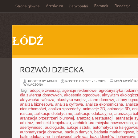
Archiwum
Poranek
Redakcja
Strona główna
Łatwopalni
ŁÓDŹ
ROZWÓJ DZIECKA
POSTED BY ADMIN
POSTED ON CZE - 3 - 2026
MOŻLIWOŚĆ K
WYŁĄCZONA
Tagi:
adopcje zwierząt
,
agencje reklamowe
,
agroturystyka rodzinn
dla zwierząt domowych
,
akcesoria ogrodowe
,
aktywizm ekologicz
aktywność twórcza
,
akustyka wnętrz
,
alarm domowy
,
altany ogro
analiza biznesowa
,
analiza cyfrowa
,
analiza ekonomiczna
,
analiz
nieruchomości
,
analiza sprzedaży
,
animacje 2D
,
animacje 3D
,
an
rescue
,
aplikacje dietetyczne
,
aplikacje edukacyjne
,
aranżacja ba
aranżacja przestrzeni biurowej
,
aranżacja restauracji
,
aranżacje sy
arbitraż
,
architekt krajobrazu
,
architektura miejska nowoczesna
,
a
asertywność
,
audioguide
,
aukcje sztuki
,
automatyczna księgowo
automatyzacja domowa
,
backup danych
,
badania marketingowe
,
bajki edukacyjne
,
bankowość cyfrowa
,
baza klientów
,
behawiorys