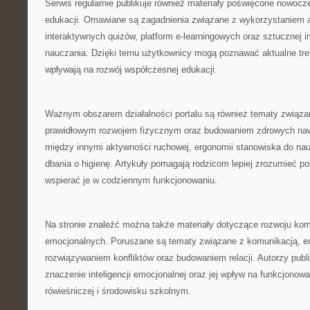
Serwis regularnie publikuje również materiały poświęcone nowoc
edukacji. Omawiane są zagadnienia związane z wykorzystaniem a
interaktywnych quizów, platform e-learningowych oraz sztucznej in
nauczania. Dzięki temu użytkownicy mogą poznawać aktualne tren
wpływają na rozwój współczesnej edukacji.
Ważnym obszarem działalności portalu są również tematy związa
prawidłowym rozwojem fizycznym oraz budowaniem zdrowych naw
między innymi aktywności ruchowej, ergonomii stanowiska do na
dbania o higienę. Artykuły pomagają rodzicom lepiej zrozumieć po
wspierać je w codziennym funkcjonowaniu.
Na stronie znaleźć można także materiały dotyczące rozwoju kom
emocjonalnych. Poruszane są tematy związane z komunikacją, em
rozwiązywaniem konfliktów oraz budowaniem relacji. Autorzy publ
znaczenie inteligencji emocjonalnej oraz jej wpływ na funkcjonow
rówieśniczej i środowisku szkolnym.