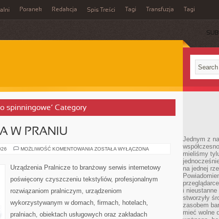
Poranek
Redakcja
Tagi
Transfuzja
Tagi
alni
Spis Treści
SUB
wo spinningowe’ Category
IA W PRANIU
Jednym z na
współczesnoś
MODA
026
MOŻLIWOŚĆ KOMENTOWANIA
ZOSTAŁA WYŁĄCZONA
mieliśmy tyl
I
TEKSTYLIA
jednocześnie 
W
Urządzenia Pralnicze to branżowy serwis internetowy
na jednej rz
PRANIU
Powiadomien
poświęcony czyszczeniu tekstyliów, profesjonalnym
przeglądarce
i nieustanne
rozwiązaniom pralniczym, urządzeniom
stworzyły śr
wykorzystywanym w domach, firmach, hotelach,
zasobem bar
mieć wolne d
pralniach, obiektach usługowych oraz zakładach