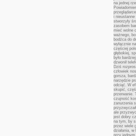
na jednej rz
Powiadomien
przeglądarce
i nieustanne
stworzyły śr
zasobem bar
mieć wolne d
ważnego, bo
bodźca do dr
wyłącznie n
częściej pol
głębokiej, s
było bardzie
dzwonił tele
Dziś rozpros
człowiek nos
gorsza, bard
narzędzie pr
odciąć. W ef
skupić, czę
przerwanie. 
czujność kos
zanurzenia s
przyzwyczaił
ale przyzwyc
jest dobry c
na tym, by s
przez wiele 
działania, w
przy jednym