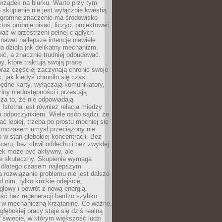
porządek na biurku. Warto przy tym
 skupienie nie jest wyłącznie kwestią
 Ogromne znaczenie ma środowisko
ktoś próbuje pisać, liczyć, projektować
wać w przestrzeni pełnej ciągłych
 nawet najlepsze intencje niewiele
a działa jak delikatny mechanizm.
bić, a znacznie trudniej odbudować.
y, które traktują swoją pracę
raz częściej zaczynają chronić swoje
, jak kiedyś chroniło się czas.
ędne karty, wyłączają komunikatory,
ziny niedostępności i przestają
za to, że nie odpowiadają
 Istotna jest również relacja między
a odpoczynkiem. Wiele osób sądzi, że
ć lepiej, trzeba po prostu mocniej się
mczasem umysł przeciążony nie
o w stan głębokiej koncentracji. Bez
ceru, bez chwil oddechu i bez zwykłej
ek może być aktywny, ale
ie skuteczny. Skupienie wymaga
 dlatego czasem najlepszym
rozwiązanie problemu nie jest dalsze
d nim, tylko krótkie odejście,
głowy i powrót z nową energią.
ść bez regeneracji bardzo szybko
ę w mechaniczną krzątaninę. Co ważne,
głębokiej pracy staje się dziś realną
 świecie, w którym większość ludzi