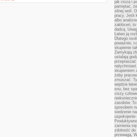
jak cisza i 
pamiętać, że
silnej woli.
pracy. Jeśli 
albo analizo
zakłóceń, to
dadzą. Uwag
Łatwo ją roz
Dlatego osob
poważnie, co
skupienie tak
Zamykają zb
ustalają god
przepraszać 
natychmiast.
skupieniem 
żeby pracowa
zmuszać. Ty
wejdzie łatw
snu, bez spa
ciszy człowi
niekonieczn
zasobów. To
sposobem na 
siedzenie na
uspokojenie 
Produktywno
zamienia si
zdolność do 
przewagą. W