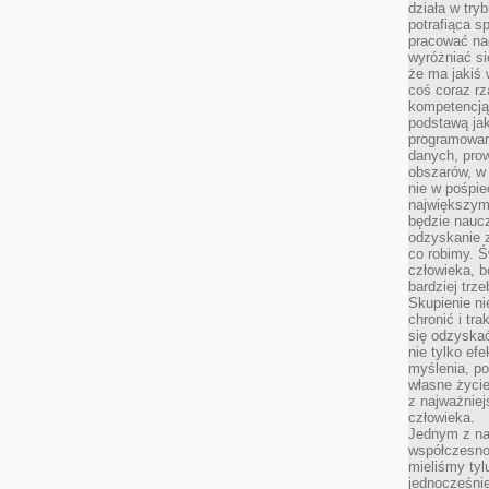
działa w try
potrafiąca s
pracować na
wyróżniać si
że ma jakiś 
coś coraz rz
kompetencją
podstawą jak
programowani
danych, prow
obszarów, w 
nie w pośpie
największym
będzie naucz
odzyskanie z
co robimy. Ś
człowieka, b
bardziej trz
Skupienie ni
chronić i tr
się odzyskać
nie tylko ef
myślenia, po
własne życie.
z najważnie
człowieka.
Jednym z na
współczesnoś
mieliśmy tyl
jednocześnie 