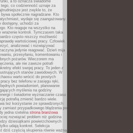
runki, a to oznacza świadome
 tego, co codzienność uznaje za
jtrudniejsze jest zwykle to, że
e bywa społecznie nagradzane. Kto
atychmiast, wydaje się zaangażowany.
le dostępny, uchodzi za
ego. Kto reaguje na wszystko na
e wrażenie kontroli. Tymczasem taka
bardzo często niszczy możliwość
aprawdę wartościowej pracy. Człowiek
orzyć, analizować i rozwiązywać
zaczyna jedynie reagować. Dzień mija
waniu, przesyłaniu, komentowaniu i
obnych pożarów. Wieczorem ma
czenia, ale nie zawsze potrafi
retny efekt swojej pracy. To jeden z
 frustrujących stanów zawodowych. W
chaosu warto wrócić do prostych
 pracy bez telefonu w zasięgu ręki,
zbędnych powiadomień, planowanie
ających myślenia na godziny
energii i świadome wyznaczanie czasu
ję potrafią zmienić bardzo wiele.
a też korzystanie ze sprawdzonych
zy zamiast przypadkowego błądzenia po
edy jedna rzetelna
strona branżowa
ciej rozwiązać problem niż godzina
ędzy dziesiątkami powierzchownych
 tylko udają konkret. Selekcja
est dziś częścią skupienia równie ważną