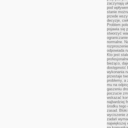
zaczynają uk
pod wpływem
stanie można
przede wszys
decyzje, cie
Problem pole
pojawia się 
stworzyć wa
ograniczanie
normalne. Na
rozproszeni
odpowiada n
Kto jest sta
profesjonaln
bieżąco, daj
dostępność 
wykonania n
przestaje tw
problemy, a 
mu na odpisy
gaszeniu dr
poczucie zmę
wskazać konk
najbardziej
środku tego 
zasad. Bloki
wyciszenie 
zadań wymag
największej 
na komunikac