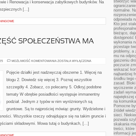
stworzyć wa
twie i Renowacja i konserwacja zabytkowych budynków. Na
ograniczanie
bezpiecznych […]
normalne. Na
rozproszeni
odpowiada n
NINGOWE
Kto jest sta
profesjonaln
bieżąco, daj
dostępność 
CZĘŚĆ SPOŁECZEŃSTWA MA
wykonania n
przestaje tw
problemy, a 
mu na odpisy
gaszeniu dr
DZIŚ
025
MOŻLIWOŚĆ KOMENTOWANIA
ZOSTAŁA WYŁĄCZONA
WIĘKSZA
poczucie zmę
CZĘŚĆ
wskazać konk
SPOŁECZEŃSTWA
Pojęcie działki jest nadzwyczaj obszerne 1. Więcej na
najbardziej
MA
OKAZJĘ
środku tego 
blogu 2. Dowiedz się więcej 3. Poznaj wszystkie
SOBIE
zasad. Bloki
szczegóły 4. Zobacz, co polecamy 5. Odkryj podobne
wyciszenie 
zadań wymag
tematy W obrębie posiadłości występuje immanentny
największej 
na komunikac
podział. Jednym z typów w nim wyróżnionych są
Pomocne byw
gruntowe. Są to najprościej mówiąc grunty. Wydzielone i
źródeł wied
sieci. Nieki
ności. Wszystkie rzeczy odnajdujące się na takim gruncie i
pozwala szyb
zęściami składowymi. Mowa tutaj o budynkach, […]
skakania mi
treści, które
informacji j
NINGOWE