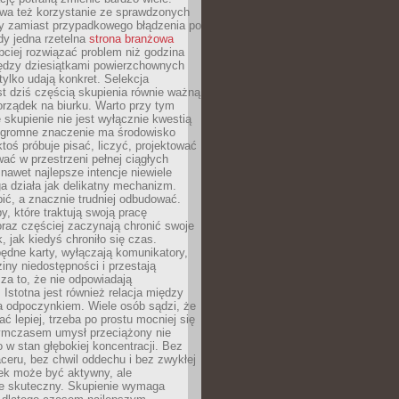
a też korzystanie ze sprawdzonych
zy zamiast przypadkowego błądzenia po
edy jedna rzetelna
strona branżowa
ciej rozwiązać problem niż godzina
ędzy dziesiątkami powierzchownych
 tylko udają konkret. Selekcja
est dziś częścią skupienia równie ważną
porządek na biurku. Warto przy tym
 skupienie nie jest wyłącznie kwestią
 Ogromne znaczenie ma środowisko
ktoś próbuje pisać, liczyć, projektować
wać w przestrzeni pełnej ciągłych
 nawet najlepsze intencje niewiele
a działa jak delikatny mechanizm.
bić, a znacznie trudniej odbudować.
y, które traktują swoją pracę
raz częściej zaczynają chronić swoje
, jak kiedyś chroniło się czas.
ędne karty, wyłączają komunikatory,
ziny niedostępności i przestają
za to, że nie odpowiadają
 Istotna jest również relacja między
a odpoczynkiem. Wiele osób sądzi, że
ć lepiej, trzeba po prostu mocniej się
mczasem umysł przeciążony nie
o w stan głębokiej koncentracji. Bez
ceru, bez chwil oddechu i bez zwykłej
ek może być aktywny, ale
ie skuteczny. Skupienie wymaga