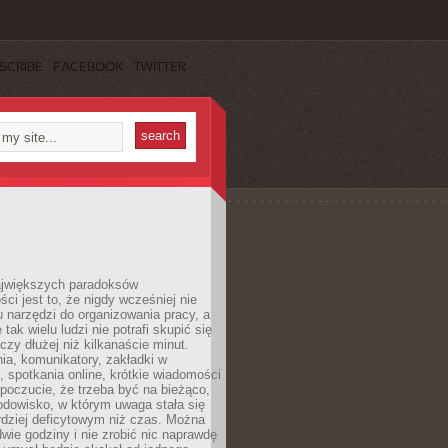
SCRIBE
FACEBOOK
TWITTER
jwiększych paradoksów
ci jest to, że nigdy wcześniej nie
u narzędzi do organizowania pracy, a
tak wielu ludzi nie potrafi skupić się
eczy dłużej niż kilkanaście minut.
ia, komunikatory, zakładki w
, spotkania online, krótkie wiadomości
 poczucie, że trzeba być na bieżąco,
odowisko, w którym uwaga stała się
dziej deficytowym niż czas. Można
wie godziny i nie zrobić nic naprawdę