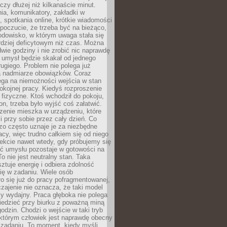
eczy dłużej niż kilkanaście minut.
ia, komunikatory, zakładki w
, spotkania online, krótkie wiadomości
 poczucie, że trzeba być na bieżąco,
odowisko, w którym uwaga stała się
dziej deficytowym niż czas. Można
wie godziny i nie zrobić nic naprawdę
 umysł będzie skakał od jednego
ugiego. Problem nie polega już
a nadmiarze obowiązków. Coraz
ega na niemożności wejścia w stan
pokojnej pracy. Kiedyś rozproszenie
j fizyczne. Ktoś wchodził do pokoju,
fon, trzeba było wyjść coś załatwić.
zenie mieszka w urządzeniu, które
i przy sobie przez cały dzień. Co
zo często uznaje je za niezbędne
acy, więc trudno całkiem się od niego
ekcie nawet wtedy, gdy próbujemy się
ść umysłu pozostaje w gotowości na
To nie jest neutralny stan. Taka
ztuje energię i odbiera zdolność
ię w zadaniu. Wiele osób
o się już do pracy pofragmentowanej,
zajenie nie oznacza, że taki model
zy wydajny. Praca głęboka nie polega
iedzieć przy biurku z poważną miną
godzin. Chodzi o wejście w taki tryb
 którym człowiek jest naprawdę obecny
 zadaniu. To moment, kiedy myśli