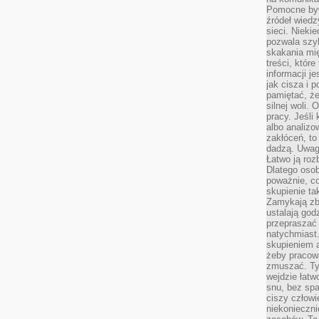
Pomocne byw
źródeł wied
sieci. Nieki
pozwala szyb
skakania mi
treści, które
informacji j
jak cisza i 
pamiętać, że
silnej woli.
pracy. Jeśli 
albo analizo
zakłóceń, to
dadzą. Uwag
Łatwo ją roz
Dlatego osob
poważnie, co
skupienie tak
Zamykają zb
ustalają god
przepraszać 
natychmiast.
skupieniem 
żeby pracowa
zmuszać. Ty
wejdzie łatw
snu, bez spa
ciszy człowi
niekonieczn