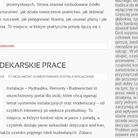
ważnego, bo
przemysłowych. Strona stanowi rozbudowane źródło
bodźca do dr
wyłącznie n
 zrozumieć, jak działa nowoczesne pralnictwo, jak dobierać
częściej pol
głębokiej, s
z suszarek, jak pielęgnować tkaniny, jak usuwać plamy i jak
było bardzie
ia. To miejsce, w którym praktyczne porady łączą się z
dzwonił tele
Dziś rozpros
człowiek nos
gorsza, bard
NINGOWE
narzędzie pr
odciąć. W ef
skupić, czę
przerwanie. 
DEKARSKIE PRACE
czujność kos
zanurzenia s
przyzwyczaił
BLACHARSTWO
026
MOŻLIWOŚĆ KOMENTOWANIA
ZOSTAŁA WYŁĄCZONA
ale przyzwyc
I
DEKARSKIE
jest dobry c
PRACE
Instalacje – Hydraulika, Remonty i Budownictwo to
na tym, by s
przez wiele 
wszechstronny portal dla osób, które chcą ogarnąć
działania, w
przy jednym
temat systemów instalacyjnych oraz modernizacji – od
zaczynają uk
szybkich interwencji po większe przebudowy. To
pod wpływem
stanie można
miejsce, w którym konkret idzie w parze z poradą, a
przede wszys
czytelnik dostaje jasne wskazówki dotyczące wod-kan,
decyzje, cie
Problem pole
 także szeroko pojętego robót budowlanych. Zobacz
pojawia się 