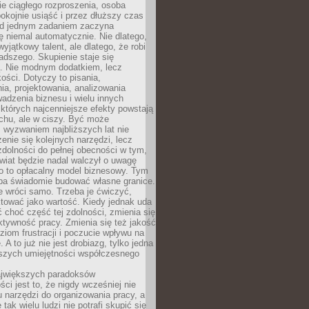
bie ciągłego rozproszenia, osoba
pokojnie usiąść i przez dłuższy czas
d jednym zadaniem zaczyna
ę niemal automatycznie. Nie dlatego,
wyjątkowy talent, ale dlatego, że robi
adszego. Skupienie staje się
. Nie modnym dodatkiem, lecz
ości. Dotyczy to pisania,
a, projektowania, analizowania
adzenia biznesu i wielu innych
których najcenniejsze efekty powstają
chu, ale w ciszy. Być może
 wyzwaniem najbliższych lat nie
enie się kolejnych narzędzi, lecz
dolności do pełnej obecności w tym,
wiat będzie nadal walczył o uwagę
o to opłacalny model biznesowy. Tym
eba świadomie budować własne granice.
e wróci samo. Trzeba je ćwiczyć,
aktować jako wartość. Kiedy jednak uda
 choć część tej zdolności, zmienia się
ektywność pracy. Zmienia się też jakość
ziom frustracji i poczucie wpływu na
 A to już nie jest drobiazg, tylko jedna
jszych umiejętności współczesnego
jwiększych paradoksów
ci jest to, że nigdy wcześniej nie
u narzędzi do organizowania pracy, a
tak wielu ludzi nie potrafi skupić się