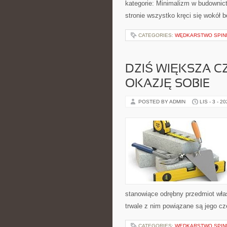
kategorie: Minimalizm w budownic
stronie wszystko kręci się wokół 
CATEGORIES:
WĘDKARSTWO SPIN
DZIŚ WIĘKSZA 
OKAZJĘ SOBIE
POSTED BY ADMIN
LIS - 3 - 2
stanowiące odrębny przedmiot włas
trwale z nim powiązane są jego c
CATEGORIES:
WĘDKARSTWO SPIN