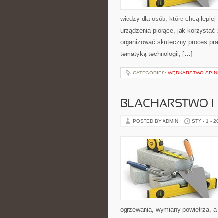
wiedzy dla osób, które chcą lepiej
urządzenia piorące, jak korzystać 
organizować skuteczny proces pran
tematyką technologii, […]
CATEGORIES:
WĘDKARSTWO SPIN
BLACHARSTWO I 
POSTED BY ADMIN
STY - 1 - 2
ogrzewania, wymiany powietrza, a