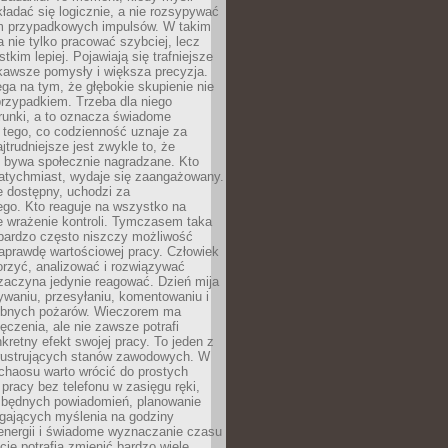
ładać się logicznie, a nie rozsypywać
 przypadkowych impulsów. W takim
 nie tylko pracować szybciej, lecz
tkim lepiej. Pojawiają się trafniejsze
kawsze pomysły i większa precyzja.
ga na tym, że głębokie skupienie nie
przypadkiem. Trzeba dla niego
runki, a to oznacza świadome
 tego, co codzienność uznaje za
jtrudniejsze jest zwykle to, że
e bywa społecznie nagradzane. Kto
atychmiast, wydaje się zaangażowany.
le dostępny, uchodzi za
ego. Kto reaguje na wszystko na
e wrażenie kontroli. Tymczasem taka
bardzo często niszczy możliwość
aprawdę wartościowej pracy. Człowiek
orzyć, analizować i rozwiązywać
zaczyna jedynie reagować. Dzień mija
waniu, przesyłaniu, komentowaniu i
obnych pożarów. Wieczorem ma
czenia, ale nie zawsze potrafi
retny efekt swojej pracy. To jeden z
 frustrujących stanów zawodowych. W
chaosu warto wrócić do prostych
 pracy bez telefonu w zasięgu ręki,
zbędnych powiadomień, planowanie
ających myślenia na godziny
energii i świadome wyznaczanie czasu
ję potrafią zmienić bardzo wiele.