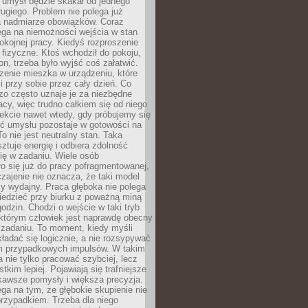
 umysł będzie skakał od jednego
ugiego. Problem nie polega już
a nadmiarze obowiązków. Coraz
ega na niemożności wejścia w stan
pokojnej pracy. Kiedyś rozproszenie
j fizyczne. Ktoś wchodził do pokoju,
fon, trzeba było wyjść coś załatwić.
zenie mieszka w urządzeniu, które
i przy sobie przez cały dzień. Co
zo często uznaje je za niezbędne
acy, więc trudno całkiem się od niego
ekcie nawet wtedy, gdy próbujemy się
ść umysłu pozostaje w gotowości na
To nie jest neutralny stan. Taka
ztuje energię i odbiera zdolność
ię w zadaniu. Wiele osób
o się już do pracy pofragmentowanej,
zajenie nie oznacza, że taki model
zy wydajny. Praca głęboka nie polega
iedzieć przy biurku z poważną miną
godzin. Chodzi o wejście w taki tryb
 którym człowiek jest naprawdę obecny
 zadaniu. To moment, kiedy myśli
ładać się logicznie, a nie rozsypywać
 przypadkowych impulsów. W takim
 nie tylko pracować szybciej, lecz
tkim lepiej. Pojawiają się trafniejsze
kawsze pomysły i większa precyzja.
ga na tym, że głębokie skupienie nie
przypadkiem. Trzeba dla niego