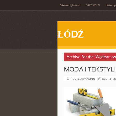
Archiwum
Strona główna
Łatwop
ŁÓDŹ
Archive for the ‘Wędkarst
MODA I TEKSTYL
POSTED BY ADMIN
CZE - 4 - 2