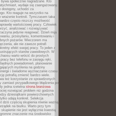
e bywa społecznie nagradzane. Kto
atychmiast, wydaje się zaangażowany.
le dostępny, uchodzi za
ego. Kto reaguje na wszystko na
e wrażenie kontroli. Tymczasem taka
bardzo często niszczy możliwość
aprawdę wartościowej pracy. Człowiek
orzyć, analizować i rozwiązywać
zaczyna jedynie reagować. Dzień mija
waniu, przesyłaniu, komentowaniu i
obnych pożarów. Wieczorem ma
czenia, ale nie zawsze potrafi
retny efekt swojej pracy. To jeden z
 frustrujących stanów zawodowych. W
chaosu warto wrócić do prostych
 pracy bez telefonu w zasięgu ręki,
zbędnych powiadomień, planowanie
ających myślenia na godziny
energii i świadome wyznaczanie czasu
ję potrafią zmienić bardzo wiele.
a też korzystanie ze sprawdzonych
zy zamiast przypadkowego błądzenia po
edy jedna rzetelna
strona branżowa
ciej rozwiązać problem niż godzina
ędzy dziesiątkami powierzchownych
 tylko udają konkret. Selekcja
est dziś częścią skupienia równie ważną
porządek na biurku. Warto przy tym
 skupienie nie jest wyłącznie kwestią
 Ogromne znaczenie ma środowisko