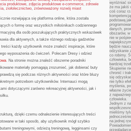
wyróżniać si
ęcia produktowe
,
zdjęcia produktowe e-commerce
,
zdrowie
że ma jakiś 
cia
,
ziołolecznictwo
,
zrównoważony rozwój miast
coś coraz rz
kompetencją
cznie rozwijająca się platforma online, która została
podstawą jak
programowani
ących o formę oraz wszystkich miłośnikach codziennego
danych, prow
nformacyjną dla osób poszukujących praktycznych wskazówek
obszarów, w 
nie w pośpie
buwia dla aktywnych, a także różnego rodzaju gadżetów
największym
 treści każdy użytkownik może znaleźć inspiracje, które
będzie naucz
odzyskanie z
go wyposażenia do ćwiczeń. Polecam Dresy i odzież
co robimy. Ś
człowieka, b
gowa
. Na stronie można znaleźć obszerne poradniki
bardziej trz
ikowane materiały pomagają zrozumieć, jak dobierać buty
Skupienie ni
chronić i tr
 sprawdzą się podczas różnych aktywności oraz które bluzy
się odzyskać
onkretnym potrzebom użytkowników. Internauci mogą
nie tylko ef
myślenia, po
mi dotyczącymi zarówno rekreacyjnej aktywności, jak i
własne życie.
z najważnie
iłku.
człowieka.
Jednym z na
współczesnoś
mieliśmy tyl
trukturą, dzięki czemu odnalezienie interesujących treści
jednocześnie 
na jednej rz
ygotowane w taki sposób, aby użytkownik mógł szybko
Powiadomien
butami treningowymi, odzieżą treningową, legginsami czy
przeglądarce