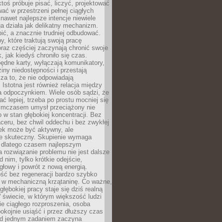
ktoś próbuje pisać, liczyć, projektować
wać w przestrzeni pełnej ciągłych
 nawet najlepsze intencje niewiele
a działa jak delikatny mechanizm.
bić, a znacznie trudniej odbudować.
y, które traktują swoją pracę
raz częściej zaczynają chronić swoje
, jak kiedyś chroniło się czas.
ędne karty, wyłączają komunikatory,
ziny niedostępności i przestają
za to, że nie odpowiadają
 Istotna jest również relacja między
a odpoczynkiem. Wiele osób sądzi, że
ć lepiej, trzeba po prostu mocniej się
mczasem umysł przeciążony nie
o w stan głębokiej koncentracji. Bez
ceru, bez chwil oddechu i bez zwykłej
ek może być aktywny, ale
ie skuteczny. Skupienie wymaga
 dlatego czasem najlepszym
rozwiązanie problemu nie jest dalsze
d nim, tylko krótkie odejście,
głowy i powrót z nową energią.
ść bez regeneracji bardzo szybko
ę w mechaniczną krzątaninę. Co ważne,
głębokiej pracy staje się dziś realną
 świecie, w którym większość ludzi
bie ciągłego rozproszenia, osoba
pokojnie usiąść i przez dłuższy czas
d jednym zadaniem zaczyna