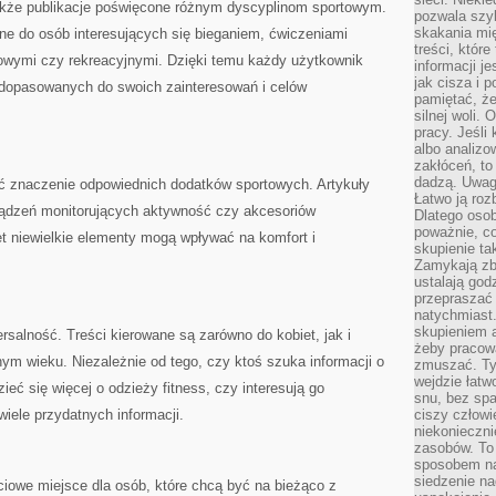
że publikacje poświęcone różnym dyscyplinom sportowym.
pozwala szyb
skakania mi
ne do osób interesujących się bieganiem, ćwiczeniami
treści, które
łowymi czy rekreacyjnymi. Dzięki temu każdy użytkownik
informacji j
jak cisza i 
 dopasowanych do swoich zainteresowań i celów
pamiętać, że
silnej woli.
pracy. Jeśli 
albo analizo
zakłóceń, to
dadzą. Uwag
ć znaczenie odpowiednich dodatków sportowych. Artykuły
Łatwo ją roz
ządzeń monitorujących aktywność czy akcesoriów
Dlatego osob
poważnie, co
t niewielkie elementy mogą wpływać na komfort i
skupienie tak
.
Zamykają zb
ustalają god
przepraszać 
natychmiast.
skupieniem 
rsalność. Treści kierowane są zarówno do kobiet, jak i
żeby pracowa
m wieku. Niezależnie od tego, czy ktoś szuka informacji o
zmuszać. Ty
wejdzie łatw
eć się więcej o odzieży fitness, czy interesują go
snu, bez spa
wiele przydatnych informacji.
ciszy człowi
niekonieczn
zasobów. To
sposobem na 
siedzenie na
iowe miejsce dla osób, które chcą być na bieżąco z