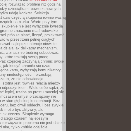
ciej rozwiązać problem niż godzina
ędzy dziesiątkami powierzchownych
 tylko udają konkret. Selekcja
est dziś częścią skupienia równie ważną
porządek na biurku. Warto przy tym
 skupienie nie jest wyłącznie kwestią
 Ogromne znaczenie ma środowisko
ktoś próbuje pisać, liczyć, projektować
wać w przestrzeni pełnej ciągłych
 nawet najlepsze intencje niewiele
a działa jak delikatny mechanizm.
bić, a znacznie trudniej odbudować.
y, które traktują swoją pracę
raz częściej zaczynają chronić swoje
, jak kiedyś chroniło się czas.
ędne karty, wyłączają komunikatory,
ziny niedostępności i przestają
za to, że nie odpowiadają
 Istotna jest również relacja między
a odpoczynkiem. Wiele osób sądzi, że
ć lepiej, trzeba po prostu mocniej się
mczasem umysł przeciążony nie
o w stan głębokiej koncentracji. Bez
ceru, bez chwil oddechu i bez zwykłej
ek może być aktywny, ale
ie skuteczny. Skupienie wymaga
 dlatego czasem najlepszym
rozwiązanie problemu nie jest dalsze
d nim, tylko krótkie odejście,