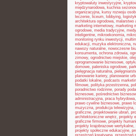
kryptowaluty inwestycyjne
,
krypto
międzynarodowa
,
kuchnia sezono
organizacyjna
,
kursy rozwoju osob
leczenie
,
liceum
,
lobbying
,
logist
architektura ogrodowa
,
malarstwo 
marketing internetowy
,
marketing 
ogrodowe
,
media tradycyjne
,
medy
inteligentne
,
mikroekonomia
,
mikro
monitoring rynku inwestycji
,
multi
edukacji
,
muzyka elektroniczna
,
n
nawozy naturalne
,
nowoczesne biu
konsumenta
,
ochrona zdrowia
,
ogr
zimowy
,
ogrodnictwo miejskie
,
ole
oprogramowanie biznesowe
,
optyk
domowe
,
paleniska ogrodowe
,
par
pielęgnacja naturalna
,
pielęgniarst
planowanie kariery
,
planowanie urb
podatki lokalne
,
podcasts marketi
filmowe
,
polityka przestrzenna
,
po
poradnictwo rodzinne
,
porady pod
biznesowe
,
pośrednictwo bizneso
administracyjna
,
praca hybrydowa
prawo cywilne biznesowe
,
prawo l
muzyczna
,
produkcja telewizyjna
,
graficzne
,
projektowanie ubrań
,
pr
architektoniczne wnętrz
,
projekty 
graficzne firmowe
,
projekty humani
projekty krajobrazowe wertykalne
,
projekty społeczne edukacyjne
,
pr
przestrzeń kreatywna
,
przestrzeń 