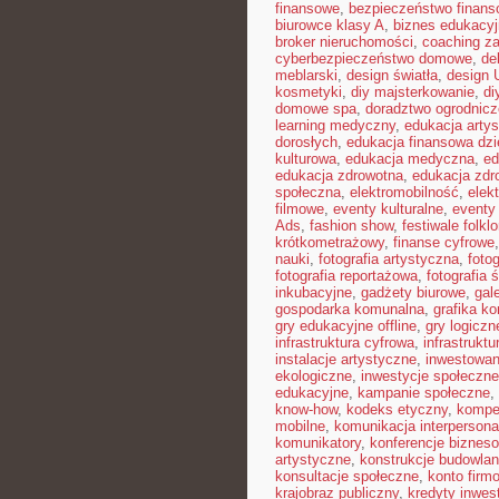
finansowe
,
bezpieczeństwo finans
biurowce klasy A
,
biznes edukacyj
broker nieruchomości
,
coaching z
cyberbezpieczeństwo domowe
,
de
meblarski
,
design światła
,
design 
kosmetyki
,
diy majsterkowanie
,
di
domowe spa
,
doradztwo ogrodnicz
learning medyczny
,
edukacja arty
dorosłych
,
edukacja finansowa dzi
kulturowa
,
edukacja medyczna
,
ed
edukacja zdrowotna
,
edukacja zdr
społeczna
,
elektromobilność
,
elek
filmowe
,
eventy kulturalne
,
eventy 
Ads
,
fashion show
,
festiwale folkl
krótkometrażowy
,
finanse cyfrowe
nauki
,
fotografia artystyczna
,
foto
fotografia reportażowa
,
fotografia 
inkubacyjne
,
gadżety biurowe
,
gal
gospodarka komunalna
,
grafika k
gry edukacyjne offline
,
gry logiczn
infrastruktura cyfrowa
,
infrastrukt
instalacje artystyczne
,
inwestowan
ekologiczne
,
inwestycje społeczne
edukacyjne
,
kampanie społeczne
,
know-how
,
kodeks etyczny
,
kompe
mobilne
,
komunikacja interpersona
komunikatory
,
konferencje biznes
artystyczne
,
konstrukcje budowla
konsultacje społeczne
,
konto firm
krajobraz publiczny
,
kredyty inwes