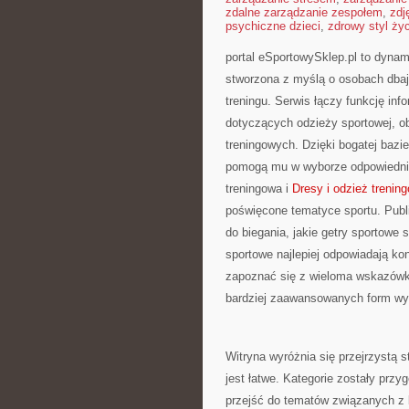
zdalne zarządzanie zespołem
,
zdj
psychiczne dzieci
,
zdrowy styl ży
portal eSportowySklep.pl to dynami
stworzona z myślą o osobach dbaj
treningu. Serwis łączy funkcję i
dotyczących odzieży sportowej, o
treningowych. Dzięki bogatej bazie
pomogą mu w wyborze odpowiednie
treningowa i
Dresy i odzież trenin
poświęcone tematyce sportu. Publ
do biegania, jakie getry sportowe
sportowe najlepiej odpowiadają k
zapoznać się z wieloma wskazówka
bardziej zaawansowanych form wys
Witryna wyróżnia się przejrzystą s
jest łatwe. Kategorie zostały prz
przejść do tematów związanych z 