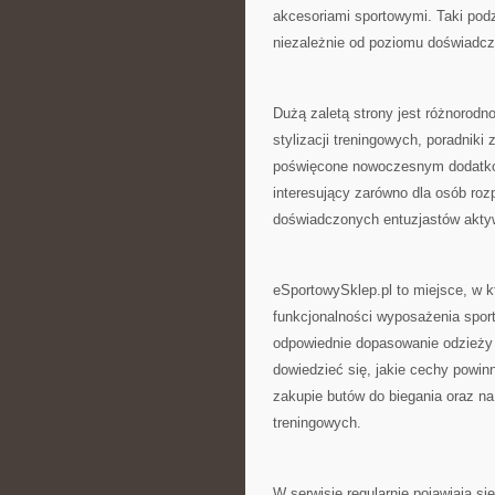
akcesoriami sportowymi. Taki podz
niezależnie od poziomu doświadcz
Dużą zaletą strony jest różnorodn
stylizacji treningowych, poradniki
poświęcone nowoczesnym dodatkom
interesujący zarówno dla osób roz
doświadczonych entuzjastów aktyw
eSportowySklep.pl to miejsce, w k
funkcjonalności wyposażenia sport
odpowiednie dopasowanie odzieży
dowiedzieć się, jakie cechy powin
zakupie butów do biegania oraz n
treningowych.
W serwisie regularnie pojawiają 