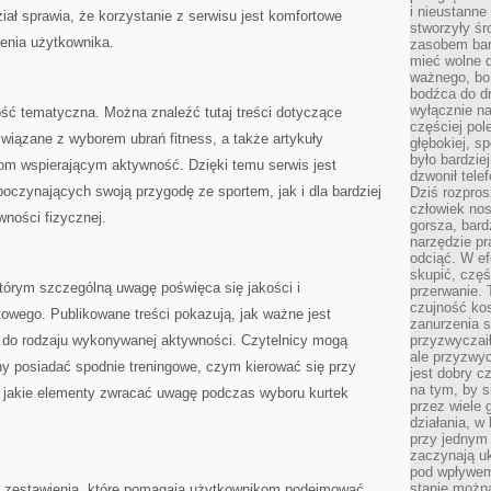
i nieustanne
iał sprawia, że korzystanie z serwisu jest komfortowe
stworzyły śr
enia użytkownika.
zasobem bar
mieć wolne d
ważnego, bo
bodźca do dr
wyłącznie n
ość tematyczna. Można znaleźć tutaj treści dotyczące
częściej pol
 związane z wyborem ubrań fitness, a także artykuły
głębokiej, s
było bardzie
 wspierającym aktywność. Dzięki temu serwis jest
dzwonił tele
poczynających swoją przygodę ze sportem, jak i dla bardziej
Dziś rozpros
człowiek nos
ności fizycznej.
gorsza, bard
narzędzie pr
odciąć. W ef
skupić, czę
tórym szczególną uwagę poświęca się jakości i
przerwanie. 
czujność kos
owego. Publikowane treści pokazują, jak ważne jest
zanurzenia s
 do rodzaju wykonywanej aktywności. Czytelnicy mogą
przyzwyczaił
ale przyzwyc
ny posiadać spodnie treningowe, czym kierować się przy
jest dobry c
na tym, by s
a jakie elementy zwracać uwagę podczas wyboru kurtek
przez wiele 
działania, w
przy jednym
zaczynają uk
pod wpływem
stanie można
się zestawienia, które pomagają użytkownikom podejmować