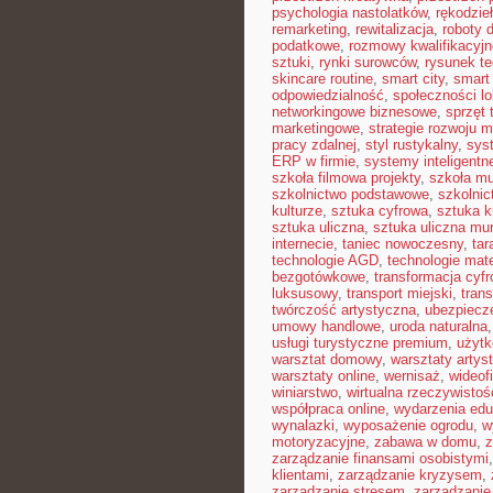
psychologia nastolatków
,
rękodzie
remarketing
,
rewitalizacja
,
roboty
podatkowe
,
rozmowy kwalifikacyjn
sztuki
,
rynki surowców
,
rysunek t
skincare routine
,
smart city
,
smart 
odpowiedzialność
,
społeczności lo
networkingowe biznesowe
,
sprzęt 
marketingowe
,
strategie rozwoju m
pracy zdalnej
,
styl rustykalny
,
sys
ERP w firmie
,
systemy inteligent
szkoła filmowa projekty
,
szkoła m
szkolnictwo podstawowe
,
szkolni
kulturze
,
sztuka cyfrowa
,
sztuka k
sztuka uliczna
,
sztuka uliczna mur
internecie
,
taniec nowoczesny
,
tar
technologie AGD
,
technologie mat
bezgotówkowe
,
transformacja cyf
luksusowy
,
transport miejski
,
trans
twórczość artystyczna
,
ubezpiecz
umowy handlowe
,
uroda naturalna
usługi turystyczne premium
,
użytk
warsztat domowy
,
warsztaty artys
warsztaty online
,
wernisaż
,
wideof
winiarstwo
,
wirtualna rzeczywistoś
współpraca online
,
wydarzenia edu
wynalazki
,
wyposażenie ogrodu
,
w
motoryzacyjne
,
zabawa w domu
,
z
zarządzanie finansami osobistymi
klientami
,
zarządzanie kryzysem
,
zarządzanie stresem
,
zarządzanie