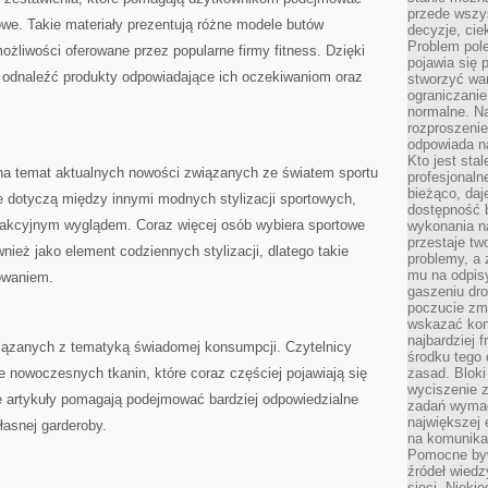
przede wszys
we. Takie materiały prezentują różne modele butów
decyzje, cie
Problem pole
ożliwości oferowane przez popularne firmy fitness. Dzięki
pojawia się 
 odnaleźć produkty odpowiadające ich oczekiwaniom oraz
stworzyć wa
ograniczanie
normalne. Na
rozproszeni
odpowiada n
Kto jest sta
 na temat aktualnych nowości związanych ze światem sportu
profesjonaln
bieżąco, daj
je dotyczą między innymi modnych stylizacji sportowych,
dostępność 
rakcyjnym wyglądem. Coraz więcej osób wybiera sportowe
wykonania n
przestaje tw
ównież jako element codziennych stylizacji, dlatego takie
problemy, a 
mu na odpisy
sowaniem.
gaszeniu dr
poczucie zmę
wskazać konk
najbardziej
wiązanych z tematyką świadomej konsumpcji. Czytelnicy
środku tego 
 nowoczesnych tkanin, które coraz częściej pojawiają się
zasad. Bloki
wyciszenie 
ie artykuły pomagają podejmować bardziej odpowiedzialne
zadań wymag
największej 
asnej garderoby.
na komunikac
Pomocne byw
źródeł wied
sieci. Nieki