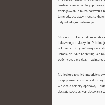
bardziej świadome decyzje zakupo
treningowych, a także porównują m
temu odwiedzający mogą szybciej
indywidualnym preferencjom.
Strona jest także źródłem wiedzy
i aktywnego stylu życia. Publikac
pokazując jak łączyć wygodę z at
ubrania nie tylko na trening, ale r
treści cieszą się dużym zaintere
Nie brakuje również materiałów z
mogą poznać informacje dotyczące
w świecie odzieży sportowej. Tak
decyzje podczas kompletowania wł