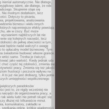
ę niemal automatycznie. Nie dlatego,
wyjątkowy talent, ale dlatego, że robi
adszego. Skupienie staje się
. Nie modnym dodatkiem, lecz
ości. Dotyczy to pisania,
a, projektowania, analizowania
adzenia biznesu i wielu innych
których najcenniejsze efekty powstają
chu, ale w ciszy. Być może
 wyzwaniem najbliższych lat nie
enie się kolejnych narzędzi, lecz
dolności do pełnej obecności w tym,
wiat będzie nadal walczył o uwagę
o to opłacalny model biznesowy. Tym
eba świadomie budować własne granice.
e wróci samo. Trzeba je ćwiczyć,
aktować jako wartość. Kiedy jednak uda
 choć część tej zdolności, zmienia się
ektywność pracy. Zmienia się też jakość
ziom frustracji i poczucie wpływu na
 A to już nie jest drobiazg, tylko jedna
jszych umiejętności współczesnego
jwiększych paradoksów
ci jest to, że nigdy wcześniej nie
u narzędzi do organizowania pracy, a
tak wielu ludzi nie potrafi skupić się
eczy dłużej niż kilkanaście minut.
ia, komunikatory, zakładki w
, spotkania online, krótkie wiadomości