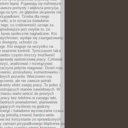
tkim lepiej. Pojawiają się trafniejsze
kawsze pomysły i większa precyzja.
ga na tym, że głębokie skupienie nie
przypadkiem. Trzeba dla niego
runki, a to oznacza świadome
 tego, co codzienność uznaje za
jtrudniejsze jest zwykle to, że
e bywa społecznie nagradzane. Kto
atychmiast, wydaje się zaangażowany.
le dostępny, uchodzi za
ego. Kto reaguje na wszystko na
e wrażenie kontroli. Tymczasem taka
bardzo często niszczy możliwość
aprawdę wartościowej pracy. Człowiek
orzyć, analizować i rozwiązywać
zaczyna jedynie reagować. Dzień mija
waniu, przesyłaniu, komentowaniu i
obnych pożarów. Wieczorem ma
czenia, ale nie zawsze potrafi
retny efekt swojej pracy. To jeden z
 frustrujących stanów zawodowych. W
chaosu warto wrócić do prostych
 pracy bez telefonu w zasięgu ręki,
zbędnych powiadomień, planowanie
ających myślenia na godziny
energii i świadome wyznaczanie czasu
ję potrafią zmienić bardzo wiele.
a też korzystanie ze sprawdzonych
zy zamiast przypadkowego błądzenia po
edy jedna rzetelna
strona branżowa