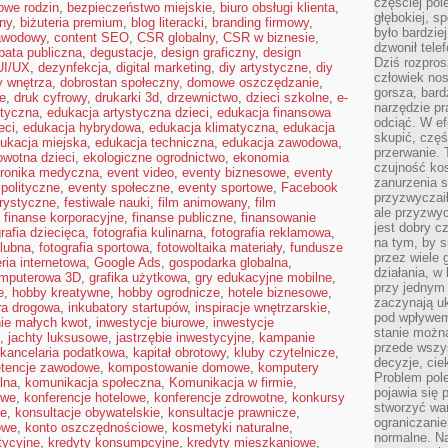
częściej pol
owe rodzin
,
bezpieczeństwo miejskie
,
biuro obsługi klienta
,
głębokiej, s
ny
,
biżuteria premium
,
blog literacki
,
branding firmowy
,
było bardzie
awodowy
,
content SEO
,
CSR globalny
,
CSR w biznesie
,
dzwonił tele
bata publiczna
,
degustacje
,
design graficzny
,
design
Dziś rozpros
UI/UX
,
dezynfekcja
,
digital marketing
,
diy artystyczne
,
diy
człowiek nos
y wnętrza
,
dobrostan społeczny
,
domowe oszczędzanie
,
gorsza, bard
e
,
druk cyfrowy
,
drukarki 3d
,
drzewnictwo
,
dzieci szkolne
,
e-
narzędzie pr
styczna
,
edukacja artystyczna dzieci
,
edukacja finansowa
odciąć. W ef
eci
,
edukacja hybrydowa
,
edukacja klimatyczna
,
edukacja
skupić, czę
ukacja miejska
,
edukacja techniczna
,
edukacja zawodowa
,
przerwanie. 
owotna dzieci
,
ekologiczne ogrodnictwo
,
ekonomia
czujność kos
tronika medyczna
,
event video
,
eventy biznesowe
,
eventy
zanurzenia s
polityczne
,
eventy społeczne
,
eventy sportowe
,
Facebook
przyzwyczaił
orystyczne
,
festiwale nauki
,
film animowany
,
film
ale przyzwyc
,
finanse korporacyjne
,
finanse publiczne
,
finansowanie
jest dobry c
grafia dziecięca
,
fotografia kulinarna
,
fotografia reklamowa
,
na tym, by s
ślubna
,
fotografia sportowa
,
fotowoltaika materiały
,
fundusze
przez wiele 
eria internetowa
,
Google Ads
,
gospodarka globalna
,
działania, w
omputerowa 3D
,
grafika użytkowa
,
gry edukacyjne mobilne
,
przy jednym
e
,
hobby kreatywne
,
hobby ogrodnicze
,
hotele biznesowe
,
zaczynają uk
ura drogowa
,
inkubatory startupów
,
inspiracje wnętrzarskie
,
pod wpływem
ie małych kwot
,
inwestycje biurowe
,
inwestycje
stanie można
,
jachty luksusowe
,
jastrzębie inwestycyjne
,
kampanie
przede wszys
kancelaria podatkowa
,
kapitał obrotowy
,
kluby czytelnicze
,
decyzje, cie
tencje zawodowe
,
kompostowanie domowe
,
komputery
Problem pole
lna
,
komunikacja społeczna
,
Komunikacja w firmie
,
pojawia się 
owe
,
konferencje hotelowe
,
konferencje zdrowotne
,
konkursy
stworzyć wa
ne
,
konsultacje obywatelskie
,
konsultacje prawnicze
,
ograniczanie
owe
,
konto oszczędnościowe
,
kosmetyki naturalne
,
normalne. Na
tycyjne
,
kredyty konsumpcyjne
,
kredyty mieszkaniowe
,