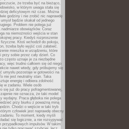
 poczucie, że trzeba być na bieżąco,
odowisko, w którym uwaga stała się
dziej deficytowym niż czas. Można
wie godziny i nie zrobić nic naprawdę
 umysł będzie skakał od jednego
ugiego. Problem nie polega już
a nadmiarze obowiązków. Coraz
ega na niemożności wejścia w stan
pokojnej pracy. Kiedyś rozproszenie
j fizyczne. Ktoś wchodził do pokoju,
fon, trzeba było wyjść coś załatwić.
zenie mieszka w urządzeniu, które
i przy sobie przez cały dzień. Co
zo często uznaje je za niezbędne
acy, więc trudno całkiem się od niego
ekcie nawet wtedy, gdy próbujemy się
ść umysłu pozostaje w gotowości na
To nie jest neutralny stan. Taka
ztuje energię i odbiera zdolność
ię w zadaniu. Wiele osób
o się już do pracy pofragmentowanej,
zajenie nie oznacza, że taki model
zy wydajny. Praca głęboka nie polega
iedzieć przy biurku z poważną miną
godzin. Chodzi o wejście w taki tryb
 którym człowiek jest naprawdę obecny
 zadaniu. To moment, kiedy myśli
ładać się logicznie, a nie rozsypywać
 przypadkowych impulsów. W takim
 nie tylko pracować szybciej, lecz