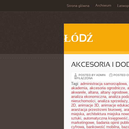
Archiwum
Strona główna
Łatwop
ŁÓDŹ
AKCESORIA I DO
POSTED BY ADMIN
POSTED ON
WYŁĄCZONA
Tagi:
administracja samorządowa
,
akademia
,
akcesoria ogrodnicze
,
akwarele
,
altana
,
altany ogrodowe
analiza ekonomiczna
,
analiza pod
nieruchomości
,
analiza sprzedaży
2D
,
animacje 3D
,
animacje edukac
aranżacja przestrzeni biurowej
,
ar
miejska
,
architektura miejska no
sztuki
,
automatyczna księgowość
marketingowe
,
badania opinii publi
cyfrowa
,
bankowość mobilna
,
baza