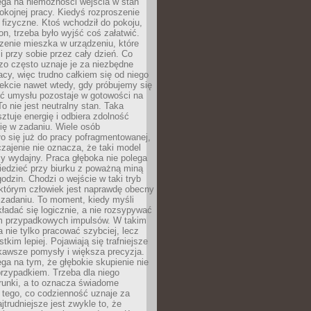
ega na niemożności wejścia w stan
pokojnej pracy. Kiedyś rozproszenie
j fizyczne. Ktoś wchodził do pokoju,
fon, trzeba było wyjść coś załatwić.
zenie mieszka w urządzeniu, które
i przy sobie przez cały dzień. Co
zo często uznaje je za niezbędne
acy, więc trudno całkiem się od niego
ekcie nawet wtedy, gdy próbujemy się
ść umysłu pozostaje w gotowości na
To nie jest neutralny stan. Taka
ztuje energię i odbiera zdolność
ię w zadaniu. Wiele osób
o się już do pracy pofragmentowanej,
zajenie nie oznacza, że taki model
zy wydajny. Praca głęboka nie polega
iedzieć przy biurku z poważną miną
godzin. Chodzi o wejście w taki tryb
 którym człowiek jest naprawdę obecny
 zadaniu. To moment, kiedy myśli
ładać się logicznie, a nie rozsypywać
 przypadkowych impulsów. W takim
 nie tylko pracować szybciej, lecz
tkim lepiej. Pojawiają się trafniejsze
kawsze pomysły i większa precyzja.
ga na tym, że głębokie skupienie nie
przypadkiem. Trzeba dla niego
runki, a to oznacza świadome
 tego, co codzienność uznaje za
jtrudniejsze jest zwykle to, że