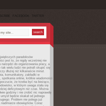
SCRIBE
FACEBOOK
TWITTER
jwiększych paradoksów
ci jest to, że nigdy wcześniej nie
u narzędzi do organizowania pracy, a
tak wielu ludzi nie potrafi skupić się
eczy dłużej niż kilkanaście minut.
ia, komunikatory, zakładki w
, spotkania online, krótkie wiadomości
 poczucie, że trzeba być na bieżąco,
odowisko, w którym uwaga stała się
dziej deficytowym niż czas. Można
wie godziny i nie zrobić nic naprawdę
 umysł będzie skakał od jednego
ugiego. Problem nie polega już
a nadmiarze obowiązków. Coraz