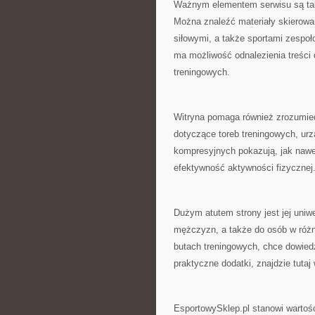
Ważnym elementem serwisu są tak
Można znaleźć materiały skierowa
siłowymi, a także sportami zespo
ma możliwość odnalezienia treści
treningowych.
Witryna pomaga również zrozumie
dotyczące toreb treningowych, ur
kompresyjnych pokazują, jak nawe
efektywność aktywności fizycznej
Dużym atutem strony jest jej uniwe
mężczyzn, a także do osób w różny
butach treningowych, chce dowiedzi
praktyczne dodatki, znajdzie tutaj 
EsportowySklep.pl stanowi wartośc