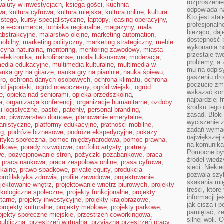
rozproszeni
waluty w inwestycjach
,
księga gości
,
kuchnia
odpowiada n
wa
,
kultura cyfrowa
,
kultura miejska
,
kultura online
,
kultura
Kto jest sta
istego
,
kursy specjalistyczne
,
laptopy
,
leasing operacyjny
,
profesjonaln
yka e-commerce
,
lotniska regionalne
,
magazyny
,
mała
bieżąco, daj
abstrakcyjne
,
malarstwo olejne
,
marketing automation
,
dostępność 
mobilny
,
marketing polityczny
,
marketing strategiczny
,
meble
wykonania n
cyna naturalna
,
mentoring
,
mentoring zawodowy
,
miasta
przestaje tw
elektronika
,
mikrofinanse
,
moda luksusowa
,
moderacja
,
problemy, a 
media edukacyjne
,
multimedia kulturalne
,
multimedia w
mu na odpisy
auka gry na gitarze
,
nauka gry na pianinie
,
nauka śpiewu
,
gaszeniu dr
ro
,
ochrona danych osobowych
,
ochrona klimatu
,
ochrona
poczucie zmę
ód japoński
,
ogród nowoczesny
,
ogród wiejski
,
ogród
wskazać konk
je
,
opieka nad seniorami
,
opieka przedszkolna
,
najbardziej
a
,
organizacja konferencji
,
organizacje humanitarne
,
ozdoby
środku tego 
ki logistyczne
,
pastel
,
patenty
,
personal branding
,
zasad. Bloki
wo
,
piwowarstwo domowe
,
planowanie emerytalne
,
wyciszenie 
anistyczne
,
platformy edukacyjne
,
płatności mobilne
,
zadań wymag
ng
,
podróże biznesowe
,
podróże ekspedycyjne
,
pokazy
największej 
lityka społeczna
,
pomoc międzynarodowa
,
pomoc prawna
,
na komunikac
atkowe
,
porady rozwojowe
,
portfolio artysty
,
portrety
Pomocne byw
we
,
pozycjonowanie stron
,
pożyczki pozabankowe
,
praca
źródeł wied
,
praca naukowa
,
praca zespołowa online
,
prasa cyfrowa
,
sieci. Nieki
okalne
,
prawo spadkowe
,
private equity
,
produkcja
pozwala szyb
profilaktyka zdrowia
,
profile zawodowe
,
projektowanie
skakania mi
ojektowanie wnętrz
,
projektowanie wnętrz biurowych
,
projekty
treści, które
ekologiczne społeczne
,
projekty funkcjonalne
,
projekty
informacji j
tarne
,
projekty inwestycyjne
,
projekty krajobrazowe
,
jak cisza i 
projekty kulturalne
,
projekty meblowe
,
projekty parkowe
,
pamiętać, że
ojekty społeczne miejskie
,
przestrzeń coworkingowa
,
silnej woli.
publiczna
,
przestrzeń wirtualna
,
przyjazna przestrzeń pracy
,