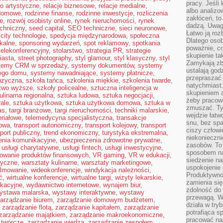
pracy. Jeśli 
ło artystyczne
,
relacje biznesowe
,
relacje medialne
,
albo analizo
 domowe
,
rodzinne finanse
,
rodzinne inwestycje
,
rozliczenia
zakłóceń, to
e
,
rozwój osobisty online
,
rynek nieruchomości
,
rynek
dadzą. Uwag
echniczny
,
seed capital
,
SEO techniczne
,
sieci neuronowe
,
Łatwo ją roz
city technologie
,
spedycja międzynarodowa
,
społeczna
Dlatego osob
kalne
,
sponsoring wydarzeń
,
spot reklamowy
,
spotkania
poważnie, co
telekonferencyjny
,
stolarstwo
,
strategia PR
,
strategie
skupienie tak
iasta
,
street photography
,
styl glamour
,
styl klasyczny
,
styl
Zamykają zb
temy CRM w sprzedaży
,
systemy dokumentów
,
systemy
ustalają god
nego domu
,
systemy nawadniające
,
systemy płatnicze
,
przepraszać 
uzyczna
,
szkoła tańca
,
szkolenia miękkie
,
szkolenia twarde
,
natychmiast.
ctwo wyższe
,
szkoły policealne
,
sztuczna inteligencja w
skupieniem 
ulinarna regionalna
,
sztuka ludowa
,
sztuka negocjacji
,
żeby pracowa
ale
,
sztuka użytkowa
,
sztuka użytkowa domowa
,
sztuka w
zmuszać. Ty
as
,
targi branżowe
,
targi nieruchomości
,
techniki malarskie
,
wejdzie łatw
eriałowe
,
telemedycyna specjalistyczna
,
transakcje
snu, bez spa
rowa
,
transport autonomiczny
,
transport kolejowy
,
transport
ciszy człowi
port publiczny
,
trend ekonomiczny
,
turystyka ekstremalna
,
niekonieczn
enia komunikacyjne
,
ubezpieczenia zdrowotne prywatne
,
zasobów. To
,
usługi charytatywne
,
usługi fintech
,
usługi inwestycyjne
,
sposobem na 
owanie produktów finansowych
,
VR gaming
,
VR w edukacji
,
siedzenie na
tyczne
,
warsztaty kulinarne
,
warsztaty marketingowe
,
uspokojenie 
ilmowanie
,
wideokonferencje
,
windykacja należności
,
Produktywno
ć
,
wirtualne konferencje
,
wirtualne targi
,
wizyty lekarskie
,
zamienia si
kacyjne
,
wydawnictwo internetowe
,
wynajem biur
,
zdolność do 
ystawa malarska
,
wystawy interaktywne
,
wystawy
przewagą. W
arządzanie biurem
,
zarządzanie domowym budżetem
,
działa w try
,
zarządzanie flotą
,
zarządzanie kapitałem
,
zarządzanie
potrafiąca s
zarządzanie majątkiem
,
zarządzanie makroekonomiczne
,
pracować na
 twórcze
,
zarządzanie wiedzą
,
zarządzanie zespołem
,