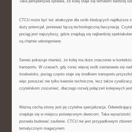
Taka perspektywa sprawia, że kolej staje się tematem bardziej lu
CTCU może być też atrakcyjne dla osób śledzących najdłuższe sk
duży potencjał, ponieważ łączą technologiczną fascynację. Czytel
pociąg jest najszybszy, gdzie znajdują się najbardziej spektakula
są chętnie udostępniane.
Serwis pokazuje również, że kolej ma duże znaczenie w kontekś
transportu. W czasach, gdy coraz więcej osób zastanawia się n
środowisko, pociąg często staje się środkiem transportu przyszłoś
więc poruszać nie tylko kwestie techniczne, lecz także cywiliz
czytelnikom zrozumieć, dlaczego rozwój połączeń kolejowych jest 
Ważną cechą strony jest jej czytelna specjalizacja. Odwiedzając
znajduje się w miejscu poświęconym dworcom. Taka wyrazistość 
pozwala budować zaufanie. CTCU nie jest przypadkowym zbiorem
tematycznym magazynem.