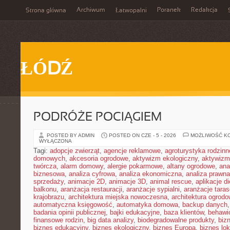
Archiwum
Poranek
Redakcja
Strona główna
Łatwopalni
ŁÓDŹ
PODRÓŻE POCIĄGIEM
POSTED BY ADMIN
POSTED ON CZE - 5 - 2026
MOŻLIWOŚĆ K
WYŁĄCZONA
Tagi:
adopcje zwierząt
,
agencje reklamowe
,
agroturystyka rodzinn
domowych
,
akcesoria ogrodowe
,
aktywizm ekologiczny
,
aktywizm
twórcza
,
alarm domowy
,
alergie pokarmowe
,
altany ogrodowe
,
ana
biznesowa
,
analiza cyfrowa
,
analiza ekonomiczna
,
analiza prawn
sprzedaży
,
animacje 2D
,
animacje 3D
,
animal rescue
,
aplikacje d
balkonu
,
aranżacja restauracji
,
aranżacje sypialni
,
aranżacje tara
krajobrazu
,
architektura miejska nowoczesna
,
architektura ogrod
automatyczna księgowość
,
automatyka domowa
,
backup danych
badania opinii publicznej
,
bajki edukacyjne
,
baza klientów
,
behawi
finansowe rodzin
,
big data analizy
,
biodegradowalne produkty
,
biz
biznes edukacyjny
,
biznes ekologiczny
,
biznes Europa
,
biznes lok