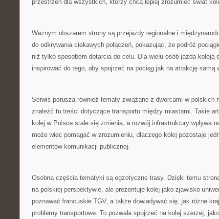
przestrzeń dla wszystkich, którzy chcą lepiej zrozumieć świat kole
Ważnym obszarem strony są przejazdy regionalne i międzynaro
do odkrywania ciekawych połączeń, pokazując, że podróż pocią
niż tylko sposobem dotarcia do celu. Dla wielu osób jazda kole
inspirować do tego, aby spojrzeć na pociąg jak na atrakcję samą 
Serwis porusza również tematy związane z dworcami w polskich 
znaleźć tu treści dotyczące transportu między miastami. Takie ar
kolej w Polsce stale się zmienia, a rozwój infrastruktury wpływa
może więc pomagać w zrozumieniu, dlaczego kolej pozostaje je
elementów komunikacji publicznej.
Osobną częścią tematyki są egzotyczne trasy. Dzięki temu stron
na polskiej perspektywie, ale prezentuje kolej jako zjawisko uniw
poznawać francuskie TGV, a także dowiadywać się, jak różne kra
problemy transportowe. To pozwala spojrzeć na kolej szerzej, ja