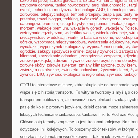
szkolenie psów
,
sztuka gotowania
,
sztuka kulinarna regionalna
,
s
użytkowa domowa
,
taniec nowoczesny
,
targi nieruchomości
,
targ
event
,
technologia medyczna
,
technologie AGD
,
technologie sma
zdrowotne
,
telepsychologia
,
tempeh przepisy
,
terapia par
,
testy 
przepisy
,
travel blogger
,
trekking
,
twórczość artystyczna
,
user exp
cateringowe premium
,
usługi turystyczne premium
,
wakacje egzo
morzem
,
wakacje premium
,
wakacje w górach
,
wakacje w Polsce
weterynaria egzotyczna
,
wideofilmowanie
,
wideokonferencje
,
wirtu
rzeczywistość w edukacji
,
work-life balance w domu
,
workshop su
górska
,
współpraca międzynarodowa
,
wydarzenia edukacyjne
,
wy
wynalazki
,
wypoczynek ekologiczny
,
wyposażenie ogrodu
,
wysta
ogrodzie
,
zakupy spożywcze online
,
zapasy żywności
,
zarządzani
klientami
,
zarządzanie odpadami
,
zarządzanie zespołem
,
zdjęcia
zdrowe przekąski
,
zdrowie fizyczne
,
zdrowie psychiczne dorosłyc
zdrowie skóry
,
zdrowie zwierząt
,
zmiany klimatyczne
,
zupy krem
zwierzęta egzotyczne
,
zwierzęta hodowlane
,
żywienie dzieci
,
żyw
żywność BIO
,
żywność ekologiczna regionalna
,
żywność funkcjo
CTCU to internetowe miejsce, które skupia się na transporcie s
wiąże się z historią transportu. To witryna tworzony z myślą o oso
transportem publicznym, ale również o czytelnikach szukających 
pasję do kolei z prostym językiem, dzięki czemu może zainteres
lubiących techniczne ciekawostki. Ciekawe linki to Podróże Poci
Główną osią tematyczną serwisu jest transport kolejowy. Na stron
dotyczące linii kolejowych. To obszerny zbiór tekstów, w którym k
spotyka się z tematami współczesnymi, takimi jak przyszłość mo