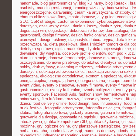
handmade
,
blog gastronomiczny
,
blog kulinarny
,
blog literacki
,
bra
osobisty
,
branding restauracji
,
branding wizualny
,
budownictwo dr
energooszczędne
,
caravaning
,
ceramika artystyczna
,
chatboty
,
ch
chmura obliczeniowa firmy
,
ciasta domowe
,
city guide
,
coaching z
SEO
,
CSR strategie
,
customer experience
,
cyberbezpieczeństwo 
dorosłych
,
czas wolny dzieci
,
dania z kaszy
,
dania z ryżu
,
dania 
degustacja win
,
degustacje
,
dekorowanie tortów
,
dermatologia
,
de
gastronomii
,
design firmowy
,
design funkcjonalny
,
design graficzn
biurowych
,
design roślinny
,
diagnostyka laboratoryjna
,
dieta lekko
przeciwzapalna
,
dieta pudełkowa
,
dieta śródziemnomorska dla po
dietetyka sportowa
,
digital marketing
,
diy dekoracje świąteczne
,
d
drewniane
,
diy wnętrza
,
docelowe profile klientów
,
dom pod klucz
biuro inspiracje
,
domowe fermentacje
,
domowe makarony
,
domowe
oszczędzanie
,
domowe przetwory
,
doradztwo dietetyczne
,
doradz
hobby
,
druk cyfrowy
,
e-learning medyczny
,
edukacja artystyczna d
dorosłych
,
edukacja zdrowotna dzieci
,
edukacja zdrowotna szkoln
społeczna
,
ekologiczne ogrodnictwo
,
ekonomia społeczna
,
ekotur
energia cieplna
,
energia jądrowa
,
energia solarna
,
escape room d
event video
,
eventy biznesowe
,
eventy filmowe
,
eventy firmowe i
gastronomiczne
,
eventy kulturalne
,
eventy polityczne
,
eventy prz
eventy sportowe
,
Facebook Ads
,
fashion show
,
fermentowane nap
animowany
,
film krótkometrażowy
,
finanse cyfrowe
,
firewall
,
fitne
dzieci
,
food delivery online
,
food design
,
food influencerzy
,
food m
truck festival
,
fotografia artystyczna
,
fotografia dziecięca
,
fotograf
ślubna
,
fotografia sportowa
,
gadżety biurowe
,
galeria internetowa
,
gotowanie dla dwojga
,
gotowanie na ognisku
,
gotowanie rodzinne
,
interaktywna
,
grafika komputerowa 3D
,
grafika użytkowa
,
grillow
rodzinne
,
gry logiczne online
,
gry planszowe strategiczne
,
gry ze
herbata matcha
,
hotele dla zwierząt
,
hummus domowy
,
identyfika
glikemiczny
,
influencer marketing kampanie
,
inspekcje budowlane