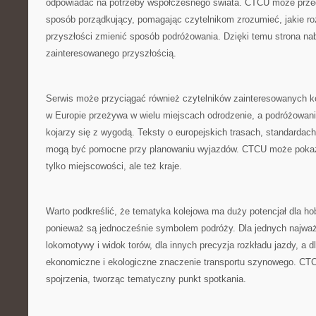
odpowiadać na potrzeby współczesnego świata. CTCU może przed
sposób porządkujący, pomagając czytelnikom zrozumieć, jakie r
przyszłości zmienić sposób podróżowania. Dzięki temu strona nab
zainteresowanego przyszłością.
Serwis może przyciągać również czytelników zainteresowanych k
w Europie przeżywa w wielu miejscach odrodzenie, a podróżowani
kojarzy się z wygodą. Teksty o europejskich trasach, standardac
mogą być pomocne przy planowaniu wyjazdów. CTCU może pokazy
tylko miejscowości, ale też kraje.
Warto podkreślić, że tematyka kolejowa ma duży potencjał dla ho
ponieważ są jednocześnie symbolem podróży. Dla jednych najważ
lokomotywy i widok torów, dla innych precyzja rozkładu jazdy, a d
ekonomiczne i ekologiczne znaczenie transportu szynowego. CT
spojrzenia, tworząc tematyczny punkt spotkania.