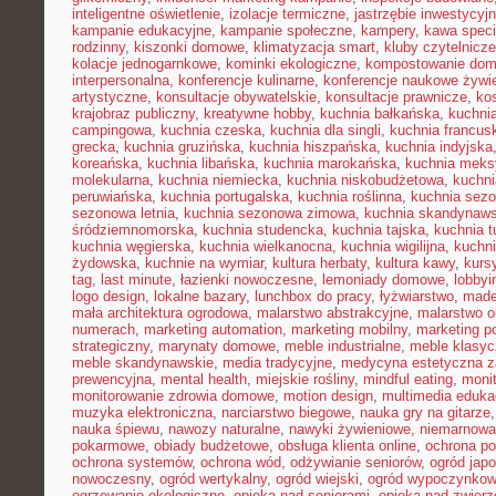
inteligentne oświetlenie
,
izolacje termiczne
,
jastrzębie inwestycyj
kampanie edukacyjne
,
kampanie społeczne
,
kampery
,
kawa speci
rodzinny
,
kiszonki domowe
,
klimatyzacja smart
,
kluby czytelnicze
kolacje jednogarnkowe
,
kominki ekologiczne
,
kompostowanie do
interpersonalna
,
konferencje kulinarne
,
konferencje naukowe żywi
artystyczne
,
konsultacje obywatelskie
,
konsultacje prawnicze
,
ko
krajobraz publiczny
,
kreatywne hobby
,
kuchnia bałkańska
,
kuchnia
campingowa
,
kuchnia czeska
,
kuchnia dla singli
,
kuchnia francus
grecka
,
kuchnia gruzińska
,
kuchnia hiszpańska
,
kuchnia indyjska
koreańska
,
kuchnia libańska
,
kuchnia marokańska
,
kuchnia mek
molekularna
,
kuchnia niemiecka
,
kuchnia niskobudżetowa
,
kuchni
peruwiańska
,
kuchnia portugalska
,
kuchnia roślinna
,
kuchnia sezo
sezonowa letnia
,
kuchnia sezonowa zimowa
,
kuchnia skandynaw
śródziemnomorska
,
kuchnia studencka
,
kuchnia tajska
,
kuchnia t
kuchnia węgierska
,
kuchnia wielkanocna
,
kuchnia wigilijna
,
kuchni
żydowska
,
kuchnie na wymiar
,
kultura herbaty
,
kultura kawy
,
kurs
tag
,
last minute
,
łazienki nowoczesne
,
lemoniady domowe
,
lobbyi
logo design
,
lokalne bazary
,
lunchbox do pracy
,
łyżwiarstwo
,
made
mała architektura ogrodowa
,
malarstwo abstrakcyjne
,
malarstwo o
numerach
,
marketing automation
,
marketing mobilny
,
marketing po
strategiczny
,
marynaty domowe
,
meble industrialne
,
meble klasy
meble skandynawskie
,
media tradycyjne
,
medycyna estetyczna z
prewencyjna
,
mental health
,
miejskie rośliny
,
mindful eating
,
moni
monitorowanie zdrowia domowe
,
motion design
,
multimedia eduka
muzyka elektroniczna
,
narciarstwo biegowe
,
nauka gry na gitarze
nauka śpiewu
,
nawozy naturalne
,
nawyki żywieniowe
,
niemarnowan
pokarmowe
,
obiady budżetowe
,
obsługa klienta online
,
ochrona po
ochrona systemów
,
ochrona wód
,
odżywianie seniorów
,
ogród japo
nowoczesny
,
ogród wertykalny
,
ogród wiejski
,
ogród wypoczynko
ogrzewanie ekologiczne
,
opieka nad seniorami
,
opieka nad zwier