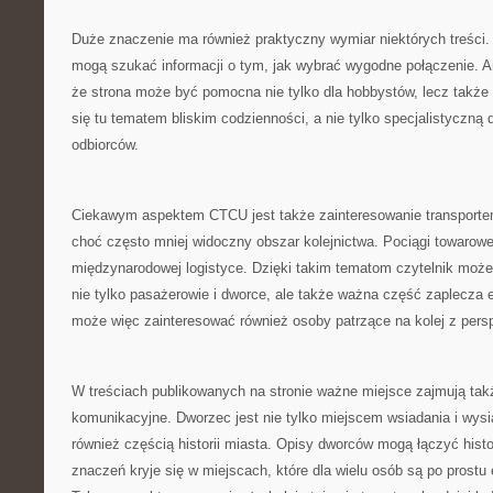
Duże znaczenie ma również praktyczny wymiar niektórych treści.
mogą szukać informacji o tym, jak wybrać wygodne połączenie. Ar
że strona może być pomocna nie tylko dla hobbystów, lecz także d
się tu tematem bliskim codzienności, a nie tylko specjalistyczną
odbiorców.
Ciekawym aspektem CTCU jest także zainteresowanie transport
choć często mniej widoczny obszar kolejnictwa. Pociągi towarow
międzynarodowej logistyce. Dzięki takim tematom czytelnik może l
nie tylko pasażerowie i dworce, ale także ważna część zaplecza
może więc zainteresować również osoby patrzące na kolej z persp
W treściach publikowanych na stronie ważne miejsce zajmują tak
komunikacyjne. Dworzec jest nie tylko miejscem wsiadania i wysi
również częścią historii miasta. Opisy dworców mogą łączyć histor
znaczeń kryje się w miejscach, które dla wielu osób są po prostu