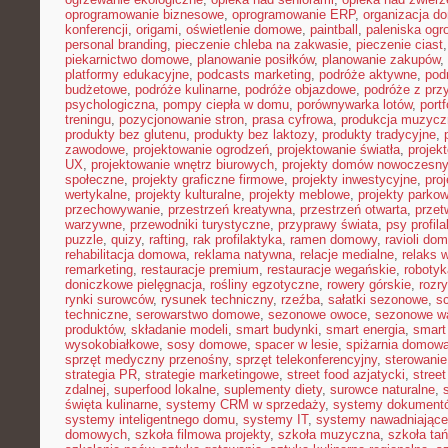
oprogramowanie biznesowe
,
oprogramowanie ERP
,
organizacja 
konferencji
,
origami
,
oświetlenie domowe
,
paintball
,
paleniska og
personal branding
,
pieczenie chleba na zakwasie
,
pieczenie ciast
piekarnictwo domowe
,
planowanie posiłków
,
planowanie zakupów
,
platformy edukacyjne
,
podcasts marketing
,
podróże aktywne
,
pod
budżetowe
,
podróże kulinarne
,
podróże objazdowe
,
podróże z prz
psychologiczna
,
pompy ciepła w domu
,
porównywarka lotów
,
portf
treningu
,
pozycjonowanie stron
,
prasa cyfrowa
,
produkcja muzycz
produkty bez glutenu
,
produkty bez laktozy
,
produkty tradycyjne
,
zawodowe
,
projektowanie ogrodzeń
,
projektowanie światła
,
projek
UX
,
projektowanie wnętrz biurowych
,
projekty domów nowoczesn
społeczne
,
projekty graficzne firmowe
,
projekty inwestycyjne
,
pro
wertykalne
,
projekty kulturalne
,
projekty meblowe
,
projekty parko
przechowywanie
,
przestrzeń kreatywna
,
przestrzeń otwarta
,
prze
warzywne
,
przewodniki turystyczne
,
przyprawy świata
,
psy profil
puzzle
,
quizy
,
rafting
,
rak profilaktyka
,
ramen domowy
,
ravioli do
rehabilitacja domowa
,
reklama natywna
,
relacje medialne
,
relaks 
remarketing
,
restauracje premium
,
restauracje wegańskie
,
roboty
doniczkowe pielęgnacja
,
rośliny egzotyczne
,
rowery górskie
,
rozr
rynki surowców
,
rysunek techniczny
,
rzeźba
,
sałatki sezonowe
,
s
techniczne
,
serowarstwo domowe
,
sezonowe owoce
,
sezonowe w
produktów
,
składanie modeli
,
smart budynki
,
smart energia
,
smart
wysokobiałkowe
,
sosy domowe
,
spacer w lesie
,
spiżarnia domow
sprzęt medyczny przenośny
,
sprzęt telekonferencyjny
,
sterowani
strategia PR
,
strategie marketingowe
,
street food azjatycki
,
stree
zdalnej
,
superfood lokalne
,
suplementy diety
,
surowce naturalne
,
święta kulinarne
,
systemy CRM w sprzedaży
,
systemy dokument
systemy inteligentnego domu
,
systemy IT
,
systemy nawadniające
domowych
,
szkoła filmowa projekty
,
szkoła muzyczna
,
szkoła ta