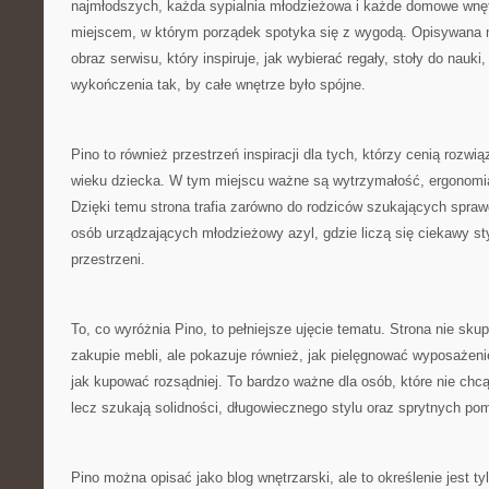
najmłodszych, każda sypialnia młodzieżowa i każde domowe wnę
miejscem, w którym porządek spotyka się z wygodą. Opisywana ma
obraz serwisu, który inspiruje, jak wybierać regały, stoły do nauki
wykończenia tak, by całe wnętrze było spójne.
Pino to również przestrzeń inspiracji dla tych, którzy cenią rozw
wieku dziecka. W tym miejscu ważne są wytrzymałość, ergonomi
Dzięki temu strona trafia zarówno do rodziców szukających spraw
osób urządzających młodzieżowy azyl, gdzie liczą się ciekawy sty
przestrzeni.
To, co wyróżnia Pino, to pełniejsze ujęcie tematu. Strona nie sk
zakupie mebli, ale pokazuje również, jak pielęgnować wyposażeni
jak kupować rozsądniej. To bardzo ważne dla osób, które nie ch
lecz szukają solidności, długowiecznego stylu oraz sprytnych po
Pino można opisać jako blog wnętrzarski, ale to określenie jest t