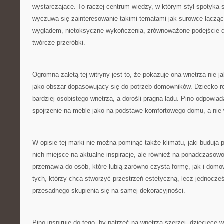
wystarczające. To raczej centrum wiedzy, w którym styl spotyka 
wyczuwa się zainteresowanie takimi tematami jak surowce łącząc
wyglądem, nietoksyczne wykończenia, zrównoważone podejście 
twórcze przeróbki.
Ogromną zaletą tej witryny jest to, że pokazuje ona wnętrza nie j
jako obszar dopasowujący się do potrzeb domowników. Dziecko ro
bardziej osobistego wnętrza, a dorośli pragną ładu. Pino odpowia
spojrzenie na meble jako na podstawę komfortowego domu, a nie 
W opisie tej marki nie można pominąć także klimatu, jaki budują p
nich miejsce na aktualne inspiracje, ale również na ponadczasow
przemawia do osób, które lubią zarówno czystą formę, jak i domow
tych, którzy chcą stworzyć przestrzeń estetyczną, lecz jednocze
przesadnego skupienia się na samej dekoracyjności.
Pino inspiruje do tego, by patrzeć na wnętrza szerzej. dziecięce 