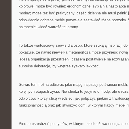
kolorowe; może być również ergonomiczne. sypialnia nastolatka 
modny; może też być praktyczny. część dzienna nie musi pełnić je
odpowiednio dobrane meble pozwalają zestawiać różne potrzeby. 
najmocniej widać wartość tej strony.
To także wartościowy serwis dla osób, które szukają inspiracji d
pokazuje, że nawet niewielka metamorfoza może przynieść nową
lepsza organizacja przestrzeni, czasem postawienie na rozwiąz
subtelne dekoracje, by wnętrze zyskało lekkość.
Serwis ten można odbierać jako mapę inspiracji po świecie mebli,
kolejnych etapach życia. Nie chodzi tu jedynie o modę, ale o roz
odbiorców, którzy chcą wiedzieć, jak połączyć piękno z trwałością
funkcjonalnością oraz jak stworzyć dom, w którym każdy mebel 
Pino to przestrzeń pomysłów, w którym młodzieżowa energia spot