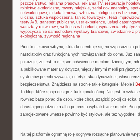
pszczelarstwo
,
reklama prasowa
,
reklama TV
,
restauracje hotelo
rolnictwo ekologiczne
,
rowery miejskie
,
serial dokumentalny
,
spotk
networkingowe
,
szkoła filmowa
,
sztuczna inteligencja w biznesie
,
uliczna
,
sztuka współczesna
,
taniec towarzyski
,
teatr improwizow
testy A/B
,
transport publiczny
,
user experience
,
usługi cateringow
warsztaty rozwojowe
,
wellness w hotelach
,
wydarzenia artystyczn
wypożyczalnie samochodów
,
wystawy branżowe
,
zwiedzanie z p
ekologiczna
,
żywność regionalna
Pino to ciekawa witryna, która koncentruje się na wyposażeniu po
nastolatków oraz funkcjonalnych rozwiązaniach do domu. Już sa
pokazuje, że jest to miejsce poświęcone meblom dziecięcym, mł
a publikowane materiały dotyczą między innymi mebli przyjaznyc
systemów przechowywania, estetyki skandynawskiej, własnoręcz
bezpieczeństwa. Znajdziesz na stronie takie kategorie: Meble i
Be
To blog, które spaja design z funkcjonalnością. Nie jest to wyłącz
również baza porad dla osób, które chcą urządzić pokój dziecka, 
dorastającego dziecka albo po prostu wybrać trwałe meble. Pino 
zaprojektowane wnętrze powinno być stylowe, ale też wygodne i
Na tej platformie ogromną rolę odgrywa rozsądne planowanie wnęt