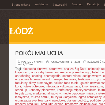
Archiwum
Poranek
Redakcja
Strona główna
Łatwopalni
ŁÓDŹ
POKÓJ MALUCHA
POSTED BY ADMIN
POSTED ON KWI - 1 - 2026
MOŻLIWOŚĆ K
WYŁĄCZONA
Tagi:
akcesoria biurowe
,
aktorstwo
,
analiza Big Data
,
animacje sp
krajobrazu
,
auta zabytkowe
,
automatyzacja marketingu
,
balet
,
boo
car sharing
,
casting
,
choreografia
,
content video
,
design wnętrz
,
e
ergonomia biurowa
,
event manager
,
festiwale
,
festiwale muzyczne
fabularny
,
filmy promocyjne
,
folklor
,
food trucki
,
galerie nowoczes
koni
,
hotele butikowe
,
integracja kulturowa
,
jazz
,
kino niezależne
,
stand-up
,
koncerty plenerowe
,
konferencje międzynarodowe
,
kult
turystyczne
,
marketing afiliacyjny
,
meble ogrodowe
,
miejsca rekr
klasyczna
,
muzea sztuki
,
muzyka klasyczna
,
ogród botaniczny
,
o
organizacja eventów
,
parki narodowe
,
planery podróży
,
podróże ro
procesy produkcji
,
produkty lokalne
,
programy lojalnościowe
,
proj