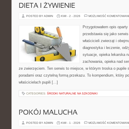
DIETA I ŻYWIENIE
POSTED BY ADMIN
KWI - 2 - 2026
MOŻLIWOŚĆ KOMENTOWAN
Przygotowałem opis oparty 
przedstawia się jako serwis
właścicieli zwierząt i obejm
diagnostyka i leczenie, odż
sytuacje, opieka lekarska n
zachowania, opieka nad se
ze zwierzęciem. Ten serwis to miejsce, w którym troska o pupile 
poradami oraz czytelną formą przekazu. To kompendium, który po
właścicielach pupili […]
CATEGORIES:
ŚRODKI NATURALNE NA SZKODNIKI
POKÓJ MALUCHA
POSTED BY ADMIN
KWI - 1 - 2026
MOŻLIWOŚĆ KOMENTOWAN