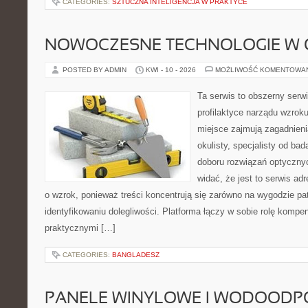
CATEGORIES:
SZTUCZNA INTELIGENCJA W PRAKTYCE
NOWOCZESNE TECHNOLOGIE W 
POSTED BY ADMIN
KWI - 10 - 2026
MOŻLIWOŚĆ KOMENTOWA
Ta serwis to obszerny serw
profilaktyce narządu wzroku
miejsce zajmują zagadnieni
okulisty, specjalisty od ba
doboru rozwiązań optycznyc
widać, że jest to serwis a
o wzrok, ponieważ treści koncentrują się zarówno na wygodzie patr
identyfikowaniu dolegliwości. Platforma łączy w sobie rolę kompe
praktycznymi […]
CATEGORIES:
BANGLADESZ
PANELE WINYLOWE I WODOODP