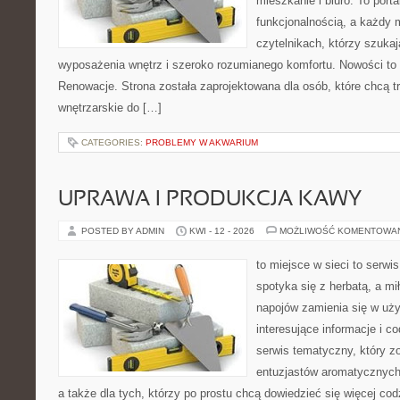
mieszkanie i biuro. To porta
funkcjonalnością, a każdy 
czytelnikach, którzy szuk
wyposażenia wnętrz i szeroko rozumianego komfortu. Nowości to In
Renowacje. Strona została zaprojektowana dla osób, które chcą tr
wnętrzarskie do […]
CATEGORIES:
PROBLEMY W AKWARIUM
UPRAWA I PRODUKCJA KAWY
POSTED BY ADMIN
KWI - 12 - 2026
MOŻLIWOŚĆ KOMENTOWA
to miejsce w sieci to serwis
spotyka się z herbatą, a m
napojów zamienia się w uż
interesujące informacje i c
serwis tematyczny, który zo
entuzjastów aromatycznych n
a także dla tych, którzy po prostu chcą dowiedzieć się więcej co