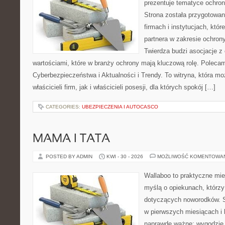
prezentuje tematyce ochron
Strona została przygotowa
firmach i instytucjach, któr
partnera w zakresie ochro
Twierdza budzi asocjacje z 
wartościami, które w branży ochrony mają kluczową rolę. Poleca
Cyberbezpieczeństwa i Aktualności i Trendy. To witryna, która m
właścicieli firm, jak i właścicieli posesji, dla których spokój […]
CATEGORIES:
UBEZPIECZENIA I AUTOCASCO
MAMA I TATA
POSTED BY ADMIN
KWI - 30 - 2026
MOŻLIWOŚĆ KOMENTOWA
Wallaboo to praktyczne mie
myślą o opiekunach, którzy
dotyczących noworodków. S
w pierwszych miesiącach i l
naprawdę ważne: wygodzie.