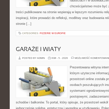
radościach i w doświadczen
chrześcijaństwo może być 
treści publikowane na stronie wspierają w lepszym rozumieniu reli
inspiracji, które prowadzi do refleksji, modlitwy oraz budowania r
stronie […]
CATEGORIES:
PIZZERIE W EUROPIE
GARAŻE I WIATY
POSTED BY ADMIN
KWI - 5 - 2026
MOŻLIWOŚĆ KOMENTOWAN
Prezentowana witryna inter
którym użyteczne informacj
przestrzeń online została 
osobach poszukujących insp
systemami ogrodzeniowymi
postojowymi, zadaszeniami
schodów i balkonów. To portal, który opisuje, że przestrzeń wok
jednocześnie solidna, estetyczna i wygodna w użytkowaniu. Pole