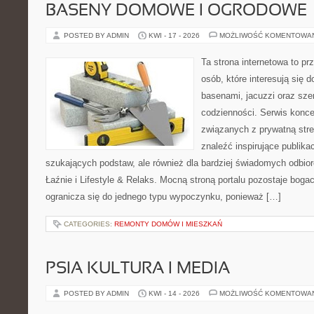
BASENY DOMOWE I OGRODOWE
POSTED BY ADMIN
KWI - 17 - 2026
MOŻLIWOŚĆ KOMENTOWA
Ta strona internetowa to pr
osób, które interesują się
basenami, jacuzzi oraz sz
codzienności. Serwis konce
związanych z prywatną stre
znaleźć inspirujące publika
szukających podstaw, ale również dla bardziej świadomych odbio
Łaźnie i Lifestyle & Relaks. Mocną stroną portalu pozostaje bogac
ogranicza się do jednego typu wypoczynku, ponieważ […]
CATEGORIES:
REMONTY DOMÓW I MIESZKAŃ
PSIA KULTURA I MEDIA
POSTED BY ADMIN
KWI - 14 - 2026
MOŻLIWOŚĆ KOMENTOWA