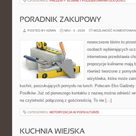
CATEGORIES:
PREZENTY ŚLUBNE I PODZIĘKOWANIA DLA GOŚCI
PORADNIK ZAKUPOWY
POSTED BY ADMIN
MAJ - 3 - 2026
MOŻLIWOŚĆ KOMENTOWAN
nowoczesne bistro to przest
osobach wybierających ucz
internetowa przedstawia cha
propozycje kulinarne mają 
również tworzone z pomysł
wizytówka, która może zain
kuchni, poszukujących pomysłu na lunch. Polecam Eko Gadżety i
Posiłków. Już od pierwszego kontaktu z nazwą można odnieść wraż
na czytelność połączoną z gościnnością. To nie […]
CATEGORIES:
MOTORYZACJA W POPKULTURZE
KUCHNIA WIEJSKA