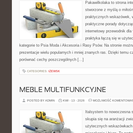
Pakawilkolaka to strona int
stworzone z myślą o miłośn
praktycznych wskazówek, w
praktyczne porady dotyczą
internetowy przewodnik dla 
praktyka łączą się w użyte
kategorie to Psia Moda i Akcesoria i Rasy Psów. Na stronie moż
prezentacje wielu popularnych i mniej znanych ras. Dzięki temu 
porównać cechy poszczególnych […]
CATEGORIES:
IŻEWSK
MEBLE MULTIFUNKCYJNE
POSTED BY ADMIN
KWI - 13 - 2026
MOŻLIWOŚĆ KOMENTOWA
Italsystem to nowoczesna s
skupia się na aranżacji zw
użytecznych wskazówkach 