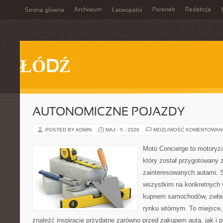
Archiwum
Poranek
Redakcja
Strona główna
Łatwopalni
ŁÓDŹ
AUTONOMICZNE POJAZDY
POSTED BY ADMIN
MAJ - 5 - 2026
MOŻLIWOŚĆ KOMENTOWAN
Moto Concierge to motoryza
który został przygotowany 
zainteresowanych autami. S
wszystkim na konkretnych
kupnem samochodów, zwłas
rynku wtórnym. To miejsce,
znaleźć inspiracje przydatne zarówno przed zakupem auta, jak i