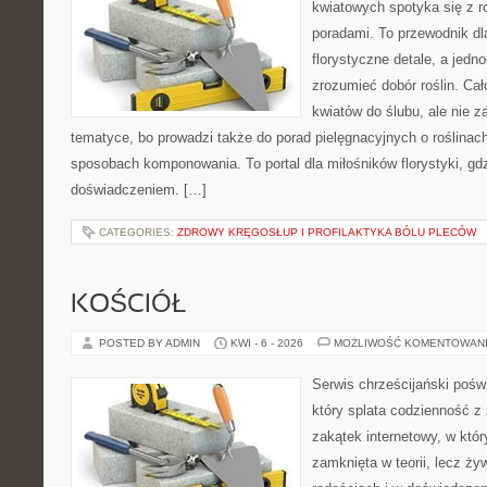
kwiatowych spotyka się z 
poradami. To przewodnik dl
florystyczne detale, a jedn
zrozumieć dobór roślin. Cał
kwiatów do ślubu, ale nie z
tematyce, bo prowadzi także do porad pielęgnacyjnych o roślinach
sposobach komponowania. To portal dla miłośników florystyki, gdz
doświadczeniem. […]
CATEGORIES:
ZDROWY KRĘGOSŁUP I PROFILAKTYKA BÓLU PLECÓW
KOŚCIÓŁ
POSTED BY ADMIN
KWI - 6 - 2026
MOŻLIWOŚĆ KOMENTOWAN
Serwis chrześcijański pośw
który splata codzienność 
zakątek internetowy, w który
zamknięta w teorii, lecz ży