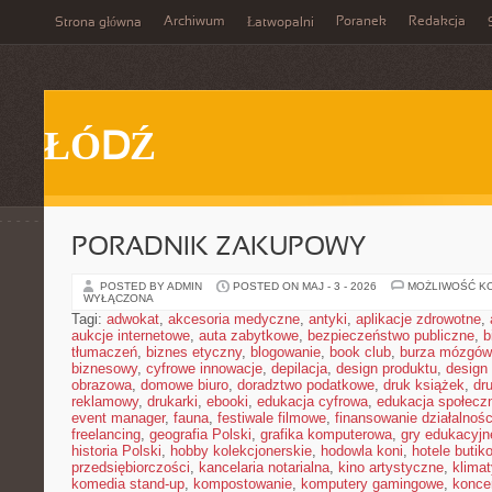
Archiwum
Poranek
Redakcja
Strona główna
Łatwopalni
ŁÓDŹ
PORADNIK ZAKUPOWY
POSTED BY ADMIN
POSTED ON MAJ - 3 - 2026
MOŻLIWOŚĆ K
WYŁĄCZONA
Tagi:
adwokat
,
akcesoria medyczne
,
antyki
,
aplikacje zdrowotne
,
aukcje internetowe
,
auta zabytkowe
,
bezpieczeństwo publiczne
,
b
tłumaczeń
,
biznes etyczny
,
blogowanie
,
book club
,
burza mózgów
biznesowy
,
cyfrowe innowacje
,
depilacja
,
design produktu
,
design 
obrazowa
,
domowe biuro
,
doradztwo podatkowe
,
druk książek
,
dr
reklamowy
,
drukarki
,
ebooki
,
edukacja cyfrowa
,
edukacja społecz
event manager
,
fauna
,
festiwale filmowe
,
finansowanie działalnośc
freelancing
,
geografia Polski
,
grafika komputerowa
,
gry edukacyjn
historia Polski
,
hobby kolekcjonerskie
,
hodowla koni
,
hotele butik
przedsiębiorczości
,
kancelaria notarialna
,
kino artystyczne
,
klima
komedia stand-up
,
kompostowanie
,
komputery gamingowe
,
konce