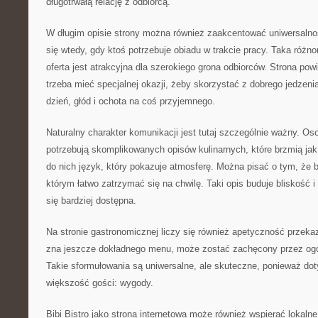
długotrwałą relację z odbiorcą.
W długim opisie strony można również zaakcentować uniwersalno
się wtedy, gdy ktoś potrzebuje obiadu w trakcie pracy. Taka różno
oferta jest atrakcyjna dla szerokiego grona odbiorców. Strona po
trzeba mieć specjalnej okazji, żeby skorzystać z dobrego jedze
dzień, głód i ochota na coś przyjemnego.
Naturalny charakter komunikacji jest tutaj szczególnie ważny. Os
potrzebują skomplikowanych opisów kulinarnych, które brzmią jak
do nich język, który pokazuje atmosferę. Można pisać o tym, że b
którym łatwo zatrzymać się na chwilę. Taki opis buduje bliskość 
się bardziej dostępna.
Na stronie gastronomicznej liczy się również apetyczność przekaz
zna jeszcze dokładnego menu, może zostać zachęcony przez ogól
Takie sformułowania są uniwersalne, ale skuteczne, ponieważ do
większość gości: wygody.
Bibi Bistro jako strona internetowa może również wspierać lokal