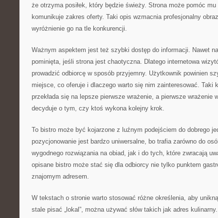
że otrzyma posiłek, który będzie świeży. Strona może pomóc mu w 
komunikuje zakres oferty. Taki opis wzmacnia profesjonalny obraz
wyróżnienie go na tle konkurencji.
Ważnym aspektem jest też szybki dostęp do informacji. Nawet na
pominięta, jeśli strona jest chaotyczna. Dlatego internetowa wizy
prowadzić odbiorcę w sposób przyjemny. Użytkownik powinien sz
miejsce, co oferuje i dlaczego warto się nim zainteresować. Taki 
przekłada się na lepsze pierwsze wrażenie, a pierwsze wrażenie 
decyduje o tym, czy ktoś wykona kolejny krok.
To bistro może być kojarzone z luźnym podejściem do dobrego je
pozycjonowanie jest bardzo uniwersalne, bo trafia zarówno do osó
wygodnego rozwiązania na obiad, jak i do tych, które zwracają u
opisane bistro może stać się dla odbiorcy nie tylko punktem gast
znajomym adresem.
W tekstach o stronie warto stosować różne określenia, aby unikn
stale pisać „lokal”, można używać słów takich jak adres kulinarny