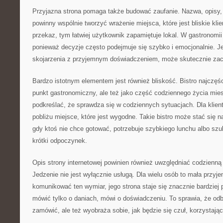
Przyjazna strona pomaga także budować zaufanie. Nazwa, opisy, z
powinny wspólnie tworzyć wrażenie miejsca, które jest bliskie klie
przekaz, tym łatwiej użytkownik zapamiętuje lokal. W gastronomii
ponieważ decyzje często podejmuje się szybko i emocjonalnie. Je
skojarzenia z przyjemnym doświadczeniem, może skutecznie zach
Bardzo istotnym elementem jest również bliskość. Bistro najczęści
punkt gastronomiczny, ale też jako część codziennego życia mi
podkreślać, że sprawdza się w codziennych sytuacjach. Dla klien
pobliżu miejsce, które jest wygodne. Takie bistro może stać się
gdy ktoś nie chce gotować, potrzebuje szybkiego lunchu albo szu
krótki odpoczynek.
Opis strony internetowej powinien również uwzględniać codzienn
Jedzenie nie jest wyłącznie usługą. Dla wielu osób to mała przyjem
komunikować ten wymiar, jego strona staje się znacznie bardziej
mówić tylko o daniach, mówi o doświadczeniu. To sprawia, że odb
zamówić, ale też wyobraża sobie, jak będzie się czuł, korzystając 