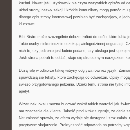
kuchni. Nawet jeśli użytkownik nie czyta wszystkich opisów od de
układ strony, nazwy sekcji i krótkie komunikaty mogą pomóc mu 
dlatego opis strony internetowej powinien być zachęcający, a jed
kluczowe.
Bibi Bistro może szczególnie dobrze trafiać do osób, które lubią 
Takie osoby niekoniecznie oczekują wielogodzinnej degustacji. Czę
nich to, czy jedzenie jest ładnie podane, czy obsługa jest uprze
Jeśli strona potrafi to oddać, staje się skutecznym narzędziem ko
Dużą rolę w odbiorze takiej witryny odgrywa również język. Zamias
sprawdzają się teksty, które zachęcają do odwiedzin. Opisy mog
świeżo przygotowanego jedzenia. Dzięki temu strona nie tylko inf
apetyt.
Wizerunek lokalu można budować wokół takich wartości jak śwież
ma znaczenie dla klienta. Jakość produktów sugeruje, że dania s
Naturalność sprawia, że oferta wydaje się dostępna i zrozumiała.
pozytywne skojarzenia. Praktyczność odpowiada na potrzeby wsp