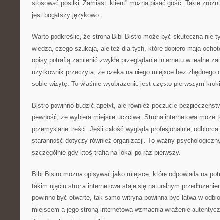
stosować posiłki. Zamiast „klient” można pisać gość. Takie zróżn
jest bogatszy językowo.
Warto podkreślić, że strona Bibi Bistro może być skuteczna nie ty
wiedzą, czego szukają, ale też dla tych, które dopiero mają ocho
opisy potrafią zamienić zwykłe przeglądanie internetu w realne zai
użytkownik przeczyta, że czeka na niego miejsce bez zbędnego d
sobie wizytę. To właśnie wyobrażenie jest często pierwszym krok
Bistro powinno budzić apetyt, ale również poczucie bezpieczeńst
pewność, że wybiera miejsce uczciwe. Strona internetowa może 
przemyślane treści. Jeśli całość wygląda profesjonalnie, odbiorc
staranność dotyczy również organizacji. To ważny psychologiczny
szczególnie gdy ktoś trafia na lokal po raz pierwszy.
Bibi Bistro można opisywać jako miejsce, które odpowiada na po
takim ujęciu strona internetowa staje się naturalnym przedłużeniem
powinno być otwarte, tak samo witryna powinna być łatwa w odbi
miejscem a jego stroną internetową wzmacnia wrażenie autentyc