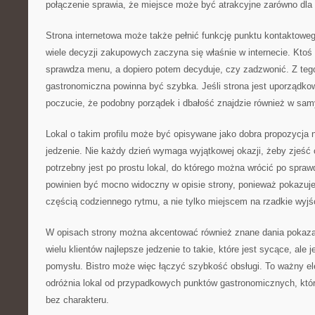
połączenie sprawia, że miejsce może być atrakcyjne zarówno dla 
Strona internetowa może także pełnić funkcję punktu kontaktowe
wiele decyzji zakupowych zaczyna się właśnie w internecie. Ktoś
sprawdza menu, a dopiero potem decyduje, czy zadzwonić. Z teg
gastronomiczna powinna być szybka. Jeśli strona jest uporządko
poczucie, że podobny porządek i dbałość znajdzie również w sam
Lokal o takim profilu może być opisywane jako dobra propozycja 
jedzenie. Nie każdy dzień wymaga wyjątkowej okazji, żeby zjeś
potrzebny jest po prostu lokal, do którego można wrócić po spra
powinien być mocno widoczny w opisie strony, ponieważ pokazuje,
częścią codziennego rytmu, a nie tylko miejscem na rzadkie wyjś
W opisach strony można akcentować również znane dania pokaza
wielu klientów najlepsze jedzenie to takie, które jest sycące, ale 
pomysłu. Bistro może więc łączyć szybkość obsługi. To ważny e
odróżnia lokal od przypadkowych punktów gastronomicznych, które
bez charakteru.