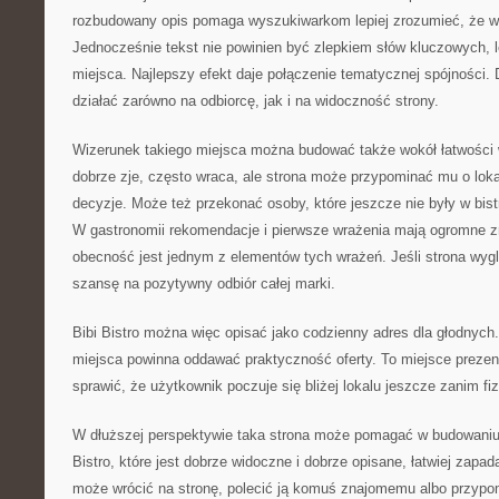
rozbudowany opis pomaga wyszukiwarkom lepiej zrozumieć, że wit
Jednocześnie tekst nie powinien być zlepkiem słów kluczowych, l
miejsca. Najlepszy efekt daje połączenie tematycznej spójności.
działać zarówno na odbiorcę, jak i na widoczność strony.
Wizerunek takiego miejsca można budować także wokół łatwości w
dobrze zje, często wraca, ale strona może przypominać mu o lokal
decyzje. Może też przekonać osoby, które jeszcze nie były w bis
W gastronomii rekomendacje i pierwsze wrażenia mają ogromne z
obecność jest jednym z elementów tych wrażeń. Jeśli strona wyg
szansę na pozytywny odbiór całej marki.
Bibi Bistro można więc opisać jako codzienny adres dla głodnych.
miejsca powinna oddawać praktyczność oferty. To miejsce prezent
sprawić, że użytkownik poczuje się bliżej lokalu jeszcze zanim fiz
W dłuższej perspektywie taka strona może pomagać w budowaniu 
Bistro, które jest dobrze widoczne i dobrze opisane, łatwiej zap
może wrócić na stronę, polecić ją komuś znajomemu albo przypo