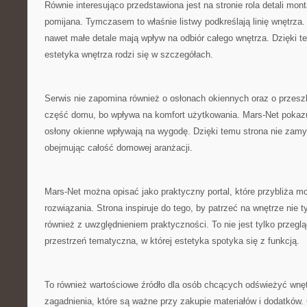
Równie interesująco przedstawiona jest na stronie rola detali mo
pomijana. Tymczasem to właśnie listwy podkreślają linię wnętrza
nawet małe detale mają wpływ na odbiór całego wnętrza. Dzięki t
estetyka wnętrza rodzi się w szczegółach.
Serwis nie zapomina również o osłonach okiennych oraz o przeszk
część domu, bo wpływa na komfort użytkowania. Mars-Net pokazu
osłony okienne wpływają na wygodę. Dzięki temu strona nie zam
obejmując całość domowej aranżacji.
Mars-Net można opisać jako praktyczny portal, które przybliża 
rozwiązania. Strona inspiruje do tego, by patrzeć na wnętrze nie 
również z uwzględnieniem praktyczności. To nie jest tylko przegl
przestrzeń tematyczna, w której estetyka spotyka się z funkcją.
To również wartościowe źródło dla osób chcących odświeżyć wnę
zagadnienia, które są ważne przy zakupie materiałów i dodatków.