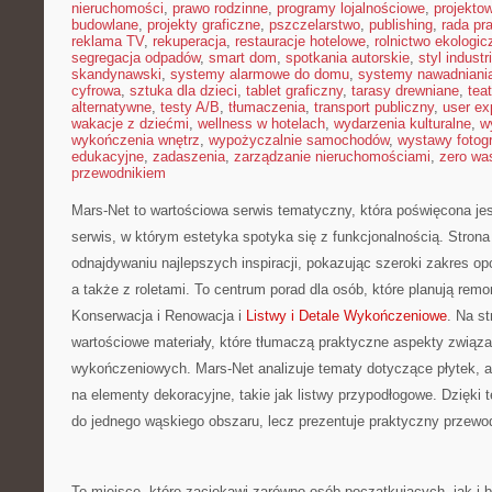
nieruchomości
,
prawo rodzinne
,
programy lojalnościowe
,
projekto
budowlane
,
projekty graficzne
,
pszczelarstwo
,
publishing
,
rada pr
reklama TV
,
rekuperacja
,
restauracje hotelowe
,
rolnictwo ekologic
segregacja odpadów
,
smart dom
,
spotkania autorskie
,
styl industr
skandynawski
,
systemy alarmowe do domu
,
systemy nawadniani
cyfrowa
,
sztuka dla dzieci
,
tablet graficzny
,
tarasy drewniane
,
tea
alternatywne
,
testy A/B
,
tłumaczenia
,
transport publiczny
,
user ex
wakacje z dziećmi
,
wellness w hotelach
,
wydarzenia kulturalne
,
w
wykończenia wnętrz
,
wypożyczalnie samochodów
,
wystawy fotogr
edukacyjne
,
zadaszenia
,
zarządzanie nieruchomościami
,
zero wa
przewodnikiem
Mars-Net to wartościowa serwis tematyczny, która poświęcona jes
serwis, w którym estetyka spotyka się z funkcjonalnością. Stro
odnajdywaniu najlepszych inspiracji, pokazując szeroki zakres o
a także z roletami. To centrum porad dla osób, które planują remo
Konserwacja i Renowacja i
Listwy i Detale Wykończeniowe
. Na s
wartościowe materiały, które tłumaczą praktyczne aspekty związ
wykończeniowych. Mars-Net analizuje tematy dotyczące płytek, 
na elementy dekoracyjne, takie jak listwy przypodłogowe. Dzięki 
do jednego wąskiego obszaru, lecz prezentuje praktyczny przew
To miejsce, które zaciekawi zarówno osób początkujących, jak i 