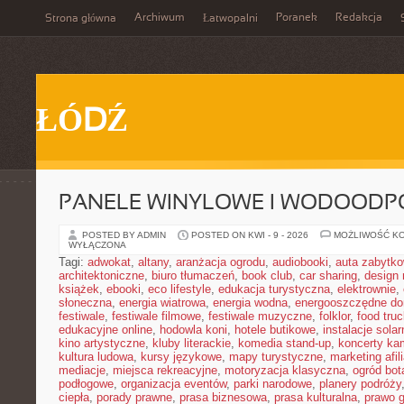
Archiwum
Poranek
Redakcja
Strona główna
Łatwopalni
ŁÓDŹ
PANELE WINYLOWE I WODOODP
POSTED BY ADMIN
POSTED ON KWI - 9 - 2026
MOŻLIWOŚĆ K
WYŁĄCZONA
Tagi:
adwokat
,
altany
,
aranżacja ogrodu
,
audiobooki
,
auta zabytk
architektoniczne
,
biuro tłumaczeń
,
book club
,
car sharing
,
design 
książek
,
ebooki
,
eco lifestyle
,
edukacja turystyczna
,
elektrownie
,
słoneczna
,
energia wiatrowa
,
energia wodna
,
energooszczędne d
festiwale
,
festiwale filmowe
,
festiwale muzyczne
,
folklor
,
food truc
edukacyjne online
,
hodowla koni
,
hotele butikowe
,
instalacje solar
kino artystyczne
,
kluby literackie
,
komedia stand-up
,
koncerty ka
kultura ludowa
,
kursy językowe
,
mapy turystyczne
,
marketing afil
mediacje
,
miejsca rekreacyjne
,
motoryzacja klasyczna
,
ogród bot
podłogowe
,
organizacja eventów
,
parki narodowe
,
planery podróży
ciepła
,
porady prawne
,
prasa biznesowa
,
prasa kulturalna
,
prawo 