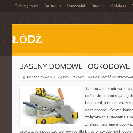
Archiwum
Poranek
Redakcja
Strona główna
Łatwopalni
ŁÓDŹ
BASENY DOMOWE I OGRODOWE
POSTED BY ADMIN
KWI - 17 - 2026
MOŻLIWOŚĆ KOMENTOWA
Ta strona internetowa to pr
osób, które interesują się
basenami, jacuzzi oraz sz
codzienności. Serwis konce
związanych z prywatną stre
znaleźć inspirujące publika
szukających podstaw, ale również dla bardziej świadomych odbio