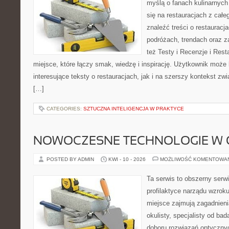
myślą o fanach kulinarnych 
się na restauracjach z całe
znaleźć treści o restauracj
podróżach, trendach oraz z
też Testy i Recenzje i Rest
miejsce, które łączy smak, wiedzę i inspirację. Użytkownik może
interesujące teksty o restauracjach, jak i na szerszy kontekst zw
[…]
CATEGORIES:
SZTUCZNA INTELIGENCJA W PRAKTYCE
NOWOCZESNE TECHNOLOGIE W 
POSTED BY ADMIN
KWI - 10 - 2026
MOŻLIWOŚĆ KOMENTOWA
Ta serwis to obszerny serw
profilaktyce narządu wzroku
miejsce zajmują zagadnieni
okulisty, specjalisty od ba
doboru rozwiązań optycznyc