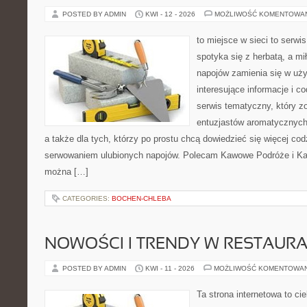
POSTED BY ADMIN
KWI - 12 - 2026
MOŻLIWOŚĆ KOMENTOWA
to miejsce w sieci to serwis
spotyka się z herbatą, a m
napojów zamienia się w uż
interesujące informacje i c
serwis tematyczny, który zo
entuzjastów aromatycznych n
a także dla tych, którzy po prostu chcą dowiedzieć się więcej co
serwowaniem ulubionych napojów. Polecam Kawowe Podróże i Kaw
można […]
CATEGORIES:
BOCHEN-CHLEBA
NOWOŚCI I TRENDY W RESTAUR
POSTED BY ADMIN
KWI - 11 - 2026
MOŻLIWOŚĆ KOMENTOWA
Ta strona internetowa to c