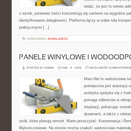
widać, że jest to serwis a
o wzrok, ponieważ treści koncentrują się zarówno na wygodzie patr
identyfikowaniu dolegliwości. Platforma łączy w sobie rolę kompe
praktycznymi […]
CATEGORIES:
BANGLADESZ
PANELE WINYLOWE I WODOODP
POSTED BY ADMIN
KWI - 9 - 2026
MOŻLIWOŚĆ KOMENTOWAN
Mars-Net to wartościowa se
poświęcona jest aranżacji w
estetyka spotyka się z funk
pomaga odbiorców w odnajd
inspiracji, pokazując szero
dywanami, a także z roleta
osób, które planują remont. Warto przeczytać: Konserwacja i Reno
Wykończeniowe. Na stronie można znaleźć wartościowe materiały