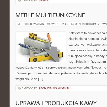
CATEGORIES:
IŻEWSK
MEBLE MULTIFUNKCYJNE
POSTED BY ADMIN
KWI - 13 - 2026
MOŻLIWOŚĆ KOMENTOWA
Italsystem to nowoczesna s
skupia się na aranżacji zw
użytecznych wskazówkach 
mieszkanie i biuro. To porta
funkcjonalnością, a każdy 
czytelnikach, którzy szuk
wyposażenia wnętrz i szeroko rozumianego komfortu. Nowości to In
Renowacje. Strona została zaprojektowana dla osób, które chcą tr
wnętrzarskie do […]
CATEGORIES:
PROBLEMY W AKWARIUM
UPRAWA I PRODUKCJA KAWY