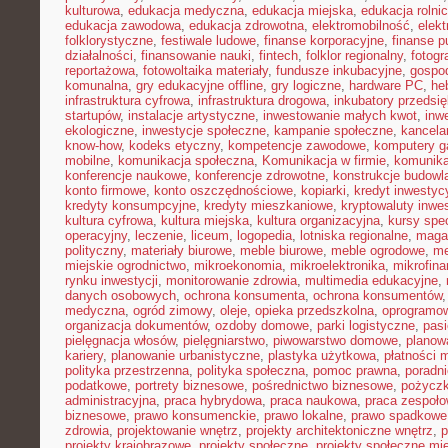
kulturowa
,
edukacja medyczna
,
edukacja miejska
,
edukacja rolni
edukacja zawodowa
,
edukacja zdrowotna
,
elektromobilność
,
elek
folklorystyczne
,
festiwale ludowe
,
finanse korporacyjne
,
finanse p
działalności
,
finansowanie nauki
,
fintech
,
folklor regionalny
,
fotogr
reportażowa
,
fotowoltaika materiały
,
fundusze inkubacyjne
,
gospod
komunalna
,
gry edukacyjne offline
,
gry logiczne
,
hardware PC
,
he
infrastruktura cyfrowa
,
infrastruktura drogowa
,
inkubatory przedsię
startupów
,
instalacje artystyczne
,
inwestowanie małych kwot
,
inw
ekologiczne
,
inwestycje społeczne
,
kampanie społeczne
,
kancela
know-how
,
kodeks etyczny
,
kompetencje zawodowe
,
komputery 
mobilne
,
komunikacja społeczna
,
Komunikacja w firmie
,
komunika
konferencje naukowe
,
konferencje zdrowotne
,
konstrukcje budowl
konto firmowe
,
konto oszczędnościowe
,
kopiarki
,
kredyt inwestyc
kredyty konsumpcyjne
,
kredyty mieszkaniowe
,
kryptowaluty inwe
kultura cyfrowa
,
kultura miejska
,
kultura organizacyjna
,
kursy spec
operacyjny
,
leczenie
,
liceum
,
logopedia
,
lotniska regionalne
,
maga
polityczny
,
materiały biurowe
,
meble biurowe
,
meble ogrodowe
,
me
miejskie ogrodnictwo
,
mikroekonomia
,
mikroelektronika
,
mikrofin
rynku inwestycji
,
monitorowanie zdrowia
,
multimedia edukacyjne
,
danych osobowych
,
ochrona konsumenta
,
ochrona konsumentów
medyczna
,
ogród zimowy
,
oleje
,
opieka przedszkolna
,
oprogramow
organizacja dokumentów
,
ozdoby domowe
,
parki logistyczne
,
pas
pielęgnacja włosów
,
pielęgniarstwo
,
piwowarstwo domowe
,
planow
kariery
,
planowanie urbanistyczne
,
plastyka użytkowa
,
płatności 
polityka przestrzenna
,
polityka społeczna
,
pomoc prawna
,
poradni
podatkowe
,
portrety biznesowe
,
pośrednictwo biznesowe
,
pożycz
administracyjna
,
praca hybrydowa
,
praca naukowa
,
praca zespoło
biznesowe
,
prawo konsumenckie
,
prawo lokalne
,
prawo spadkowe
zdrowia
,
projektowanie wnętrz
,
projekty architektoniczne wnętrz
,
p
projekty krajobrazowe
,
projekty społeczne
,
projekty społeczne mie