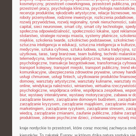
kosmetyczny
,
przestrzeń coworkingowa
,
przestrzeń publiczna
,
pr
przestrzeń pracy
,
psychologia kliniczna
,
psychologia nastolatków
recenzje produktów
,
rękodzieło artystyczne
,
relacje biznesowe
,
re
roboty przemysłowe
,
rodzinne inwestycje
,
rozliczenia podatkowe
,
rozwój przywództwa
,
rozwój regionalny
,
rynek nieruchomości
,
sal
capital
,
sieci neuronowe
,
smart city
,
smart city technologie
,
spedy
społeczna odpowiedzialność
,
społeczności lokalne
,
spot reklamo
stolarstwo
,
strategie rozwoju miasta
,
systemy płatnicze
,
szkoleni
miękkie
,
szkolenia twarde
,
szkolnictwo podstawowe
,
szkolnictwo
sztuczna inteligencja w edukacji
,
sztuczna inteligencja w kulturze
medycynie
,
sztuka cyfrowa
,
sztuka ludowa
,
sztuka tradycyjna
,
sz
użytkowa
,
taras
,
targi branżowe
,
team building
,
techniki malarskie
telemedycyna
,
telemedycyna specjalistyczna
,
terapia poznawcza
psychologiczne
,
transakcje bezgotówkowe
,
transformacja cyfrowa
transport kolejowy
,
transport miejski
,
transport publiczny
,
trend e
komunikacyjne
,
ubezpieczenia zdrowotne prywatne
,
umowy handl
usługi chmurowe
,
usługi fintech
,
użytkowanie produktów finansow
domowy
,
warsztaty artystyczne
,
warsztaty kulinarne
,
warsztaty m
online
,
windykacja należności
,
winiarstwo
,
wirtualna rzeczywistoś
psychologiczne
,
współpraca online
,
współpraca zespołowa
,
wspom
biur
,
wystawy interaktywne
,
wystawy motoryzacyjne
,
zabawa w d
zarządzanie biurem
,
zarządzanie domowym budżetem
,
zarządzan
zarządzanie kryzysem
,
zarządzanie majątkiem
,
zarządzanie mak
marketingiem
,
zarządzanie ryzykiem
,
zarządzanie stresem
,
zarzą
wiedzą
,
zarządzanie zmianami
,
zaufanie publiczne
,
zdalne zarzą
produktowe
,
zdrowie psychiczne dzieci
,
zrównoważony rozwój mi
kraje nordyckie to przestrzeń, które coraz mocniej zachwyca os
kierunków. To zakątek Europy, w którym dzika natura spotyka się 