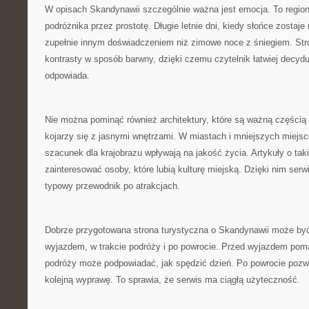
W opisach Skandynawii szczególnie ważna jest emocja. To region,
podróżnika przez prostotę. Długie letnie dni, kiedy słońce zostaj
zupełnie innym doświadczeniem niż zimowe noce z śniegiem. St
kontrasty w sposób barwny, dzięki czemu czytelnik łatwiej decydu
odpowiada.
Nie można pominąć również architektury, które są ważną częścią
kojarzy się z jasnymi wnętrzami. W miastach i mniejszych miejs
szacunek dla krajobrazu wpływają na jakość życia. Artykuły o ta
zainteresować osoby, które lubią kulturę miejską. Dzięki nim serwi
typowy przewodnik po atrakcjach.
Dobrze przygotowana strona turystyczna o Skandynawii może być
wyjazdem, w trakcie podróży i po powrocie. Przed wyjazdem pom
podróży może podpowiadać, jak spędzić dzień. Po powrocie pozw
kolejną wyprawę. To sprawia, że serwis ma ciągłą użyteczność.