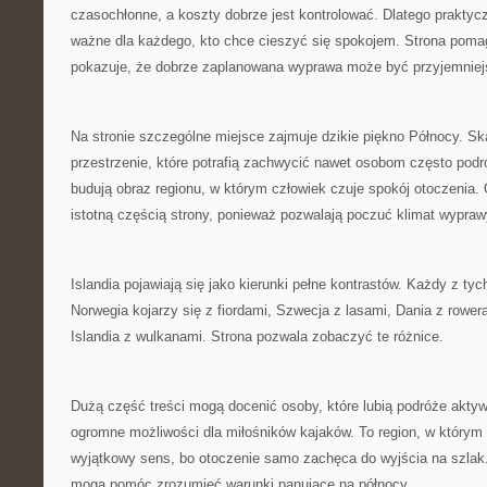
czasochłonne, a koszty dobrze jest kontrolować. Dlatego praktyc
ważne dla każdego, kto chce cieszyć się spokojem. Strona poma
pokazuje, że dobrze zaplanowana wyprawa może być przyjemniej
Na stronie szczególne miejsce zajmuje dzikie piękno Północy. S
przestrzenie, które potrafią zachwycić nawet osobom często podr
budują obraz regionu, w którym człowiek czuje spokój otoczenia. 
istotną częścią strony, ponieważ pozwalają poczuć klimat wypraw
Islandia pojawiają się jako kierunki pełne kontrastów. Każdy z ty
Norwegia kojarzy się z fiordami, Szwecja z lasami, Dania z rower
Islandia z wulkanami. Strona pozwala zobaczyć te różnice.
Dużą część treści mogą docenić osoby, które lubią podróże akty
ogromne możliwości dla miłośników kajaków. To region, w któr
wyjątkowy sens, bo otoczenie samo zachęca do wyjścia na szlak.
mogą pomóc zrozumieć warunki panujące na północy.