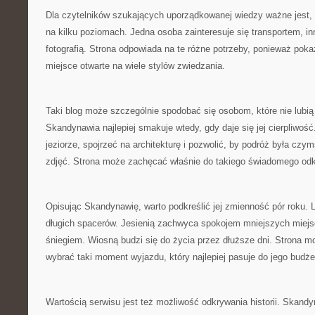
Dla czytelników szukających uporządkowanej wiedzy ważne jest,
na kilku poziomach. Jedna osoba zainteresuje się transportem, inn
fotografią. Strona odpowiada na te różne potrzeby, ponieważ pok
miejsce otwarte na wiele stylów zwiedzania.
Taki blog może szczególnie spodobać się osobom, które nie lubi
Skandynawia najlepiej smakuje wtedy, gdy daje się jej cierpliwoś
jeziorze, spojrzeć na architekturę i pozwolić, by podróż była czym
zdjęć. Strona może zachęcać właśnie do takiego świadomego odk
Opisując Skandynawię, warto podkreślić jej zmienność pór roku.
długich spacerów. Jesienią zachwyca spokojem mniejszych miejs
śniegiem. Wiosną budzi się do życia przez dłuższe dni. Strona 
wybrać taki moment wyjazdu, który najlepiej pasuje do jego budże
Wartością serwisu jest też możliwość odkrywania historii. Skand