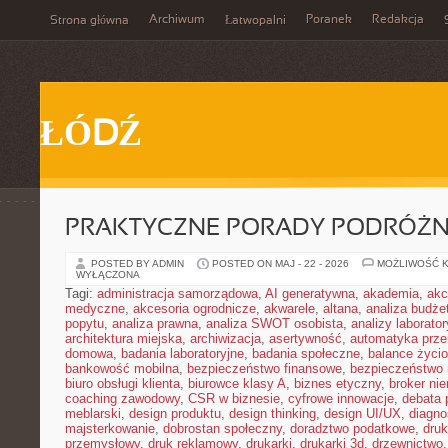
Archiwum
Poranek
Redakcja
Strona główna
Łatwopalni
ŁÓDŹ
PRAKTYCZNE PORADY PODRÓŻN
POSTED BY ADMIN
POSTED ON MAJ - 22 - 2026
MOŻLIWOŚĆ 
WYŁĄCZONA
Tagi:
administracja samorządowa
,
AI generatywna
,
akademia
,
akc
medyczne
,
akcesoria ogrodnicze
,
akwarele
,
altana
,
analiza budże
popytu
,
analiza prawna
,
analiza SWOT osobista
,
analizy laborator
architektura miejska
,
archiwizacja
,
asertywność
,
automatyka prz
domowa
,
badania laboratoryjne
,
badania społeczne
,
balance życi
bankowość mobilna
,
bezpieczeństwo finansowe
,
bezpieczeństwo 
biuro obsługi klienta
,
biurowce klasy A
,
biznes etyczny
,
broker ni
coaching zawodowy
,
CSR w biznesie
,
cyfrowe innowacje
,
debata 
meblarski
,
design produktu
,
design thinking
,
design UI/UX
,
diagno
majsterkowanie
,
dobrostan społeczny
,
doradztwo podatkowe
,
dru
przemysłowy
,
druk reklamowy
,
drukarki
,
drukarki 3d
,
drzewnictwo