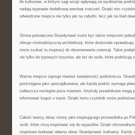
tło kulturowe, w którym sagi wciąż wpływają na wyobraźnię podróż
nadają wyprawie dodatkową warstwę znaczeń. Dzięki nim czyteln
odwiedzane miejsca nie tylko jak na zabytki, lecz jak na ślad dawn
Strona poświęcona Skandynawii może być także miejscem pobud
oferuje minimalistyczną architekturę, które doskonale sprawdzają s
może szukać tu inspiracji do obserwowania zwierząt. Takie podejśc
nie tylko do typowych turystów, ale też do osób, które podróżują 
Ważne miejsce zajmuje również świadomość podróżnicza. Skandy
postrzegana jako uporządkowana, ale każda podróż wymaga plan
zwłaszcza noclegów poza miastem. Artykuły poradnikowe mogą p
informować kogoś o trasie. Dzięki temu czytelnik może podróżowa
Całość tworzy obraz strony jako inspirującego przewodnika po Pół
osób, które chcą inspirować się do wyjazdów. Dzięki różnorodny
stopniowo budować własny obraz Skandynawii: kulinarny. Każdy zn