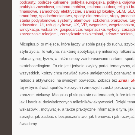
podcasty
,
podróże kulinarne
,
polityka europejska
,
polityka krajowa
praktyka zawodowa
,
reklama mobilna
,
reklama outdoor
,
religia i k
finansowe
,
samochody elektryczne
,
samorząd lokalny
,
SEM
,
SE
smartfony
,
spadochroniarstwo
,
sporty ekstremalne
,
stopy procent
studia podyplomowe
,
systemy alarmowe
,
szkolenia branżowe
,
tur
zdrowotna
,
UI
,
usługi cyfrowe
,
UX
,
VR
,
weganizm
,
wegetarianizm
windykacja
,
wskaźniki gospodarcze
,
wspinaczka
,
wybory
,
zarząd
zarządzanie relacjami
,
zarządzanie szkoleniami
,
zdrowie seniora
,
Micoplus.pl to miejsce, które łączy w sobie pasję do ruchu, szyb
stylu życia. To witryna, na której spotykają się miłośnicy rolkarst
rekreacyjnej, łyżew, a także osoby zainteresowane nartami, spor
skateboardingiem. To nie jest jedynie zwykły portal tematyczny, al
wszystkich, którzy chcą rozwijać swoje umiejętności, poznawać 
radość z aktywności na świeżym powietrzu. Zobacz też
Zima i St
tej witrynie świat sportów kołowych i zimowych został pokazany 
zarazem ciekawy. Micoplus.pl skupia się na tematach, które inte
jak i bardziej doświadczonych miłośników aktywności. Dzięki tem
wskazówki, motywacje, a także praktyczne informacje o tym, jak
sprzętu, jak zadbać o bezpieczeństwo, jak trenować i jak rozwija
świadomy.