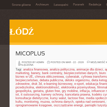
Archiwum
Poranek
Redakcja
Strona główna
Łatwopalni
ŁÓDŹ
MICOPLUS
POSTED BY ADMIN
POSTED ON MAR - 22 - 2026
MOŻLIWOŚĆ 
WYŁĄCZONA
Tagi:
analiza finansowa
,
analiza polityczna
,
animacje dla dzieci
,
a
marketing
,
banery
,
bank centralny
,
bezpieczeństwo danych
,
biuro
biznes w UE
,
chmura obliczeniowa
,
cyberatak
,
cyfrowa transform
bezpieczeństwo
,
debata publiczna
,
detoks organizmu
,
dieta keto
zdrowotne
,
druk 3d
,
e-learning biznesowy
,
e-sport
,
edukacja finan
przedszkolna
,
elektromobilność
,
elektronika przemysłowa
,
filmma
geopolityka
,
geriatra
,
gluten free
,
gry mobilne
,
inflacja
,
influencer 
iot
,
it outsourcing
,
kamery ochrony
,
kancelaria prawna
,
kodeks cyw
konsultacje dietetyczne
,
kursy walut
,
lactose free
,
media społeczn
kultu
,
monitoring
,
muzea
,
ochrona danych
,
opieka nad seniorami
,
oprogramowanie księgowe
,
oszczędzanie energii
,
pamiątki turyst