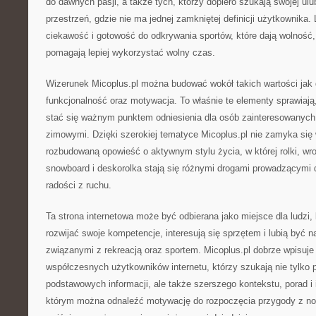
do dawnych pasji, a także tych, którzy dopiero szukają swojej ulu
przestrzeń, gdzie nie ma jednej zamkniętej definicji użytkownika. 
ciekawość i gotowość do odkrywania sportów, które dają wolność,
pomagają lepiej wykorzystać wolny czas.
Wizerunek Micoplus.pl można budować wokół takich wartości jak
funkcjonalność oraz motywacja. To właśnie te elementy sprawiają,
stać się ważnym punktem odniesienia dla osób zainteresowanych
zimowymi. Dzięki szerokiej tematyce Micoplus.pl nie zamyka się w
rozbudowaną opowieść o aktywnym stylu życia, w której rolki, wrotk
snowboard i deskorolka stają się różnymi drogami prowadzącymi 
radości z ruchu.
Ta strona internetowa może być odbierana jako miejsce dla ludzi, 
rozwijać swoje kompetencje, interesują się sprzętem i lubią być 
związanymi z rekreacją oraz sportem. Micoplus.pl dobrze wpisuje
współczesnych użytkowników internetu, którzy szukają nie tylko 
podstawowych informacji, ale także szerszego kontekstu, porad i i
którym można odnaleźć motywację do rozpoczęcia przygody z no