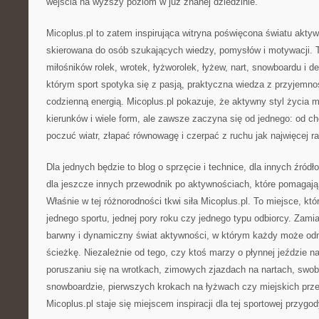
wejścia na wyższy poziom w już znanej dziedzinie.
Micoplus.pl to zatem inspirująca witryna poświęcona światu aktyw
skierowana do osób szukających wiedzy, pomysłów i motywacji. 
miłośników rolek, wrotek, łyżworolek, łyżew, nart, snowboardu i de
którym sport spotyka się z pasją, praktyczna wiedza z przyjemnoś
codzienną energią. Micoplus.pl pokazuje, że aktywny styl życia m
kierunków i wiele form, ale zawsze zaczyna się od jednego: od ch
poczuć wiatr, złapać równowagę i czerpać z ruchu jak najwięcej ra
Dla jednych będzie to blog o sprzęcie i technice, dla innych źród
dla jeszcze innych przewodnik po aktywnościach, które pomagają 
Właśnie w tej różnorodności tkwi siła Micoplus.pl. To miejsce, któ
jednego sportu, jednej pory roku czy jednego typu odbiorcy. Zamia
barwny i dynamiczny świat aktywności, w którym każdy może od
ścieżkę. Niezależnie od tego, czy ktoś marzy o płynnej jeździe n
poruszaniu się na wrotkach, zimowych zjazdach na nartach, swo
snowboardzie, pierwszych krokach na łyżwach czy miejskich prze
Micoplus.pl staje się miejscem inspiracji dla tej sportowej przygod