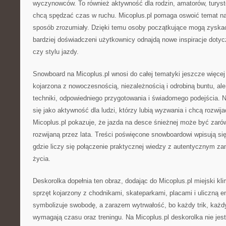
wyczynowców. To również aktywność dla rodzin, amatorów, turystó
chcą spędzać czas w ruchu. Micoplus.pl pomaga oswoić temat na
sposób zrozumiały. Dzięki temu osoby początkujące mogą zyska
bardziej doświadczeni użytkownicy odnajdą nowe inspiracje dotyc
czy stylu jazdy.
Snowboard na Micoplus.pl wnosi do całej tematyki jeszcze więce
kojarzona z nowoczesnością, niezależnością i odrobiną buntu, a
techniki, odpowiedniego przygotowania i świadomego podejścia. Na
się jako aktywność dla ludzi, którzy lubią wyzwania i chcą rozwij
Micoplus.pl pokazuje, że jazda na desce śnieżnej może być zarówn
rozwijaną przez lata. Treści poświęcone snowboardowi wpisują się
gdzie liczy się połączenie praktycznej wiedzy z autentycznym z
życia.
Deskorolka dopełnia ten obraz, dodając do Micoplus.pl miejski kli
sprzęt kojarzony z chodnikami, skateparkami, placami i uliczną e
symbolizuje swobodę, a zarazem wytrwałość, bo każdy trik, każdy
wymagają czasu oraz treningu. Na Micoplus.pl deskorolka nie jes