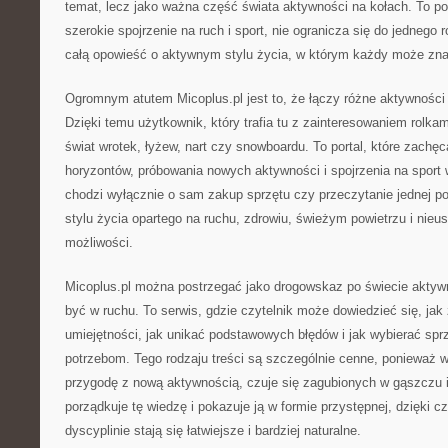
temat, lecz jako ważna część świata aktywności na kołach. To p
szerokie spojrzenie na ruch i sport, nie ogranicza się do jednego 
całą opowieść o aktywnym stylu życia, w którym każdy może znal
Ogromnym atutem Micoplus.pl jest to, że łączy różne aktywności 
Dzięki temu użytkownik, który trafia tu z zainteresowaniem rolka
świat wrotek, łyżew, nart czy snowboardu. To portal, które zachę
horyzontów, próbowania nowych aktywności i spojrzenia na sport
chodzi wyłącznie o sam zakup sprzętu czy przeczytanie jednej p
stylu życia opartego na ruchu, zdrowiu, świeżym powietrzu i nie
możliwości.
Micoplus.pl można postrzegać jako drogowskaz po świecie aktywno
być w ruchu. To serwis, gdzie czytelnik może dowiedzieć się, jak
umiejętności, jak unikać podstawowych błędów i jak wybierać sp
potrzebom. Tego rodzaju treści są szczególnie cenne, ponieważ w
przygodę z nową aktywnością, czuje się zagubionych w gąszczu i
porządkuje tę wiedzę i pokazuje ją w formie przystępnej, dzięki 
dyscyplinie stają się łatwiejsze i bardziej naturalne.