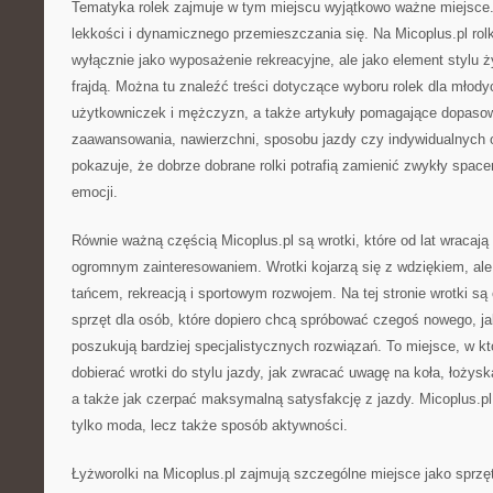
Tematyka rolek zajmuje w tym miejscu wyjątkowo ważne miejsce. 
lekkości i dynamicznego przemieszczania się. Na Micoplus.pl rolk
wyłącznie jako wyposażenie rekreacyjne, ale jako element stylu ży
frajdą. Można tu znaleźć treści dotyczące wyboru rolek dla młod
użytkowniczek i mężczyzn, a także artykuły pomagające dopaso
zaawansowania, nawierzchni, sposobu jazdy czy indywidualnych o
pokazuje, że dobrze dobrane rolki potrafią zamienić zwykły spac
emocji.
Równie ważną częścią Micoplus.pl są wrotki, które od lat wracają 
ogromnym zainteresowaniem. Wrotki kojarzą się z wdziękiem, ale
tańcem, rekreacją i sportowym rozwojem. Na tej stronie wrotki s
sprzęt dla osób, które dopiero chcą spróbować czegoś nowego, jak
poszukują bardziej specjalistycznych rozwiązań. To miejsce, w k
dobierać wrotki do stylu jazdy, jak zwracać uwagę na koła, łożyska,
a także jak czerpać maksymalną satysfakcję z jazdy. Micoplus.pl 
tylko moda, lecz także sposób aktywności.
Łyżworolki na Micoplus.pl zajmują szczególne miejsce jako sprzę