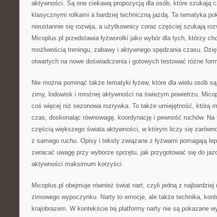
aktywności. Są one ciekawą propozycją dla osób, które szukają
klasycznymi rolkami a bardziej techniczną jazdą. Ta tematyka pok
nieustannie się rozwija, a użytkownicy coraz częściej szukają r
Micoplus.pl przedstawia łyżworolki jako wybór dla tych, którzy c
możliwością treningu, zabawy i aktywnego spędzania czasu. Dzięk
otwartych na nowe doświadczenia i gotowych testować różne form
Nie można pominąć także tematyki łyżew, które dla wielu osób 
zimy, lodowisk i mroźnej aktywności na świeżym powietrzu. Micop
coś więcej niż sezonowa rozrywka. To także umiejętność, którą m
czas, doskonaląc równowagę, koordynację i pewność ruchów. Na te
częścią większego świata aktywności, w którym liczy się zarówn
z samego ruchu. Opisy i teksty związane z łyżwami pomagają lep
zwracać uwagę przy wyborze sprzętu, jak przygotować się do jaz
aktywności maksimum korzyści.
Micoplus.pl obejmuje również świat nart, czyli jedną z najbardzie
zimowego wypoczynku. Narty to emocje, ale także technika, kontr
krajobrazem. W kontekście tej platformy narty nie są pokazane wy