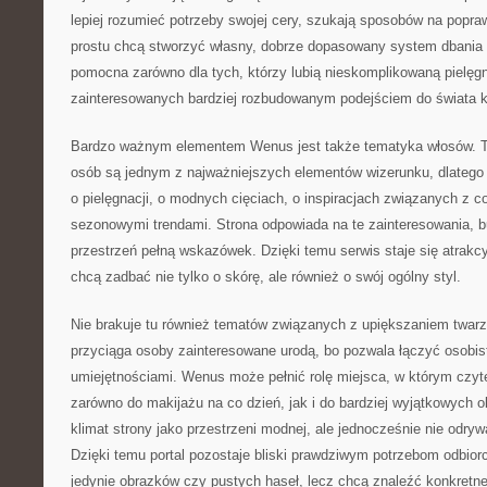
lepiej rozumieć potrzeby swojej cery, szukają sposobów na popraw
prostu chcą stworzyć własny, dobrze dopasowany system dbania 
pomocna zarówno dla tych, którzy lubią nieskomplikowaną pielęgna
zainteresowanych bardziej rozbudowanym podejściem do świata k
Bardzo ważnym elementem Wenus jest także tematyka włosów. To
osób są jednym z najważniejszych elementów wizerunku, dlatego 
o pielęgnacji, o modnych cięciach, o inspiracjach związanych z c
sezonowymi trendami. Strona odpowiada na te zainteresowania, 
przestrzeń pełną wskazówek. Dzięki temu serwis staje się atrakcy
chcą zadbać nie tylko o skórę, ale również o swój ogólny styl.
Nie brakuje tu również tematów związanych z upiększaniem twarzy
przyciąga osoby zainteresowane urodą, bo pozwala łączyć osobis
umiejętnościami. Wenus może pełnić rolę miejsca, w którym czytel
zarówno do makijażu na co dzień, jak i do bardziej wyjątkowych ok
klimat strony jako przestrzeni modnej, ale jednocześnie nie odryw
Dzięki temu portal pozostaje bliski prawdziwym potrzebom odbiorc
jedynie obrazków czy pustych haseł, lecz chcą znaleźć konkretne