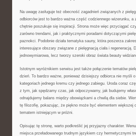
Na uwagę zasługuje też obecność zagadnień związanych z pielęgn
odbiorców jest to bardzo ważna część codziennego wizerunku, a
chętnie poszukuje się inspiracji. Strona może więc przyciągać c
zarówno trendami, jak i praktycznymi poradami dotyczącymi pielę
paznokci. Podobnie działa tematyka sauny, która poszerza zakres
interesujące obszary związane z pielęgnacją ciała i regeneracją. 
jednowymiarowa, lecz tworzy szeroki obraz świata beauty widziane
Istotnym wyróżnikiem serwisu jest także połączenie tematów pielę
dzień. To bardzo ważne, ponieważ dzisiejszy odbiorca nie myśli o
kategoriach jednego kremu czy jednego zabiegu. Uroda coraz czę
z tym, jak spędzamy czas, jak odpoczywamy, jak budujemy własn
odnajdujemy balans między obowiązkami a chwilą dla siebie. Wen
tę filozofię, pokazując, że piękno może być elementem większej c
tematem istniejącym w próżni.
Opisując tę stronę, warto podkreślić jej przyjazny charakter. Wen
miejsca przeładowanego trudnym językiem czy hermetycznymi tr