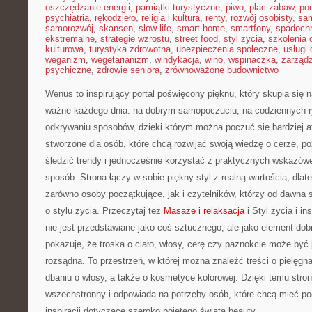
oszczędzanie energii
,
pamiątki turystyczne
,
piwo
,
plac zabaw
,
pod
psychiatria
,
rękodzieło
,
religia i kultura
,
renty
,
rozwój osobisty
,
sam
samorozwój
,
skansen
,
slow life
,
smart home
,
smartfony
,
spadochr
ekstremalne
,
strategie wzrostu
,
street food
,
styl życia
,
szkolenia 
kulturowa
,
turystyka zdrowotna
,
ubezpieczenia społeczne
,
usługi
weganizm
,
wegetarianizm
,
windykacja
,
wino
,
wspinaczka
,
zarząd
psychiczne
,
zdrowie seniora
,
zrównoważone budownictwo
Wenus to inspirujący portal poświęcony pięknu, który skupia się n
ważne każdego dnia: na dobrym samopoczuciu, na codziennych ry
odkrywaniu sposobów, dzięki którym można poczuć się bardziej at
stworzone dla osób, które chcą rozwijać swoją wiedzę o cerze, 
śledzić trendy i jednocześnie korzystać z praktycznych wskazó
sposób. Strona łączy w sobie piękny styl z realną wartością, dla
zarówno osoby początkujące, jak i czytelników, którzy od dawna 
o stylu życia. Przeczytaj też
Masaże i relaksacja
i Styl życia i in
nie jest przedstawiane jako coś sztucznego, ale jako element d
pokazuje, że troska o ciało, włosy, cerę czy paznokcie może być 
rozsądna. To przestrzeń, w której można znaleźć treści o pielęgna
dbaniu o włosy, a także o kosmetyce kolorowej. Dzięki temu stro
wszechstronny i odpowiada na potrzeby osób, które chcą mieć po
inspiracji dotyczące szeroko pojętego świata beauty.