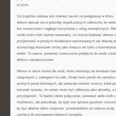
w życiu.
Szczególnie ciekawy jest również nacisk na pielęgnację w domu. 
dobrze wpisuje się w potrzeby współczesnych odbiorców, bo wiele
bez konieczności ciągłego korzystania z usług zewnętrznych. We
urodę może mieć wymiar kameralny, że można budować własne ry
przyjemność w prostych działaniach wykonywanych we własnej prz
wzmacniają wizerunek strony jako miejsca nie tylko o kosmetykach
siebie. To ważne, ponieważ nowoczesne podejście do urody coraz
dobrym samopoczuciem.
Wenus to także strona dla osób, które interesują się tematami bar
związanymi z zabiegami na ciało. Dzięki temu portal nie zamyka 
prostych porad domowych, ale pokazuje również szerszy świat piel
kierunek sprawia, że serwis może być odbierany jako aktualny, a
przystępność. To bardzo dobre połączenie, ponieważ wiele osób
możliwości, ale potrzebuje, by były one opisane językiem zrozum
by być właśnie takim miejscem: przewodnikiem po świecie urody, k
zachęca do poznawania kolejnych tematów.