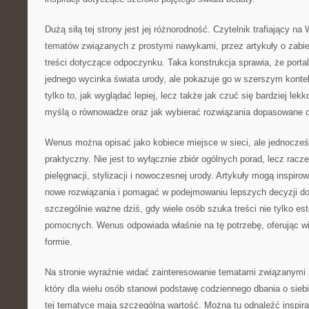
Dużą siłą tej strony jest jej różnorodność. Czytelnik trafiający 
tematów związanych z prostymi nawykami, przez artykuły o zabi
treści dotyczące odpoczynku. Taka konstrukcja sprawia, że portal
jednego wycinka świata urody, ale pokazuje go w szerszym kontekś
tylko to, jak wyglądać lepiej, lecz także jak czuć się bardziej lekk
myślą o równowadze oraz jak wybierać rozwiązania dopasowane d
Wenus można opisać jako kobiece miejsce w sieci, ale jednocześ
praktyczny. Nie jest to wyłącznie zbiór ogólnych porad, lecz racz
pielęgnacji, stylizacji i nowoczesnej urody. Artykuły mogą inspi
nowe rozwiązania i pomagać w podejmowaniu lepszych decyzji d
szczególnie ważne dziś, gdy wiele osób szuka treści nie tylko es
pomocnych. Wenus odpowiada właśnie na tę potrzebę, oferując w
formie.
Na stronie wyraźnie widać zainteresowanie tematami związanymi z
który dla wielu osób stanowi podstawę codziennego dbania o siebi
tej tematyce mają szczególną wartość. Można tu odnaleźć inspira