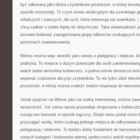
być odbierana jako bliska czytelnikowi przestrzeń, w której tema
sposób zrozumiały. To czyni serwis atrakcyjnym dla szerokiego g
młodszych i starszych, dla tych, które interesują się nowinkami, i 
chcą zadbać o siebie lepiej niż dotychczas. Taka uniwersalność j
pozwala budować zaangażowaną grupę odbiorców szukających ins
poziomach zaawansowania.
Wenus można więc określić jako serwis o pielęgnacji i relaksie, kt
praktyką. To miejsce o dużym potencjale dla osób zainteresowan
wokół siebie atmosferę kobiecości, a jednocześnie dostarcza treśc
wspierać codzienne decyzje czytelników. To nie tylko zbiór tekstó
przestrzeń, w której można znaleźć świeże inspiracje do tworzeni
Jeżeli spojrzeć na Wenus jako na markę internetową, można zauważ
wyrazistość. Już sama nazwa przywołuje skojarzenia z kobiecośc
rozwija ten kierunek w sposób logiczny. Dzięki temu portal może
przyciągać osoby, które szukają jednego miejsca do odkrywania 
pielęgnacją i relaksem. To bardzo dobry fundament do tworzenia ko
nowych kategorii i budowania wiernej społeczności wokół wspólny