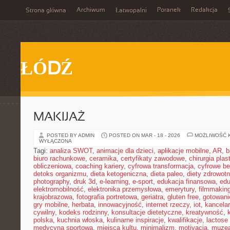
Archiwum
Poranek
Redakcja
Strona główna
Łatwopalni
ŁÓDŹ
MAKIJAŻ
POSTED BY ADMIN
POSTED ON MAR - 18 - 2026
MOŻLIWOŚĆ 
WYŁĄCZONA
Tagi:
analiza SWOT
,
animacje dla dzieci
,
aplikacje mobilne
,
AR
,
b
biuro rachunkowe
,
ceramika
,
certyfikaty zawodowe
,
chirurgia pla
obliczeniowa
,
coaching kariery
,
cyfrowa transformacja
,
cyfrowe b
detoks organizmu
,
dieta ketogeniczna
,
dieta paleo
,
diety zdrowot
photography
,
druk 3d
,
e-learning
,
e-sport
,
edukacja finansowa
,
edu
elektromobilność
,
elektronika przemysłowa
,
emerytury
,
filmmakin
krajobrazowa
,
fotografia portretowa
,
geriatra
,
gluten free
,
gotowan
gry mobilne
,
herbata
,
innowacyjność
,
internet rzeczy
,
iot
,
kancelar
cywilny
,
kodeks rodzinny
,
konsultacje dietetyczne
,
kreatywność
,
polska
,
kuchnia włoska
,
kulinarne inspiracje
,
kwalifikacje
,
lactose 
medycyna sportowa
,
miejsca kultu
,
minimalizm
,
motivacja
,
muze