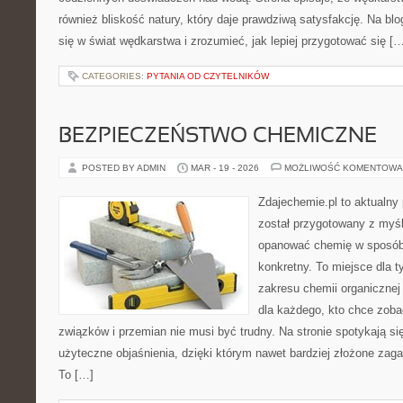
również bliskość natury, który daje prawdziwą satysfakcję. Na b
się w świat wędkarstwa i zrozumieć, jak lepiej przygotować się [
CATEGORIES:
PYTANIA OD CZYTELNIKÓW
BEZPIECZEŃSTWO CHEMICZNE
POSTED BY ADMIN
MAR - 19 - 2026
MOŻLIWOŚĆ KOMENTOWA
Zdajechemie.pl to aktualny 
został przygotowany z myś
opanować chemię w sposób 
konkretny. To miejsce dla t
zakresu chemii organicznej 
dla każdego, kto chce zobac
związków i przemian nie musi być trudny. Na stronie spotykają s
użyteczne objaśnienia, dzięki którym nawet bardziej złożone zagad
To […]