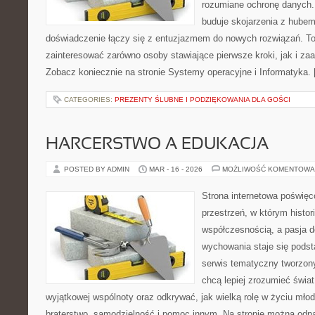
rozumiane ochronę danych
buduje skojarzenia z hubem
doświadczenie łączy się z entuzjazmem do nowych rozwiązań. To 
zainteresować zarówno osoby stawiające pierwsze kroki, jak i z
Zobacz koniecznie na stronie Systemy operacyjne i Informatyka.
CATEGORIES:
PREZENTY ŚLUBNE I PODZIĘKOWANIA DLA GOŚCI
HARCERSTWO A EDUKACJA
POSTED BY ADMIN
MAR - 16 - 2026
MOŻLIWOŚĆ KOMENTOWA
Strona internetowa poświęc
przestrzeń, w którym histor
współczesnością, a pasja d
wychowania staje się podst
serwis tematyczny tworzon
chcą lepiej zrozumieć świat
wyjątkowej wspólnoty oraz odkrywać, jak wielką rolę w życiu mło
braterstwo, samodzielność i pomoc innym. Na stronie można odna