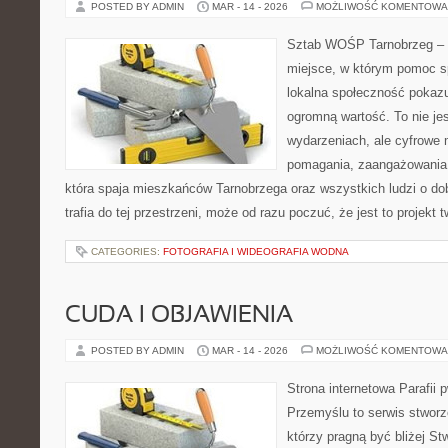
POSTED BY ADMIN
MAR - 14 - 2026
MOŻLIWOŚĆ KOMENTOWA
Sztab WOŚP Tarnobrzeg – G
miejsce, w którym pomoc sp
lokalna społeczność pokazu
ogromną wartość. To nie jes
wydarzeniach, ale cyfrowe 
pomagania, zaangażowania 
która spaja mieszkańców Tarnobrzega oraz wszystkich ludzi o dob
trafia do tej przestrzeni, może od razu poczuć, że jest to projekt 
CATEGORIES:
FOTOGRAFIA I WIDEOGRAFIA WODNA
CUDA I OBJAWIENIA
POSTED BY ADMIN
MAR - 14 - 2026
MOŻLIWOŚĆ KOMENTOWA
Strona internetowa Parafii 
Przemyślu to serwis stworz
którzy pragną być bliżej St