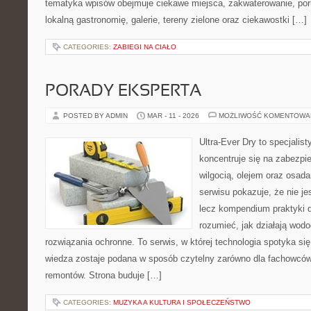
tematyka wpisów obejmuje ciekawe miejsca, zakwaterowanie, por
lokalną gastronomię, galerie, tereny zielone oraz ciekawostki […]
CATEGORIES:
ZABIEGI NA CIAŁO
PORADY EKSPERTA
POSTED BY ADMIN
MAR - 11 - 2026
MOŻLIWOŚĆ KOMENTOWA
Ultra-Ever Dry to specjalist
koncentruje się na zabezpi
wilgocią, olejem oraz osad
serwisu pokazuje, że nie je
lecz kompendium praktyki dl
rozumieć, jak działają wodo
rozwiązania ochronne. To serwis, w której technologia spotyka si
wiedza zostaje podana w sposób czytelny zarówno dla fachowców,
remontów. Strona buduje […]
CATEGORIES:
MUZYKA A KULTURA I SPOŁECZEŃSTWO