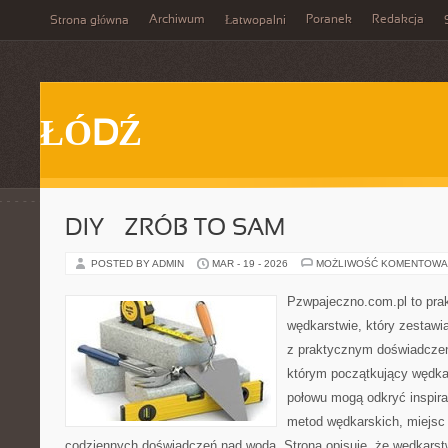
Archiwum
Poranek
Redakcja
Strona główna
Łatwopalni
ŁÓDŹ
DIY – ZRÓB TO SAM
POSTED BY ADMIN
MAR - 19 - 2026
MOŻLIWOŚĆ KOMENTOWA
Pzwpajeczno.com.pl to prak
wędkarstwie, który zestawi
z praktycznym doświadczen
którym początkujący wędkar
połowu mogą odkryć inspira
metod wędkarskich, miejsc
codziennych doświadczeń nad wodą. Strona opisuje, że wędkarstwo