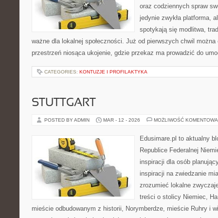
oraz codziennych spraw swoje
jedynie zwykła platforma, al
spotykają się modlitwa, tra
ważne dla lokalnej społeczności. Już od pierwszych chwil można 
przestrzeń niosąca ukojenie, gdzie przekaz ma prowadzić do umoc
CATEGORIES:
KONTUZJE I PROFILAKTYKA
STUTTGART
POSTED BY ADMIN
MAR - 12 - 2026
MOŻLIWOŚĆ KOMENTOWA
Edusimare.pl to aktualny b
Republice Federalnej Niemie
inspiracji dla osób planują
inspiracji na zwiedzanie mi
zrozumieć lokalne zwyczaje.
treści o stolicy Niemiec, H
mieście odbudowanym z historii, Norymberdze, mieście Ruhry i wi