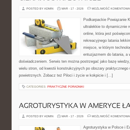
POSTED BY ADMIN
MAR - 17 - 2026
MOŻLIWOŚĆ KOMENTOWA
Podkarpackie Powiązanie K
ultralekkie to dynamicznie r
online, która jest poświęc
rekreacyjnego latania lekki
miejsce, w którym technolo
entuzjazmem do latania, a 
doświadczeniem. Serwis ten można postrzegać jako bazę wiedzy, 
wielu stron, od kwestii konstrukcyjnych po obszary praktycznego
powietrznych. Zobacz też Piloci i życie w kokpicie i […]
CATEGORIES:
PRAKTYCZNE PORADNIKI
AGROTURYSTYKA W AMERYCE ŁA
POSTED BY ADMIN
MAR - 17 - 2026
MOŻLIWOŚĆ KOMENTOWA
Agroturystyka w Polsce i Eu