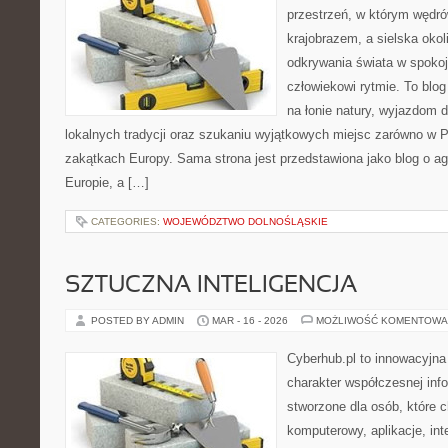
przestrzeń, w którym wędró
krajobrazem, a sielska okoli
odkrywania świata w spoko
człowiekowi rytmie. To bl
na łonie natury, wyjazdom 
lokalnych tradycji oraz szukaniu wyjątkowych miejsc zarówno w Po
zakątkach Europy. Sama strona jest przedstawiona jako blog o ag
Europie, a […]
CATEGORIES:
WOJEWÓDZTWO DOLNOŚLĄSKIE
SZTUCZNA INTELIGENCJA
POSTED BY ADMIN
MAR - 16 - 2026
MOŻLIWOŚĆ KOMENTOWA
Cyberhub.pl to innowacyjna 
charakter współczesnej inf
stworzone dla osób, które 
komputerowy, aplikacje, int