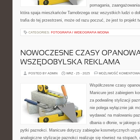
pomagania, zaangażowania 
która spaja mieszkańców Tarnobrzega oraz wszystkich ludzi o dob
trafia do tej przestrzeni, może od razu poczuć, że jest to projekt 
CATEGORIES:
FOTOGRAFIA I WIDEOGRAFIA WODNA
NOWOCZESNE CZASY OPANOW
WSZĘDOBYLSKA REKLAMA
POSTED BY ADMIN
WRZ - 25 - 2025
MOŻLIWOŚĆ KOMENTOWA
Współczesne czasy opanow
Manicure jest zabiegiem k
za podwalinę stylizacji paz
nie polega wyłącznie jak m
wydawać na malowaniu pazno
dbania o dłonie, w jakiego 
pytki paznokci. Manicure dotyczy zabiegów kosmetycznych uzys
analogiczne stylizacje paznokci realizuje się również na stopach,