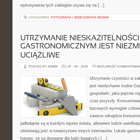
wykonywania tych zabiegów używa się na […]
CATEGORIES:
FOTOGRAFIA I WIDEOGRAFIA WODNA
UTRZYMANIE NIESKAZITELNOŚCI
GASTRONOMICZNYM JEST NIEZMI
UCIĄŻLIWE
POSTED BY ADMIN
LIP - 29 - 2025
MOŻLIWOŚĆ KOMENTOWAN
Utrzymanie czystości w za
jest niesłychanie trudne Ga
gospodarki, jaka prężnie si
czas przyszły. Konsumowani
bazowych wymogów człowiek
zawsze odnajdzie konsumen
jadłodajnie są w każdym rejonie świata, albowiem ludzie uwielbiaj
ubóstwiają jeść w towarzystwie innych internautów. Lokale gastro
typowy, że są dostępne dla ludzi bogatych i […]