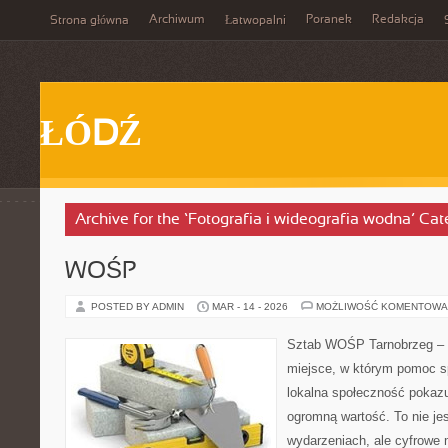
Archiwum
Poranek
Redakcja
Strona główna
Łatwopalni
ŁÓDŹ
Archive for the ‘Fotografia i wideografia wodna’ Ca
WOŚP
POSTED BY ADMIN
MAR - 14 - 2026
MOŻLIWOŚĆ KOMENTOWA
Sztab WOŚP Tarnobrzeg – G
miejsce, w którym pomoc sp
lokalna społeczność pokazu
ogromną wartość. To nie jes
wydarzeniach, ale cyfrowe 