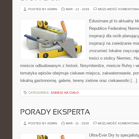
POSTED BY ADMIN
MAR - 12 - 2026
MOŻLIWOŚĆ KOMENTOWA
Edusimare.pl to aktualny b
Republice Federalnej Niemie
inspiracji dla osób planują
inspiracji na zwiedzanie mi
zrozumieć lokalne zwyczaje.
treści o stolicy Niemiec, H
mieście odbudowanym z historii, Norymberdze, mieście Ruhry i wi
tematyka wpisów obejmuje ciekawe miejsca, zakwaterowanie, por
lokalną gastronomię, galerie, tereny zielone oraz ciekawostki […]
CATEGORIES:
ZABIEGI NA CIAŁO
PORADY EKSPERTA
POSTED BY ADMIN
MAR - 11 - 2026
MOŻLIWOŚĆ KOMENTOWA
Ultra-Ever Dry to specjalist