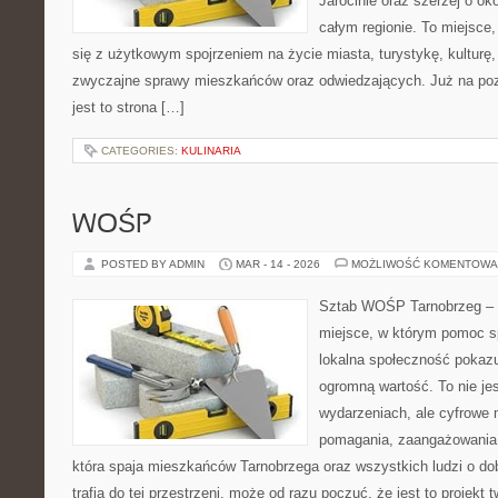
Jarocinie oraz szerzej o ok
całym regionie. To miejsce,
się z użytkowym spojrzeniem na życie miasta, turystykę, kulturę, 
zwyczajne sprawy mieszkańców oraz odwiedzających. Już na pozi
jest to strona […]
CATEGORIES:
KULINARIA
WOŚP
POSTED BY ADMIN
MAR - 14 - 2026
MOŻLIWOŚĆ KOMENTOWA
Sztab WOŚP Tarnobrzeg – G
miejsce, w którym pomoc sp
lokalna społeczność pokazu
ogromną wartość. To nie jes
wydarzeniach, ale cyfrowe 
pomagania, zaangażowania 
która spaja mieszkańców Tarnobrzega oraz wszystkich ludzi o dob
trafia do tej przestrzeni, może od razu poczuć, że jest to projekt 