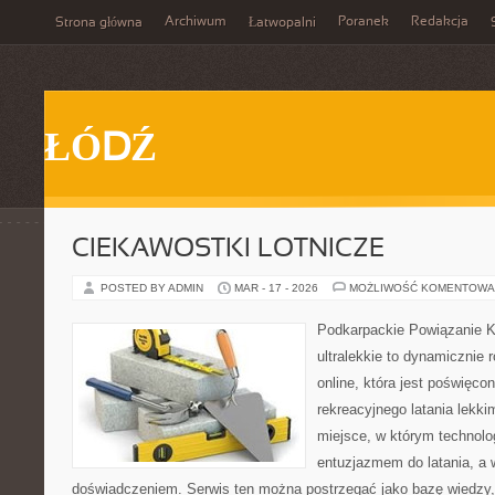
Archiwum
Poranek
Redakcja
Strona główna
Łatwopalni
ŁÓDŹ
CIEKAWOSTKI LOTNICZE
POSTED BY ADMIN
MAR - 17 - 2026
MOŻLIWOŚĆ KOMENTOWA
Podkarpackie Powiązanie K
ultralekkie to dynamicznie r
online, która jest poświęc
rekreacyjnego latania lekki
miejsce, w którym technolo
entuzjazmem do latania, a 
doświadczeniem. Serwis ten można postrzegać jako bazę wiedzy, 