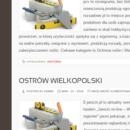
pcv to rozwiązania, bez któ
nowoczesną produkcję ogrod
rozsadowe.pl to miejsce p
produktom dla osób zajmuj
zarówno w skali hobbystycz
przestrzeń, w której użyteczność spotyka się z ergonomią, a każ
na realne potrzeby związane z wysiewem, produkcją rozsady, pr
zabezpieczaniem roślin. Ciekawe kategorie to Ochrona roślin i W
CATEGORIES:
HISTORIA
OSTRÓW WIELKOPOLSKI
POSTED BY ADMIN
MAR - 15 - 2026
MOŻLIWOŚĆ KOMENTOWA
E-jarocin.pl to aktualny ser
hasłem „Jarocin on-line – W
regionie!” jasno pokazuje, ż
prezentowanie najbardziej i