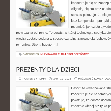
koncentruje się na zabezpi
wilgocią, olejem oraz osad
serwisu pokazuje, że nie je
lecz kompendium praktyki dl
rozumieć, jak działają wodo
rozwiązania ochronne. To serwis, w której technologia spotyka si
wiedza zostaje podana w sposób czytelny zarówno dla fachowców,
remontów. Strona buduje […]
CATEGORIES:
MUZYKA A KULTURA I SPOŁECZEŃSTWO
PREZENTY DLA DZIECI
POSTED BY ADMIN
MAR - 11 - 2026
MOŻLIWOŚĆ KOMENTOWA
Pasotti to wyrafinowana str
koncentruje się na tematy
pokazuje, że dobrze dobra
znacznie więcej niż tylko 