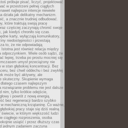
ktoś próbuje pisać, liczyć, projektować
wać w przestrzeni pełnej ciągłych
 nawet najlepsze intencje niewiele
a działa jak delikatny mechanizm.
bić, a znacznie trudniej odbudować.
y, które traktują swoją pracę
raz częściej zaczynają chronić swoje
, jak kiedyś chroniło się czas.
ędne karty, wyłączają komunikatory,
ziny niedostępności i przestają
za to, że nie odpowiadają
 Istotna jest również relacja między
a odpoczynkiem. Wiele osób sądzi, że
ć lepiej, trzeba po prostu mocniej się
mczasem umysł przeciążony nie
o w stan głębokiej koncentracji. Bez
ceru, bez chwil oddechu i bez zwykłej
ek może być aktywny, ale
ie skuteczny. Skupienie wymaga
 dlatego czasem najlepszym
rozwiązanie problemu nie jest dalsze
d nim, tylko krótkie odejście,
głowy i powrót z nową energią.
ść bez regeneracji bardzo szybko
ę w mechaniczną krzątaninę. Co ważne,
głębokiej pracy staje się dziś realną
 świecie, w którym większość ludzi
bie ciągłego rozproszenia, osoba
pokojnie usiąść i przez dłuższy czas
d jednym zadaniem zaczyna