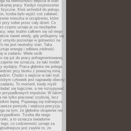
ega na niemożności wejścia w stan
pokojnej pracy. Kiedyś rozproszenie
j fizyczne. Ktoś wchodził do pokoju,
fon, trzeba było wyjść coś załatwić.
zenie mieszka w urządzeniu, które
i przy sobie przez cały dzień. Co
zo często uznaje je za niezbędne
acy, więc trudno całkiem się od niego
ekcie nawet wtedy, gdy próbujemy się
ść umysłu pozostaje w gotowości na
To nie jest neutralny stan. Taka
ztuje energię i odbiera zdolność
ię w zadaniu. Wiele osób
o się już do pracy pofragmentowanej,
zajenie nie oznacza, że taki model
zy wydajny. Praca głęboka nie polega
iedzieć przy biurku z poważną miną
godzin. Chodzi o wejście w taki tryb
 którym człowiek jest naprawdę obecny
 zadaniu. To moment, kiedy myśli
ładać się logicznie, a nie rozsypywać
 przypadkowych impulsów. W takim
 nie tylko pracować szybciej, lecz
tkim lepiej. Pojawiają się trafniejsze
kawsze pomysły i większa precyzja.
ga na tym, że głębokie skupienie nie
przypadkiem. Trzeba dla niego
runki, a to oznacza świadome
 tego, co codzienność uznaje za
jtrudniejsze jest zwykle to, że