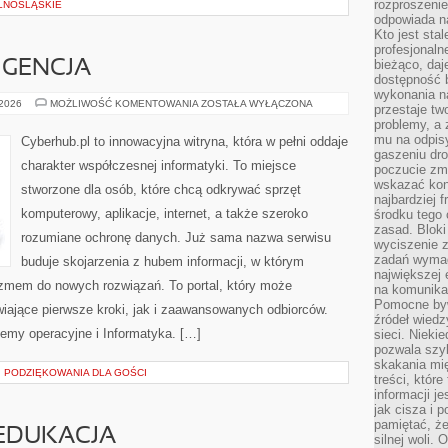
rozproszeni
LNOŚLĄSKIE
odpowiada n
Kto jest sta
profesjonaln
bieżąco, daj
IGENCJA
dostępność 
wykonania n
SZTUCZNA
 2026
MOŻLIWOŚĆ KOMENTOWANIA
ZOSTAŁA WYŁĄCZONA
przestaje tw
INTELIGENCJA
problemy, a 
mu na odpisy
Cyberhub.pl to innowacyjna witryna, która w pełni oddaje
gaszeniu dr
charakter współczesnej informatyki. To miejsce
poczucie zmę
wskazać konk
stworzone dla osób, które chcą odkrywać sprzęt
najbardziej
komputerowy, aplikacje, internet, a także szeroko
środku tego 
zasad. Bloki
rozumiane ochronę danych. Już sama nazwa serwisu
wyciszenie 
zadań wymag
buduje skojarzenia z hubem informacji, w którym
największej 
azmem do nowych rozwiązań. To portal, który może
na komunikac
Pomocne byw
iające pierwsze kroki, jak i zaawansowanych odbiorców.
źródeł wied
emy operacyjne i Informatyka. […]
sieci. Nieki
pozwala szyb
skakania mi
I PODZIĘKOWANIA DLA GOŚCI
treści, które
informacji j
jak cisza i 
pamiętać, że
EDUKACJA
silnej woli.