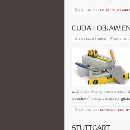
CATEGORIES:
FOTOGRAFIA I WID
CUDA I OBJAWIE
POSTED BY ADMIN
MAR - 14 -
ważne dla lokalnej społeczności. 
przestrzeń niosąca ukojenie, gdzi
CATEGORIES:
KONTUZJE I PROFI
STUTTGART