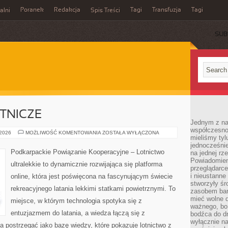
Poranek
Redakcja
Tagi
Transfuzja
Tagi
alni
Spis Treści
SUB
TNICZE
Jednym z na
współczesnoś
CIEKAWOSTKI
 2026
MOŻLIWOŚĆ KOMENTOWANIA
ZOSTAŁA WYŁĄCZONA
mieliśmy tyl
LOTNICZE
jednocześnie 
Podkarpackie Powiązanie Kooperacyjne – Lotnictwo
na jednej rz
Powiadomien
ultralekkie to dynamicznie rozwijająca się platforma
przeglądarce
i nieustanne
online, która jest poświęcona na fascynującym świecie
stworzyły śr
rekreacyjnego latania lekkimi statkami powietrznymi. To
zasobem bar
mieć wolne d
miejsce, w którym technologia spotyka się z
ważnego, bo
entuzjazmem do latania, a wiedza łączą się z
bodźca do dr
wyłącznie n
 postrzegać jako bazę wiedzy, które pokazuje lotnictwo z