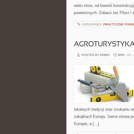
wielu stron, od kwestii konstrukc
powietrznych. Zobacz też Piloci i 
CATEGORIES:
PRAKTYCZNE PORAD
AGROTURYSTYKA 
POSTED BY ADMIN
MAR - 17 -
lokalnych tradycji oraz szukaniu 
zakątkach Europy. Sama strona jes
Europie, a […]