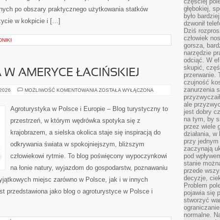
częściej pol
głębokiej, s
yjnych po obszary praktycznego użytkowania statków
było bardzie
życie w kokpicie i […]
dzwonił tele
Dziś rozpros
człowiek nos
NIKI
gorsza, bard
narzędzie pr
odciąć. W ef
skupić, czę
W AMERYCE ŁACIŃSKIEJ
przerwanie. 
czujność kos
zanurzenia s
AGROTURYSTYKA
 2026
MOŻLIWOŚĆ KOMENTOWANIA
ZOSTAŁA WYŁĄCZONA
W
przyzwyczaił
AMERYCE
ale przyzwyc
ŁACIŃSKIEJ
Agroturystyka w Polsce i Europie – Blog turystyczny to
jest dobry c
na tym, by s
przestrzeń, w którym wędrówka spotyka się z
przez wiele 
krajobrazem, a sielska okolica staje się inspiracją do
działania, w
przy jednym
odkrywania świata w spokojniejszym, bliższym
zaczynają uk
człowiekowi rytmie. To blog poświęcony wypoczynkowi
pod wpływem
stanie można
na łonie natury, wyjazdom do gospodarstw, poznawaniu
przede wszys
decyzje, cie
wyjątkowych miejsc zarówno w Polsce, jak i w innych
Problem pole
t przedstawiona jako blog o agroturystyce w Polsce i
pojawia się 
stworzyć wa
ograniczanie
normalne. Na