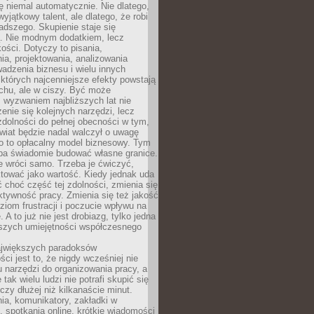
ę niemal automatycznie. Nie dlatego,
wyjątkowy talent, ale dlatego, że robi
adszego. Skupienie staje się
. Nie modnym dodatkiem, lecz
ości. Dotyczy to pisania,
a, projektowania, analizowania
adzenia biznesu i wielu innych
których najcenniejsze efekty powstają
chu, ale w ciszy. Być może
 wyzwaniem najbliższych lat nie
enie się kolejnych narzędzi, lecz
dolności do pełnej obecności w tym,
wiat będzie nadal walczył o uwagę
o to opłacalny model biznesowy. Tym
eba świadomie budować własne granice.
e wróci samo. Trzeba je ćwiczyć,
aktować jako wartość. Kiedy jednak uda
 choć część tej zdolności, zmienia się
ektywność pracy. Zmienia się też jakość
ziom frustracji i poczucie wpływu na
 A to już nie jest drobiazg, tylko jedna
jszych umiejętności współczesnego
jwiększych paradoksów
ci jest to, że nigdy wcześniej nie
u narzędzi do organizowania pracy, a
tak wielu ludzi nie potrafi skupić się
eczy dłużej niż kilkanaście minut.
ia, komunikatory, zakładki w
, spotkania online, krótkie wiadomości