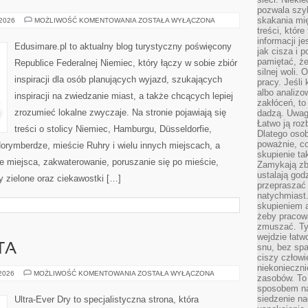
pozwala szyb
skakania mi
STUTTGART
 2026
MOŻLIWOŚĆ KOMENTOWANIA
ZOSTAŁA WYŁĄCZONA
treści, które
informacji j
Edusimare.pl to aktualny blog turystyczny poświęcony
jak cisza i 
pamiętać, że
Republice Federalnej Niemiec, który łączy w sobie zbiór
silnej woli.
inspiracji dla osób planujących wyjazd, szukających
pracy. Jeśli 
albo analizo
inspiracji na zwiedzanie miast, a także chcących lepiej
zakłóceń, to
zrozumieć lokalne zwyczaje. Na stronie pojawiają się
dadzą. Uwag
Łatwo ją roz
treści o stolicy Niemiec, Hamburgu, Düsseldorfie,
Dlatego osob
poważnie, co
orymberdze, mieście Ruhry i wielu innych miejscach, a
skupienie tak
 miejsca, zakwaterowanie, poruszanie się po mieście,
Zamykają zb
ustalają god
ny zielone oraz ciekawostki […]
przepraszać 
natychmiast.
skupieniem 
żeby pracowa
zmuszać. Ty
wejdzie łatw
TA
snu, bez spa
ciszy człowi
niekonieczn
PORADY
 2026
MOŻLIWOŚĆ KOMENTOWANIA
ZOSTAŁA WYŁĄCZONA
zasobów. To
EKSPERTA
sposobem na 
siedzenie na
Ultra-Ever Dry to specjalistyczna strona, która