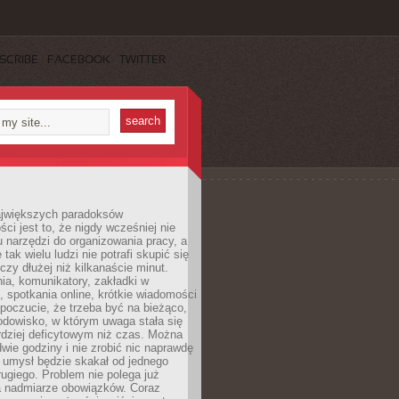
SCRIBE
FACEBOOK
TWITTER
jwiększych paradoksów
ci jest to, że nigdy wcześniej nie
u narzędzi do organizowania pracy, a
tak wielu ludzi nie potrafi skupić się
eczy dłużej niż kilkanaście minut.
ia, komunikatory, zakładki w
, spotkania online, krótkie wiadomości
 poczucie, że trzeba być na bieżąco,
odowisko, w którym uwaga stała się
dziej deficytowym niż czas. Można
wie godziny i nie zrobić nic naprawdę
 umysł będzie skakał od jednego
ugiego. Problem nie polega już
a nadmiarze obowiązków. Coraz