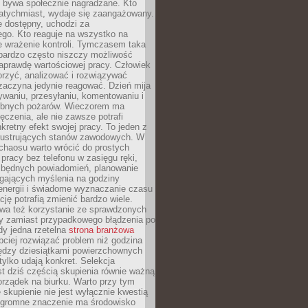
e bywa społecznie nagradzane. Kto
atychmiast, wydaje się zaangażowany.
le dostępny, uchodzi za
ego. Kto reaguje na wszystko na
e wrażenie kontroli. Tymczasem taka
bardzo często niszczy możliwość
aprawdę wartościowej pracy. Człowiek
orzyć, analizować i rozwiązywać
zaczyna jedynie reagować. Dzień mija
waniu, przesyłaniu, komentowaniu i
obnych pożarów. Wieczorem ma
czenia, ale nie zawsze potrafi
retny efekt swojej pracy. To jeden z
 frustrujących stanów zawodowych. W
chaosu warto wrócić do prostych
 pracy bez telefonu w zasięgu ręki,
zbędnych powiadomień, planowanie
ających myślenia na godziny
energii i świadome wyznaczanie czasu
ję potrafią zmienić bardzo wiele.
a też korzystanie ze sprawdzonych
zy zamiast przypadkowego błądzenia po
edy jedna rzetelna
strona branżowa
ciej rozwiązać problem niż godzina
ędzy dziesiątkami powierzchownych
 tylko udają konkret. Selekcja
est dziś częścią skupienia równie ważną
porządek na biurku. Warto przy tym
 skupienie nie jest wyłącznie kwestią
 Ogromne znaczenie ma środowisko