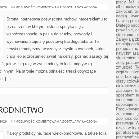
pracy. Jeśli 
albo analizo
HARCERSTWO
 2026
MOŻLIWOŚĆ KOMENTOWANIA
ZOSTAŁA WYŁĄCZONA
A
zakłóceń, to
EDUKACJA
dadzą. Uwag
Strona internetowa poświęcona ruchowi harcerskiemu to
Łatwo ją roz
Dlatego osob
przestrzeń, w którym historia spotyka się z
poważnie, co
współczesnością, a pasja do służby, przygody i
skupienie tak
Zamykają zb
wychowania staje się podstawą każdego tekstu. To
ustalają god
przepraszać 
serwis tematyczny tworzony z myślą o osobach, które
natychmiast.
chcą lepiej zrozumieć świat harcerzy, poznać zasady tej
skupieniem 
żeby pracowa
ć, jak wielką rolę w życiu młodych ludzi odgrywają
zmuszać. Ty
c innym. Na stronie można odnaleźć treści dotyczące
wejdzie łatw
snu, bez spa
go, […]
ciszy człowi
niekonieczn
zasobów. To
sposobem na 
siedzenie na
uspokojenie 
Produktywno
GRODNICTWO
zamienia si
zdolność do 
ROLNICTWO
 2026
MOŻLIWOŚĆ KOMENTOWANIA
ZOSTAŁA WYŁĄCZONA
przewagą. W
I
działa w try
OGRODNICTWO
potrafiąca s
Palety produkcyjne, tace wielokomórkowe, a także folia
pracować na