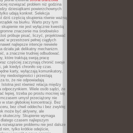
ciej rozwiązać problem niż godzina
ędzy dziesiątkami powierzchownych
 tylko udają konkret. Selekcja
est dziś częścią skupienia równie ważną
porządek na biurku. Warto przy tym
 skupienie nie jest wyłącznie kwestią
 Ogromne znaczenie ma środowisko
ktoś próbuje pisać, liczyć, projektować
wać w przestrzeni pełnej ciągłych
 nawet najlepsze intencje niewiele
a działa jak delikatny mechanizm.
bić, a znacznie trudniej odbudować.
y, które traktują swoją pracę
raz częściej zaczynają chronić swoje
, jak kiedyś chroniło się czas.
ędne karty, wyłączają komunikatory,
ziny niedostępności i przestają
za to, że nie odpowiadają
 Istotna jest również relacja między
a odpoczynkiem. Wiele osób sądzi, że
ć lepiej, trzeba po prostu mocniej się
mczasem umysł przeciążony nie
o w stan głębokiej koncentracji. Bez
ceru, bez chwil oddechu i bez zwykłej
ek może być aktywny, ale
ie skuteczny. Skupienie wymaga
 dlatego czasem najlepszym
rozwiązanie problemu nie jest dalsze
d nim, tylko krótkie odejście,