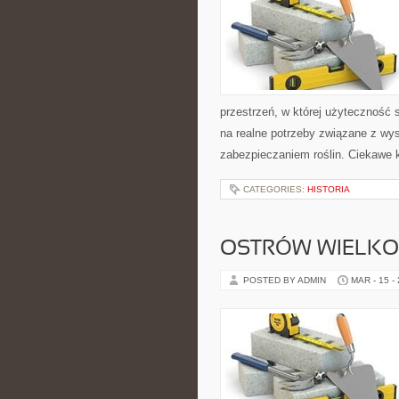
przestrzeń, w której użyteczność 
na realne potrzeby związane z wy
zabezpieczaniem roślin. Ciekawe k
CATEGORIES:
HISTORIA
OSTRÓW WIELKO
POSTED BY ADMIN
MAR - 15 -