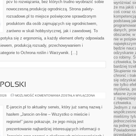
pcv to rozwiązania, bez których trudno wyobrazić sobie
wyróżniać si
że ma jakiś 
nowoczesną produkcję ogrodniczą. Strona palety-
coś coraz rz
rozsadowe.pl to miejsce poświęcone sprawdzonym
kompetencją
podstawą jak
produktom dla osób zajmujących się ogrodnictwem,
programowani
danych, prow
zarówno w skali hobbystycznej, jak i zawodowej. To
obszarów, w 
spotyka się z ergonomią, a każdy element oferty odpowiada
nie w pośpie
największym
siewem, produkcją rozsady, przechowywaniem i
będzie naucz
ategorie to Ochrona roślin i Warzywnik. […]
odzyskanie z
co robimy. Ś
człowieka, b
bardziej trz
Skupienie ni
chronić i tr
się odzyskać
POLSKI
nie tylko ef
myślenia, po
własne życie.
OSTRÓW
 2026
MOŻLIWOŚĆ KOMENTOWANIA
ZOSTAŁA WYŁĄCZONA
z najważnie
WIELKOPOLSKI
człowieka.
E-jarocin.pl to aktualny serwis, który już samą nazwą i
Jednym z na
współczesnoś
hasłem „Jarocin on-line – Wszystko o mieście i
mieliśmy tyl
jednocześnie 
regionie!” jasno pokazuje, że jego misją jest
na jednej rz
prezentowanie najbardziej interesujących informacji o
Powiadomien
przeglądarce