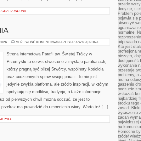
przede wszys
decyzje, cie
EOGRAFIA WODNA
Problem pole
pojawia się 
stworzyć wa
ograniczanie
NIA
normalne. Na
rozproszeni
odpowiada n
CUDA
 2026
MOŻLIWOŚĆ KOMENTOWANIA
ZOSTAŁA WYŁĄCZONA
I
Kto jest sta
OBJAWIENIA
profesjonaln
Strona internetowa Parafii pw. Świętej Trójcy w
bieżąco, daj
dostępność 
Przemyślu to serwis stworzone z myślą o parafianach,
wykonania n
którzy pragną być bliżej Stwórcy, wspólnoty Kościoła
przestaje tw
problemy, a 
oraz codziennych spraw swojej parafii. To nie jest
mu na odpisy
jedynie zwykła platforma, ale źródło inspiracji, w którym
gaszeniu dr
poczucie zmę
spotykają się modlitwa, tradycja, a także informacje
wskazać konk
najbardziej
Już od pierwszych chwil można odczuć, że jest to
środku tego 
e przekaz ma prowadzić do umocnienia wiary. Warto też […]
zasad. Bloki
wyciszenie 
zadań wymag
LAKTYKA
największej 
na komunikac
Pomocne byw
źródeł wied
sieci. Nieki