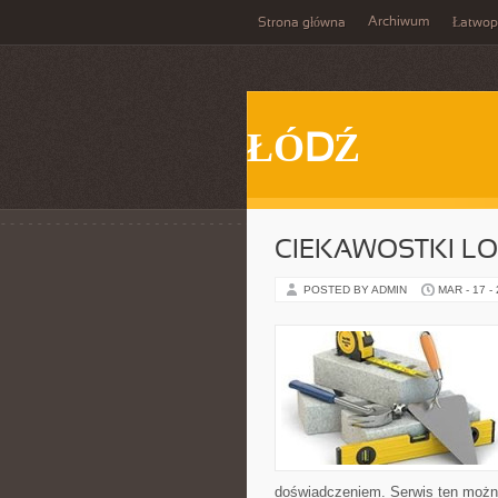
Archiwum
Strona główna
Łatwop
ŁÓDŹ
CIEKAWOSTKI LO
POSTED BY ADMIN
MAR - 17 -
doświadczeniem. Serwis ten można