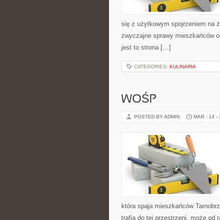
się z użytkowym spojrzeniem na życ
zwyczajne sprawy mieszkańców ora
jest to strona […]
CATEGORIES:
KULINARIA
WOŚP
POSTED BY ADMIN
MAR - 14 -
która spaja mieszkańców Tarnobrze
trafia do tej przestrzeni, może od 