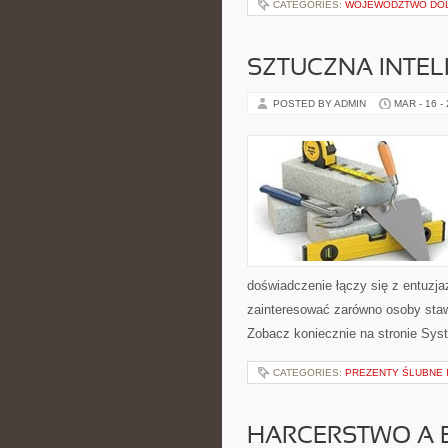
CATEGORIES:
WOJEWÓDZTWO DO
SZTUCZNA INTEL
POSTED BY ADMIN
MAR - 16 -
doświadczenie łączy się z entuzj
zainteresować zarówno osoby staw
Zobacz koniecznie na stronie Syst
CATEGORIES:
PREZENTY ŚLUBNE 
HARCERSTWO A 