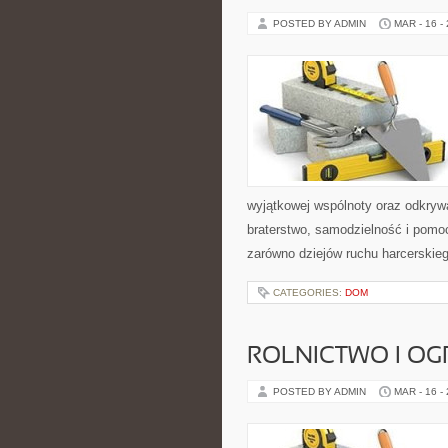
POSTED BY ADMIN
MAR - 16 -
wyjątkowej wspólnoty oraz odkrywa
braterstwo, samodzielność i pomo
zarówno dziejów ruchu harcerskie
CATEGORIES:
DOM
ROLNICTWO I O
POSTED BY ADMIN
MAR - 16 -