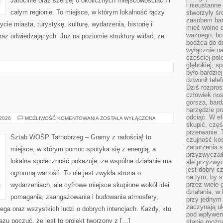
Jarocinie oraz szerzej o okolicznych miejscowościach i
i nieustanne
całym regionie. To miejsce, w którym lokalność łączy
stworzyły śr
zasobem bar
ie miasta, turystykę, kulturę, wydarzenia, historię i
mieć wolne d
ważnego, bo
z odwiedzających. Już na poziomie struktury widać, że
bodźca do dr
wyłącznie n
częściej pol
głębokiej, s
było bardzie
dzwonił tele
Dziś rozpros
człowiek nos
gorsza, bard
narzędzie pr
odciąć. W ef
WOŚP
 2026
MOŻLIWOŚĆ KOMENTOWANIA
ZOSTAŁA WYŁĄCZONA
skupić, czę
przerwanie. 
Sztab WOŚP Tarnobrzeg – Gramy z radością! to
czujność kos
zanurzenia s
miejsce, w którym pomoc spotyka się z energią, a
przyzwyczaił
lokalna społeczność pokazuje, że wspólne działanie ma
ale przyzwyc
jest dobry c
ogromną wartość. To nie jest zwykła strona o
na tym, by s
przez wiele 
wydarzeniach, ale cyfrowe miejsce skupione wokół idei
działania, w
pomagania, zaangażowania i budowania atmosfery,
przy jednym
zaczynają uk
ga oraz wszystkich ludzi o dobrych intencjach. Każdy, kto
pod wpływem
razu poczuć, że jest to projekt tworzony z […]
stanie można