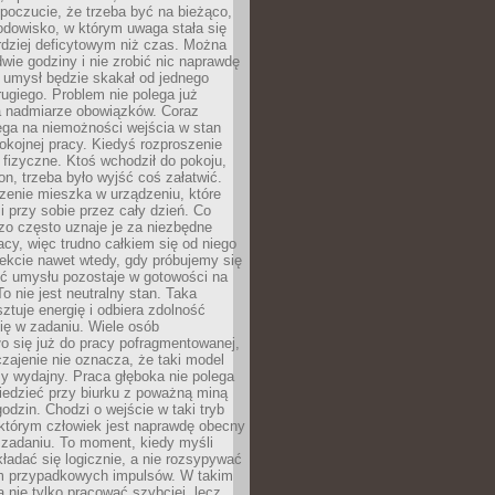
 poczucie, że trzeba być na bieżąco,
odowisko, w którym uwaga stała się
dziej deficytowym niż czas. Można
wie godziny i nie zrobić nic naprawdę
 umysł będzie skakał od jednego
ugiego. Problem nie polega już
a nadmiarze obowiązków. Coraz
ega na niemożności wejścia w stan
pokojnej pracy. Kiedyś rozproszenie
j fizyczne. Ktoś wchodził do pokoju,
fon, trzeba było wyjść coś załatwić.
zenie mieszka w urządzeniu, które
i przy sobie przez cały dzień. Co
zo często uznaje je za niezbędne
acy, więc trudno całkiem się od niego
ekcie nawet wtedy, gdy próbujemy się
ść umysłu pozostaje w gotowości na
To nie jest neutralny stan. Taka
ztuje energię i odbiera zdolność
ię w zadaniu. Wiele osób
o się już do pracy pofragmentowanej,
zajenie nie oznacza, że taki model
zy wydajny. Praca głęboka nie polega
iedzieć przy biurku z poważną miną
godzin. Chodzi o wejście w taki tryb
 którym człowiek jest naprawdę obecny
 zadaniu. To moment, kiedy myśli
ładać się logicznie, a nie rozsypywać
 przypadkowych impulsów. W takim
 nie tylko pracować szybciej, lecz