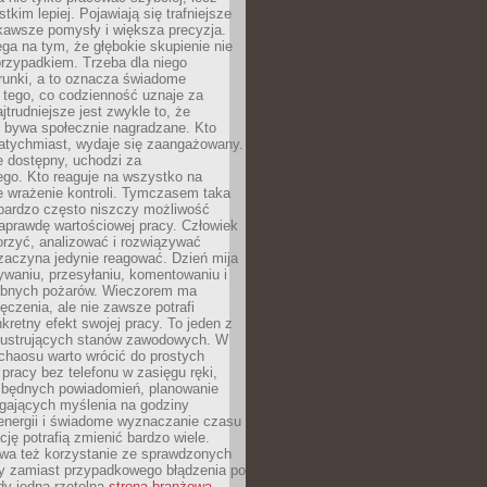
tkim lepiej. Pojawiają się trafniejsze
kawsze pomysły i większa precyzja.
ga na tym, że głębokie skupienie nie
przypadkiem. Trzeba dla niego
runki, a to oznacza świadome
 tego, co codzienność uznaje za
jtrudniejsze jest zwykle to, że
e bywa społecznie nagradzane. Kto
atychmiast, wydaje się zaangażowany.
le dostępny, uchodzi za
ego. Kto reaguje na wszystko na
e wrażenie kontroli. Tymczasem taka
bardzo często niszczy możliwość
aprawdę wartościowej pracy. Człowiek
orzyć, analizować i rozwiązywać
zaczyna jedynie reagować. Dzień mija
waniu, przesyłaniu, komentowaniu i
obnych pożarów. Wieczorem ma
czenia, ale nie zawsze potrafi
retny efekt swojej pracy. To jeden z
 frustrujących stanów zawodowych. W
chaosu warto wrócić do prostych
 pracy bez telefonu w zasięgu ręki,
zbędnych powiadomień, planowanie
ających myślenia na godziny
energii i świadome wyznaczanie czasu
ję potrafią zmienić bardzo wiele.
a też korzystanie ze sprawdzonych
zy zamiast przypadkowego błądzenia po
edy jedna rzetelna
strona branżowa