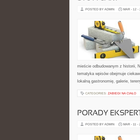
POSTED BY ADMIN
MAR - 12 -
mieście odbudowanym z historii, N
tematyka wpisów obejmuje ciekawe
lokalną gastronomię, galerie, tere
CATEGORIES:
ZABIEGI NA CIAŁO
PORADY EKSPER
POSTED BY ADMIN
MAR - 11 -