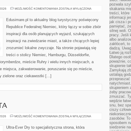
pozwala szyb
skakania mi
STUTTGART
 2026
MOŻLIWOŚĆ KOMENTOWANIA
ZOSTAŁA WYŁĄCZONA
treści, które
informacji j
Edusimare.pl to aktualny blog turystyczny poświęcony
jak cisza i 
pamiętać, że
Republice Federalnej Niemiec, który łączy w sobie zbiór
silnej woli.
inspiracji dla osób planujących wyjazd, szukających
pracy. Jeśli 
albo analizo
inspiracji na zwiedzanie miast, a także chcących lepiej
zakłóceń, to
zrozumieć lokalne zwyczaje. Na stronie pojawiają się
dadzą. Uwag
Łatwo ją roz
treści o stolicy Niemiec, Hamburgu, Düsseldorfie,
Dlatego osob
poważnie, co
orymberdze, mieście Ruhry i wielu innych miejscach, a
skupienie tak
 miejsca, zakwaterowanie, poruszanie się po mieście,
Zamykają zb
ustalają god
ny zielone oraz ciekawostki […]
przepraszać 
natychmiast.
skupieniem 
żeby pracowa
zmuszać. Ty
wejdzie łatw
TA
snu, bez spa
ciszy człowi
niekonieczn
PORADY
 2026
MOŻLIWOŚĆ KOMENTOWANIA
ZOSTAŁA WYŁĄCZONA
zasobów. To
EKSPERTA
sposobem na 
siedzenie na
Ultra-Ever Dry to specjalistyczna strona, która