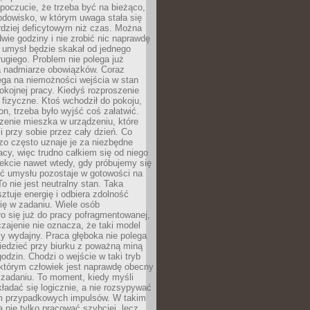
 poczucie, że trzeba być na bieżąco,
odowisko, w którym uwaga stała się
dziej deficytowym niż czas. Można
wie godziny i nie zrobić nic naprawdę
 umysł będzie skakał od jednego
ugiego. Problem nie polega już
a nadmiarze obowiązków. Coraz
ega na niemożności wejścia w stan
pokojnej pracy. Kiedyś rozproszenie
j fizyczne. Ktoś wchodził do pokoju,
fon, trzeba było wyjść coś załatwić.
zenie mieszka w urządzeniu, które
i przy sobie przez cały dzień. Co
zo często uznaje je za niezbędne
acy, więc trudno całkiem się od niego
ekcie nawet wtedy, gdy próbujemy się
ść umysłu pozostaje w gotowości na
To nie jest neutralny stan. Taka
ztuje energię i odbiera zdolność
ię w zadaniu. Wiele osób
o się już do pracy pofragmentowanej,
zajenie nie oznacza, że taki model
zy wydajny. Praca głęboka nie polega
iedzieć przy biurku z poważną miną
godzin. Chodzi o wejście w taki tryb
 którym człowiek jest naprawdę obecny
 zadaniu. To moment, kiedy myśli
ładać się logicznie, a nie rozsypywać
 przypadkowych impulsów. W takim
 nie tylko pracować szybciej, lecz