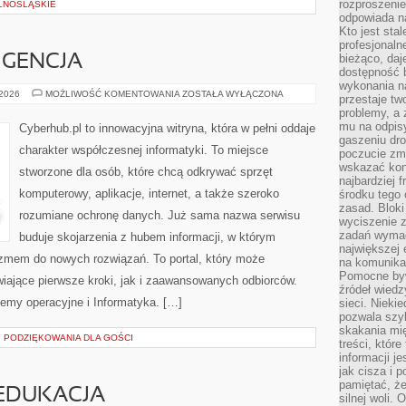
rozproszeni
LNOŚLĄSKIE
odpowiada n
Kto jest sta
profesjonaln
bieżąco, daj
IGENCJA
dostępność 
wykonania n
SZTUCZNA
 2026
MOŻLIWOŚĆ KOMENTOWANIA
ZOSTAŁA WYŁĄCZONA
przestaje tw
INTELIGENCJA
problemy, a 
mu na odpisy
Cyberhub.pl to innowacyjna witryna, która w pełni oddaje
gaszeniu dr
charakter współczesnej informatyki. To miejsce
poczucie zmę
wskazać konk
stworzone dla osób, które chcą odkrywać sprzęt
najbardziej
komputerowy, aplikacje, internet, a także szeroko
środku tego 
zasad. Bloki
rozumiane ochronę danych. Już sama nazwa serwisu
wyciszenie 
zadań wymag
buduje skojarzenia z hubem informacji, w którym
największej 
azmem do nowych rozwiązań. To portal, który może
na komunikac
Pomocne byw
iające pierwsze kroki, jak i zaawansowanych odbiorców.
źródeł wied
emy operacyjne i Informatyka. […]
sieci. Nieki
pozwala szyb
skakania mi
I PODZIĘKOWANIA DLA GOŚCI
treści, które
informacji j
jak cisza i 
pamiętać, że
EDUKACJA
silnej woli.