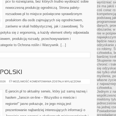
pcv to rozwiązania, bez których trudno wyobrazić sobie
wyróżniać si
że ma jakiś 
nowoczesną produkcję ogrodniczą. Strona palety-
coś coraz rz
rozsadowe.pl to miejsce poświęcone sprawdzonym
kompetencją
podstawą jak
produktom dla osób zajmujących się ogrodnictwem,
programowani
danych, prow
zarówno w skali hobbystycznej, jak i zawodowej. To
obszarów, w 
spotyka się z ergonomią, a każdy element oferty odpowiada
nie w pośpie
największym
siewem, produkcją rozsady, przechowywaniem i
będzie naucz
ategorie to Ochrona roślin i Warzywnik. […]
odzyskanie z
co robimy. Ś
człowieka, b
bardziej trz
Skupienie ni
chronić i tr
się odzyskać
POLSKI
nie tylko ef
myślenia, po
własne życie.
OSTRÓW
 2026
MOŻLIWOŚĆ KOMENTOWANIA
ZOSTAŁA WYŁĄCZONA
z najważnie
WIELKOPOLSKI
człowieka.
E-jarocin.pl to aktualny serwis, który już samą nazwą i
Jednym z na
współczesnoś
hasłem „Jarocin on-line – Wszystko o mieście i
mieliśmy tyl
jednocześnie 
regionie!” jasno pokazuje, że jego misją jest
na jednej rz
prezentowanie najbardziej interesujących informacji o
Powiadomien
przeglądarce