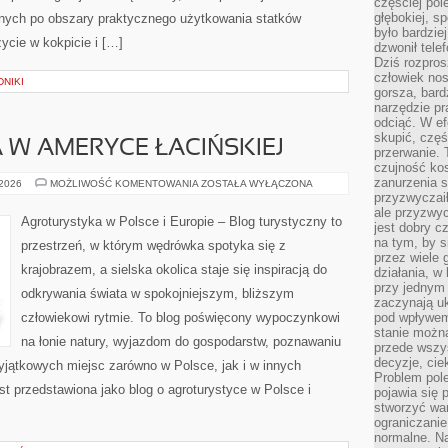
częściej pol
głębokiej, s
yjnych po obszary praktycznego użytkowania statków
było bardzie
życie w kokpicie i […]
dzwonił tele
Dziś rozpros
człowiek nos
NIKI
gorsza, bard
narzędzie pr
odciąć. W ef
skupić, czę
W AMERYCE ŁACIŃSKIEJ
przerwanie. 
czujność kos
zanurzenia s
AGROTURYSTYKA
 2026
MOŻLIWOŚĆ KOMENTOWANIA
ZOSTAŁA WYŁĄCZONA
W
przyzwyczaił
AMERYCE
ale przyzwyc
ŁACIŃSKIEJ
Agroturystyka w Polsce i Europie – Blog turystyczny to
jest dobry c
na tym, by s
przestrzeń, w którym wędrówka spotyka się z
przez wiele 
krajobrazem, a sielska okolica staje się inspiracją do
działania, w
przy jednym
odkrywania świata w spokojniejszym, bliższym
zaczynają uk
człowiekowi rytmie. To blog poświęcony wypoczynkowi
pod wpływem
stanie można
na łonie natury, wyjazdom do gospodarstw, poznawaniu
przede wszys
decyzje, cie
wyjątkowych miejsc zarówno w Polsce, jak i w innych
Problem pole
t przedstawiona jako blog o agroturystyce w Polsce i
pojawia się 
stworzyć wa
ograniczanie
normalne. Na