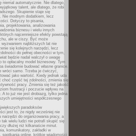
ę niemal automatycznie. Nie dlatego,
wyjątkowy talent, ale dlatego, że robi
adszego. Skupienie staje się
. Nie modnym dodatkiem, lecz
ości. Dotyczy to pisania,
a, projektowania, analizowania
adzenia biznesu i wielu innych
których najcenniejsze efekty powstają
chu, ale w ciszy. Być może
 wyzwaniem najbliższych lat nie
enie się kolejnych narzędzi, lecz
dolności do pełnej obecności w tym,
wiat będzie nadal walczył o uwagę
o to opłacalny model biznesowy. Tym
eba świadomie budować własne granice.
e wróci samo. Trzeba je ćwiczyć,
aktować jako wartość. Kiedy jednak uda
 choć część tej zdolności, zmienia się
ektywność pracy. Zmienia się też jakość
ziom frustracji i poczucie wpływu na
 A to już nie jest drobiazg, tylko jedna
jszych umiejętności współczesnego
jwiększych paradoksów
ci jest to, że nigdy wcześniej nie
u narzędzi do organizowania pracy, a
tak wielu ludzi nie potrafi skupić się
eczy dłużej niż kilkanaście minut.
ia, komunikatory, zakładki w
, spotkania online, krótkie wiadomości