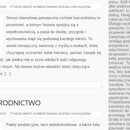
pracy. Jeśli 
albo analizo
HARCERSTWO
 2026
MOŻLIWOŚĆ KOMENTOWANIA
ZOSTAŁA WYŁĄCZONA
A
zakłóceń, to
EDUKACJA
dadzą. Uwag
Strona internetowa poświęcona ruchowi harcerskiemu to
Łatwo ją roz
Dlatego osob
przestrzeń, w którym historia spotyka się z
poważnie, co
współczesnością, a pasja do służby, przygody i
skupienie tak
Zamykają zb
wychowania staje się podstawą każdego tekstu. To
ustalają god
przepraszać 
serwis tematyczny tworzony z myślą o osobach, które
natychmiast.
chcą lepiej zrozumieć świat harcerzy, poznać zasady tej
skupieniem 
żeby pracowa
ć, jak wielką rolę w życiu młodych ludzi odgrywają
zmuszać. Ty
c innym. Na stronie można odnaleźć treści dotyczące
wejdzie łatw
snu, bez spa
go, […]
ciszy człowi
niekonieczn
zasobów. To
sposobem na 
siedzenie na
uspokojenie 
Produktywno
GRODNICTWO
zamienia si
zdolność do 
ROLNICTWO
 2026
MOŻLIWOŚĆ KOMENTOWANIA
ZOSTAŁA WYŁĄCZONA
przewagą. W
I
działa w try
OGRODNICTWO
potrafiąca s
Palety produkcyjne, tace wielokomórkowe, a także folia
pracować na