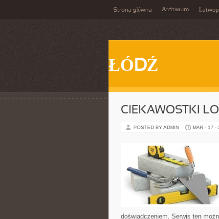
Archiwum
Strona główna
Łatwop
ŁÓDŹ
CIEKAWOSTKI LO
POSTED BY ADMIN
MAR - 17 -
doświadczeniem. Serwis ten można