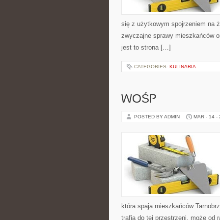
się z użytkowym spojrzeniem na życ
zwyczajne sprawy mieszkańców ora
jest to strona […]
CATEGORIES:
KULINARIA
WOŚP
POSTED BY ADMIN
MAR - 14 -
która spaja mieszkańców Tarnobrze
trafia do tej przestrzeni, może od 