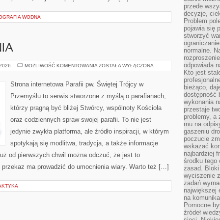
przede wszys
decyzje, cie
EOGRAFIA WODNA
Problem pole
pojawia się 
stworzyć wa
ograniczanie
NIA
normalne. Na
rozproszeni
odpowiada n
CUDA
 2026
MOŻLIWOŚĆ KOMENTOWANIA
ZOSTAŁA WYŁĄCZONA
I
Kto jest sta
OBJAWIENIA
profesjonaln
Strona internetowa Parafii pw. Świętej Trójcy w
bieżąco, daj
dostępność 
Przemyślu to serwis stworzone z myślą o parafianach,
wykonania n
którzy pragną być bliżej Stwórcy, wspólnoty Kościoła
przestaje tw
problemy, a 
oraz codziennych spraw swojej parafii. To nie jest
mu na odpisy
jedynie zwykła platforma, ale źródło inspiracji, w którym
gaszeniu dr
poczucie zmę
spotykają się modlitwa, tradycja, a także informacje
wskazać konk
najbardziej
Już od pierwszych chwil można odczuć, że jest to
środku tego 
e przekaz ma prowadzić do umocnienia wiary. Warto też […]
zasad. Bloki
wyciszenie 
zadań wymag
LAKTYKA
największej 
na komunikac
Pomocne byw
źródeł wied
sieci. Nieki