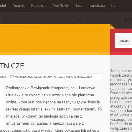
Poranek
Redakcja
Tagi
Transfuzja
Tagi
alni
Spis Treści
SUB
TNICZE
Jednym z na
współczesnoś
CIEKAWOSTKI
 2026
MOŻLIWOŚĆ KOMENTOWANIA
ZOSTAŁA WYŁĄCZONA
mieliśmy tyl
LOTNICZE
jednocześnie 
Podkarpackie Powiązanie Kooperacyjne – Lotnictwo
na jednej rz
Powiadomien
ultralekkie to dynamicznie rozwijająca się platforma
przeglądarce
i nieustanne
online, która jest poświęcona na fascynującym świecie
stworzyły śr
rekreacyjnego latania lekkimi statkami powietrznymi. To
zasobem bar
mieć wolne d
miejsce, w którym technologia spotyka się z
ważnego, bo
entuzjazmem do latania, a wiedza łączą się z
bodźca do dr
wyłącznie n
 postrzegać jako bazę wiedzy, które pokazuje lotnictwo z