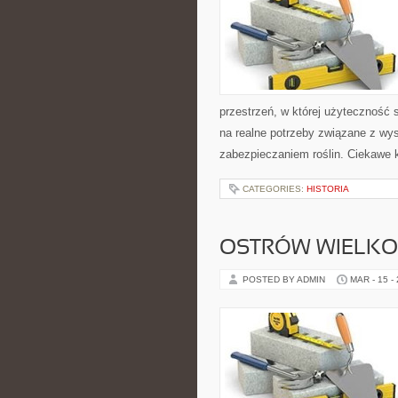
przestrzeń, w której użyteczność 
na realne potrzeby związane z wy
zabezpieczaniem roślin. Ciekawe k
CATEGORIES:
HISTORIA
OSTRÓW WIELKO
POSTED BY ADMIN
MAR - 15 -