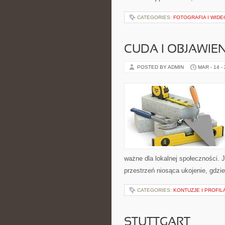
CATEGORIES:
FOTOGRAFIA I WID
CUDA I OBJAWIE
POSTED BY ADMIN
MAR - 14 -
ważne dla lokalnej społeczności. 
przestrzeń niosąca ukojenie, gdzi
CATEGORIES:
KONTUZJE I PROFI
STUTTGART