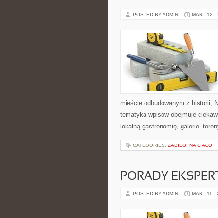
POSTED BY ADMIN
MAR - 12 -
mieście odbudowanym z historii, N
tematyka wpisów obejmuje ciekawe
lokalną gastronomię, galerie, tere
CATEGORIES:
ZABIEGI NA CIAŁO
PORADY EKSPER
POSTED BY ADMIN
MAR - 11 -