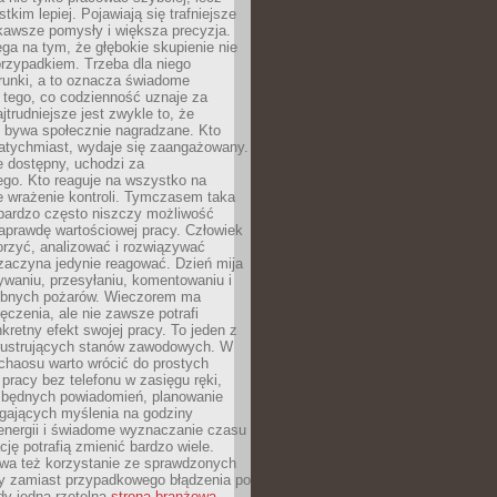
tkim lepiej. Pojawiają się trafniejsze
kawsze pomysły i większa precyzja.
ga na tym, że głębokie skupienie nie
przypadkiem. Trzeba dla niego
runki, a to oznacza świadome
 tego, co codzienność uznaje za
jtrudniejsze jest zwykle to, że
e bywa społecznie nagradzane. Kto
atychmiast, wydaje się zaangażowany.
le dostępny, uchodzi za
ego. Kto reaguje na wszystko na
e wrażenie kontroli. Tymczasem taka
bardzo często niszczy możliwość
aprawdę wartościowej pracy. Człowiek
orzyć, analizować i rozwiązywać
zaczyna jedynie reagować. Dzień mija
waniu, przesyłaniu, komentowaniu i
obnych pożarów. Wieczorem ma
czenia, ale nie zawsze potrafi
retny efekt swojej pracy. To jeden z
 frustrujących stanów zawodowych. W
chaosu warto wrócić do prostych
 pracy bez telefonu w zasięgu ręki,
zbędnych powiadomień, planowanie
ających myślenia na godziny
energii i świadome wyznaczanie czasu
ję potrafią zmienić bardzo wiele.
a też korzystanie ze sprawdzonych
zy zamiast przypadkowego błądzenia po
edy jedna rzetelna
strona branżowa