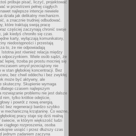
ktoś próbuje pisać, liczyć, projektować
wać w przestrzeni pełnej ciągłych
 nawet najlepsze intencje niewiele
a działa jak delikatny mechanizm.
bić, a znacznie trudniej odbudować.
y, które traktują swoją pracę
raz częściej zaczynają chronić swoje
, jak kiedyś chroniło się czas.
ędne karty, wyłączają komunikatory,
ziny niedostępności i przestają
za to, że nie odpowiadają
 Istotna jest również relacja między
a odpoczynkiem. Wiele osób sądzi, że
ć lepiej, trzeba po prostu mocniej się
mczasem umysł przeciążony nie
o w stan głębokiej koncentracji. Bez
ceru, bez chwil oddechu i bez zwykłej
ek może być aktywny, ale
ie skuteczny. Skupienie wymaga
 dlatego czasem najlepszym
rozwiązanie problemu nie jest dalsze
d nim, tylko krótkie odejście,
głowy i powrót z nową energią.
ść bez regeneracji bardzo szybko
ę w mechaniczną krzątaninę. Co ważne,
głębokiej pracy staje się dziś realną
 świecie, w którym większość ludzi
bie ciągłego rozproszenia, osoba
pokojnie usiąść i przez dłuższy czas
d jednym zadaniem zaczyna