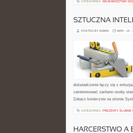
CATEGORIES:
WOJEWÓDZTWO DO
SZTUCZNA INTEL
POSTED BY ADMIN
MAR - 16 -
doświadczenie łączy się z entuzj
zainteresować zarówno osoby staw
Zobacz koniecznie na stronie Syst
CATEGORIES:
PREZENTY ŚLUBNE 
HARCERSTWO A 