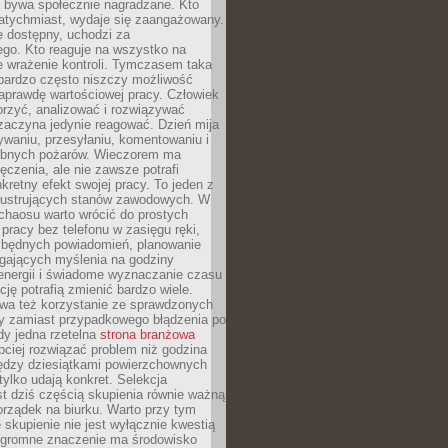
e bywa społecznie nagradzane. Kto
atychmiast, wydaje się zaangażowany.
le dostępny, uchodzi za
ego. Kto reaguje na wszystko na
e wrażenie kontroli. Tymczasem taka
bardzo często niszczy możliwość
aprawdę wartościowej pracy. Człowiek
orzyć, analizować i rozwiązywać
zaczyna jedynie reagować. Dzień mija
waniu, przesyłaniu, komentowaniu i
obnych pożarów. Wieczorem ma
czenia, ale nie zawsze potrafi
retny efekt swojej pracy. To jeden z
 frustrujących stanów zawodowych. W
chaosu warto wrócić do prostych
 pracy bez telefonu w zasięgu ręki,
zbędnych powiadomień, planowanie
ających myślenia na godziny
energii i świadome wyznaczanie czasu
ję potrafią zmienić bardzo wiele.
a też korzystanie ze sprawdzonych
zy zamiast przypadkowego błądzenia po
edy jedna rzetelna
strona branżowa
ciej rozwiązać problem niż godzina
ędzy dziesiątkami powierzchownych
 tylko udają konkret. Selekcja
est dziś częścią skupienia równie ważną
porządek na biurku. Warto przy tym
 skupienie nie jest wyłącznie kwestią
 Ogromne znaczenie ma środowisko