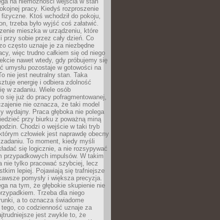
ega na niemożności wejścia w stan
pokojnej pracy. Kiedyś rozproszenie
j fizyczne. Ktoś wchodził do pokoju,
fon, trzeba było wyjść coś załatwić.
zenie mieszka w urządzeniu, które
i przy sobie przez cały dzień. Co
zo często uznaje je za niezbędne
acy, więc trudno całkiem się od niego
ekcie nawet wtedy, gdy próbujemy się
ść umysłu pozostaje w gotowości na
To nie jest neutralny stan. Taka
ztuje energię i odbiera zdolność
ię w zadaniu. Wiele osób
o się już do pracy pofragmentowanej,
zajenie nie oznacza, że taki model
zy wydajny. Praca głęboka nie polega
iedzieć przy biurku z poważną miną
godzin. Chodzi o wejście w taki tryb
 którym człowiek jest naprawdę obecny
 zadaniu. To moment, kiedy myśli
ładać się logicznie, a nie rozsypywać
 przypadkowych impulsów. W takim
 nie tylko pracować szybciej, lecz
tkim lepiej. Pojawiają się trafniejsze
kawsze pomysły i większa precyzja.
ga na tym, że głębokie skupienie nie
przypadkiem. Trzeba dla niego
runki, a to oznacza świadome
 tego, co codzienność uznaje za
jtrudniejsze jest zwykle to, że