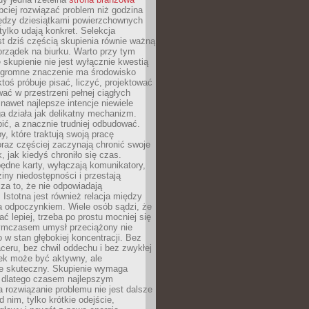
ciej rozwiązać problem niż godzina
ędzy dziesiątkami powierzchownych
 tylko udają konkret. Selekcja
est dziś częścią skupienia równie ważną
porządek na biurku. Warto przy tym
 skupienie nie jest wyłącznie kwestią
 Ogromne znaczenie ma środowisko
ktoś próbuje pisać, liczyć, projektować
wać w przestrzeni pełnej ciągłych
 nawet najlepsze intencje niewiele
a działa jak delikatny mechanizm.
bić, a znacznie trudniej odbudować.
y, które traktują swoją pracę
raz częściej zaczynają chronić swoje
, jak kiedyś chroniło się czas.
ędne karty, wyłączają komunikatory,
ziny niedostępności i przestają
za to, że nie odpowiadają
 Istotna jest również relacja między
a odpoczynkiem. Wiele osób sądzi, że
ć lepiej, trzeba po prostu mocniej się
mczasem umysł przeciążony nie
o w stan głębokiej koncentracji. Bez
ceru, bez chwil oddechu i bez zwykłej
ek może być aktywny, ale
ie skuteczny. Skupienie wymaga
 dlatego czasem najlepszym
rozwiązanie problemu nie jest dalsze
d nim, tylko krótkie odejście,