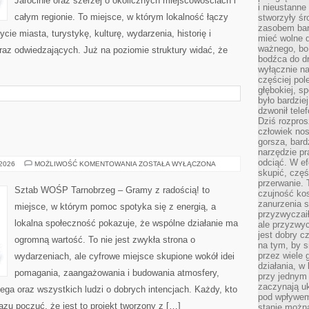
Jarocinie oraz szerzej o okolicznych miejscowościach i
i nieustanne
całym regionie. To miejsce, w którym lokalność łączy
stworzyły śr
zasobem bar
ie miasta, turystykę, kulturę, wydarzenia, historię i
mieć wolne d
ważnego, bo
z odwiedzających. Już na poziomie struktury widać, że
bodźca do dr
wyłącznie n
częściej pol
głębokiej, s
było bardzie
dzwonił tele
Dziś rozpros
człowiek nos
gorsza, bard
narzędzie pr
odciąć. W ef
WOŚP
 2026
MOŻLIWOŚĆ KOMENTOWANIA
ZOSTAŁA WYŁĄCZONA
skupić, czę
przerwanie. 
Sztab WOŚP Tarnobrzeg – Gramy z radością! to
czujność kos
zanurzenia s
miejsce, w którym pomoc spotyka się z energią, a
przyzwyczaił
lokalna społeczność pokazuje, że wspólne działanie ma
ale przyzwyc
jest dobry c
ogromną wartość. To nie jest zwykła strona o
na tym, by s
przez wiele 
wydarzeniach, ale cyfrowe miejsce skupione wokół idei
działania, w
pomagania, zaangażowania i budowania atmosfery,
przy jednym
zaczynają uk
ga oraz wszystkich ludzi o dobrych intencjach. Każdy, kto
pod wpływem
razu poczuć, że jest to projekt tworzony z […]
stanie można