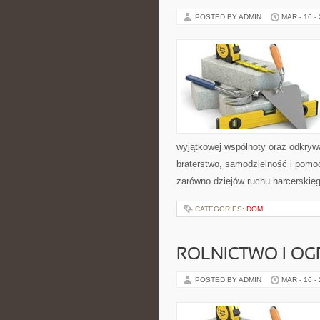
POSTED BY ADMIN
MAR - 16 -
wyjątkowej wspólnoty oraz odkrywa
braterstwo, samodzielność i pomo
zarówno dziejów ruchu harcerskie
CATEGORIES:
DOM
ROLNICTWO I O
POSTED BY ADMIN
MAR - 16 -