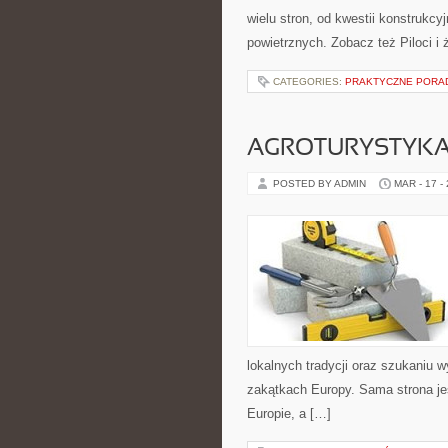
wielu stron, od kwestii konstrukc
powietrznych. Zobacz też Piloci i 
CATEGORIES:
PRAKTYCZNE PORAD
AGROTURYSTYKA 
POSTED BY ADMIN
MAR - 17 -
lokalnych tradycji oraz szukaniu 
zakątkach Europy. Sama strona jes
Europie, a […]