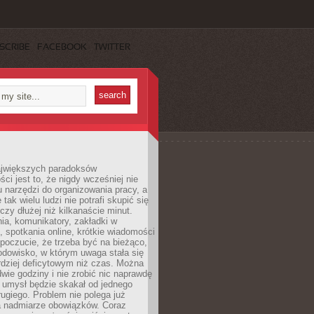
SCRIBE
FACEBOOK
TWITTER
jwiększych paradoksów
ci jest to, że nigdy wcześniej nie
u narzędzi do organizowania pracy, a
tak wielu ludzi nie potrafi skupić się
eczy dłużej niż kilkanaście minut.
ia, komunikatory, zakładki w
, spotkania online, krótkie wiadomości
 poczucie, że trzeba być na bieżąco,
odowisko, w którym uwaga stała się
dziej deficytowym niż czas. Można
wie godziny i nie zrobić nic naprawdę
 umysł będzie skakał od jednego
ugiego. Problem nie polega już
a nadmiarze obowiązków. Coraz