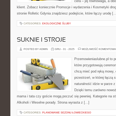
cera – jej równowaga, a obok
klient. Zobacz koniecznie Promocje i wydarzenia i Kosmetyki drog
stronie Rolletic Gdynia znajdziesz podejście, które łączy urodę [
CATEGORIES:
EKOLOGICZNE ŚLUBY
SUKNIE I STROJE
POSTED BY ADMIN
GRU - 31 - 2025
MOŻLIWOŚĆ KOMENTOWA
Przemowieniaslubne.pl to p
które przygotowują ceremon
chcą mieć pod ręką mowy, c
przestrzeń, w której łączą 
naturalność idzie w parze 
Dzięki temu zarówno nowoże
mama i tata czy goście mogą poczuć się pewniej. Kategorie na stro
Alkoholi i Weselne porady. Strona wyrasta z […]
CATEGORIES:
PLANOWANIE SEZONU ŁOWIECKIEGO