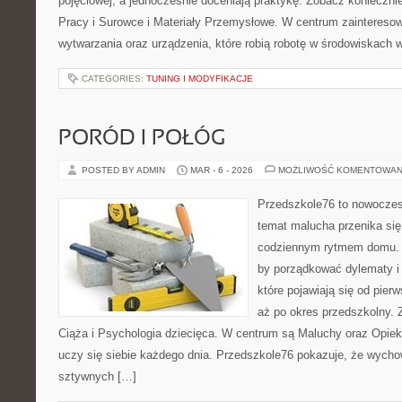
pojęciowej, a jednocześnie doceniają praktykę. Zobacz konieczni
Pracy i Surowce i Materiały Przemysłowe. W centrum zainteresow
wytwarzania oraz urządzenia, które robią robotę w środowiskach
CATEGORIES:
TUNING I MODYFIKACJE
PORÓD I POŁÓG
POSTED BY ADMIN
MAR - 6 - 2026
MOŻLIWOŚĆ KOMENTOWAN
Przedszkole76 to nowoczesn
temat malucha przenika się 
codziennym rytmem domu. T
by porządkować dylematy i
które pojawiają się od pie
aż po okres przedszkolny. 
Ciąża i Psychologia dziecięca. W centrum są Maluchy oraz Opieku
uczy się siebie każdego dnia. Przedszkole76 pokazuje, że wychow
sztywnych […]