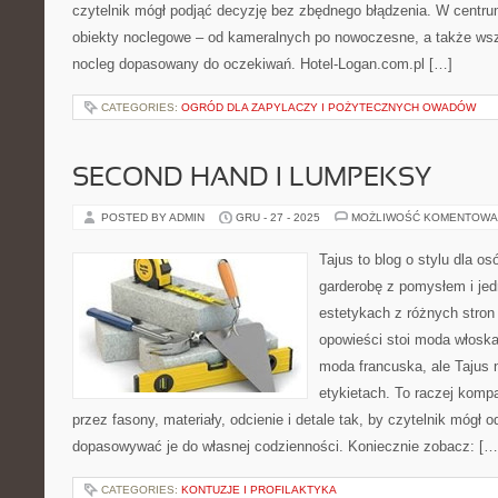
czytelnik mógł podjąć decyzję bez zbędnego błądzenia. W centru
obiekty noclegowe – od kameralnych po nowoczesne, a także ws
nocleg dopasowany do oczekiwań. Hotel-Logan.com.pl […]
CATEGORIES:
OGRÓD DLA ZAPYLACZY I POŻYTECZNYCH OWADÓW
SECOND HAND I LUMPEKSY
POSTED BY ADMIN
GRU - 27 - 2025
MOŻLIWOŚĆ KOMENTOWA
Tajus to blog o stylu dla o
garderobę z pomysłem i jed
estetykach z różnych stron
opowieści stoi moda włoska
moda francuska, ale Tajus 
etykietach. To raczej komp
przez fasony, materiały, odcienie i detale tak, by czytelnik mógł 
dopasowywać je do własnej codzienności. Koniecznie zobacz: […
CATEGORIES:
KONTUZJE I PROFILAKTYKA