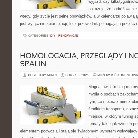
wyjazd, czy kilkutygodniow
pokazuje, że podróżowanie
wtedy, gdy życie jest pełne obowiązków, a w kalendarzu pojawiają
jest wyłącznie zbiór relacji, lecz przewodnik pomagająca przejść 
CATEGORIES:
DIY I RENOWACJE
HOMOLOGACJA, PRZEGLĄDY I NO
SPALIN
POSTED BY ADMIN
GRU - 18 - 2025
MOŻLIWOŚĆ KOMENTOWA
Magnaflow.pl to blog motory
myślą o osobach zakochan
tym, co można z nimi zrobić
środkiem transportu, a zac
miejsce, w którym tuning sp
tematy takie jak wydech p
elementem podwozia i stają się świadomym wyborem wpływającym