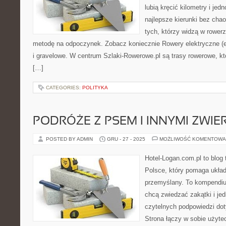
lubią kręcić kilometry i je
najlepsze kierunki bez chao
tych, którzy widzą w rowerz
metodę na odpoczynek. Zobacz koniecznie Rowery elektryczne (e
i gravelowe. W centrum Szlaki-Rowerowe.pl są trasy rowerowe, 
[…]
CATEGORIES:
POLITYKA
PODRÓŻE Z PSEM I INNYMI ZWI
POSTED BY ADMIN
GRU - 27 - 2025
MOŻLIWOŚĆ KOMENTOWA
Hotel-Logan.com.pl to blog
Polsce, który pomaga ukła
przemyślany. To kompendiu
chcą zwiedzać zakątki i je
czytelnych podpowiedzi do
Strona łączy w sobie użyte