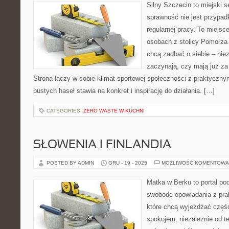
Silny Szczecin to miejski s
sprawność nie jest przypad
regularnej pracy. To miejsc
osobach z stolicy Pomorza 
chcą zadbać o siebie – niez
zaczynają, czy mają już za 
Strona łączy w sobie klimat sportowej społeczności z praktyczn
pustych haseł stawia na konkret i inspirację do działania. […]
CATEGORIES:
ZERO WASTE W KUCHNI
SŁOWENIA I FINLANDIA
POSTED BY ADMIN
GRU - 19 - 2025
MOŻLIWOŚĆ KOMENTOWA
Matka w Berku to portal pod
swobodę opowiadania z prak
które chcą wyjeżdżać częśc
spokojem, niezależnie od te