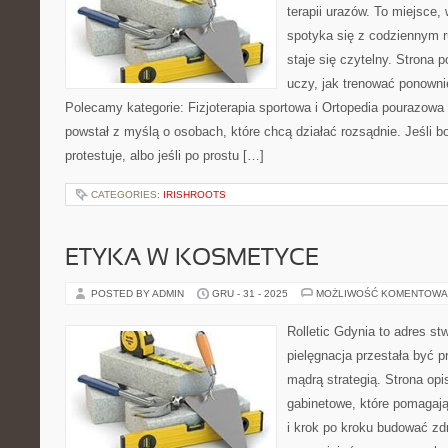
terapii urazów. To miejsce
spotyka się z codziennym ru
staje się czytelny. Strona 
uczy, jak trenować ponown
Polecamy kategorie: Fizjoterapia sportowa i Ortopedia pourazowa 
powstał z myślą o osobach, które chcą działać rozsądnie. Jeśli bol
protestuje, albo jeśli po prostu […]
CATEGORIES:
IRISHROOTS
ETYKA W KOSMETYCE
POSTED BY ADMIN
GRU - 31 - 2025
MOŻLIWOŚĆ KOMENTOWA
Rolletic Gdynia to adres s
pielęgnacja przestała być p
mądrą strategią. Strona opi
gabinetowe, które pomagaj
i krok po kroku budować zd