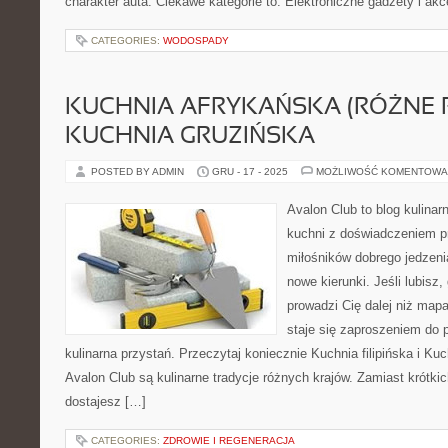
charakter auta. Ciekawe kategorie to: Elektroniczne gadżety i akc
CATEGORIES:
WODOSPADY
KUCHNIA AFRYKAŃSKA (RÓŻNE R
KUCHNIA GRUZIŃSKA
POSTED BY ADMIN
GRU - 17 - 2025
MOŻLIWOŚĆ KOMENTOWA
Avalon Club to blog kulinar
kuchni z doświadczeniem pr
miłośników dobrego jedzeni
nowe kierunki. Jeśli lubisz
prowadzi Cię dalej niż map
staje się zaproszeniem do p
kulinarna przystań. Przeczytaj koniecznie Kuchnia filipińska i K
Avalon Club są kulinarne tradycje różnych krajów. Zamiast krótki
dostajesz […]
CATEGORIES:
ZDROWIE I REGENERACJA