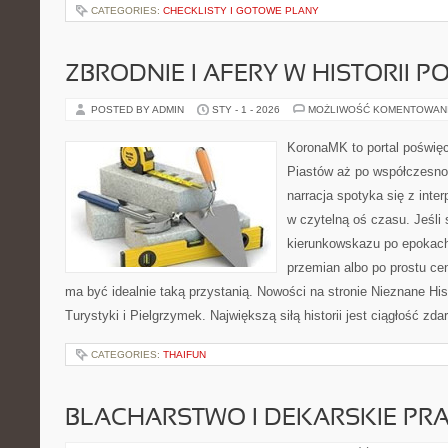
CATEGORIES:
CHECKLISTY I GOTOWE PLANY
ZBRODNIE I AFERY W HISTORII P
POSTED BY ADMIN
STY - 1 - 2026
MOŻLIWOŚĆ KOMENTOWAN
KoronaMK to portal poświęco
Piastów aż po współczesno
narracja spotyka się z inter
w czytelną oś czasu. Jeśli
kierunkowskazu po epokach
przemian albo po prostu ce
ma być idealnie taką przystanią. Nowości na stronie Nieznane Hist
Turystyki i Pielgrzymek. Największą siłą historii jest ciągłość zda
CATEGORIES:
THAIFUN
BLACHARSTWO I DEKARSKIE PR