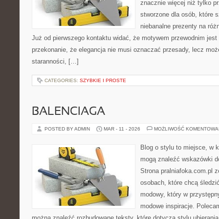
znacznie więcej niż tylko 
stworzone dla osób, które
niebanalne prezenty na różn
Już od pierwszego kontaktu widać, że motywem przewodnim jest t
przekonanie, że elegancja nie musi oznaczać przesady, lecz moż
staranności, […]
CATEGORIES:
SZYBKIE I PROSTE
BALENCIAGA
POSTED BY ADMIN
MAR - 11 - 2026
MOŻLIWOŚĆ KOMENTOWA
Blog o stylu to miejsce, w k
mogą znaleźć wskazówki do
Strona pralniafoka.com.pl 
osobach, które chcą śledzić
modowy, który w przystępn
modowe inspiracje. Polecam
można znaleźć rozbudowane teksty, które dotyczą stylu ubierania 