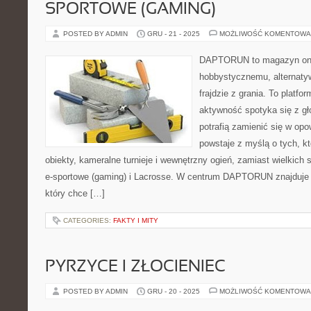
SPORTOWE (GAMING)
POSTED BY ADMIN
GRU - 21 - 2025
MOŻLIWOŚĆ KOMENTOWA
DAPTORUN to magazyn onli
hobbystycznemu, alternaty
frajdzie z grania. To platfo
aktywność spotyka się z gł
potrafią zamienić się w opo
powstaje z myślą o tych, k
obiekty, kameralne turnieje i wewnętrzny ogień, zamiast wielkich
e-sportowe (gaming) i Lacrosse. W centrum DAPTORUN znajduje s
który chce […]
CATEGORIES:
FAKTY I MITY
PYRZYCE I ZŁOCIENIEC
POSTED BY ADMIN
GRU - 20 - 2025
MOŻLIWOŚĆ KOMENTOWA