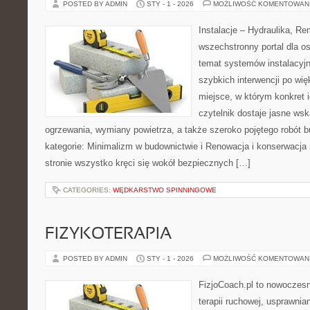
POSTED BY ADMIN
STY - 1 - 2026
MOŻLIWOŚĆ KOMENTOWAN
Instalacje – Hydraulika, R
wszechstronny portal dla o
temat systemów instalacyjn
szybkich interwencji po wi
miejsce, w którym konkret i
czytelnik dostaje jasne ws
ogrzewania, wymiany powietrza, a także szeroko pojętego robót 
kategorie: Minimalizm w budownictwie i Renowacja i konserwacj
stronie wszystko kręci się wokół bezpiecznych […]
CATEGORIES:
WĘDKARSTWO SPINNINGOWE
FIZYKOTERAPIA
POSTED BY ADMIN
STY - 1 - 2026
MOŻLIWOŚĆ KOMENTOWAN
FizjoCoach.pl to nowoczes
terapii ruchowej, usprawni