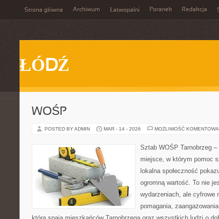
Archiwum
Poranek
Redakcja
Strona główna
Łatwopalni
ŁÓDŹ
WOŚP
POSTED BY ADMIN
MAR - 14 - 2026
MOŻLIWOŚĆ KOMENTOWA
Sztab WOŚP Tarnobrzeg – G
miejsce, w którym pomoc sp
lokalna społeczność pokazu
ogromną wartość. To nie jes
wydarzeniach, ale cyfrowe 
pomagania, zaangażowania 
która spaja mieszkańców Tarnobrzega oraz wszystkich ludzi o dob