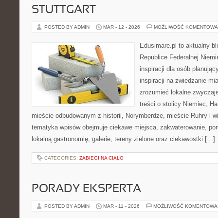
STUTTGART
POSTED BY ADMIN
MAR - 12 - 2026
MOŻLIWOŚĆ KOMENTOWA
Edusimare.pl to aktualny b
Republice Federalnej Niemie
inspiracji dla osób planują
inspiracji na zwiedzanie mi
zrozumieć lokalne zwyczaje.
treści o stolicy Niemiec, H
mieście odbudowanym z historii, Norymberdze, mieście Ruhry i wi
tematyka wpisów obejmuje ciekawe miejsca, zakwaterowanie, por
lokalną gastronomię, galerie, tereny zielone oraz ciekawostki […]
CATEGORIES:
ZABIEGI NA CIAŁO
PORADY EKSPERTA
POSTED BY ADMIN
MAR - 11 - 2026
MOŻLIWOŚĆ KOMENTOWA