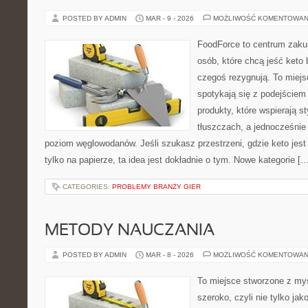
POSTED BY ADMIN
MAR - 9 - 2026
MOŻLIWOŚĆ KOMENTOWAN
FoodForce to centrum zaku
osób, które chcą jeść keto 
czegoś rezygnują. To miej
spotykają się z podejście
produkty, które wspierają s
tłuszczach, a jednocześnie
poziom węglowodanów. Jeśli szukasz przestrzeni, gdzie keto jest 
tylko na papierze, ta idea jest dokładnie o tym. Nowe kategorie [
CATEGORIES:
PROBLEMY BRANŻY GIER
METODY NAUCZANIA
POSTED BY ADMIN
MAR - 8 - 2026
MOŻLIWOŚĆ KOMENTOWAN
To miejsce stworzone z myś
szeroko, czyli nie tylko jak