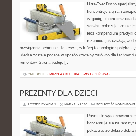
Ultra-Ever Dry to specjalist
koncentruje się na zabezpi
wilgocią, olejem oraz osad
serwisu pokazuje, że nie je
lecz kompendium praktyki dl
rozumieć, jak działają wodo
rozwiązania ochronne. To serwis, w której technologia spotyka si
wiedza zostaje podana w sposób czytelny zarówno dla fachowców,
remontów. Strona buduje […]
CATEGORIES:
MUZYKA A KULTURA I SPOŁECZEŃSTWO
PREZENTY DLA DZIECI
POSTED BY ADMIN
MAR - 11 - 2026
MOŻLIWOŚĆ KOMENTOWA
Pasotti to wyrafinowana str
koncentruje się na tematy
pokazuje, że dobrze dobra