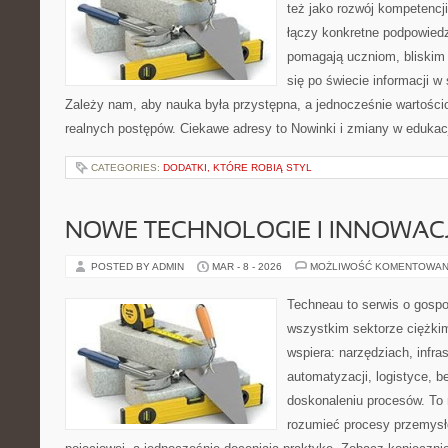
też jako rozwój kompetencj
łączy konkretne podpowiedzi
pomagają uczniom, bliskim
się po świecie informacji 
Zależy nam, aby nauka była przystępna, a jednocześnie wartościo
realnych postępów. Ciekawe adresy to Nowinki i zmiany w edukac
CATEGORIES:
DODATKI, KTÓRE ROBIĄ STYL
NOWE TECHNOLOGIE I INNOWAC
POSTED BY ADMIN
MAR - 8 - 2026
MOŻLIWOŚĆ KOMENTOWAN
Techneau to serwis o gospo
wszystkim sektorze ciężkim
wspiera: narzędziach, infra
automatyzacji, logistyce, b
doskonaleniu procesów. To 
rozumieć procesy przemysł