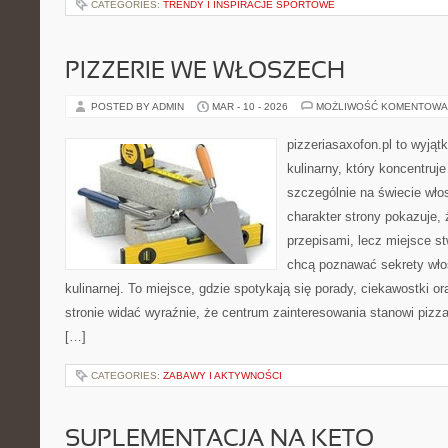
CATEGORIES:
TRENDY I INSPIRACJE SPORTOWE
PIZZERIE WE WŁOSZECH
POSTED BY ADMIN
MAR - 10 - 2026
MOŻLIWOŚĆ KOMENTOWA
pizzeriasaxofon.pl to wyjąt
kulinarny, który koncentruje
szczególnie na świecie wło
charakter strony pokazuje, ż
przepisami, lecz miejsce st
chcą poznawać sekrety wło
kulinarnej. To miejsce, gdzie spotykają się porady, ciekawostki o
stronie widać wyraźnie, że centrum zainteresowania stanowi pizza
[…]
CATEGORIES:
ZABAWY I AKTYWNOŚCI
SUPLEMENTACJA NA KETO