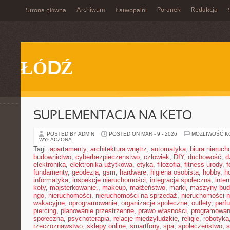
Archiwum
Poranek
Redakcja
Strona główna
Łatwopalni
ŁÓDŹ
SUPLEMENTACJA NA KETO
POSTED BY ADMIN
POSTED ON MAR - 9 - 2026
MOŻLIWOŚĆ 
WYŁĄCZONA
Tagi:
apartamenty
,
architektura wnętrz
,
automatyka
,
biura nieruc
budownictwo
,
cyberbezpieczenstwo
,
człowiek
,
DIY
,
duchowość
,
d
elektronika
,
elektronika użytkowa
,
etyka
,
filozofia
,
fitness urody
,
f
fundamenty
,
geodezja
,
gsm
,
hardware
,
higiena osobista
,
hobby
,
h
informatyka
,
inspekcje nieruchomości
,
integracja społeczna
,
inter
koty
,
majsterkowanie.
,
makeup
,
małżeństwo
,
marki
,
maszyny bud
ngo
,
nieruchomości
,
nieruchomości na sprzedaż
,
nieruchomości 
wakacyjne
,
oprogramowanie
,
organizacje społeczne
,
outlety
,
perf
piercing
,
planowanie przestrzenne
,
prawo własności
,
programowan
społeczna
,
psychoterapia
,
relacje międzyludzkie
,
religie
,
robotyka
rzeczoznawstwo
,
sklepy online
,
smartfony
,
spa
,
społeczeństwo
,
s