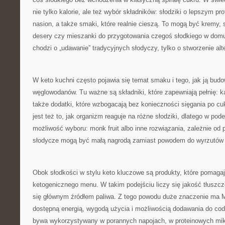
nie tylko kalorie, ale też wybór składników: słodziki o lepszym pro
nasion, a także smaki, które realnie cieszą. To mogą być kremy, 
desery czy mieszanki do przygotowania czegoś słodkiego w domu. 
chodzi o „udawanie” tradycyjnych słodyczy, tylko o stworzenie alte
W keto kuchni często pojawia się temat smaku i tego, jak ją bud
węglowodanów. Tu ważne są składniki, które zapewniają pełnię: k
także dodatki, które wzbogacają bez konieczności sięgania po cuki
jest też to, jak organizm reaguje na różne słodziki, dlatego w pode
możliwość wyboru: monk fruit albo inne rozwiązania, zależnie od p
słodycze mogą być małą nagrodą zamiast powodem do wyrzutów 
Obok słodkości w stylu keto kluczowe są produkty, które pomag
ketogenicznego menu. W takim podejściu liczy się jakość tłuszcz
się głównym źródłem paliwa. Z tego powodu duże znaczenie ma M
dostępną energią, wygodą użycia i możliwością dodawania do co
bywa wykorzystywany w porannych napojach, w proteinowych mik