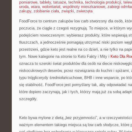
pomiarowe
,
tablety
,
tatuaże
,
technika
,
technologia produkcji
,
telew
uroda
,
wiara
,
wolontariat
,
wspólnoty mieszkaniowe
,
zabiegi odmła
zakupy
,
zdobienie ciała
,
związki
,
zwierzęta
FoodForce to centrum zakupów low carb stworzony dla osób, któr
poczucia, że ciągle z czegoś rezygnują. To miejsce, w którym wy
podejściem nowoczesnym: wybierasz produkty, które wspierają st
tłuszczach, a jednocześnie pomagają utrzymać niski poziom węg
przestrzeni, gdzie keto jest realne na co dzień, a nie tylko na papi
tym. Nowe kategorie na stronie to Keto Fakty i Mity i
Keto Dla Rod
oznacza to szeroki świat produktów dla osób na diecie niskowęg
niskocukrowych deserów, przez rozwiązania do kuchni i spiżarni, 
typu trójglicerydy średniołańcuchowe, BHB i inne wsparcie, po któ
się stabilność. FoodForce jest pomyślany tak, aby odpowiadać n
które dopiero zaczynają, jak i tych, którzy mają już za sobą adap
szczegóły.
Keto bywa mylone z dietą „bez przyjemności”, a w rzeczywistośc
ważnym elementem takiego miejsca są low carb słodycze, które p
coś słodkiego bez wchodzenia w klasyczną spiralę cukru. W świeci