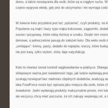
domu, a także rozwiązania dla osób, które są w ciągłym ruchu. W 
często wygrywa wtedy, gdy jest do utrzymania i nie wymaga codzie
W świecie keto przydatna jest też „spiżarnia”, czyli produkty, na k
Popularne są mąki i bazy typu mąka kokosowa, zagęstniki, dodatk
sosów i przyprawy, które robią różnicę w smaku. Dzięki nim można
domowe, a jednocześnie pasują do założeń keto. Dla wielu osób i
„umilające”: kremy, pasty, dodatki do napojów, rzeczy, które budują
nie jest karą, tylko stylem, który daje satysfakcję.
Keto to również temat kontroli węglowodanów w praktyce. Dlateg
sklepowym ważna jest świadomość tego, jak ludzie wybierają prod
szukają rozwiązań bez nadmiaru zbędnych dodatków, analizują wę
idea FoodForce może być opisana jako miejsce dla osób, które 
świadomie. Jedni wybierają produkty maksymalnie proste, inni lubi
ale wszyscy chcą mieć poczucie, że ich zakupy wspierają cel, a n