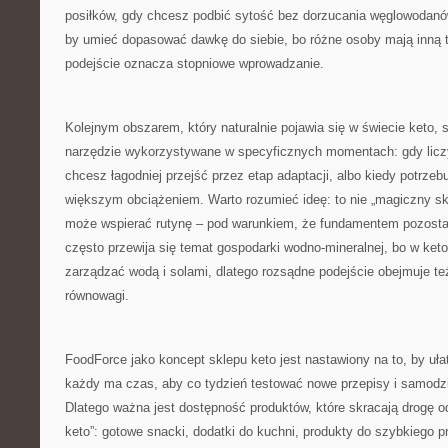
posiłków, gdy chcesz podbić sytość bez dorzucania węglowodanó
by umieć dopasować dawkę do siebie, bo różne osoby mają inną 
podejście oznacza stopniowe wprowadzanie.
Kolejnym obszarem, który naturalnie pojawia się w świecie keto, 
narzędzie wykorzystywane w specyficznych momentach: gdy licz
chcesz łagodniej przejść przez etap adaptacji, albo kiedy potrzeb
większym obciążeniem. Warto rozumieć ideę: to nie „magiczny skró
może wspierać rutynę – pod warunkiem, że fundamentem pozosta
często przewija się temat gospodarki wodno-mineralnej, bo w ket
zarządzać wodą i solami, dlatego rozsądne podejście obejmuje te
równowagi.
FoodForce jako koncept sklepu keto jest nastawiony na to, by uł
każdy ma czas, aby co tydzień testować nowe przepisy i samodzie
Dlatego ważna jest dostępność produktów, które skracają drogę od
keto”: gotowe snacki, dodatki do kuchni, produkty do szybkiego 