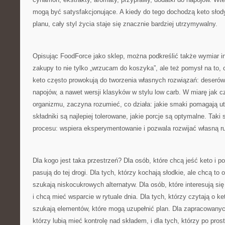
mogą być satysfakcjonujące. A kiedy do tego dochodzą keto słody
planu, cały styl życia staje się znacznie bardziej utrzymywalny.
Opisując FoodForce jako sklep, można podkreślić także wymiar in
zakupy to nie tylko „wrzucam do koszyka”, ale też pomysł na to,
keto często prowokują do tworzenia własnych rozwiązań: deserów
napojów, a nawet wersji klasyków w stylu low carb. W miarę jak c
organizmu, zaczyna rozumieć, co działa: jakie smaki pomagają u
składniki są najlepiej tolerowane, jakie porcje są optymalne. Taki
procesu: wspiera eksperymentowanie i pozwala rozwijać własną r
Dla kogo jest taka przestrzeń? Dla osób, które chcą jeść keto i po
pasują do tej drogi. Dla tych, którzy kochają słodkie, ale chcą to
szukają niskocukrowych alternatyw. Dla osób, które interesują si
i chcą mieć wsparcie w rytuale dnia. Dla tych, którzy czytają o 
szukają elementów, które mogą uzupełnić plan. Dla zapracowanych
którzy lubią mieć kontrolę nad składem, i dla tych, którzy po pros