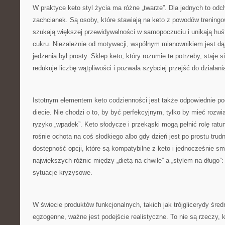
W praktyce keto styl życia ma różne „twarze”. Dla jednych to odc
zachcianek. Są osoby, które stawiają na keto z powodów treningo
szukają większej przewidywalności w samopoczuciu i unikają hu
cukru. Niezależnie od motywacji, wspólnym mianownikiem jest dą
jedzenia był prosty. Sklep keto, który rozumie te potrzeby, staje 
redukuje liczbę wątpliwości i pozwala szybciej przejść do działani
Istotnym elementem keto codzienności jest także odpowiednie po
diecie. Nie chodzi o to, by być perfekcyjnym, tylko by mieć rozwi
ryzyko „wpadek”. Keto słodycze i przekąski mogą pełnić rolę ra
rośnie ochota na coś słodkiego albo gdy dzień jest po prostu trudn
dostępność opcji, które są kompatybilne z keto i jednocześnie s
największych różnic między „dietą na chwilę” a „stylem na długo”
sytuacje kryzysowe.
W świecie produktów funkcjonalnych, takich jak trójglicerydy śr
egzogenne, ważne jest podejście realistyczne. To nie są rzeczy, 