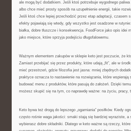
ale mogą być dodatkiem. Jeśli ktoś potrzebuje wygodnego paliwa
albo chce mieć prosty sposób na uzupełnienie energii, takie rozw
Jeśli ktoś chce lepiej przechodzić przez etap adaptacji, czasem 
efekty pojawiają się wtedy, gdy wszystko jest osadzone w rutynie
białka, dobre tłuszcze i konsekwencja. FoodForce jako opis idei
jako miejsce, które sprzyja podejściu długofalowemu.
Ważnym elementem zakupów w sklepie keto jest poczucie, że ktoś
Zamiast przebijać się przez produkty, które udają „fit”, ale w śr
mieć przestrzeń, gdzie filozofia jest jasna: mniej zbędnych doda
praktyce oznacza to nastawienie na rozwiązania, które wspierają s
budować menu z produktów, które pasują do założeń. Dzięki tem
możesz skupić się na tym, co naprawdę ważne: na życiu, pracy, tr
Keto bywa też drogą do lepszego „ogarniania” posiłków. Kiedy og
często rośnie waga jakości: smaki stają się bardziej wyraziste, a
wybierasz dobre składniki. Dlatego w keto ważne są rzeczy, któr
cynamon, ekstrakty, aromaty, przyprawy, dodatki do napojów. Wte