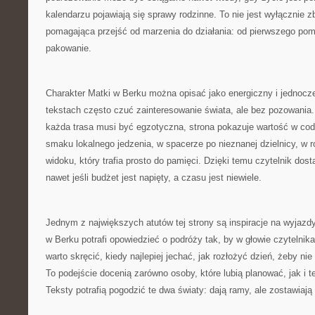
kalendarzu pojawiają się sprawy rodzinne. To nie jest wyłącznie zb
pomagająca przejść od marzenia do działania: od pierwszego pomy
pakowanie.
Charakter Matki w Berku można opisać jako energiczny i jednocz
tekstach często czuć zainteresowanie świata, ale bez pozowania
każda trasa musi być egzotyczna, strona pokazuje wartość w co
smaku lokalnego jedzenia, w spacerze po nieznanej dzielnicy, w
widoku, który trafia prosto do pamięci. Dzięki temu czytelnik dos
nawet jeśli budżet jest napięty, a czasu jest niewiele.
Jednym z największych atutów tej strony są inspiracje na wyjazd
w Berku potrafi opowiedzieć o podróży tak, by w głowie czytelnika 
warto skręcić, kiedy najlepiej jechać, jak rozłożyć dzień, żeby ni
To podejście docenią zarówno osoby, które lubią planować, jak i te,
Teksty potrafią pogodzić te dwa światy: dają ramy, ale zostawiają