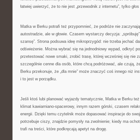
łatwiej uwierzyć, że to nie jest „przewodnik z internetu”, tylko głos
Matka w Berku potrafi też przypomnieć, że podróże nie zaczynają
autostradzie, ale w głowie. Czasem wystarczy decyzja: „spróbuję”
szansę”. Strona podsuwa ideę mikroprzygód: nie trzeba jechać da
odświeżenie. Można wybrać się na jednodniowy wypad, odkryć pob
przetestować nowe smaki, zrobić trasę, której wcześniej się nie z
szczególnie cenne dla osób, które chcą podróżować, ale czują, ż
Berku przekonuje, że „dla mnie” może znaczyć coś innego niż i
i to jest w porządku.
Jeśli ktoś lubi planować wyjazdy tematycznie, Matka w Berku też
klimat kawiarniano-spacerowy, innym razem górski, czasem relak
energii. Dzięki temu czytelnik może dopasować inspiracje do swoj
potrzebuje ciszy, znajdzie pomysły na zwolnienie; kiedy ma ocho
trafi na treści, które podkręcają apetyt na drogę.