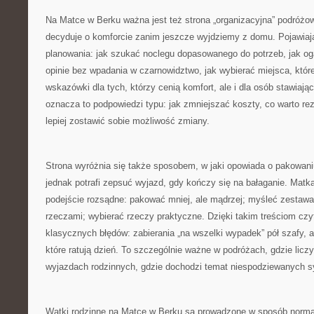
Na Matce w Berku ważna jest też strona „organizacyjna” podróżow
decyduje o komforcie zanim jeszcze wyjdziemy z domu. Pojawiaj
planowania: jak szukać noclegu dopasowanego do potrzeb, jak ogar
opinie bez wpadania w czarnowidztwo, jak wybierać miejsca, któr
wskazówki dla tych, którzy cenią komfort, ale i dla osób stawiaj
oznacza to podpowiedzi typu: jak zmniejszać koszty, co warto re
lepiej zostawić sobie możliwość zmiany.
Strona wyróżnia się także sposobem, w jaki opowiada o pakowaniu
jednak potrafi zepsuć wyjazd, gdy kończy się na bałaganie. Matk
podejście rozsądne: pakować mniej, ale mądrzej; myśleć zestawa
rzeczami; wybierać rzeczy praktyczne. Dzięki takim treściom czyte
klasycznych błędów: zabierania „na wszelki wypadek” pół szafy, 
które ratują dzień. To szczególnie ważne w podróżach, gdzie liczy
wyjazdach rodzinnych, gdzie dochodzi temat niespodziewanych sy
Wątki rodzinne na Matce w Berku są prowadzone w sposób normaln