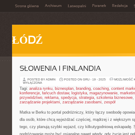
Archiwum
Poranek
Redakcja
Strona główna
Łatwopalni
ŁÓDŹ
SŁOWENIA I FINLANDIA
POSTED BY ADMIN
POSTED ON GRU - 19 - 2025
MOŻLIWOŚĆ 
WYŁĄCZONA
Tagi:
analiza rynku
,
biznesplan
,
branding
,
coaching
,
content mark
konferencje
,
łańcuch dostaw
,
logistyka
,
magazynowanie
,
marketi
przywództwo
,
reklama
,
spedycja
,
strategia
,
szkolenia biznesowe
,
zarządzanie projektami
,
zarządzanie zasobami
,
zespół
Matka w Berku to portal podróżniczy, który łączy swobodę opowia
dla osób, które chcą wyjeżdżać częściej, mądrzej i z większym s
tego, czy planują szybki wyjazd, czy kilkutygodniową eskapadę. 
podróżowanie może być osiągalne nawet wtedy, gdy życie jest pe