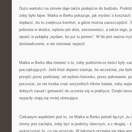
Dużo wartości na stronie daje także podejście do budżetu. Podróż
żeby było fajne. Matka w Berku pokazuje, jak myśleć o kosztach 
dopłacić, bo to zwiększa komfort, a gdzie można zaoszczędzić. 
jedzenia w drodze, wyboru pór dnia, sezonowości, a także tego, ja
wpaść w pułapkę „wydam, bo już tu jestem”. W tle jest ważna myś
doświadczenie, a nie sterować wyjazd.
Matka w Berku dba również o to, żeby podróżnicze treści były za
początkujących. Jeśli ktoś dopiero startuje, bo wcześniej „nie był
przejść przez podstawy: od wyboru kierunku, przez pakowanie, po
poczucie, że nie trzeba znać wszystkich trików świata, żeby wyj
dobrych zasad i gotowość do uczenia się w praktyce. Dzięki temu 
wyjazdy stają się mniej stresujące.
Ciekawym aspektem jest to, że Matka w Berku potrafi łączyć „tu i 
strony jest zachęta, żeby być w podróży obecnym, a z drugiej – 
wykorzystać to, co się przeżyło. W tekstach przewija się idea wsp