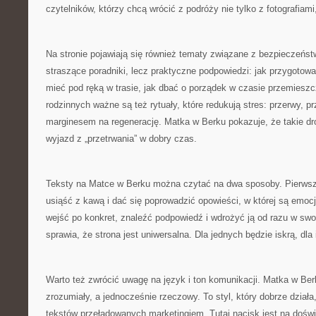
czytelników, którzy chcą wrócić z podróży nie tylko z fotografiami
Na stronie pojawiają się również tematy związane z bezpieczeńst
straszące poradniki, lecz praktyczne podpowiedzi: jak przygotow
mieć pod ręką w trasie, jak dbać o porządek w czasie przemiesz
rodzinnych ważne są też rytuały, które redukują stres: przerwy, pr
marginesem na regenerację. Matka w Berku pokazuje, że takie dro
wyjazd z „przetrwania” w dobry czas.
Teksty na Matce w Berku można czytać na dwa sposoby. Pierwszy
usiąść z kawą i dać się poprowadzić opowieści, w której są emocj
wejść po konkret, znaleźć podpowiedź i wdrożyć ją od razu w sw
sprawia, że strona jest uniwersalna. Dla jednych będzie iskrą, d
Warto też zwrócić uwagę na język i ton komunikacji. Matka w Be
zrozumiały, a jednocześnie rzeczowy. To styl, który dobrze dział
tekstów przeładowanych marketingiem. Tutaj nacisk jest na dośw