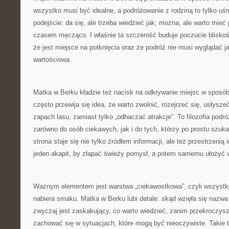
wszystko musi być idealne, a podróżowanie z rodziną to tylko uśm
podejście: da się, ale trzeba wiedzieć jak; można, ale warto mieć
czasem męcząco. I właśnie ta szczerość buduje poczucie bliskośc
że jest miejsce na potknięcia oraz że podróż nie musi wyglądać j
wartościowa.
Matka w Berku kładzie też nacisk na odkrywanie miejsc w sposó
często przewija się idea, że warto zwolnić, rozejrzeć się, usłysz
zapach lasu, zamiast tylko „odhaczać atrakcje”. To filozofia podr
zarówno do osób ciekawych, jak i do tych, którzy po prostu szuk
strona staje się nie tylko źródłem informacji, ale też przestrzenią
jeden akapit, by złapać świeży pomysł, a potem samemu ułożyć w
Ważnym elementem jest warstwa „ciekawostkowa”, czyli wszystko
nabiera smaku. Matka w Berku lubi detale: skąd wzięła się nazwa
zwyczaj jest zaskakujący, co warto wiedzieć, zanim przekroczysz 
zachować się w sytuacjach, które mogą być nieoczywiste. Takie tr