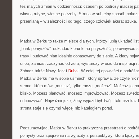
też małych zmian w codzienności: czasem po podróży inaczej pat
własną rutynę, własne potrzeby. Strona w subtelny sposób pokaz
przemianą – w zależności od tego, czego człowiek akurat szuka.
Matka w Berku to także miejsce dla tych, którzy lubią układać li
„bank pomysłów”: odkładać kierunki na przyszłość, porównywać 
trasy i budować plan idealnie dopasowany do siebie. A kiedy poja
urlop, zamiast zaczynać od zera, wystarczy wrócić do inspiracji i 
Zobacz także Nowy Jork i
Dubaj
. W całej tej opowieści o podróża
Matka w Berku ma w sobie uśmiech, który sprawia, że czytelnik nie
strona, która mówi „musisz”, tylko raczej „możesz”. Możesz jech
blisko. Możesz planować, możesz improwizować. Możesz zwiedz
odpoczywać. Najważniejsze, żeby wyjazd był Twój. Taki przekaz bu
strona staje się czymś więcej niż katalogiem porad.
Podsumowując, Matka w Berku to praktyczna przestrzeń o podróża
pomysły oraz spojrzenie na wyjazdy z perspektywy, która łączy r