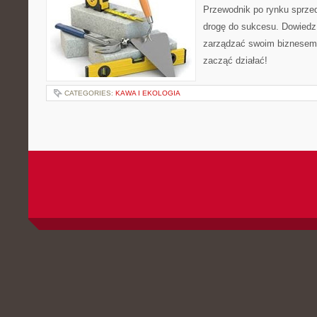
Przewodnik po rynku sprze
drogę do sukcesu. Dowiedz 
zarządzać swoim biznesem 
zacząć działać!
CATEGORIES:
KAWA I EKOLOGIA