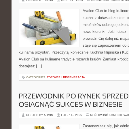
Avalon Club to blog kulinar
kuchni z doświadczeniem pr
miłośników dobrego jedzeni
nowe kierunki. Jeśli lubisz
prowadzi Cię dalej niż map
staje się zaproszeniem do p
kulinarna przystań. Przeczytaj koniecznie Kuchnia filipińska i K
Avalon Club są kulinarne tradycje różnych krajów. Zamiast krótki
dostajesz […]
CATEGORIES:
ZDROWIE I REGENERACJA
PRZEWODNIK PO RYNEK SPRZEDA
OSIĄGNĄĆ SUKCES W BIZNESIE
POSTED BY ADMIN
LUT - 14 - 2025
MOŻLIWOŚĆ KOMENTOWA
Zastanawiasz się, jak odni