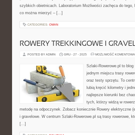
szybkich obietnicach. Laboratorium Możliwości zachęca do tego, 
co można mierzyć – […]
CATEGORIES:
OMAN
ROWERY TREKKINGOWE I GRAV
POSTED BY ADMIN
GRU - 27 - 2025
MOŻLIWOŚĆ KOMENTOWA
Szlaki-Rowerowe.pl to blog 
jednym miejscu trasy rowe
oraz testy sprzętu. To cent
lubią kręcić kilometry i je
najlepsze kierunki bez chao
tych, którzy widzą w rowerz
metodę na odpoczynek. Zobacz koniecznie Rowery elektryczne (e
i gravelowe. W centrum Szlaki-Rowerowe.pl są trasy rowerowe, 
[…]