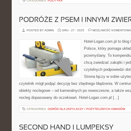
CATEGORIES:
POLITYKA
PODRÓŻE Z PSEM I INNYMI ZWI
POSTED BY ADMIN
GRU - 27 - 2025
MOŻLIWOŚĆ KOMENTOWA
Hotel-Logan.com.pl to blog
Polsce, który pomaga ukła
przemyślany. To kompendiu
chcą zwiedzać zakątki i je
czytelnych podpowiedzi do
Strona łączy w sobie użyte
czytelnik mógł podjąć decyzję bez zbędnego błądzenia. W centru
obiekty noclegowe – od kameralnych po nowoczesne, a także ws
nocleg dopasowany do oczekiwań. Hotel-Logan.com.pl […]
CATEGORIES:
OGRÓD DLA ZAPYLACZY I POŻYTECZNYCH OWADÓW
SECOND HAND I LUMPEKSY