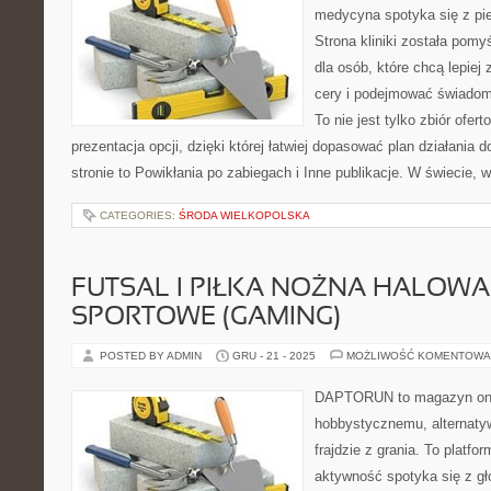
medycyna spotyka się z pie
Strona kliniki została pom
dla osób, które chcą lepiej
cery i podejmować świadome
To nie jest tylko zbiór ofer
prezentacja opcji, dzięki której łatwiej dopasować plan działania
stronie to Powikłania po zabiegach i Inne publikacje. W świecie, 
CATEGORIES:
ŚRODA WIELKOPOLSKA
FUTSAL I PIŁKA NOŻNA HALOWA 
SPORTOWE (GAMING)
POSTED BY ADMIN
GRU - 21 - 2025
MOŻLIWOŚĆ KOMENTOWA
DAPTORUN to magazyn onli
hobbystycznemu, alternaty
frajdzie z grania. To platfo
aktywność spotyka się z gł