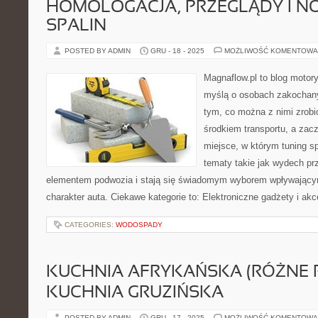
HOMOLOGACJA, PRZEGLĄDY I NO
SPALIN
POSTED BY ADMIN
GRU - 18 - 2025
MOŻLIWOŚĆ KOMENTOWA
Magnaflow.pl to blog motory
myślą o osobach zakochan
tym, co można z nimi zrobić
środkiem transportu, a zac
miejsce, w którym tuning sp
tematy takie jak wydech p
elementem podwozia i stają się świadomym wyborem wpływającym
charakter auta. Ciekawe kategorie to: Elektroniczne gadżety i akc
CATEGORIES:
WODOSPADY
KUCHNIA AFRYKAŃSKA (RÓŻNE R
KUCHNIA GRUZIŃSKA
POSTED BY ADMIN
GRU - 17 - 2025
MOŻLIWOŚĆ KOMENTOWA