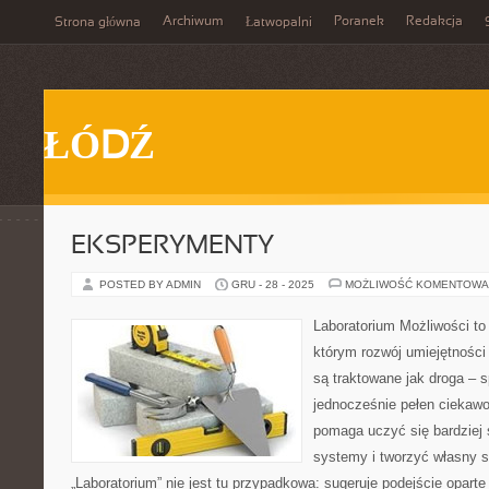
Archiwum
Poranek
Redakcja
Strona główna
Łatwopalni
ŁÓDŹ
EKSPERYMENTY
POSTED BY ADMIN
GRU - 28 - 2025
MOŻLIWOŚĆ KOMENTOWA
Laboratorium Możliwości to 
którym rozwój umiejętności
są traktowane jak droga – 
jednocześnie pełen ciekawoś
pomaga uczyć się bardziej
systemy i tworzyć własny s
„Laboratorium” nie jest tu przypadkowa: sugeruje podejście oparte