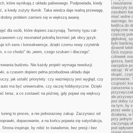
ch, które wynikają z układu paliwowego. Podpowiada, kiedy
i nieustanne
stworzyły śr
, a kiedy zużyty tłumik. Taka wiedza daje realną przewagę,
zasobem bar
mieć wolne d
 drobny problem zamieni się w większą awarię.
ważnego, bo
bodźca do dr
wyłącznie n
jęć dla osób, które dopiero zaczynają. Terminy typu cat-
częściej pol
zaworem czy resonated potrafią brzmieć jak obcy język.
głębokiej, s
było bardzie
uje ich sens i konsekwencje, dzięki czemu nowy czytelnik
dzwonił tele
m, o co chodzi” do „wiem, czego szukam i dlaczego”.
Dziś rozpros
człowiek nos
gorsza, bard
lanowania budżetu. Nie każdy projekt wymaga rewolucji.
narzędzie pr
odciąć. W ef
i, a czasem dopiero pełna przebudowa układu daje
skupić, czę
przerwanie. 
uczy, jak ustalić priorytety: czy ważniejszy jest wygląd, czy
czujność kos
 auto ma być uniwersalne, czy raczej hobbystyczne. Dzięki
zanurzenia s
przyzwyczaił
bić teraz, a co zostawić na później, gdy pojawi się większy
ale przyzwyc
jest dobry c
na tym, by s
przez wiele 
 tuning to proces, a nie jednorazowy zakup. Zaczynasz od
działania, w
przy jednym
poprawki, dopasowanie, a na końcu pojawia się satysfakcja,
zaczynają uk
Strona inspiruje, by robić to świadomie, bez presji i bez
pod wpływem
stanie można