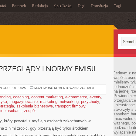
Poranek
Redakcja
Tagi
Transfuzja
Tagi
alni
Spis Treści
SUB
RZEGLĄDY I NORMY EMISJI
Jednym z na
współczesnoś
mieliśmy tyl
jednocześnie 
HOMOLOGACJA,
 GRU - 18 - 2025
MOŻLIWOŚĆ KOMENTOWANIA
ZOSTAŁA
na jednej rz
PRZEGLĄDY
I
Powiadomien
anding
,
coaching
,
content marketing
,
e-commerce
,
eventy
,
NORMY
przeglądarce
tyka
,
magazynowanie
,
marketing
,
networking
,
EMISJI
przychody
,
SPALIN
i nieustanne
strategia
,
szkolenia biznesowe
,
transport firmowy
,
stworzyły śr
ie zasobami
,
zespół
zasobem bar
mieć wolne d
ny, który powstał z myślą o osobach zakochanych w
ważnego, bo
bodźca do dr
 z nimi zrobić, gdy przestają być tylko środkiem
wyłącznie n
m życia. To miejsce, w którym tuning spotyka się z praktyką,