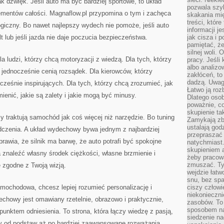
 dźwięk. Jeśli auto ma być bardziej sportowe, to układ
pozwala szyb
ementów całości. Magnaflow.pl przypomina o tym i zachęca
skakania mi
treści, które
giczny. Bo nawet najlepszy wydech nie pomoże, jeśli auto
informacji j
lt lub jeśli jazda nie daje poczucia bezpieczeństwa.
jak cisza i 
pamiętać, że
silnej woli.
a ludzi, którzy chcą motoryzacji z wiedzą. Dla tych, którzy
pracy. Jeśli 
albo analizo
 jednocześnie cenią rozsądek. Dla kierowców, którzy
zakłóceń, to
dadzą. Uwag
cześnie inspirujących. Dla tych, którzy chcą zrozumieć, jak
Łatwo ją roz
enić, jakie są zalety i jakie mogą być minusy.
Dlatego osob
poważnie, co
skupienie tak
zy traktują samochód jak coś więcej niż narzędzie. Bo tuning
Zamykają zb
ustalają god
iadczenia. A układ wydechowy bywa jednym z najbardziej
przepraszać 
prawia, że silnik ma barwę, że auto potrafi być spokojne
natychmiast.
skupieniem 
 znaleźć własny środek ciężkości, własne brzmienie i
żeby pracowa
zmuszać. Ty
e zgodne z Twoją wizją.
wejdzie łatw
snu, bez spa
samochodowa, chcesz lepiej rozumieć personalizację i
ciszy człowi
niekonieczn
chowy jest omawiany rzetelnie, obrazowo i praktycznie,
zasobów. To
sposobem na 
punktem odniesienia. To strona, która łączy wiedzę z pasją,
siedzenie na
y od podstaw aż po bardziej zaawansowane rozważania,