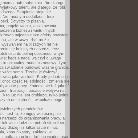
ę niemal automatycznie. Nie dlatego,
wyjątkowy talent, ale dlatego, że robi
adszego. Skupienie staje się
. Nie modnym dodatkiem, lecz
ości. Dotyczy to pisania,
a, projektowania, analizowania
adzenia biznesu i wielu innych
których najcenniejsze efekty powstają
chu, ale w ciszy. Być może
 wyzwaniem najbliższych lat nie
enie się kolejnych narzędzi, lecz
dolności do pełnej obecności w tym,
wiat będzie nadal walczył o uwagę
o to opłacalny model biznesowy. Tym
eba świadomie budować własne granice.
e wróci samo. Trzeba je ćwiczyć,
aktować jako wartość. Kiedy jednak uda
 choć część tej zdolności, zmienia się
ektywność pracy. Zmienia się też jakość
ziom frustracji i poczucie wpływu na
 A to już nie jest drobiazg, tylko jedna
jszych umiejętności współczesnego
jwiększych paradoksów
ci jest to, że nigdy wcześniej nie
u narzędzi do organizowania pracy, a
tak wielu ludzi nie potrafi skupić się
eczy dłużej niż kilkanaście minut.
ia, komunikatory, zakładki w
, spotkania online, krótkie wiadomości