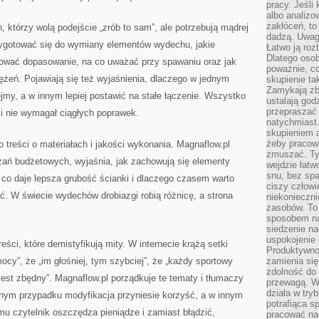
pracy. Jeśli 
albo analizo
zakłóceń, to
h, którzy wolą podejście „zrób to sam”, ale potrzebują mądrej
dadzą. Uwag
rzygotować się do wymiany elementów wydechu, jakie
Łatwo ją roz
Dlatego osob
anować dopasowanie, na co uważać przy spawaniu oraz jak
poważnie, co
żeń. Pojawiają się też wyjaśnienia, dlaczego w jednym
skupienie tak
Zamykają zb
ejmy, a w innym lepiej postawić na stałe łączenie. Wszystko
ustalają god
przepraszać 
 i nie wymagał ciągłych poprawek.
natychmiast.
skupieniem 
żeby pracowa
 treści o materiałach i jakości wykonania. Magnaflow.pl
zmuszać. Ty
zań budżetowych, wyjaśnia, jak zachowują się elementy
wejdzie łatw
snu, bez spa
, co daje lepsza grubość ścianki i dlaczego czasem warto
ciszy człowi
ęć. W świecie wydechów drobiazgi robią różnicę, a strona
niekonieczn
zasobów. To
sposobem na 
siedzenie na
uspokojenie 
ści, które demistyfikują mity. W internecie krążą setki
Produktywno
mocy”, że „im głośniej, tym szybciej”, że „każdy sportowy
zamienia si
zdolność do 
jest zbędny”. Magnaflow.pl porządkuje te tematy i tłumaczy
przewagą. W
działa w try
dnym przypadku modyfikacja przyniesie korzyść, a w innym
potrafiąca s
mu czytelnik oszczędza pieniądze i zamiast błądzić,
pracować na