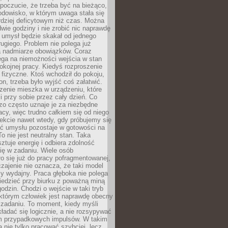
 poczucie, że trzeba być na bieżąco,
odowisko, w którym uwaga stała się
dziej deficytowym niż czas. Można
wie godziny i nie zrobić nic naprawdę
 umysł będzie skakał od jednego
ugiego. Problem nie polega już
a nadmiarze obowiązków. Coraz
ega na niemożności wejścia w stan
pokojnej pracy. Kiedyś rozproszenie
j fizyczne. Ktoś wchodził do pokoju,
fon, trzeba było wyjść coś załatwić.
zenie mieszka w urządzeniu, które
i przy sobie przez cały dzień. Co
zo często uznaje je za niezbędne
acy, więc trudno całkiem się od niego
ekcie nawet wtedy, gdy próbujemy się
ść umysłu pozostaje w gotowości na
To nie jest neutralny stan. Taka
ztuje energię i odbiera zdolność
ię w zadaniu. Wiele osób
o się już do pracy pofragmentowanej,
zajenie nie oznacza, że taki model
zy wydajny. Praca głęboka nie polega
iedzieć przy biurku z poważną miną
godzin. Chodzi o wejście w taki tryb
 którym człowiek jest naprawdę obecny
 zadaniu. To moment, kiedy myśli
ładać się logicznie, a nie rozsypywać
 przypadkowych impulsów. W takim
 nie tylko pracować szybciej, lecz