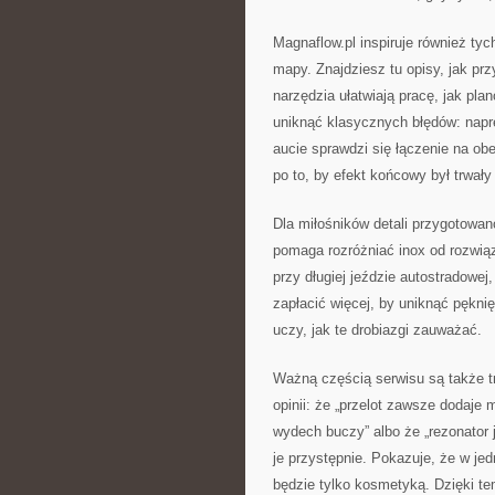
Magnaflow.pl inspiruje również tyc
mapy. Znajdziesz tu opisy, jak p
narzędzia ułatwiają pracę, jak pl
uniknąć klasycznych błędów: naprę
aucie sprawdzi się łączenie na ob
po to, by efekt końcowy był trwały
Dla miłośników detali przygotowano
pomaga rozróżniać inox od rozwią
przy długiej jeździe autostradowej
zapłacić więcej, by uniknąć pękni
uczy, jak te drobiazgi zauważać.
Ważną częścią serwisu są także tre
opinii: że „przelot zawsze dodaje 
wydech buczy” albo że „rezonator 
je przystępnie. Pokazuje, że w je
będzie tylko kosmetyką. Dzięki te