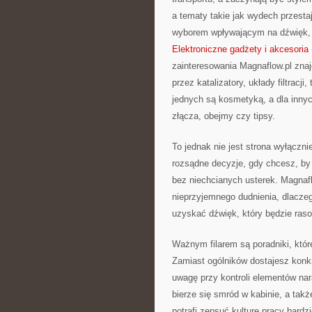
a tematy takie jak wydech przest
wyborem wpływającym na dźwięk, os
Elektroniczne gadżety i akcesoria
zainteresowania Magnaflow.pl znaj
przez katalizatory, układy filtracji
jednych są kosmetyką, a dla innyc
złącza, obejmy czy tipsy.
To jednak nie jest strona wyłącz
rozsądne decyzje, gdy chcesz, by 
bez niechcianych usterek. Magnafl
nieprzyjemnego dudnienia, dlaczego
uzyskać dźwięk, który będzie raso
Ważnym filarem są poradniki, któr
Zamiast ogólników dostajesz konk
uwagę przy kontroli elementów nar
bierze się smród w kabinie, a tak
potrafi zepsuć kulturę pracy bardz