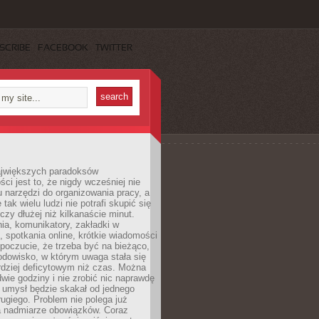
SCRIBE
FACEBOOK
TWITTER
jwiększych paradoksów
ci jest to, że nigdy wcześniej nie
u narzędzi do organizowania pracy, a
tak wielu ludzi nie potrafi skupić się
eczy dłużej niż kilkanaście minut.
ia, komunikatory, zakładki w
, spotkania online, krótkie wiadomości
 poczucie, że trzeba być na bieżąco,
odowisko, w którym uwaga stała się
dziej deficytowym niż czas. Można
wie godziny i nie zrobić nic naprawdę
 umysł będzie skakał od jednego
ugiego. Problem nie polega już
a nadmiarze obowiązków. Coraz