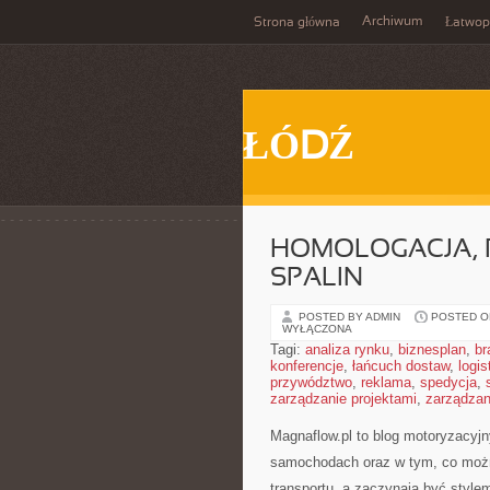
Archiwum
Strona główna
Łatwop
ŁÓDŹ
HOMOLOGACJA, P
SPALIN
POSTED BY ADMIN
POSTED ON
WYŁĄCZONA
Tagi:
analiza rynku
,
biznesplan
,
br
konferencje
,
łańcuch dostaw
,
logis
przywództwo
,
reklama
,
spedycja
,
zarządzanie projektami
,
zarządzan
Magnaflow.pl to blog motoryzacyj
samochodach oraz w tym, co można
transportu, a zaczynają być style