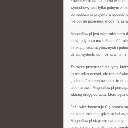
Zawieszenie są tak samo ważne jak
wydechowy jest tylko jednym z el
do budowania projektu w sposób lo
nie potrafi przenieść mocy na asfa
Magnaflow.pl jest więc miejscem dl
lubią, gdy auto ma tożsamość, ale
szukają treści użytecznych i jedno
działa wydech, co można w nim zmi
To także przestrzeń dla tych, któr
to nie tylko części, ale też dośw
„ludzkich” elementów auta: to on s
albo rasowe. Magnaflow.pl pomaga
własną drogę do auta, które będzi
Jeśli więc interesuje Cię branża 
szukasz miejsca, gdzie układ wyde
Magnaflow.pl staje się naturalnym 
prowadząc czytelnika przez temat