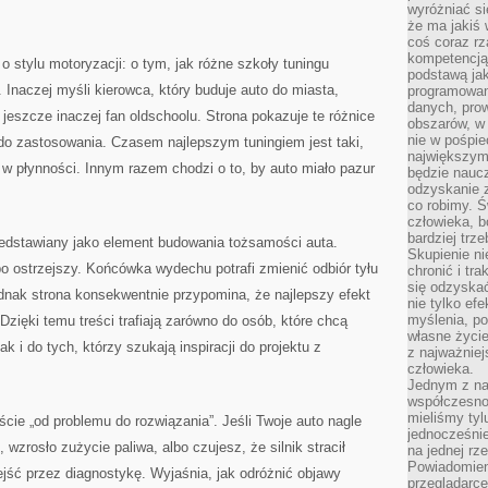
wyróżniać si
że ma jakiś 
coś coraz rz
kompetencją
o stylu motoryzacji: o tym, jak różne szkoły tuningu
podstawą jak
 Inaczej myśli kierowca, który buduje auto do miasta,
programowani
danych, prow
a jeszcze inaczej fan oldschoolu. Strona pokazuje te różnice
obszarów, w 
nie w pośpie
o zastosowania. Czasem najlepszym tuningiem jest taki,
największym
ć w płynności. Innym razem chodzi o to, by auto miało pazur
będzie naucz
odzyskanie z
co robimy. Ś
człowieka, b
bardziej trz
edstawiany jako element budowania tożsamości auta.
Skupienie ni
o ostrzejszy. Końcówka wydechu potrafi zmienić odbiór tyłu
chronić i tr
się odzyskać
dnak strona konsekwentnie przypomina, że najlepszy efekt
nie tylko ef
myślenia, po
Dzięki temu treści trafiają zarówno do osób, które chcą
własne życie.
ak i do tych, którzy szukają inspiracji do projektu z
z najważnie
człowieka.
Jednym z na
współczesnoś
mieliśmy tyl
ście „od problemu do rozwiązania”. Jeśli Twoje auto nagle
jednocześnie 
 wzrosło zużycie paliwa, albo czujesz, że silnik stracił
na jednej rz
Powiadomien
jść przez diagnostykę. Wyjaśnia, jak odróżnić objawy
przeglądarce