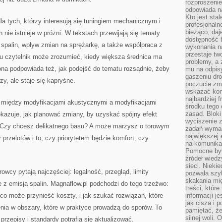
rozproszeni
odpowiada n
Kto jest sta
la tych, którzy interesują się tuningiem mechanicznym i
profesjonaln
bieżąco, daj
nie istnieje w próżni. W tekstach przewijają się tematy
dostępność 
w spalin, wpływ zmian na sprężarkę, a także współpraca z
wykonania n
przestaje tw
mu czytelnik może zrozumieć, kiedy większa średnica ma
problemy, a 
rona podpowiada też, jak podejść do tematu rozsądnie, żeby
mu na odpisy
gaszeniu dr
y, ale staje się kapryśne.
poczucie zmę
wskazać konk
najbardziej
y między modyfikacjami akustycznymi a modyfikacjami
środku tego 
zasad. Bloki
kazuje, jak planować zmiany, by uzyskać spójny efekt
wyciszenie 
 Czy chcesz delikatnego basu? A może marzysz o torowym
zadań wymag
największej 
przelotów i to, czy priorytetem będzie komfort, czy
na komunikac
Pomocne byw
źródeł wied
sieci. Nieki
rowcy pytają najczęściej: legalność, przegląd, limity
pozwala szyb
skakania mi
 z emisją spalin. Magnaflow.pl podchodzi do tego trzeźwo:
treści, które
 co może przynieść koszty, i jak szukać rozwiązań, które
informacji j
jak cisza i 
ia w obszary, które w praktyce prowadzą do sporów. To
pamiętać, że
silnej woli.
rzepisy i standardy potrafią się aktualizować.