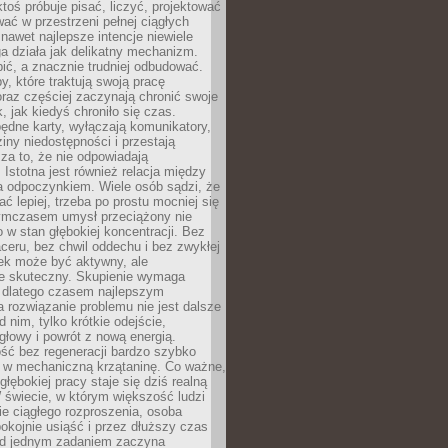
ktoś próbuje pisać, liczyć, projektować
wać w przestrzeni pełnej ciągłych
 nawet najlepsze intencje niewiele
a działa jak delikatny mechanizm.
bić, a znacznie trudniej odbudować.
y, które traktują swoją pracę
raz częściej zaczynają chronić swoje
, jak kiedyś chroniło się czas.
ędne karty, wyłączają komunikatory,
ziny niedostępności i przestają
za to, że nie odpowiadają
 Istotna jest również relacja między
a odpoczynkiem. Wiele osób sądzi, że
ć lepiej, trzeba po prostu mocniej się
mczasem umysł przeciążony nie
o w stan głębokiej koncentracji. Bez
ceru, bez chwil oddechu i bez zwykłej
ek może być aktywny, ale
ie skuteczny. Skupienie wymaga
 dlatego czasem najlepszym
rozwiązanie problemu nie jest dalsze
d nim, tylko krótkie odejście,
głowy i powrót z nową energią.
ść bez regeneracji bardzo szybko
ę w mechaniczną krzątaninę. Co ważne,
głębokiej pracy staje się dziś realną
 świecie, w którym większość ludzi
bie ciągłego rozproszenia, osoba
pokojnie usiąść i przez dłuższy czas
d jednym zadaniem zaczyna