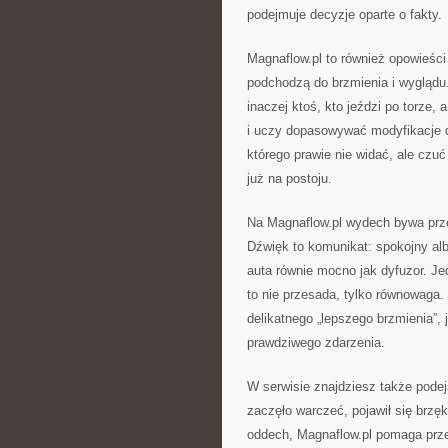
podejmuje decyzje oparte o fakty.
Magnaflow.pl to również opowieści 
podchodzą do brzmienia i wyglądu.
inaczej ktoś, kto jeździ po torze, 
i uczy dopasowywać modyfikacje d
którego prawie nie widać, ale czu
już na postoju.
Na Magnaflow.pl wydech bywa prz
Dźwięk to komunikat: spokojny alb
auta równie mocno jak dyfuzor. Je
to nie przesada, tylko równowaga. 
delikatnego „lepszego brzmienia”, j
prawdziwego zdarzenia.
W serwisie znajdziesz także podej
zaczęło warczeć, pojawił się brzęk,
oddech, Magnaflow.pl pomaga prze