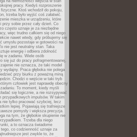
ega na niemożności wejścia w stan
pokojnej pracy. Kiedyś rozproszenie
j fizyczne. Ktoś wchodził do pokoju,
fon, trzeba było wyjść coś załatwić.
zenie mieszka w urządzeniu, które
i przy sobie przez cały dzień. Co
zo często uznaje je za niezbędne
acy, więc trudno całkiem się od niego
ekcie nawet wtedy, gdy próbujemy się
ść umysłu pozostaje w gotowości na
To nie jest neutralny stan. Taka
ztuje energię i odbiera zdolność
ię w zadaniu. Wiele osób
o się już do pracy pofragmentowanej,
zajenie nie oznacza, że taki model
zy wydajny. Praca głęboka nie polega
iedzieć przy biurku z poważną miną
godzin. Chodzi o wejście w taki tryb
 którym człowiek jest naprawdę obecny
 zadaniu. To moment, kiedy myśli
ładać się logicznie, a nie rozsypywać
 przypadkowych impulsów. W takim
 nie tylko pracować szybciej, lecz
tkim lepiej. Pojawiają się trafniejsze
kawsze pomysły i większa precyzja.
ga na tym, że głębokie skupienie nie
przypadkiem. Trzeba dla niego
runki, a to oznacza świadome
 tego, co codzienność uznaje za
jtrudniejsze jest zwykle to, że