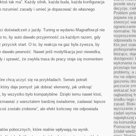
ktoś tak ma”. Każdy silnik, każda buda, każda konfiguracja
przede wszys
decyzje, cie
o rozumieć zasady i umieć je dopasować do własnego
Problem pole
pojawia się 
stworzyć wa
ograniczanie
ści doświadczeń z jazdy. Tuning w wydaniu Magnaflow.pl nie
normalne. Na
rozproszeni
 o to, by auto dawało przyjemność za każdym razem, gdy
odpowiada n
 przycisk start. O to, by reakcja na gaz była żywsza, by
Kto jest sta
profesjonaln
e dawało pewność. Nawet jeśli modyfikacja jest niewielka,
bieżąco, daj
dostępność 
y i sprawić, że zwykła trasa do pracy staje się momentem
wykonania n
przestaje tw
problemy, a 
mu na odpisy
tóre chcą uczyć się na przykładach. Serwis potrafi
gaszeniu dr
poczucie zmę
który daje pomysł: jak dobrać elementy, jak uniknąć
wskazać konk
, by wszystko było kompatybilne. Dzięki temu nawet ktoś,
najbardziej
środku tego 
ozmawiać z warsztatem bardziej świadomie, zadawać lepsze
zasad. Bloki
wyciszenie 
j „coś zostało zrobione”, ale efekt końcowy nie odpowiada
zadań wymag
największej 
na komunikac
Pomocne byw
matów pobocznych, które realnie wpływają na wynik.
źródeł wied
sieci. Nieki