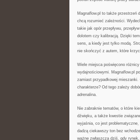
Magnaflow.pl to także przestrzeń d
chcą rozumieć zależności. Wydech 
takie jak opór przepływu, przepły
dolotem czy kalibracją. Dzięki te
sens, a kiedy jest tylko modą. St
nie skończyć z autem, które krzycz
Wiele miejsca poświęcono różnic
wydajnościowymi. Magnaflow.pl po
zamiast przypadkowej mieszanki.
charakterze? Od tego zależy dobór 
adrenalina.
Nie zabraknie tematów, o które kie
dźwięku, a także kwestie związane
wyjaśnia, co jest problematyczne,
dadzą ciekawszy ton bez wchodzen
ważne zwłaszcza dziś, gdy rynek, p