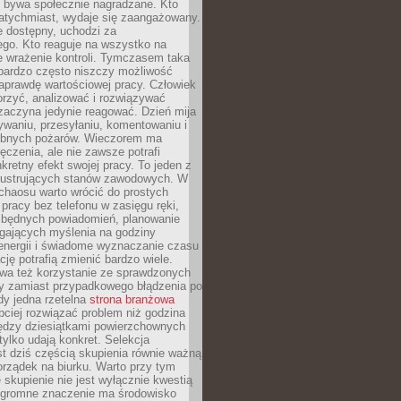
e bywa społecznie nagradzane. Kto
atychmiast, wydaje się zaangażowany.
le dostępny, uchodzi za
ego. Kto reaguje na wszystko na
e wrażenie kontroli. Tymczasem taka
bardzo często niszczy możliwość
aprawdę wartościowej pracy. Człowiek
orzyć, analizować i rozwiązywać
zaczyna jedynie reagować. Dzień mija
waniu, przesyłaniu, komentowaniu i
obnych pożarów. Wieczorem ma
czenia, ale nie zawsze potrafi
retny efekt swojej pracy. To jeden z
 frustrujących stanów zawodowych. W
chaosu warto wrócić do prostych
 pracy bez telefonu w zasięgu ręki,
zbędnych powiadomień, planowanie
ających myślenia na godziny
energii i świadome wyznaczanie czasu
ję potrafią zmienić bardzo wiele.
a też korzystanie ze sprawdzonych
zy zamiast przypadkowego błądzenia po
edy jedna rzetelna
strona branżowa
ciej rozwiązać problem niż godzina
ędzy dziesiątkami powierzchownych
 tylko udają konkret. Selekcja
est dziś częścią skupienia równie ważną
porządek na biurku. Warto przy tym
 skupienie nie jest wyłącznie kwestią
 Ogromne znaczenie ma środowisko