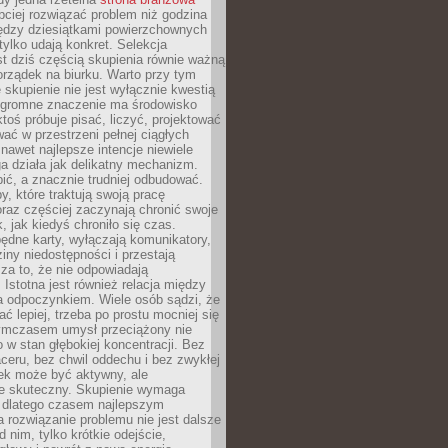
ciej rozwiązać problem niż godzina
ędzy dziesiątkami powierzchownych
 tylko udają konkret. Selekcja
est dziś częścią skupienia równie ważną
porządek na biurku. Warto przy tym
 skupienie nie jest wyłącznie kwestią
 Ogromne znaczenie ma środowisko
ktoś próbuje pisać, liczyć, projektować
wać w przestrzeni pełnej ciągłych
 nawet najlepsze intencje niewiele
a działa jak delikatny mechanizm.
bić, a znacznie trudniej odbudować.
y, które traktują swoją pracę
raz częściej zaczynają chronić swoje
, jak kiedyś chroniło się czas.
ędne karty, wyłączają komunikatory,
ziny niedostępności i przestają
za to, że nie odpowiadają
 Istotna jest również relacja między
a odpoczynkiem. Wiele osób sądzi, że
ć lepiej, trzeba po prostu mocniej się
mczasem umysł przeciążony nie
o w stan głębokiej koncentracji. Bez
ceru, bez chwil oddechu i bez zwykłej
ek może być aktywny, ale
ie skuteczny. Skupienie wymaga
 dlatego czasem najlepszym
rozwiązanie problemu nie jest dalsze
d nim, tylko krótkie odejście,