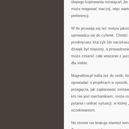
ślepego kopiowania rozwiązań „bo 
może reagować inaczej, więc wart
preferencji.
W tle przewija się też motyw jako
sprowadza się do cyferek. Chodzi
przekręcasz kluczyk lub naciskasz
dźwięk był mięsisty, a prowadzeni
może zmienić całe wrażenie z jazd
dla siebie.
Magnaflow.pl trafia też do osób, k
opowiadać o projektach w sposób, 
przegięcia, jak zaplanować zestaw
kto nie jest mechanikiem, może r
pytania i unikać sytuacji, w które
oczekiwaniom.
Na stronie nie brakuje również te