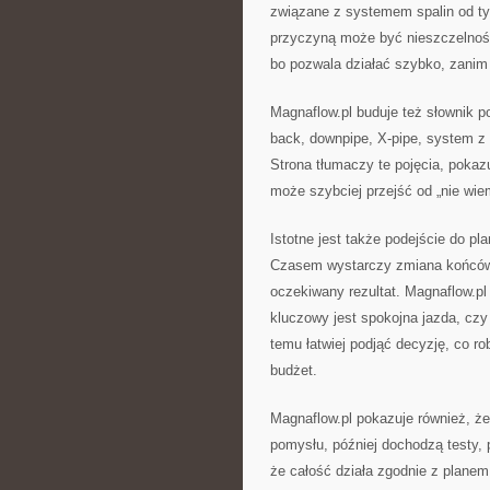
związane z systemem spalin od ty
przyczyną może być nieszczelność
bo pozwala działać szybko, zanim
Magnaflow.pl buduje też słownik po
back, downpipe, X-pipe, system z 
Strona tłumaczy te pojęcia, pokaz
może szybciej przejść od „nie wie
Istotne jest także podejście do p
Czasem wystarczy zmiana końcówk
oczekiwany rezultat. Magnaflow.pl 
kluczowy jest spokojna jazda, czy
temu łatwiej podjąć decyzję, co ro
budżet.
Magnaflow.pl pokazuje również, że
pomysłu, później dochodzą testy, 
że całość działa zgodnie z planem. 