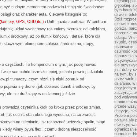
częściej pol
głębokiej, s
ają być nudnym elementem podwozia i stają się świadomym
było bardzie
iągi oraz charakter auta. Ciekawe kategorie to:
dzwonił tele
Dziś rozpros
 (kamery, GPS, OBD itd.)
i Drift i jazda sportowa. W centrum
człowiek nos
gorsza, bard
duje się układ wydechowy rozumiany szeroko: od kolektora,
narzędzie pr
, tłumik środkowy, aż po tłumik końcowy i detale, które dla
odciąć. W ef
skupić, czę
h kluczowym elementem całości: średnice rur, stopy,
przerwanie. 
czujność kos
zanurzenia s
przyzwyczaił
nie o częściach. To kompendium o tym, jak podejmować
ale przyzwyc
jest dobry c
Twoje samochód brzmiało lepiej, jechało pewniej i działało
na tym, by s
przez wiele 
ow.pl tłumaczy, czym różni się niski pomruk od
działania, w
 pojawia się drone i jak dobierać tłumik środkowy, by
przy jednym
zaczynają uk
wy, ale nie drażniący w codziennej jeździe.
pod wpływem
stanie można
przede wszys
e prowadzą czytelnika krok po kroku przez proces zmian.
decyzje, cie
ret: jak ocenić stan obecnego wydechu, na co zwrócić
Problem pole
pojawia się 
ażonych na utlenianie, jak rozpoznać ucieczkę spalin, skąd
stworzyć wa
że kiedy winny bywa flex i czemu drobna nieszczelność
ograniczanie
normalne. Na
iej niż duża zmiana w tłumikach.