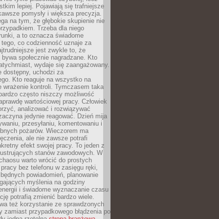
tkim lepiej. Pojawiają się trafniejsze
kawsze pomysły i większa precyzja.
ga na tym, że głębokie skupienie nie
przypadkiem. Trzeba dla niego
runki, a to oznacza świadome
 tego, co codzienność uznaje za
jtrudniejsze jest zwykle to, że
e bywa społecznie nagradzane. Kto
atychmiast, wydaje się zaangażowany.
le dostępny, uchodzi za
ego. Kto reaguje na wszystko na
e wrażenie kontroli. Tymczasem taka
bardzo często niszczy możliwość
aprawdę wartościowej pracy. Człowiek
orzyć, analizować i rozwiązywać
zaczyna jedynie reagować. Dzień mija
waniu, przesyłaniu, komentowaniu i
obnych pożarów. Wieczorem ma
czenia, ale nie zawsze potrafi
retny efekt swojej pracy. To jeden z
 frustrujących stanów zawodowych. W
chaosu warto wrócić do prostych
 pracy bez telefonu w zasięgu ręki,
zbędnych powiadomień, planowanie
ających myślenia na godziny
energii i świadome wyznaczanie czasu
ję potrafią zmienić bardzo wiele.
a też korzystanie ze sprawdzonych
zy zamiast przypadkowego błądzenia po
edy jedna rzetelna
strona branżowa