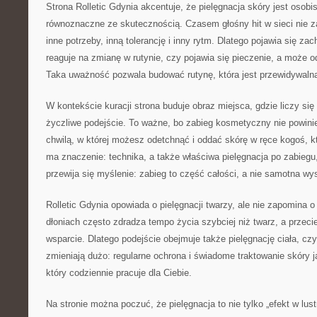
Strona Rolletic Gdynia akcentuje, że pielęgnacja skóry jest osobi
równoznaczne ze skutecznością. Czasem głośny hit w sieci nie z
inne potrzeby, inną tolerancję i inny rytm. Dlatego pojawia się zac
reaguje na zmianę w rutynie, czy pojawia się pieczenie, a może o
Taka uważność pozwala budować rutynę, która jest przewidywaln
W kontekście kuracji strona buduje obraz miejsca, gdzie liczy się 
życzliwe podejście. To ważne, bo zabieg kosmetyczny nie powinie
chwilą, w której możesz odetchnąć i oddać skórę w ręce kogoś, k
ma znaczenie: technika, a także właściwa pielęgnacja po zabiegu
przewija się myślenie: zabieg to część całości, a nie samotna wy
Rolletic Gdynia opowiada o pielęgnacji twarzy, ale nie zapomina o
dłoniach często zdradza tempo życia szybciej niż twarz, a przec
wsparcie. Dlatego podejście obejmuje także pielęgnację ciała, czyl
zmieniają dużo: regularne ochrona i świadome traktowanie skóry 
który codziennie pracuje dla Ciebie.
Na stronie można poczuć, że pielęgnacja to nie tylko „efekt w lust