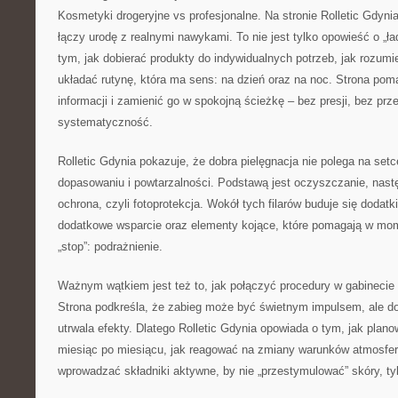
Kosmetyki drogeryjne vs profesjonalne. Na stronie Rolletic Gdynia
łączy urodę z realnymi nawykami. To nie jest tylko opowieść o „ła
tym, jak dobierać produkty do indywidualnych potrzeb, jak rozumi
układać rutynę, która ma sens: na dzień oraz na noc. Strona p
informacji i zamienić go w spokojną ścieżkę – bez presji, bez prz
systematyczność.
Rolletic Gdynia pokazuje, że dobra pielęgnacja nie polega na setc
dopasowaniu i powtarzalności. Podstawą jest oczyszczanie, nastę
ochrona, czyli fotoprotekcja. Wokół tych filarów buduje się dodatk
dodatkowe wsparcie oraz elementy kojące, które pomagają w mo
„stop”: podrażnienie.
Ważnym wątkiem jest też to, jak połączyć procedury w gabinecie
Strona podkreśla, że zabieg może być świetnym impulsem, ale do
utrwala efekty. Dlatego Rolletic Gdynia opowiada o tym, jak plano
miesiąc po miesiącu, jak reagować na zmiany warunków atmosfer
wprowadzać składniki aktywne, by nie „przestymulować” skóry, tyl