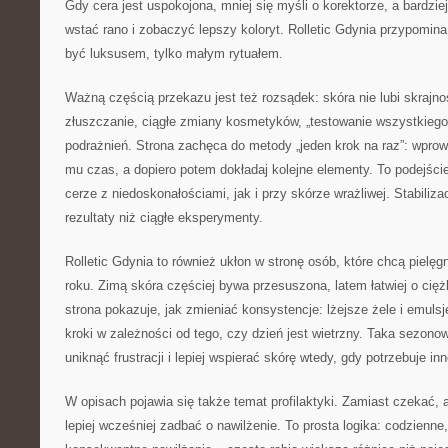
Gdy cera jest uspokojona, mniej się myśli o korektorze, a bardziej
wstać rano i zobaczyć lepszy koloryt. Rolletic Gdynia przypomina
być luksusem, tylko małym rytuałem.
Ważną częścią przekazu jest też rozsądek: skóra nie lubi skrajn
złuszczanie, ciągłe zmiany kosmetyków, „testowanie wszystkiego 
podrażnień. Strona zachęca do metody „jeden krok na raz”: wpro
mu czas, a dopiero potem dokładaj kolejne elementy. To podejści
cerze z niedoskonałościami, jak i przy skórze wrażliwej. Stabiliza
rezultaty niż ciągłe eksperymenty.
Rolletic Gdynia to również ukłon w stronę osób, które chcą pielę
roku. Zimą skóra częściej bywa przesuszona, latem łatwiej o ci
strona pokazuje, jak zmieniać konsystencje: lżejsze żele i emuls
kroki w zależności od tego, czy dzień jest wietrzny. Taka sezono
uniknąć frustracji i lepiej wspierać skórę wtedy, gdy potrzebuje i
W opisach pojawia się także temat profilaktyki. Zamiast czekać, 
lepiej wcześniej zadbać o nawilżenie. To prosta logika: codzienne,