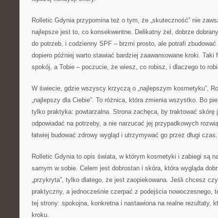
Rolletic Gdynia przypomina też o tym, że „skuteczność” nie za
najlepsze jest to, co konsekwentne. Delikatny żel, dobrze dobran
do potrzeb, i codzienny SPF – brzmi prosto, ale potrafi zbudowa
dopiero później warto stawiać bardziej zaawansowane kroki. Taki
spokój, a Tobie – poczucie, że wiesz, co robisz, i dlaczego to robi
W świecie, gdzie wszyscy krzyczą o „najlepszym kosmetyku”, Rol
„najlepszy dla Ciebie”. To różnica, która zmienia wszystko. Bo pie
tylko praktyka: powtarzalna. Strona zachęca, by traktować skórę ja
odpowiadać na potrzeby, a nie narzucać jej przypadkowych rozwi
łatwiej budować zdrowy wygląd i utrzymywać go przez długi czas.
Rolletic Gdynia to opis świata, w którym kosmetyki i zabiegi są n
samym w sobie. Celem jest dobrostan i skóra, która wygląda dobrz
„przykryta”, tylko dlatego, że jest zaopiekowana. Jeśli chcesz cz
praktyczny, a jednocześnie czerpać z podejścia nowoczesnego, to
tej strony: spokojna, konkretna i nastawiona na realne rezultaty, k
kroku.