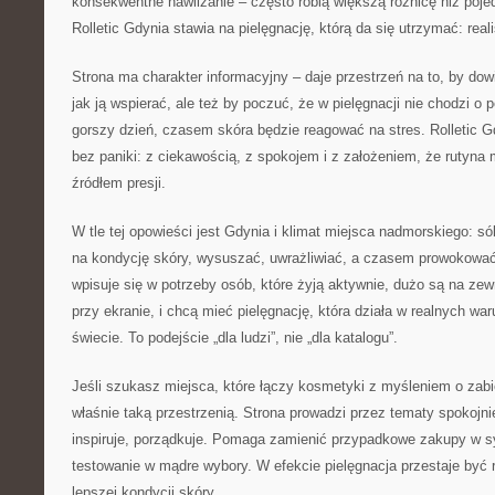
konsekwentne nawilżanie – często robią większą różnicę niż poje
Rolletic Gdynia stawia na pielęgnację, którą da się utrzymać: real
Strona ma charakter informacyjny – daje przestrzeń na to, by dowie
jak ją wspierać, ale też by poczuć, że w pielęgnacji nie chodzi o
gorszy dzień, czasem skóra będzie reagować na stres. Rolletic 
bez paniki: z ciekawością, z spokojem i z założeniem, że rutyna
źródłem presji.
W tle tej opowieści jest Gdynia i klimat miejsca nadmorskiego: 
na kondycję skóry, wysuszać, uwrażliwiać, a czasem prowokować 
wpisuje się w potrzeby osób, które żyją aktywnie, dużo są na zew
przy ekranie, i chcą mieć pielęgnację, która działa w realnych wa
świecie. To podejście „dla ludzi”, nie „dla katalogu”.
Jeśli szukasz miejsca, które łączy kosmetyki z myśleniem o zabie
właśnie taką przestrzenią. Strona prowadzi przez tematy spokojnie
inspiruje, porządkuje. Pomaga zamienić przypadkowe zakupy w 
testowanie w mądre wybory. W efekcie pielęgnacja przestaje być ru
lepszej kondycji skóry.