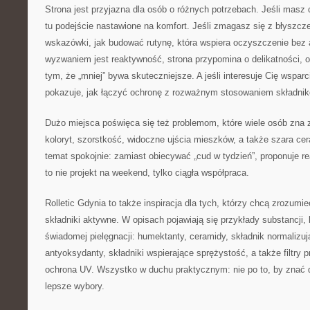
Strona jest przyjazna dla osób o różnych potrzebach. Jeśli masz 
tu podejście nastawione na komfort. Jeśli zmagasz się z błyszcze
wskazówki, jak budować rutynę, która wspiera oczyszczenie bez a
wyzwaniem jest reaktywność, strona przypomina o delikatności, o b
tym, że „mniej” bywa skuteczniejsze. A jeśli interesuje Cię wsparc
pokazuje, jak łączyć ochronę z rozważnym stosowaniem składnik
Dużo miejsca poświęca się też problemom, które wiele osób zna 
koloryt, szorstkość, widoczne ujścia mieszków, a także szara cer
temat spokojnie: zamiast obiecywać „cud w tydzień”, proponuje r
to nie projekt na weekend, tylko ciągła współpraca.
Rolletic Gdynia to także inspiracja dla tych, którzy chcą zrozumi
składniki aktywne. W opisach pojawiają się przykłady substancji,
świadomej pielęgnacji: humektanty, ceramidy, składnik normalizu
antyoksydanty, składniki wspierające sprężystość, a także filtry 
ochrona UV. Wszystko w duchu praktycznym: nie po to, by znać d
lepsze wybory.