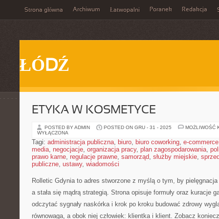
Archiwum
Poranek
Redakcja
Strona główna
Łatwopalni
ŁÓDŹ
ETYKA W KOSMETYCE
POSTED BY ADMIN
POSTED ON GRU - 31 - 2025
MOŻLIWOŚĆ 
WYŁĄCZONA
Tagi:
administracja publiczna
,
biuro
,
biuro coworking
,
e-commerce
media
,
negocjacje
,
organizacja pracy
,
plan zagospodarowania
,
pol
prawo karne
,
regulacje prawne
,
samorząd
,
służby miejskie
,
sprze
publiczne
,
ustawy
,
wiadomości
Rolletic Gdynia to adres stworzone z myślą o tym, by pielęgnacja
a stała się mądrą strategią. Strona opisuje formuły oraz kuracje 
odczytać sygnały naskórka i krok po kroku budować zdrowy wygląd
równowaga, a obok niej człowiek: klientka i klient. Zobacz koniec