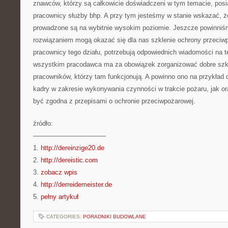
znawców, którzy są całkowicie doświadczeni w tym temacie, posi
pracownicy służby bhp. A przy tym jesteśmy w stanie wskazać, ż
prowadzone są na wybitnie wysokim poziomie. Jeszcze powinni
rozwiązaniem mogą okazać się dla nas szklenie ochrony przeciw
pracownicy tego działu, potrzebują odpowiednich wiadomości na 
wszystkim pracodawca ma za obowiązek zorganizować dobre szkole
pracowników, którzy tam funkcjonują. A powinno ono na przykład 
kadry w zakresie wykonywania czynności w trakcie pożaru, jak o
być zgodna z przepisami o ochronie przeciwpożarowej.
źródło:
———————————
1.
http://dereinzige20.de
2.
http://dereistic.com
3.
zobacz wpis
4.
http://derreidemeister.de
5.
pełny artykuł
CATEGORIES:
PORADNIKI BUDOWLANE