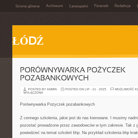
Archiwum
Poranek
Redakcja
Strona główna
Łatwopalni
ŁÓDŹ
PORÓWNYWARKA POŻYCZEK
POZABANKOWYCH
POSTED BY ADMIN
POSTED ON LIP - 21 - 2025
MOŻLIWOŚĆ 
WYŁĄCZONA
Porównywarka Pożyczek pozabankowych
Z cennego szkolenia, jakie jest do nas kierowane. I musimy nad
pozostać prowadzone przez zawodowców w tym zakresie. Tak z p
powiedzieć na temat szkoleń bhp. Na przykład szkolenia bhp kr